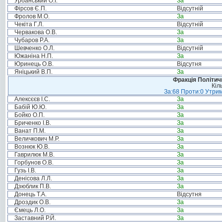
Урбанський О.І.
За
Фірсов Є.П.
Відсутній
Фролов М.О.
За
Чекіта Г.Л.
Відсутній
Червакова О.В.
За
Чубаров Р.А.
За
Шевченко О.Л.
Відсутній
Южаніна Н.П.
За
Юринець О.В.
Відсутня
Яніцький В.П.
За
Фракція Політи
Кіл
За:68 Проти:0 Утрим
Алексєєв І.С.
За
Бабій Ю.Ю.
За
Бойко О.П.
За
Бриченко І.В.
За
Ванат П.М.
За
Величкович М.Р.
За
Вознюк Ю.В.
За
Гаврилюк М.В.
За
Горбунов О.В.
За
Гузь І.В.
За
Денісова Л.Л.
За
Дзюблик П.В.
За
Донець Т.А.
Відсутня
Дроздик О.В.
За
Ємець Л.О.
За
Заставний Р.Й.
За