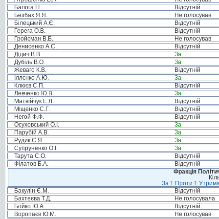
Балога І.І.
Відсутній
Безбах Я.Я.
Не голосував
Білецький А.Є.
Відсутній
Герега О.В.
Відсутній
Гройсман В.Б.
Не голосував
Денисенко А.С.
Відсутній
Дідич В.В.
За
Дубіль В.О.
За
Жеваго К.В.
Відсутній
Іллєнко А.Ю.
За
Клюєв С.П.
Відсутній
Левченко Ю.В.
За
Матвійчук Е.Л.
Відсутній
Міщенко С.Г.
Відсутній
Негой Ф.Ф.
Відсутній
Осуховський О.І.
За
Парубій А.В.
За
Рудик С.Я.
За
Супруненко О.І.
За
Тарута С.О.
Відсутній
Філатов Б.А.
Відсутній
Фракція Політич
Кіл
За:1 Проти:1 Утрима
Бакулін Є.М.
Відсутній
Бахтеєва Т.Д.
Не голосувала
Бойко Ю.А.
Відсутній
Воропаєв Ю.М.
Не голосував