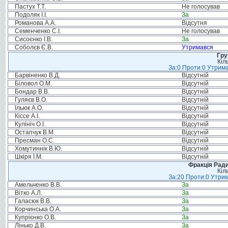
Пастух Т.Т.
Не голосував
Подоляк І.І.
За
Романова А.А.
Відсутня
Семенченко С.І.
Не голосував
Сисоєнко І.В.
За
Соболєв Є.В.
Утримався
Гру
Кіл
За:0 Проти:0 Утрима
Барвіненко В.Д.
Відсутній
Біловол О.М.
Відсутній
Бондар В.В.
Відсутній
Гуляєв В.О.
Відсутній
Ільюк А.О.
Відсутній
Кіссе А.І.
Відсутній
Кулініч О.І.
Відсутній
Остапчук В.М.
Відсутній
Пресман О.С.
Відсутній
Хомутиннік В.Ю.
Відсутній
Шкіря І.М.
Відсутній
Фракція Ради
Кіл
За:20 Проти:0 Утрим
Амельченко В.В.
За
Вітко А.Л.
За
Галасюк В.В.
За
Корчинська О.А.
За
Купрієнко О.В.
За
Лінько Д.В.
За