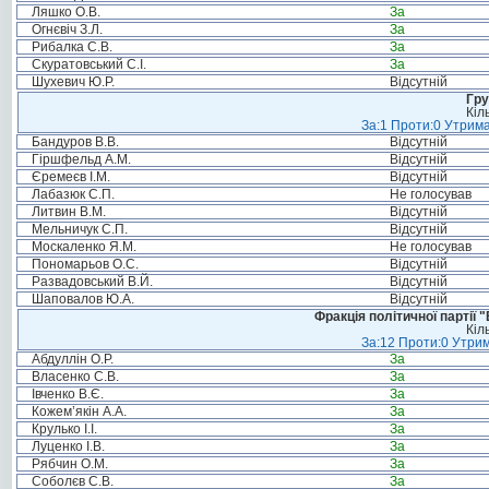
Ляшко О.В.
За
Огнєвіч З.Л.
За
Рибалка С.В.
За
Скуратовський С.І.
За
Шухевич Ю.Р.
Відсутній
Гру
Кіл
За:1 Проти:0 Утрима
Бандуров В.В.
Відсутній
Гіршфельд А.М.
Відсутній
Єремеєв І.М.
Відсутній
Лабазюк С.П.
Не голосував
Литвин В.М.
Відсутній
Мельничук С.П.
Відсутній
Москаленко Я.М.
Не голосував
Пономарьов О.С.
Відсутній
Развадовський В.Й.
Відсутній
Шаповалов Ю.А.
Відсутній
Фракція політичної партії
Кіл
За:12 Проти:0 Утрим
Абдуллін О.Р.
За
Власенко С.В.
За
Івченко В.Є.
За
Кожем’якін А.А.
За
Крулько І.І.
За
Луценко І.В.
За
Рябчин О.М.
За
Соболєв С.В.
За