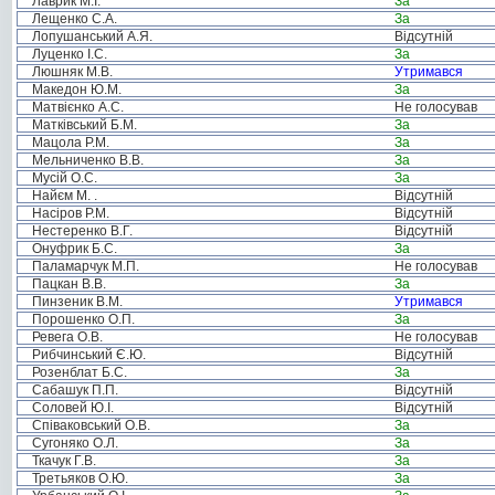
Лаврик М.І.
За
Лещенко С.А.
За
Лопушанський А.Я.
Відсутній
Луценко І.С.
За
Люшняк М.В.
Утримався
Македон Ю.М.
За
Матвієнко А.С.
Не голосував
Матківський Б.М.
За
Мацола Р.М.
За
Мельниченко В.В.
За
Мусій О.С.
За
Найєм М. .
Відсутній
Насіров Р.М.
Відсутній
Нестеренко В.Г.
Відсутній
Онуфрик Б.С.
За
Паламарчук М.П.
Не голосував
Пацкан В.В.
За
Пинзеник В.М.
Утримався
Порошенко О.П.
За
Ревега О.В.
Не голосував
Рибчинський Є.Ю.
Відсутній
Розенблат Б.С.
За
Сабашук П.П.
Відсутній
Соловей Ю.І.
Відсутній
Співаковський О.В.
За
Сугоняко О.Л.
За
Ткачук Г.В.
За
Третьяков О.Ю.
За