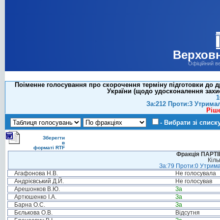
Верховн
Офіційний в
Поіменне голосування про скорочення терміну підготовки до д
України (щодо удосконалення захис
1
За:212 Проти:3 Утрима
Ріш
- Вибрати зі списк
Зберегти
в
форматі RTF
Фракція ПАРТ
Кіль
За:79 Проти:0 Утрима
Агафонова Н.В.
Не голосувала
Андрієвський Д.Й.
Не голосував
Арешонков В.Ю.
За
Артюшенко І.А.
За
Барна О.С.
За
Бєлькова О.В.
Відсутня