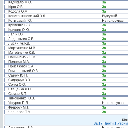
Кадикало М.О.
За
Кірш О.В.
За
Кодола О.М.
За
Константіновський В.Л.
Відсутній
Котвіцький І.О.
Не голосував
Кривенко В.В.
За
Кришин О.Ю.
За
Лапін І.О.
За
Ледовських О.В.
За
Лук’янчук Р.В.
За
Мартиненко М.В.
За
Матейченко К.В.
За
Пашинський С.В.
За
Поляков М.А.
За
Присяжнюк О.А.
За
Романовський О.В.
За
Савчук Ю.П.
За
Сидорчук В.В.
За
Сочка О.О.
За
Стеценко Д.О.
За
Сюмар В.П.
За
Тимошенко Ю.В.
За
Унгурян П.Я.
Не голосував
Федорук М.Т.
За
Чорновол Т.М.
За
Кіл
За:17 Проти:1 Утрима
Атрошенко В.А.
Не голосував