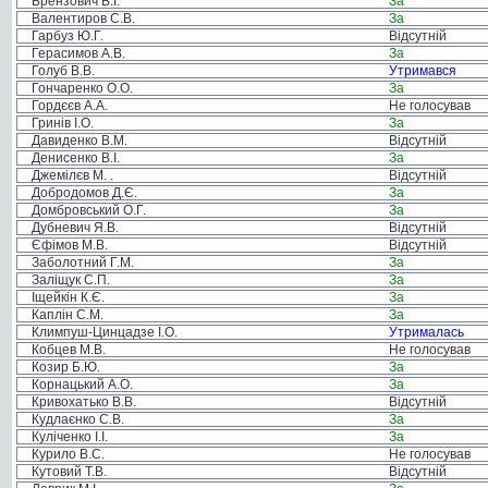
Брензович В.І.
За
Валентиров С.В.
За
Гарбуз Ю.Г.
Відсутній
Герасимов А.В.
За
Голуб В.В.
Утримався
Гончаренко О.О.
За
Гордєєв А.А.
Не голосував
Гринів І.О.
За
Давиденко В.М.
Відсутній
Денисенко В.І.
За
Джемілєв М. .
Відсутній
Добродомов Д.Є.
За
Домбровський О.Г.
За
Дубневич Я.В.
Відсутній
Єфімов М.В.
Відсутній
Заболотний Г.М.
За
Заліщук С.П.
За
Іщейкін К.Є.
За
Каплін С.М.
За
Климпуш-Цинцадзе І.О.
Утрималась
Кобцев М.В.
Не голосував
Козир Б.Ю.
За
Корнацький А.О.
За
Кривохатько В.В.
Відсутній
Кудлаєнко С.В.
За
Куліченко І.І.
За
Курило В.С.
Не голосував
Кутовий Т.В.
Відсутній