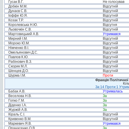
Гусак В.Г.
Не голосував
Добкін М.М.
Відсутній
Дунаєв С.В.
Відсутній
Іоффе Ю.Я.
Відсутній
Козак Т.Р.
Відсутній
Королевська Н.Ю.
Відсутня
Льовочкін С.В.
Відсутній
Мартовицький А.В.
Утримався
Мирний І.М.
Відсутній
Мороко Ю.М.
Відсутній
Німченко В.І.
Відсутній
Омельянович Д.С.
Відсутній
Павлов К.Ю.
Відсутній
Рабінович В.З.
Відсутній
Скорик М.Л.
Відсутній
Шенцев Д.О.
Відсутній
Шурма І.М.
Проти
Фракція Політичної
Кіл
За:14 Проти:1 Утрим
Бабак А.В.
Утрималась
Веселова Н.В.
За
Гопко Г.М.
За
Діденко І.А.
За
Журжій А.В.
За
Кіраль С.І.
Відсутній
Кривенко В.М.
Відсутній
Маркевич Я.В.
Утримався
Опанасенко О.В.
За