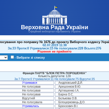
Верховна Рада України
Офіційний вебпортал парламенту України
лосування про поправку № 1676 до проекту Виборчого кодексу Украї
02.07.2019 11:38
За:33 Проти:0 Утрималися:15 Не голосували:228 Всього:276
Рішення не прийнято
- Вибрати зі списку
Фракція ПАРТІЇ "БЛОК ПЕТРА ПОРОШЕНКА"
Кількість депутатів: 128
За:7 Проти:0 Утрималися:11 Не голосували:75 Відсутні:35
Утримався
Андрієвський Д.Й.
Не голосував
Арешонков В.Ю.
Не голосував
Артюшенко І.А.
Не голосував
Барна О.С.
Відсутній
Бєлькова О.В.
Не голосувала
Білоцерковець Д.О.
Утрималась
Брензович В.І.