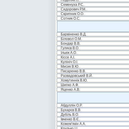
Подоляк І.І.
Семенуха Р.С.
Сидорович Р.М.
Скрипник О.О.
Сотник О.С.
Барвіненко В.Д.
Біловол О.М.
Бондар В.В.
Гуляєв В.О.
Ільюк А.О.
Кіссе А.І.
Кулініч О.І.
Мисик В.Ю.
Писаренко В.В.
Развадовський В.Й.
Хомутиннік В.Ю.
Шипко А.Ф.
Яценко А.В.
Абдуллін О.Р.
Бухарєв В.В.
Дубіль В.О.
Івченко В.Є.
Кожем’якін А.А.
Крулько І.І.