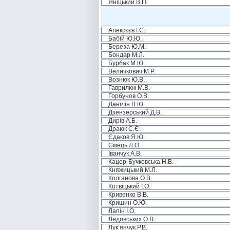
Яніцький В.П.
Алексєєв І.С.
Бабій Ю.Ю.
Береза Ю.М.
Бондар М.Л.
Бурбак М.Ю.
Величкович М.Р.
Вознюк Ю.В.
Гаврилюк М.В.
Горбунов О.В.
Данілін В.Ю.
Дзензерський Д.В.
Дирів А.Б.
Драюк С.Є.
Єдаков Я.Ю.
Ємець Л.О.
Іванчук А.В.
Кацер-Бучковська Н.В.
Княжицький М.Л.
Колганова О.В.
Котвіцький І.О.
Кривенко В.В.
Кришин О.Ю.
Лапін І.О.
Ледовських О.В.
Лук’янчук Р.В.