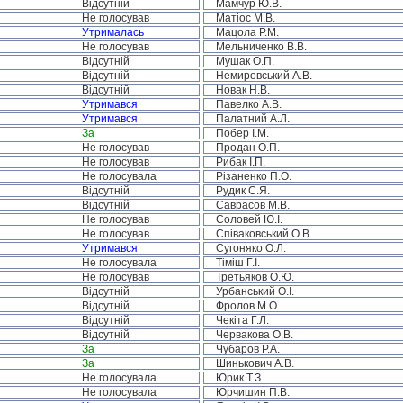
Відсутній
Мамчур Ю.В.
Не голосував
Матіос М.В.
Утрималась
Мацола Р.М.
Не голосував
Мельниченко В.В.
Відсутній
Мушак О.П.
Відсутній
Немировський А.В.
Відсутній
Новак Н.В.
Утримався
Павелко А.В.
Утримався
Палатний А.Л.
За
Побер І.М.
Не голосував
Продан О.П.
Не голосував
Рибак І.П.
Не голосувала
Різаненко П.О.
Відсутній
Рудик С.Я.
Відсутній
Саврасов М.В.
Не голосував
Соловей Ю.І.
Не голосував
Співаковський О.В.
Утримався
Сугоняко О.Л.
Не голосувала
Тіміш Г.І.
Не голосував
Третьяков О.Ю.
Відсутній
Урбанський О.І.
Відсутній
Фролов М.О.
Відсутній
Чекіта Г.Л.
Відсутній
Червакова О.В.
За
Чубаров Р.А.
За
Шинькович А.В.
Не голосувала
Юрик Т.З.
Не голосувала
Юрчишин П.В.