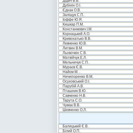
Дідич В.В.
Дубінін О.І.
Єднак О.В.
Заліщук С.П.
Іоффе Ю.Я.
Кишкар П.М.
Констанкевич І.М.
Корнацький А.О.
Кривохатько В.В.
Левченко Ю.В.
Литвин В.М.
Льовочкін С.В.
Матвійчук Е.Л.
Мельничук С.П.
Мураєв Є.В.
Найєм М. .
Ничипоренко В.М.
Осуховський О.І.
Парубій А.В.
Пташник В.Ю.
Савченко Н.В.
Тарута С.О.
Чумак В.В.
Шевченко О.Л.
Балицький Є.В.
Білий О.П.