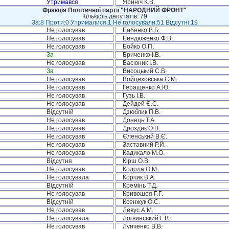
Утримався
Яриніч К.В.
Фракція Політичної партії "НАРОДНИЙ ФРОНТ"
Кількість депутатів: 79
За:8 Проти:0 Утрималися:1 Не голосували:51 Відсутні:19
Не голосував
Бабенко В.Б.
Не голосував
Бендюженко Ф.В.
Не голосував
Бойко О.П.
За
Бриченко І.В.
Не голосував
Васюник І.В.
За
Висоцький С.В.
Не голосував
Войцеховська С.М.
Не голосував
Геращенко А.Ю.
Не голосував
Гузь І.В.
Не голосував
Дейдей Є.С.
Відсутній
Дзюблик П.В.
Не голосував
Донець Т.А.
Не голосував
Дроздик О.В.
Не голосував
Єленський В.Є.
Не голосував
Заставний Р.Й.
Не голосував
Кадикало М.О.
Відсутня
Кірш О.В.
Не голосував
Кодола О.М.
Не голосувала
Корчик В.А.
Відсутній
Кремінь Т.Д.
Не голосував
Кривошея Г.Г.
Відсутній
Ксенжук О.С.
Не голосував
Левус А.М.
Не голосувала
Логвинський Г.В.
Не голосував
Лунченко В.В.