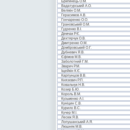
Бригинець О.М.
Вадатурський А.О.
Велікін О.М.
Герасимов А.В.
Гончаренко О.О.
Грановський О.М.
Гудзенко В.І.
Демчак Р.Є.
Дехтярчук О.В.
Дмитренко О.М.
Домбровський О.Г.
Дубневич Я.В.
Єфімов М.В.
Заболотний Г.М.
Зварич Р.М.
Іщейкін К.Є.
Карпунцов В.В.
Князевич Р.П.
Ковальчук Н.В.
Козир Б.Ю.
Король В.М.
Кузьменко А.І.
Куніцин С.В.
Курило В.С.
Кучер М.І.
Лесюк Я.В.
Лопушанський А.Я.
Люшняк М.В.