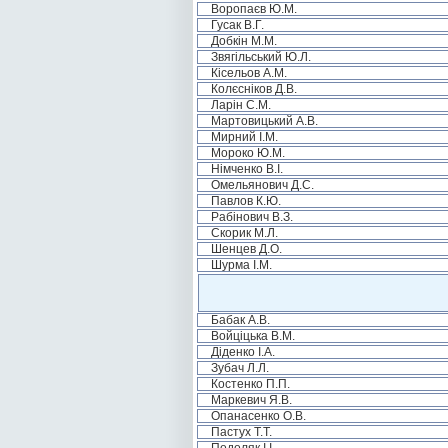
Воропаєв Ю.М.
Гусак В.Г.
Добкін М.М.
Звягільський Ю.Л.
Кісельов А.М.
Колєсніков Д.В.
Ларін С.М.
Мартовицький А.В.
Мирний І.М.
Мороко Ю.М.
Німченко В.І.
Омельянович Д.С.
Павлов К.Ю.
Рабінович В.З.
Скорик М.Л.
Шенцев Д.О.
Шурма І.М.
Бабак А.В.
Войціцька В.М.
Діденко І.А.
Зубач Л.Л.
Костенко П.П.
Маркевич Я.В.
Опанасенко О.В.
Пастух Т.Т.