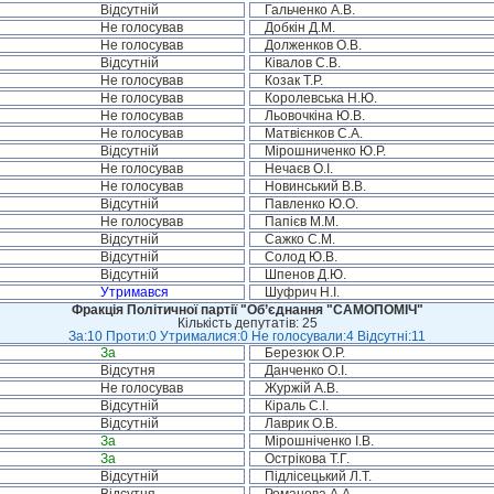
Відсутній
Гальченко А.В.
Не голосував
Добкін Д.М.
Не голосував
Долженков О.В.
Відсутній
Ківалов С.В.
Не голосував
Козак Т.Р.
Не голосував
Королевська Н.Ю.
Не голосував
Льовочкіна Ю.В.
Не голосував
Матвієнков С.А.
Відсутній
Мірошниченко Ю.Р.
Не голосував
Нечаєв О.І.
Не голосував
Новинський В.В.
Відсутній
Павленко Ю.О.
Не голосував
Папієв М.М.
Відсутній
Сажко С.М.
Відсутній
Солод Ю.В.
Відсутній
Шпенов Д.Ю.
Утримався
Шуфрич Н.І.
Фракція Політичної партії "Об’єднання "САМОПОМІЧ"
Кількість депутатів: 25
За:10 Проти:0 Утрималися:0 Не голосували:4 Відсутні:11
За
Березюк О.Р.
Відсутня
Данченко О.І.
Не голосував
Журжій А.В.
Відсутній
Кіраль С.І.
Відсутній
Лаврик О.В.
За
Мірошніченко І.В.
За
Острікова Т.Г.
Відсутній
Підлісецький Л.Т.