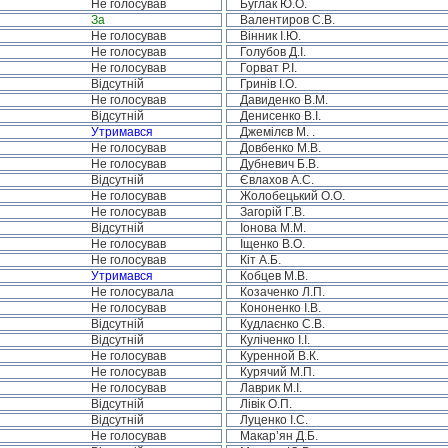
Не голосував
Буглак Ю.О.
За
Валентиров С.В.
Не голосував
Вінник І.Ю.
Не голосував
Голубов Д.І.
Не голосував
Горват Р.І.
Відсутній
Гринів І.О.
Не голосував
Давиденко В.М.
Відсутній
Денисенко В.І.
Утримався
Джемілєв М. .
Не голосував
Довбенко М.В.
Не голосував
Дубневич Б.В.
Відсутній
Євлахов А.С.
Не голосував
Жолобецький О.О.
Не голосував
Загорій Г.В.
Відсутній
Іонова М.М.
Не голосував
Іщенко В.О.
Не голосував
Кіт А.Б.
Утримався
Кобцев М.В.
Не голосувала
Козаченко Л.П.
Не голосував
Кононенко І.В.
Відсутній
Кудлаєнко С.В.
Відсутній
Куліченко І.І.
Не голосував
Куренной В.К.
Не голосував
Курячий М.П.
Не голосував
Лаврик М.І.
Відсутній
Лівік О.П.
Відсутній
Луценко І.С.
Не голосував
Макар’ян Д.Б.