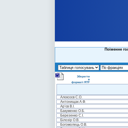
Поіменне го
Зберегти
в
форматі RTF
Алєксєєв С.О.
Антонищак А.Ф.
Ар’єв В.І.
Бакуменко О.Б.
Березенко С.І.
Білозір О.В.
Богомолець О.В.