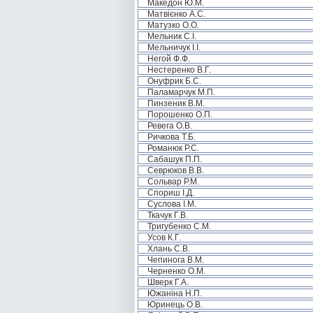
Македон Ю.М.
Матвієнко А.С.
Матузко О.О.
Мельник С.І.
Мельничук І.І.
Негой Ф.Ф.
Нестеренко В.Г.
Онуфрик Б.С.
Паламарчук М.П.
Пинзеник В.М.
Порошенко О.П.
Ревега О.В.
Ричкова Т.Б.
Романюк Р.С.
Сабашук П.П.
Севрюков В.В.
Сольвар Р.М.
Спориш І.Д.
Суслова І.М.
Ткачук Г.В.
Тригубенко С.М.
Усов К.Г.
Хлань С.В.
Чепинога В.М.
Черненко О.М.
Шверк Г.А.
Южаніна Н.П.
Юринець О.В.