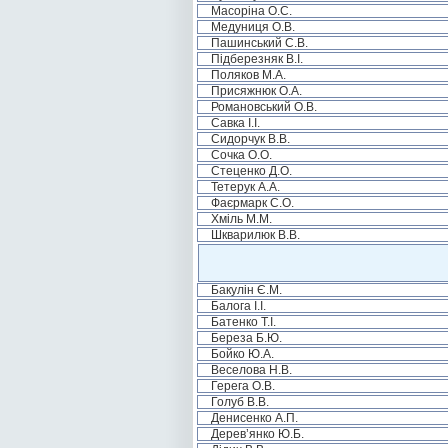
Масоріна О.С.
Медуниця О.В.
Пашинський С.В.
Підберезняк В.І.
Поляков М.А.
Присяжнюк О.А.
Романовський О.В.
Савка І.І.
Сидорчук В.В.
Сочка О.О.
Стеценко Д.О.
Тетерук А.А.
Фаєрмарк С.О.
Хміль М.М.
Шкварилюк В.В.
Бакулін Є.М.
Балога І.І.
Батенко Т.І.
Береза Б.Ю.
Бойко Ю.А.
Веселова Н.В.
Герега О.В.
Голуб В.В.
Денисенко А.П.
Дерев’янко Ю.Б.