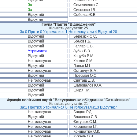
Відсутня
Романова А.А.
За
Семенченко С.І.
За
Сисоєнко І.В.
Відсутній
Соболєв Є.В.
Відсутня
Група "Партія "Відродження"
Кількість депутатів: 25
За:0 Проти:0 Утрималися:1 Не голосували:4 Відсутні:20
Відсутній
Березкін С.С.
Відсутній
Бобов Г.Б.
Відсутній
Гєллєр Є.Б.
Утримався
Зубик В.В.
Відсутній
Кацуба В.М.
Не голосував
Клімов Л.М.
Відсутній
Ланьо М.І.
Не голосував
Остапчук В.М.
Відсутній
Пресман О.С.
Не голосував
Святаш Д.В.
Відсутній
Шаповалов Ю.А.
Відсутній
Шкіря І.М.
Відсутній
Фракція політичної партії "Всеукраїнське об’єднання "Батьківщина"
Кількість депутатів: 21
За:1 Проти:0 Утрималися:0 Не голосували:13 Відсутні:7
Не голосував
Богдан Р.Д.
Відсутній
Власенко С.В.
Не голосував
Євтушок С.М.
Не голосував
Кириленко І.Г.
Не голосував
Кондратюк О.К.
Не голосував
Кужель О.В.