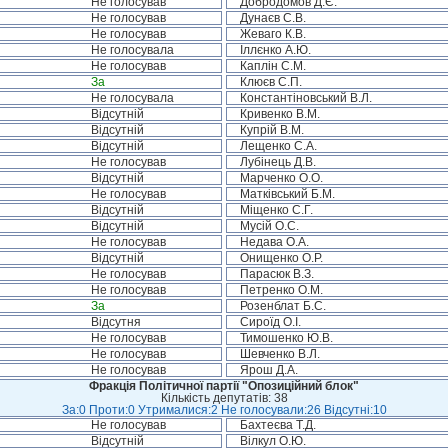
Не голосував
Добродомов Д.Є.
Не голосував
Дунаєв С.В.
Не голосував
Жеваго К.В.
Не голосувала
Іллєнко А.Ю.
Не голосував
Каплін С.М.
За
Клюєв С.П.
Не голосувала
Константіновський В.Л.
Відсутній
Кривенко В.М.
Відсутній
Купрій В.М.
Відсутній
Лещенко С.А.
Не голосував
Лубінець Д.В.
Відсутній
Марченко О.О.
Не голосував
Матківський Б.М.
Відсутній
Міщенко С.Г.
Відсутній
Мусій О.С.
Не голосував
Недава О.А.
Відсутній
Онищенко О.Р.
Не голосував
Парасюк В.З.
Не голосував
Петренко О.М.
За
Розенблат Б.С.
Відсутня
Сироїд О.І.
Не голосував
Тимошенко Ю.В.
Не голосував
Шевченко В.Л.
Не голосував
Ярош Д.А.
Фракція Політичної партії "Опозиційний блок"
Кількість депутатів: 38
За:0 Проти:0 Утрималися:2 Не голосували:26 Відсутні:10
Не голосував
Бахтеєва Т.Д.
Відсутній
Вілкул О.Ю.