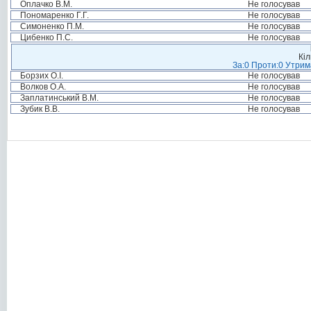
Оплачко В.М.
Не голосував
Пономаренко Г.Г.
Не голосував
Симоненко П.М.
Не голосував
Цибенко П.С.
Не голосував
Кіл
За:0 Проти:0 Утрим
Борзих О.І.
Не голосував
Волков О.А.
Не голосував
Заплатинський В.М.
Не голосував
Зубик В.В.
Не голосував