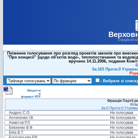
Верховн
Офіційний в
Поіменне голосування про розгляд проектів законів про внесен
"Про концесії" (щодо об'єктів водо-, теплопостачання та водов
вручено 14.11.2006, подання Коміт
0
За:165 Проти:0 Утрима
Ріш
- Вибрати зі списк
Зберегти
в
форматі RTF
Фракція Партії р
Кіль
За:0 Проти:0 Утримал
Андрос С.О.
Не голосував
Антипенко І.В.
Не голосувала
Ахметов Р.Л.
Не голосував
Бевзенко В.Ф.
Не голосував
Біба В.Т.
Не голосував
Богатирьова Р.В.
Не голосувала