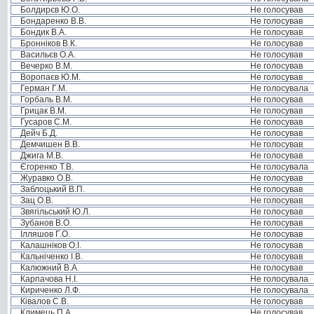
Болдирєв Ю.О.
Не голосував
Бондаренко В.В.
Не голосував
Бондик В.А.
Не голосував
Бронніков В.К.
Не голосував
Васильєв О.А.
Не голосував
Вечерко В.М.
Не голосував
Воропаєв Ю.М.
Не голосував
Герман Г.М.
Не голосувала
Горбаль В.М.
Не голосував
Грицак В.М.
Не голосував
Гусаров С.М.
Не голосував
Дейч Б.Д.
Не голосував
Демчишен В.В.
Не голосував
Джига М.В.
Не голосував
Єгоренко Т.В.
Не голосувала
Журавко О.В.
Не голосував
Заблоцький В.П.
Не голосував
Зац О.В.
Не голосував
Звягільський Ю.Л.
Не голосував
Зубанов В.О.
Не голосував
Ілляшов Г.О.
Не голосував
Калашніков О.І.
Не голосував
Кальніченко І.В.
Не голосував
Калюжний В.А.
Не голосував
Карпачова Н.І.
Не голосувала
Кириченко Л.Ф.
Не голосувала
Ківалов С.В.
Не голосував
Климець П.А.
Не голосував