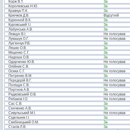
Корж В.Т.
За
Королевська Н.Ю.
За
Кравчук П.К.
За
Крючков Д.В.
Відсутній
Куренной В.К.
За
Куровський І.І.
За
Лабунська А.В.
За
Левцун В.І.
Не голосував
Лукашук О.Г.
Не голосував
Лук’янчук Р.В.
За
Ляшко О.В.
За
Міщенко С.Г.
За
Надоша О.В.
За
Одарченко Ю.В.
Не голосував
Олійник С.В.
За
Осика С.Г.
Не голосував
Петренко В.М.
За
Пєрєдєрій В.Г.
Не голосував
Поліщук С.В.
Не голосував
Портнов А.В.
За
Радковський О.В.
Не голосував
Рибаков І.О.
Не голосував
Сас С.В.
За
Сенченко А.В.
За
Сивульський М.І.
Не голосував
Сідельник І.І.
За
Скибінецький О.М.
За
Стасів Л.В.
За