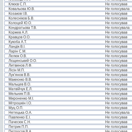
Клюєв С.П.
Не голосував
Ковальова Ю.В.
Не голосувала
Козаков І.В.
Не голосував
Колесніков Б.В.
Не голосував
Колоцей Ю.О.
Не голосував
Кондратьєва Т.В.
Не голосувала
Коржев А.Л.
Не голосував
Кравцов О.О.
Не голосував
Кукоба А.Т.
Не голосував
Ландік В.І.
Не голосував
Ларін С.М.
Не голосував
Лелюк О.В.
Не голосував
Лєщинський О.О.
Не голосував
Литвинов Л.Ф.
Не голосував
Лісін М.П.
Не голосував
Лук’янов В.В.
Не голосував
Макеєнко В.В.
Не голосував
Мальцев В.О.
Не голосував
Матвійчук Е.Л.
Не голосував
Мельник П.В.
Не голосував
Мироненко М.І.
Не голосував
Мітрошкін І.О.
Не голосував
Муц О.П.
Не голосував
Нетецька О.А.
Не голосувала
Павленко Е.І.
Не голосував
Пачесюк С.Н.
Не голосував
Петрик П.П.
Не голосував
Петросов В.А.
Не голосував