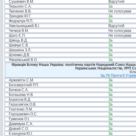
Сушкевич В.М.
Відсутній
Терьохін С.А.
За
Ткаченко В.В.
Не голосував
Триндюк Ю.Г.
За
Федорчук Я.П.
За
Хмельницький В.І.
Відсутній
Чичков В.М.
Не голосував
Шаго Є.П.
Не голосував
Швець В.Д.
За
Шевчук С.В.
За
Шишкіна З.Л.
За
Шлемко Д.В.
За
Яворівський В.О.
За
Фракція Блоку Наша Україна: політична партія Народний Союз Наша У
Українських Націоналістів, УРП 
Кіл
За:76 Проти:0 Утрим
Аржевітін С.М.
За
Безсмертний Р.П.
За
Бичков С.А.
За
Богашева Н.В.
За
Борисов В.Д.
За
Герасим’юк О.В.
За
Гнатенко Л.М.
За
Горошкевич О.С.
За
Гуменюк О.І.
За
Давимука С.А.
За
Довгий С.О.
За
Єхануров Ю.І.
За