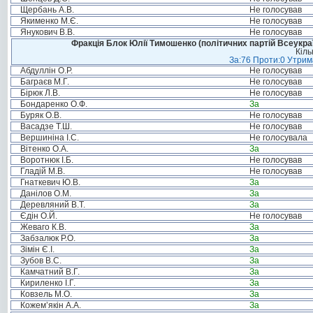
Щербань А.В.
Не голосував
Якименко М.Є.
Не голосував
Янукович В.В.
Не голосував
Фракція Блок Юлії Тимошенко (політичних партій Всеукра
Кіль
За:76 Проти:0 Утрима
Абдуллін О.Р.
Не голосував
Баграєв М.Г.
Не голосував
Бірюк Л.В.
Не голосував
Бондаренко О.Ф.
За
Буряк О.В.
Не голосував
Васадзе Т.Ш.
Не голосував
Вершиніна І.С.
Не голосувала
Вітенко О.А.
За
Воротнюк І.Б.
Не голосував
Гладій М.В.
Не голосував
Гнаткевич Ю.В.
За
Данілов О.М.
За
Деревляний В.Т.
За
Єдін О.Й.
Не голосував
Жеваго К.В.
За
Забзалюк Р.О.
За
Зімін Є.І.
За
Зубов В.С.
За
Камчатний В.Г.
За
Кириленко І.Г.
За
Ковзель М.О.
За
Кожем’якін А.А.
За