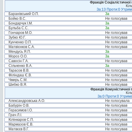
Фракція Соціалістичної 
Кіл
За:13 Проти:0 Утрима
Баранівський О.П.
За
Бойко В.С.
Не голосував
Бондарчук І.М.
За
Бульба С.С.
За
Гончаров М.О.
Не голосував
Зубко Ю.Г.
Не голосував
Кунченко О.П.
Не голосував
Матвієнков С.А.
Не голосував
Мендусь Я.П.
За
Мороз О.О.
За
Савосін Г.А.
Не голосував
Сільченко В.А.
За
Тарасов В.В.
Не голосував
Філіндаш Є.В.
Не голосував
Чмирь С.М.
Не голосував
Шибко В.Я.
Не голосував
Фракція Комуністичної п
Кіл
За:0 Проти:0 Утрима
Александровська А.О.
Не голосувала
Бабурін О.В.
Не голосував
Герасимов І.О.
Не голосував
Грач Л.І.
Не голосував
Кілінкаров С.П.
Не голосував
Мармазов Є.В.
Не голосував
Матвєєв В.Г.
Не голосував