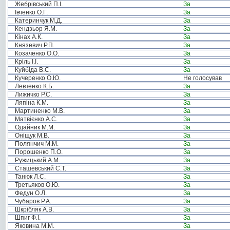
Жебрівський П.І.
За
Івченко О.Г.
За
Катеринчук М.Д.
За
Кендзьор Я.М.
За
Кінах А.К.
За
Князевич Р.П.
За
Козаченко О.О.
За
Кріль І.І.
За
Куйбіда В.С.
За
Кучеренко О.Ю.
Не голосував
Левченко К.Б.
За
Лижичко Р.С.
За
Ляпіна К.М.
За
Мартиненко М.В.
За
Матвієнко А.С.
За
Одайник М.М.
За
Оніщук М.В.
За
Полянчич М.М.
За
Порошенко П.О.
За
Ружицький А.М.
За
Сташевський С.Т.
За
Танюк Л.С.
За
Третьяков О.Ю.
За
Федун О.Л.
За
Чубаров Р.А.
За
Шкрібляк А.В.
За
Шпиг Ф.І.
За
Яковина М.М.
За