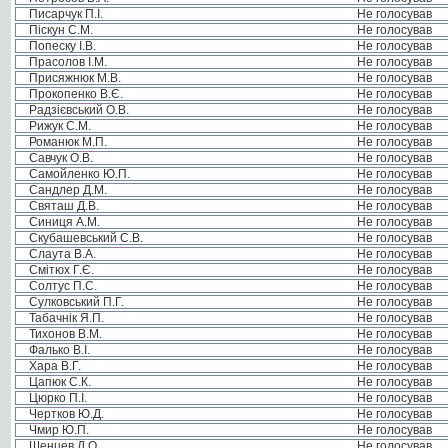
Писарчук П.І.
Не голосував
Піскун С.М.
Не голосував
Попеску І.В.
Не голосував
Прасолов І.М.
Не голосував
Присяжнюк М.В.
Не голосував
Прокопенко В.Є.
Не голосував
Радзієвський О.В.
Не голосував
Рижук С.М.
Не голосував
Романюк М.П.
Не голосував
Савчук О.В.
Не голосував
Самойленко Ю.П.
Не голосував
Сандлер Д.М.
Не голосував
Святаш Д.В.
Не голосував
Синиця А.М.
Не голосував
Скубашевський С.В.
Не голосував
Слаута В.А.
Не голосував
Смітюх Г.Є.
Не голосував
Солтус П.С.
Не голосував
Сулковський П.Г.
Не голосував
Табачнік Я.П.
Не голосував
Тихонов В.М.
Не голосував
Фалько В.І.
Не голосував
Хара В.Г.
Не голосував
Цапюк С.К.
Не голосував
Цюрко П.І.
Не голосував
Чертков Ю.Д.
Не голосував
Чмир Ю.П.
Не голосував
Шенцев Д.О.
Не голосував