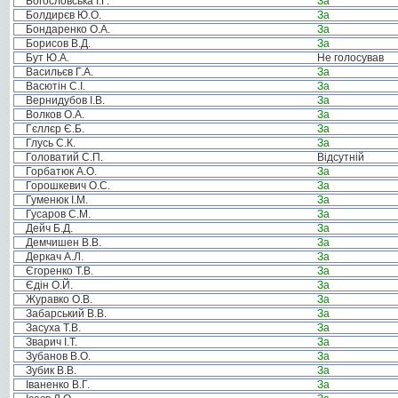
Богословська І.Г.
За
Болдирєв Ю.О.
За
Бондаренко О.А.
За
Борисов В.Д.
За
Бут Ю.А.
Не голосував
Васильєв Г.А.
За
Васютін С.І.
За
Вернидубов І.В.
За
Волков О.А.
За
Гєллєр Є.Б.
За
Глусь С.К.
За
Головатий С.П.
Відсутній
Горбатюк А.О.
За
Горошкевич О.С.
За
Гуменюк І.М.
За
Гусаров С.М.
За
Дейч Б.Д.
За
Демчишен В.В.
За
Деркач А.Л.
За
Єгоренко Т.В.
За
Єдін О.Й.
За
Журавко О.В.
За
Забарський В.В.
За
Засуха Т.В.
За
Зварич І.Т.
За
Зубанов В.О.
За
Зубик В.В.
За
Іваненко В.Г.
За