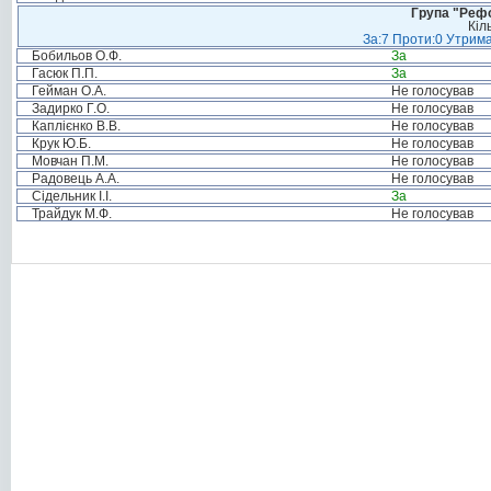
Група "Реф
Кіл
За:7 Проти:0 Утрима
Бобильов О.Ф.
За
Гасюк П.П.
За
Гейман О.А.
Не голосував
Задирко Г.О.
Не голосував
Каплієнко В.В.
Не голосував
Крук Ю.Б.
Не голосував
Мовчан П.М.
Не голосував
Радовець А.А.
Не голосував
Сідельник І.І.
За
Трайдук М.Ф.
Не голосував