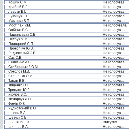
Кошин С.М.
Не голосував
Крайній В.Г.
Не голосував
Левцун В.І.
Не голосував
Лукашук О.Г.
Не голосував
Макієнко В.П.
Не голосував
Мостіпан У.М.
Не голосувала
Олійник В.С.
Не голосував
Пашинський С.В.
Не голосував
Петрук М.М.
Не голосував
Подгорний С.П.
Не голосував
Прокопчук Ю.В.
Не голосував
Радковський О.В.
Не голосував
Сас С.В.
Не голосував
Сенченко А.В.
Не голосував
Скибінецький О.М.
Не голосував
Соколов М.В.
Не голосував
Стешенко О.М.
Не голосував
Таран В.В.
Не голосував
Тищенко О.І.
Не голосував
Триндюк Ю.Г.
Не голосував
Уколов В.О.
Не голосував
Федорчук Я.П.
Не голосував
Фомін О.В.
Не голосував
Чудновський В.О.
Не голосував
Швець В.Д.
Не голосував
Шевчук О.Б.
Не голосував
Шишкіна Е.В.
Відсутня
Шиянов Б.А.
Не голосував