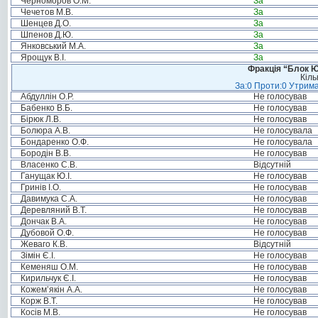
Черноморов О.М.
За
Чечетов М.В.
За
Шенцев Д.О.
За
Шпенов Д.Ю.
За
Янковський М.А.
За
Ярощук В.І.
За
Фракція “Блок Ю
Кіль
За:0 Проти:0 Утрима
Абдуллін О.Р.
Не голосував
Бабенко В.Б.
Не голосував
Бірюк Л.В.
Не голосував
Болюра А.В.
Не голосувала
Бондаренко О.Ф.
Не голосувала
Бородін В.В.
Не голосував
Власенко С.В.
Відсутній
Ганущак Ю.І.
Не голосував
Гринів І.О.
Не голосував
Давимука С.А.
Не голосував
Деревляний В.Т.
Не голосував
Дончак В.А.
Не голосував
Дубовой О.Ф.
Не голосував
Жеваго К.В.
Відсутній
Зімін Є.І.
Не голосував
Кеменяш О.М.
Не голосував
Кирильчук Є.І.
Не голосував
Кожем’якін А.А.
Не голосував
Корж В.Т.
Не голосував
Косів М.В.
Не голосував