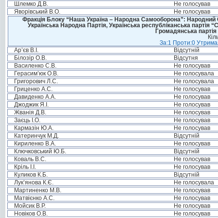
Шлемко Д.В.
Не голосував
Яворівський В.О.
Не голосував
Фракція Блоку “Наша Україна – Народна Самооборона”: Народний Со
Українська Народна Партія, Українська республіканська партія “
Громадянська партія 
Кіл
За:1 Проти:0 Утримал
Ар’єв В.І.
Відсутній
Білозір О.В.
Відсутня
Василенко С.В.
Не голосував
Герасим’юк О.В.
Не голосувала
Григорович Л.С.
Не голосувала
Гриценко А.С.
Не голосував
Давиденко А.А.
Не голосував
Джоджик Я.І.
Не голосував
Жванія Д.В.
Не голосував
Заєць І.О.
Не голосував
Кармазін Ю.А.
Не голосував
Катеринчук М.Д.
Відсутній
Кириленко В.А.
Не голосував
Ключковський Ю.Б.
Відсутній
Коваль В.С.
Не голосував
Кріль І.І.
Не голосував
Куликов К.Б.
Відсутній
Лук’янова К.Є.
Не голосувала
Мартиненко М.В.
Не голосував
Матвієнко А.С.
Не голосував
Мойсик В.Р.
Не голосував
Новіков О.В.
Не голосував