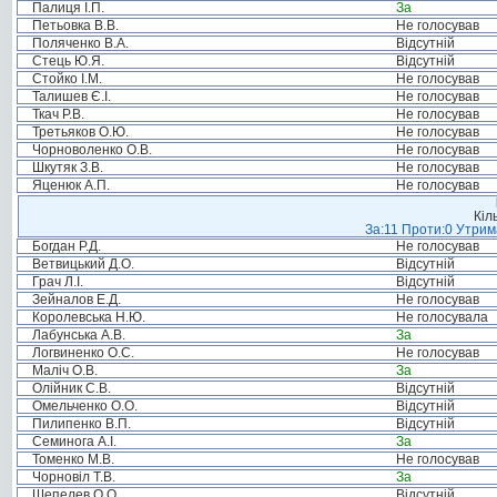
Палиця І.П.
За
Петьовка В.В.
Не голосував
Поляченко В.А.
Відсутній
Стець Ю.Я.
Відсутній
Стойко І.М.
Не голосував
Талишев Є.І.
Не голосував
Ткач Р.В.
Не голосував
Третьяков О.Ю.
Не голосував
Чорноволенко О.В.
Не голосував
Шкутяк З.В.
Не голосував
Яценюк А.П.
Не голосував
Кіл
За:11 Проти:0 Утрим
Богдан Р.Д.
Не голосував
Ветвицький Д.О.
Відсутній
Грач Л.І.
Відсутній
Зейналов Е.Д.
Не голосував
Королевська Н.Ю.
Не голосувала
Лабунська А.В.
За
Логвиненко О.С.
Не голосував
Маліч О.В.
За
Олійник С.В.
Відсутній
Омельченко О.О.
Відсутній
Пилипенко В.П.
Відсутній
Семинога А.І.
За
Томенко М.В.
Не голосував
Чорновіл Т.В.
За
Шепелев О.О.
Відсутній