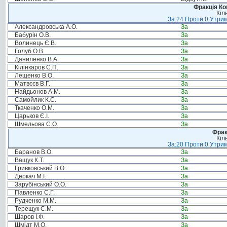
Фракція Ком
Кіл
За:24 Проти:0 Утрим
Александровська А.О.
За
Бабурін О.В.
За
Волинець Є.В.
За
Голуб О.В.
За
Даниленко В.А.
За
Кілінкаров С.П.
За
Лещенко В.О.
За
Матвєєв В.Г.
За
Найдьонов А.М.
За
Самойлик К.С.
За
Ткаченко О.М.
За
Царьков Є.І.
За
Шмельова С.О.
За
Фрак
Кіл
За:20 Проти:0 Утрим
Баранов В.О.
За
Ващук К.Т.
За
Гривковський В.О.
За
Деркач М.І.
За
Зарубінський О.О.
За
Павленко С.Г.
За
Рудченко М.М.
За
Терещук С.М.
За
Шаров І.Ф.
За
Шмідт М.О.
За