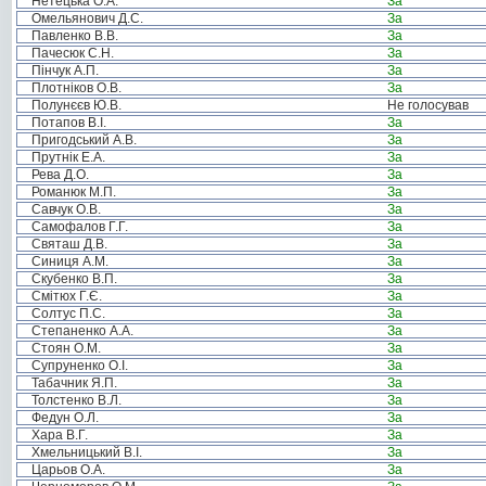
Нетецька О.А.
За
Омельянович Д.С.
За
Павленко В.В.
За
Пачесюк С.Н.
За
Пінчук А.П.
За
Плотніков О.В.
За
Полунєєв Ю.В.
Не голосував
Потапов В.І.
За
Пригодський А.В.
За
Прутнік Е.А.
За
Рева Д.О.
За
Романюк М.П.
За
Савчук О.В.
За
Самофалов Г.Г.
За
Святаш Д.В.
За
Синиця А.М.
За
Скубенко В.П.
За
Смітюх Г.Є.
За
Солтус П.С.
За
Степаненко А.А.
За
Стоян О.М.
За
Супруненко О.І.
За
Табачник Я.П.
За
Толстенко В.Л.
За
Федун О.Л.
За
Хара В.Г.
За
Хмельницький В.І.
За
Царьов О.А.
За