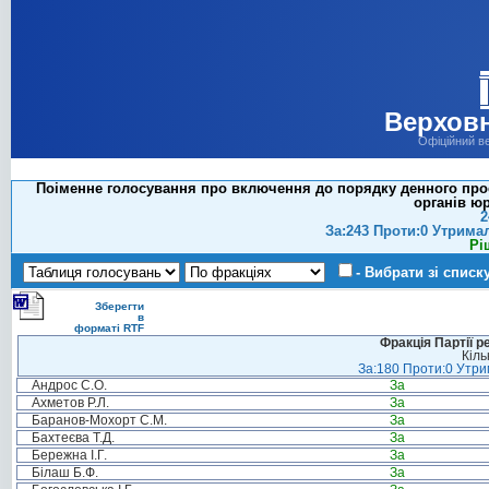
Верховн
Офіційний в
Поіменне голосування про включення до порядку денного прое
органів ю
2
За:243 Проти:0 Утрима
Рі
- Вибрати зі списк
Зберегти
в
форматі RTF
Фракція Партії р
Кіль
За:180 Проти:0 Утрим
Андрос С.О.
За
Ахметов Р.Л.
За
Баранов-Мохорт С.М.
За
Бахтеєва Т.Д.
За
Бережна І.Г.
За
Білаш Б.Ф.
За