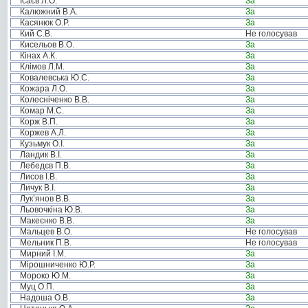
Ісаєв Л.О.
За
Калюжний В.А.
За
Касянюк О.Р.
За
Кий С.В.
Не голосував
Кисельов В.О.
За
Кінах А.К.
За
Клімов Л.М.
За
Ковалевська Ю.С.
За
Кожара Л.О.
За
Колесніченко В.В.
За
Комар М.С.
За
Корж В.П.
За
Коржев А.Л.
За
Кузьмук О.І.
За
Ландик В.І.
За
Лебедєв П.В.
За
Лисов І.В.
За
Личук В.І.
За
Лук’янов В.В.
За
Льовочкіна Ю.В.
За
Макеєнко В.В.
За
Мальцев В.О.
Не голосував
Мельник П.В.
Не голосував
Мирний І.М.
За
Мірошниченко Ю.Р.
За
Мороко Ю.М.
За
Муц О.П.
За
Надоша О.В.
За