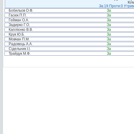
Кіл
За:19 Проти:0 Утрим
Бобильов О.Ф.
За
Гасюк П.П.
За
Гейман О.А.
За
Задирко Г.О.
За
Каплієнко В.В.
За
Крук Ю.Б.
За
Мовчан П.М.
За
Радовець А.А.
За
Сідельник І.І.
За
Трайдук М.Ф.
За