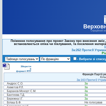
Верховн
Офіційний в
Поіменне голосування про проект Закону про внесення змін д
встановлюється опіка чи піклування, та посилення матеріал
1
За:262 Проти:0 Утрима
Рі
- Вибрати зі списк
Зберегти
в
форматі RTF
Фракція Партії р
Кіль
За:163 Проти:0 Утрим
Андрос С.О.
За
Ахметов Р.Л.
За
Баранов-Мохорт С.М.
За
Бахтеєва Т.Д.
За
Бережна І.Г.
За
Білаш Б.Ф.
Не голосував