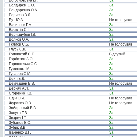
Богословська І.Г.
За
Болдирєв Ю.О.
За
Бондаренко О.А.
За
Борисов В.Д.
За
Бут Ю.А.
Не голосував
Васильєв Г.А.
За
Васютін С.І.
За
Вернидубов І.В.
За
Волков О.А.
За
Гєллєр Є.Б.
Не голосував
Глусь С.К.
За
Головатий С.П.
Відсутній
Горбатюк А.О.
За
Горошкевич О.С.
За
Гуменюк І.М.
За
Гусаров С.М.
За
Дейч Б.Д.
За
Демчишен В.В.
Не голосував
Деркач А.Л.
За
Єгоренко Т.В.
За
Єдін О.Й.
Не голосував
Журавко О.В.
Не голосував
Забарський В.В.
За
Засуха Т.В.
За
Зварич І.Т.
За
Зубанов В.О.
За
Зубик В.В.
За
Іваненко В.Г.
За