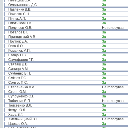
Нетецька О.А.
За
Омельянович Д.С.
За
Павленко В.В.
За
Пачесюк С.Н.
За
Пінчук А.П.
За
Плотніков О.В.
За
Полунєєв Ю.В.
Не голосував
Потапов В.І.
За
Пригодський А.В.
За
Прутнік Е.А.
За
Рева Д.О.
За
Романюк М.П.
За
Савчук О.В.
За
Самофалов Г.Г.
За
Святаш Д.В.
За
Синиця А.М.
За
Скубенко В.П.
За
Смітюх Г.Є.
За
Солтус П.С.
За
Степаненко А.А.
Не голосував
Стоян О.М.
За
Супруненко О.І.
За
Табачник Я.П.
Не голосував
Толстенко В.Л.
За
Федун О.Л.
За
Хара В.Г.
За
Хмельницький В.І.
Не голосував
Царьов О.А.
За