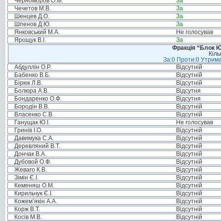
Черноморов О.М.
За
Чечетов М.В.
За
Шенцев Д.О.
За
Шпенов Д.Ю.
За
Янковський М.А.
Не голосував
Ярощук В.І.
За
Фракція “Блок Ю
Кіль
За:0 Проти:0 Утрима
Абдуллін О.Р.
Відсутній
Бабенко В.Б.
Відсутній
Бірюк Л.В.
Відсутній
Болюра А.В.
Відсутня
Бондаренко О.Ф.
Відсутня
Бородін В.В.
Відсутній
Власенко С.В.
Відсутній
Ганущак Ю.І.
Не голосував
Гринів І.О.
Відсутній
Давимука С.А.
Відсутній
Деревляний В.Т.
Відсутній
Дончак В.А.
Відсутній
Дубовой О.Ф.
Відсутній
Жеваго К.В.
Відсутній
Зімін Є.І.
Відсутній
Кеменяш О.М.
Відсутній
Кирильчук Є.І.
Відсутній
Кожем’якін А.А.
Відсутній
Корж В.Т.
Відсутній
Косів М.В.
Відсутній