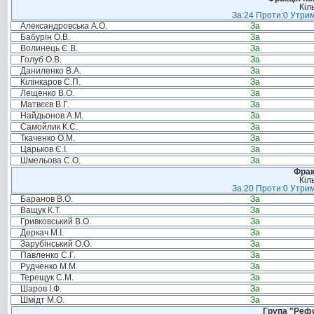
Кіл
За:24 Проти:0 Утрим
Александровська А.О.
За
Бабурін О.В.
За
Волинець Є.В.
За
Голуб О.В.
За
Даниленко В.А.
За
Кілінкаров С.П.
За
Лещенко В.О.
За
Матвєєв В.Г.
За
Найдьонов А.М.
За
Самойлик К.С.
За
Ткаченко О.М.
За
Царьков Є.І.
За
Шмельова С.О.
За
Фрак
Кіл
За:20 Проти:0 Утрим
Баранов В.О.
За
Ващук К.Т.
За
Гривковський В.О.
За
Деркач М.І.
За
Зарубінський О.О.
За
Павленко С.Г.
За
Рудченко М.М.
За
Терещук С.М.
За
Шаров І.Ф.
За
Шмідт М.О.
За
Група "Реф