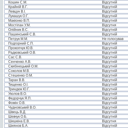
Кошин С.М.
Відсутній
Крайній В.Г.
Відсутній
Левцун В.І.
Відсутній
Лукашук О.Г.
Відсутній
Макієнко В.П.
Відсутній
Мостіпан У.М.
Відсутня
Олійник В.С.
Відсутній
Пашинський С.В.
Відсутній
Петрук М.М.
Не голосував
Подгорний С.П.
Відсутній
Прокопчук Ю.В.
Відсутній
Радковський О.В.
Відсутній
Сас С.В.
Відсутній
Сенченко А.В.
Відсутній
Скибінецький О.М.
Відсутній
Соколов М.В.
Відсутній
Стешенко О.М.
Відсутній
Таран В.В.
Відсутній
Тищенко О.І.
Відсутній
Триндюк Ю.Г.
Відсутній
Уколов В.О.
Відсутній
Федорчук Я.П.
Відсутній
Фомін О.В.
Відсутній
Чудновський В.О.
Відсутній
Швець В.Д.
Відсутній
Шевчук О.Б.
Відсутній
Шишкіна Е.В.
Відсутня
Шиянов Б.А.
Відсутній