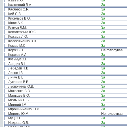
Ісаєв Л.О.
За
Калюжний В.А.
За
Касянюк О.Р.
За
Кий С.В.
За
Кисельов В.О.
За
Кінах А.К.
За
Клімов Л.М.
За
Ковалевська Ю.С.
За
Кожара Л.О.
За
Колесніченко В.В.
За
Комар М.С.
За
Корж В.П.
Не голосував
Коржев А.Л.
За
Кузьмук О.І.
За
Ландик В.І.
За
Лебедєв П.В.
За
Лисов І.В.
За
Личук В.І.
За
Лук’янов В.В.
За
Льовочкіна Ю.В.
За
Макеєнко В.В.
За
Мальцев В.О.
За
Мельник П.В.
За
Мирний І.М.
За
Мірошниченко Ю.Р.
За
Мороко Ю.М.
Не голосував
Муц О.П.
За
Надоша О.В.
За