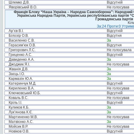
Шлемко Д.В.
Відсутній
Яворівський В.О.
Не голосував
Фракція Блоку “Наша Україна – Народна Самооборона”: Народний Со
Українська Народна Партія, Українська республіканська партія “
Громадянська партія 
Кіл
За:24 Проти:0 Утрима
Ар’єв В.І.
Відсутній
Білозір О.В.
Відсутня
Василенко С.В.
За
Герасим’юк О.В.
Відсутня
Григорович Л.С.
Не голосувала
Гриценко А.С.
Відсутній
Давиденко А.А.
За
Джоджик Я.І.
Не голосував
Жванія Д.В.
За
Заєць І.О.
За
Кармазін Ю.А.
За
Катеринчук М.Д.
Відсутній
Кириленко В.А.
Не голосував
Ключковський Ю.Б.
Відсутній
Коваль В.С.
Не голосував
Кріль І.І.
Відсутній
Куликов К.Б.
За
Лук’янова К.Є.
За
Мартиненко М.В.
Не голосував
Матвієнко А.С.
За
Мойсик В.Р.
Не голосував
Новіков О.В.
Відсутній