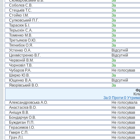
Скомаровський В.В.
За
Соболєв С.В.
За
Стецьків Т.С.
За
Стойко І.М.
За
Сулковський П.Г.
За
Тарасюк Б.І.
За
Терьохін С.А.
За
Томенко М.В.
За
Третьяков О.Ю.
За
Тягнибок О.Я.
За
Устенко О.А.
Відсутній
Цехмістренко В.Г.
Відсутній
Червоній В.М.
За
Чорновіл Т.В.
За
Чубаров Р.А.
Не голосував
Ширко Ю.В.
За
Ющенко В.А.
Відсутній
Яворівський В.О.
За
Фр
Кіл
За:0 Проти:0 Утрима
Александровська А.О.
Не голосувала
Анастасієв В.О.
Не голосував
Аніщук В.В.
Не голосував
Бондарчук О.В.
Не голосував
Буждиган П.П.
Не голосував
Герасимов І.О.
Не голосував
Гмиря С.П.
Не голосував
Грач Л.І.
Не голосував