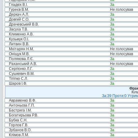
Гладкіх В.І.
За
Гуреєв В.М.
Не голосував
Деркач А.Л.
За
Довгий С.О.
За
Драчевський В.В.
За
Засуха Т.В.
За
Клименко А.В.
За
Кузьмук О.І.
За
Литвин В.В.
За
Мхітарян Н.М.
Не голосував
Оніщук М.В.
Не голосував
Полякова Л.Є.
За
Раханський А.В.
Не голосував
Сергієнко Л.Г.
За
Сушкевич В.М.
За
Тігіпко С.Л.
За
Шаров І.Ф.
За
Фрак
Кіл
За:39 Проти:0 Утрим
Авраменко В.Ф.
За
Антоньєва Г.П.
За
Бастрига І.М.
За
Богатирьова Р.В.
За
Бубка С.Н.
За
Горлов Г.В.
За
Зубанов В.О.
За
Клімов Л.М.
За