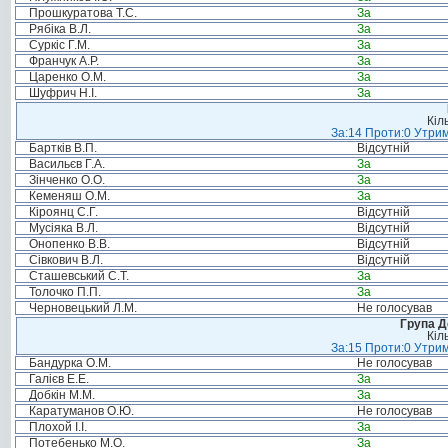
Прошкуратова Т.С.
За
Рябіка В.Л.
За
Суркіс Г.М.
За
Франчук А.Р.
За
Царенко О.М.
За
Шуфрич Н.І.
За
Кіл
За:14 Проти:0 Утрим
Бартків В.П.
Відсутній
Васильєв Г.А.
За
Зінченко О.О.
За
Кеменяш О.М.
За
Кіроянц С.Г.
Відсутній
Мусіяка В.Л.
Відсутній
Онопенко В.В.
Відсутній
Сівкович В.Л.
Відсутній
Сташевський С.Т.
За
Толочко П.П.
За
Черновецький Л.М.
Не голосував
Група Д
Кіл
За:15 Проти:0 Утрим
Бандурка О.М.
Не голосував
Галієв Е.Е.
За
Добкін М.М.
За
Каратуманов О.Ю.
Не голосував
Плохой І.І.
За
Потебенько М.О.
За