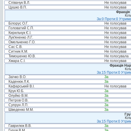
Співачук В.Л.
Не голосував
Цушко В.П.
Не голосував
Фракція
Кіл
За:0 Проти:0 Утрима
Білорус О.Г.
Не голосував
Головатий С.П.
Не голосував
Кирильчук Є.І.
Не голосував
Лук'яненко Л.Г.
Не голосував
Омельченко Г.О.
Не голосував
Сас С.В.
Не голосував
Ситник К.М.
Не голосував
Тимошенко Ю.В.
Не голосувала
Хмара С.І.
Не голосував
Фракція Нар
Кіл
За:15 Проти:0 Утрим
Заічко В.О.
За
Каденюк Л.К.
За
Кафарський В.І.
Не голосував
Крук Ю.Б.
За
Олуйко В.М.
За
Петров О.В.
За
Супрун Л.П.
За
Шведенко М.М.
За
Гру
Кіл
За:15 Проти:0 Утрим
Гаврилюк В.В.
За
Гуров В.М.
За