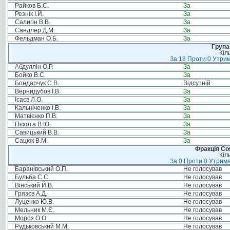
Райков Б.С.
За
Резнік І.Й.
За
Салигін В.В.
За
Сандлер Д.М.
За
Фельдман О.Б.
За
Група
Кіл
За:18 Проти:0 Утрим
Абдуллін О.Р.
За
Бойко В.С.
За
Бондарчук С.В.
Відсутній
Вернидубов І.В.
За
Ісаєв Л.О.
За
Кальніченко І.В.
За
Матвієнко П.В.
За
Пєхота В.Ю.
За
Савицький В.В.
За
Сацюк В.М.
За
Фракція Соц
Кіл
За:0 Проти:0 Утрима
Баранівський О.П.
Не голосував
Бульба С.С.
Не голосував
Вінський Й.В.
Не голосував
Грязєв А.Д.
Не голосував
Луценко Ю.В.
Не голосував
Мельник М.Є.
Не голосував
Мороз О.О.
Не голосував
Рудьковський М.М.
Не голосував