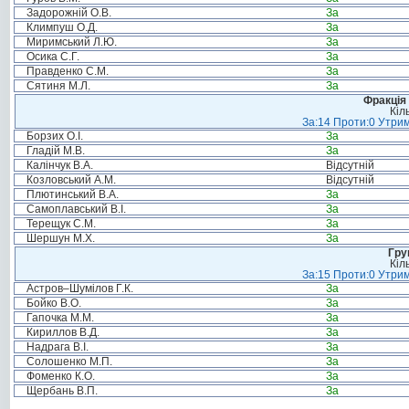
Задорожній О.В.
За
Климпуш О.Д.
За
Миримський Л.Ю.
За
Осика С.Г.
За
Правденко С.М.
За
Сятиня М.Л.
За
Фракція 
Кіл
За:14 Проти:0 Утрим
Борзих О.І.
За
Гладій М.В.
За
Калінчук В.А.
Відсутній
Козловський А.М.
Відсутній
Плютинський В.А.
За
Самоплавський В.І.
За
Терещук С.М.
За
Шершун М.Х.
За
Гру
Кіл
За:15 Проти:0 Утрим
Астров–Шумілов Г.К.
За
Бойко В.О.
За
Гапочка М.М.
За
Кириллов В.Д.
За
Надрага В.І.
За
Солошенко М.П.
За
Фоменко К.О.
За
Щербань В.П.
За