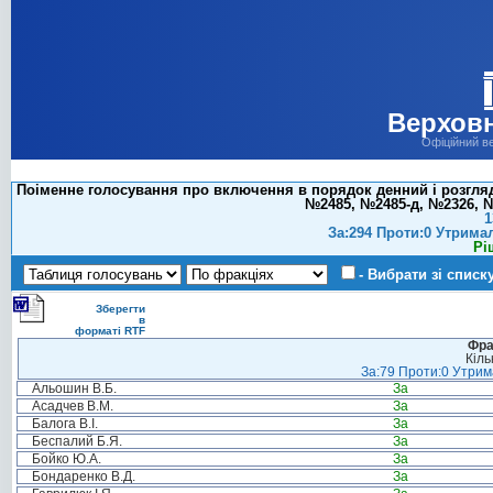
Верховн
Офіційний в
Поіменне голосування про включення в порядок денний і розгляд 
№2485, №2485-д, №2326, №
1
За:294 Проти:0 Утрима
Рі
- Вибрати зі списк
Зберегти
в
форматі RTF
Фра
Кіль
За:79 Проти:0 Утрима
Альошин В.Б.
За
Асадчев В.М.
За
Балога В.І.
За
Беспалий Б.Я.
За
Бойко Ю.А.
За
Бондаренко В.Д.
За