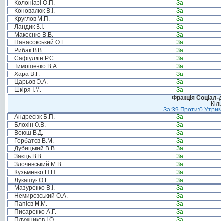
Колоніарі О.П.
За
Коновалюк В.І.
За
Круглов М.П.
За
Ландик В.І.
За
Макеєнко В.В.
За
Панасовський О.Г.
За
Рибак В.В.
За
Сафіуллін Р.С.
За
Тимошенко В.А.
За
Хара В.Г.
За
Царьов О.А.
За
Шкіря І.М.
За
Фракція Соціал-д
Кіл
За:39 Проти:0 Утрим
Андресюк Б.П.
За
Блохін О.В.
За
Воюш В.Д.
За
Горбатов В.М.
За
Дубицький В.В.
За
Заєць В.В.
За
Злочевський М.В.
За
Кузьменко П.П.
За
Лукашук О.Г.
За
Мазуренко В.І.
За
Немировський О.А.
За
Папієв М.М.
За
Писаренко А.Г.
За
Плужников І.О.
За