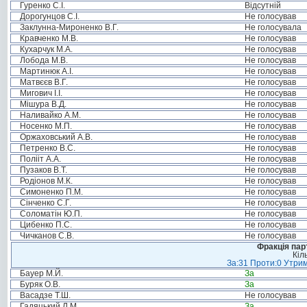
Гуренко С.І.
Відсутній
Дорогунцов С.І.
Не голосував
Заклунна-Мироненко В.Г.
Не голосувала
Кравченко М.В.
Не голосував
Кухарчук М.А.
Не голосував
Лобода М.В.
Не голосував
Мартинюк А.І.
Не голосував
Матвєєв В.Г.
Не голосував
Мигович І.І.
Не голосував
Мішура В.Д.
Не голосував
Наливайко А.М.
Не голосував
Носенко М.П.
Не голосував
Оржаховський А.В.
Не голосував
Петренко В.С.
Не голосував
Полііт А.А.
Не голосував
Пузаков В.Т.
Не голосував
Родіонов М.К.
Не голосував
Симоненко П.М.
Не голосував
Сінченко С.Г.
Не голосував
Соломатін Ю.П.
Не голосував
Цибенко П.С.
Не голосував
Чичканов С.В.
Не голосував
Фракція пар
Кіл
За:31 Проти:0 Утрим
Бауер М.Й.
За
Буряк О.В.
За
Васадзе Т.Ш.
Не голосував
Гадяцький Л.М.
За