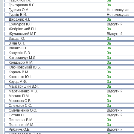
Гаврилюк І.Я.
За
Григорович Л.С.
За
Гудима О.М.
Не голосував
Гурвіц Е.Й.
Не голосував
Джоджик Я.І.
За
Єхануров Ю.І.
Відсутній
Жебрівський П.І.
За
Жулинський М.Г.
Відсутній
Заєць І.О.
За
Зімін О.П.
За
Івченко О.Г.
За
Капустін В.В.
За
Катеринчук М.Д.
За
Кендзьор Я.М.
За
Ключковський Ю.Б.
За
Король В.М.
За
Костенко Ю.І.
За
Круць М.Ф.
За
Майстришин В.Я.
За
Мартиненко М.В.
Відсутній
Мовчан П.М.
За
Морозов О.В.
За
Олексіюк С.С.
За
Омельченко О.О.
Відсутній
Осташ І.І.
Відсутній
Пинзеник В.М.
За
Полянчич М.М.
За
Рибачук О.Б.
Відсутній