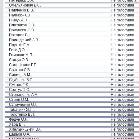
Нетецька О.А.
Не голосувала
Омельянович Д.С.
Не голосував
Павленко В.В.
Не голосував
Пачесюк С.Н.
Не голосував
Пінчук А.П.
Не голосував
Плотніков О.В.
Не голосував
Полунєєв Ю.В.
Не голосував
Потапов В.І.
Не голосував
Пригодський А.В.
Не голосував
Прутнік Е.А.
Не голосував
Рева Д.О.
Не голосував
Романюк М.П.
Не голосував
Савчук О.В.
Не голосував
Самофалов Г.Г.
Не голосував
Святаш Д.В.
Не голосував
Синиця А.М.
Не голосував
Скубенко В.П.
Не голосував
Смітюх Г.Є.
Не голосував
Солтус П.С.
Не голосував
Степаненко А.А.
Не голосував
Стоян О.М.
Не голосував
Супруненко О.І.
Не голосував
Табачник Я.П.
Не голосував
Толстенко В.Л.
Не голосував
Федун О.Л.
Не голосував
Хара В.Г.
Не голосував
Хмельницький В.І.
Не голосував
Царьов О.А.
Не голосував