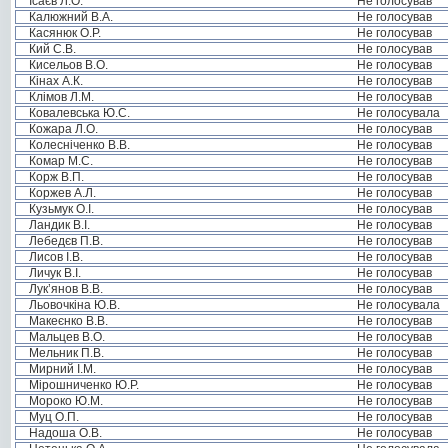
Ісаєв Л.О.
Не голосував
Калюжний В.А.
Не голосував
Касянюк О.Р.
Не голосував
Кий С.В.
Не голосував
Кисельов В.О.
Не голосував
Кінах А.К.
Не голосував
Клімов Л.М.
Не голосував
Ковалевська Ю.С.
Не голосувала
Кожара Л.О.
Не голосував
Колесніченко В.В.
Не голосував
Комар М.С.
Не голосував
Корж В.П.
Не голосував
Коржев А.Л.
Не голосував
Кузьмук О.І.
Не голосував
Ландик В.І.
Не голосував
Лебедєв П.В.
Не голосував
Лисов І.В.
Не голосував
Личук В.І.
Не голосував
Лук’янов В.В.
Не голосував
Льовочкіна Ю.В.
Не голосувала
Макеєнко В.В.
Не голосував
Мальцев В.О.
Не голосував
Мельник П.В.
Не голосував
Мирний І.М.
Не голосував
Мірошниченко Ю.Р.
Не голосував
Мороко Ю.М.
Не голосував
Муц О.П.
Не голосував
Надоша О.В.
Не голосував