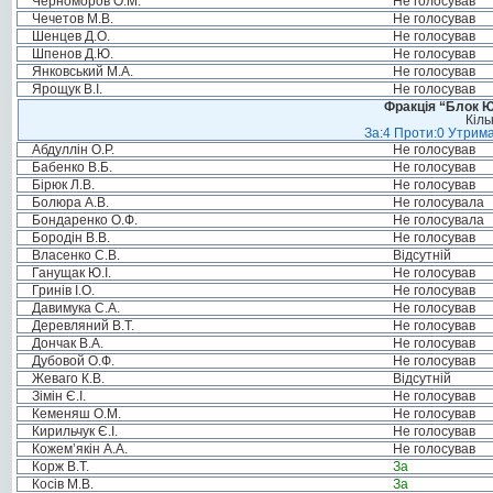
Черноморов О.М.
Не голосував
Чечетов М.В.
Не голосував
Шенцев Д.О.
Не голосував
Шпенов Д.Ю.
Не голосував
Янковський М.А.
Не голосував
Ярощук В.І.
Не голосував
Фракція “Блок Ю
Кіль
За:4 Проти:0 Утрима
Абдуллін О.Р.
Не голосував
Бабенко В.Б.
Не голосував
Бірюк Л.В.
Не голосував
Болюра А.В.
Не голосувала
Бондаренко О.Ф.
Не голосувала
Бородін В.В.
Не голосував
Власенко С.В.
Відсутній
Ганущак Ю.І.
Не голосував
Гринів І.О.
Не голосував
Давимука С.А.
Не голосував
Деревляний В.Т.
Не голосував
Дончак В.А.
Не голосував
Дубовой О.Ф.
Не голосував
Жеваго К.В.
Відсутній
Зімін Є.І.
Не голосував
Кеменяш О.М.
Не голосував
Кирильчук Є.І.
Не голосував
Кожем’якін А.А.
Не голосував
Корж В.Т.
За
Косів М.В.
За