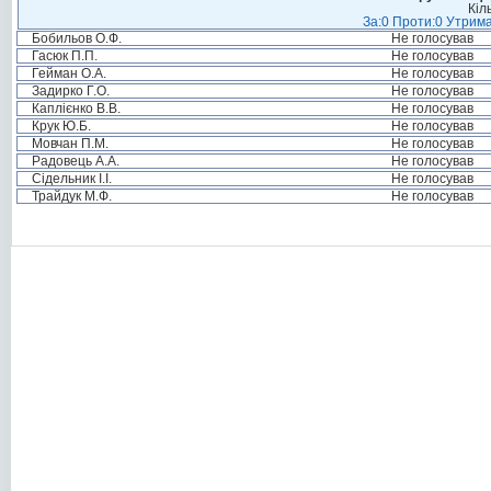
Кіл
За:0 Проти:0 Утрима
Бобильов О.Ф.
Не голосував
Гасюк П.П.
Не голосував
Гейман О.А.
Не голосував
Задирко Г.О.
Не голосував
Каплієнко В.В.
Не голосував
Крук Ю.Б.
Не голосував
Мовчан П.М.
Не голосував
Радовець А.А.
Не голосував
Сідельник І.І.
Не голосував
Трайдук М.Ф.
Не голосував