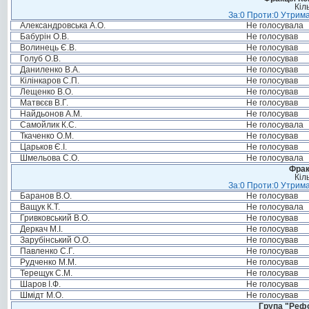
Кіл
За:0 Проти:0 Утрима
Александровська А.О.
Не голосувала
Бабурін О.В.
Не голосував
Волинець Є.В.
Не голосував
Голуб О.В.
Не голосував
Даниленко В.А.
Не голосував
Кілінкаров С.П.
Не голосував
Лещенко В.О.
Не голосував
Матвєєв В.Г.
Не голосував
Найдьонов А.М.
Не голосував
Самойлик К.С.
Не голосувала
Ткаченко О.М.
Не голосував
Царьков Є.І.
Не голосував
Шмельова С.О.
Не голосувала
Фрак
Кіл
За:0 Проти:0 Утрима
Баранов В.О.
Не голосував
Ващук К.Т.
Не голосувала
Гривковський В.О.
Не голосував
Деркач М.І.
Не голосував
Зарубінський О.О.
Не голосував
Павленко С.Г.
Не голосував
Рудченко М.М.
Не голосував
Терещук С.М.
Не голосував
Шаров І.Ф.
Не голосував
Шмідт М.О.
Не голосував
Група "Реф