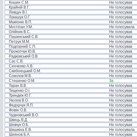
Кошин С.М.
Не голосував
Крайній В.Г.
Не голосував
Левцун В.І.
Не голосував
Лукашук О.Г.
Не голосував
Макієнко В.П.
Не голосував
Мостіпан У.М.
Не голосувала
Олійник В.С.
Не голосував
Пашинський С.В.
Не голосував
Петрук М.М.
Не голосував
Подгорний С.П.
Не голосував
Прокопчук Ю.В.
Не голосував
Радковський О.В.
Не голосував
Сас С.В.
Не голосував
Сенченко А.В.
Не голосував
Скибінецький О.М.
Не голосував
Соколов М.В.
Не голосував
Стешенко О.М.
За
Таран В.В.
Не голосував
Тищенко О.І.
Не голосував
Триндюк Ю.Г.
Не голосував
Уколов В.О.
Не голосував
Федорчук Я.П.
Не голосував
Фомін О.В.
Не голосував
Чудновський В.О.
Не голосував
Швець В.Д.
Не голосував
Шевчук О.Б.
Не голосував
Шишкіна Е.В.
Не голосувала
Шиянов Б.А.
Не голосував