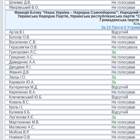
Шлемко Д.В.
Не голосував
Яворівський В.О.
Не голосував
Фракція Блоку “Наша Україна – Народна Самооборона”: Народний Со
Українська Народна Партія, Українська республіканська партія “
Громадянська партія 
Кіл
За:10 Проти:0 Утрима
Ар’єв В.І.
Відсутній
Білозір О.В.
Не голосувала
Василенко С.В.
Не голосував
Герасим’юк О.В.
Не голосувала
Григорович Л.С.
За
Гриценко А.С.
Не голосував
Давиденко А.А.
Не голосував
Джоджик Я.І.
Не голосував
Жванія Д.В.
Не голосував
Заєць І.О.
За
Кармазін Ю.А.
За
Катеринчук М.Д.
Відсутній
Кириленко В.А.
Не голосував
Ключковський Ю.Б.
Відсутній
Коваль В.С.
Не голосував
Кріль І.І.
Не голосував
Куликов К.Б.
Відсутній
Лук’янова К.Є.
За
Мартиненко М.В.
Не голосував
Матвієнко А.С.
Не голосував
Мойсик В.Р.
Не голосував
Новіков О.В.
Не голосував