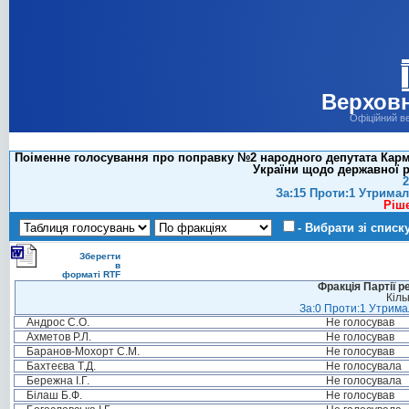
Верховн
Офіційний в
Поіменне голосування про поправку №2 народного депутата Карма
України щодо державної р
2
За:15 Проти:1 Утримал
Ріш
- Вибрати зі списк
Зберегти
в
форматі RTF
Фракція Партії р
Кіль
За:0 Проти:1 Утримал
Андрос С.О.
Не голосував
Ахметов Р.Л.
Не голосував
Баранов-Мохорт С.М.
Не голосував
Бахтеєва Т.Д.
Не голосувала
Бережна І.Г.
Не голосувала
Білаш Б.Ф.
Не голосував