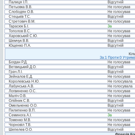
Палиця І.П.
Відсутній
Петьовка В.В.
Не голосував
Слободян О.В.
Не голосував
Стецьків Т.С.
Відсутній
Стретович В.М.
Не голосував
Тарасюк Б.І.
За
Тополов В.С.
Не голосував
Харовський С.Ю.
Не голосував
Шемчук В.В.
Відсутній
Ющенко П.А.
Відсутній
Кіл
За:1 Проти:0 Утрима
Богдан Р.Д.
Не голосував
Ветвицький Д.О.
Відсутній
Грач Л.І.
Відсутній
Зейналов Е.Д.
Не голосував
Королевська Н.Ю.
Не голосувала
Лабунська А.В.
Не голосувала
Логвиненко О.С.
Не голосував
Маліч О.В.
Не голосував
Олійник С.В.
Відсутній
Омельченко О.О.
Відсутній
Пилипенко В.П.
Не голосував
Семинога А.І.
За
Томенко М.В.
Не голосував
Чорновіл Т.В.
Не голосував
Шепелев О.О.
Відсутній
Фракція Ком