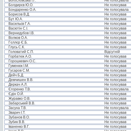
Богословська І.Г.
Не голосувала
Болдирєв Ю.О.
Не голосував
Бондаренко О.А.
Не голосувала
Борисов В.Д.
Не голосував
Бут Ю.А.
Не голосував
Васильєв Г.А.
Не голосував
Васютін С.І.
Не голосував
Вернидубов І.В.
Не голосував
Волков О.А.
Не голосував
Гєллєр Є.Б.
Не голосував
Глусь С.К.
Не голосував
Головатий С.П.
Відсутній
Горбатюк А.О.
Не голосував
Горошкевич О.С.
Не голосував
Гуменюк І.М.
Не голосував
Гусаров С.М.
Не голосував
Дейч Б.Д.
Не голосував
Демчишен В.В.
Не голосував
Деркач А.Л.
Не голосував
Єгоренко Т.В.
Не голосувала
Єдін О.Й.
Не голосував
Журавко О.В.
Не голосував
Забарський В.В.
Не голосував
Засуха Т.В.
Не голосувала
Зварич І.Т.
Не голосував
Зубанов В.О.
Не голосував
Зубик В.В.
Не голосував
Іваненко В.Г.
Не голосував