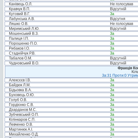
Канівець О.Л.
Не голосував
Кравчук В.П.
Відсутній
Кутовий В.Г.
За
Лабунська А.В.
Відсутня
Ляшко О.В.
Не голосував
Миримський Л.Ю.
Відсутній
Мошенський В.З.
За
Палиця І.П.
За
Порошенко П.О.
За
Рибаков І.О.
За
Стаднійчук Р.В.
За
Табалов О.М.
Відсутній
Чудновський В.О.
Відсутній
Фракція Ком
Кіл
За:31 Проти:0 Утрим
Алексєєв І.В.
За
Байдюк Л.М.
За
Бідьовка В.А.
За
Буховець О.Ю.
За
Голуб О.В.
За
Гордієнко С.В.
За
Дзарданов М.С.
За
Зубчевський О.П.
За
Кілінкаров С.П.
За
Левченко О.В.
За
Мартинюк А.І.
За
Михайленко О.Д.
За