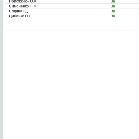
Присяжнюк О.А.
За
Симоненко П.М.
За
Спіріна І.Д.
За
Цибенко П.С.
За