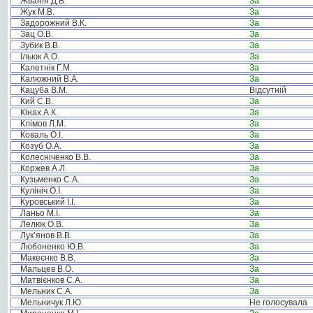
Жванія Д.В.
За
Жук М.В.
За
Задорожний В.К.
За
Зац О.В.
За
Зубик В.В.
За
Ільюк А.О.
За
Калетнік Г.М.
За
Калюжний В.А.
За
Кацуба В.М.
Відсутній
Кий С.В.
За
Кінах А.К.
За
Клімов Л.М.
За
Коваль О.І.
За
Козуб О.А.
За
Колесніченко В.В.
За
Коржев А.Л.
За
Кузьменко С.А.
За
Кулініч О.І.
За
Куровський І.І.
За
Ланьо М.І.
За
Лелюк О.В.
За
Лук’янов В.В.
За
Любоненко Ю.В.
За
Макеєнко В.В.
За
Мальцев В.О.
За
Матвієнков С.А.
За
Мельник С.А.
За
Мельничук Л.Ю.
Не голосувала