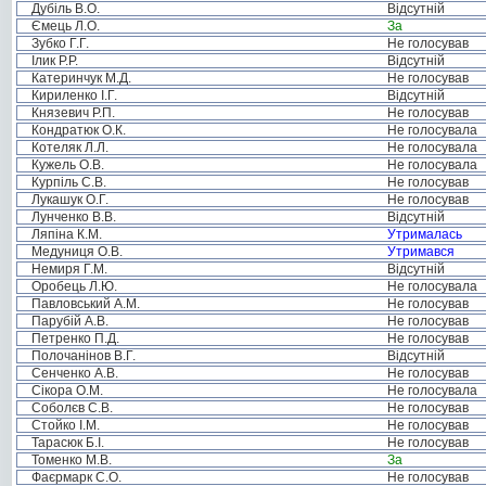
Дубіль В.О.
Відсутній
Ємець Л.О.
За
Зубко Г.Г.
Не голосував
Ілик Р.Р.
Відсутній
Катеринчук М.Д.
Не голосував
Кириленко І.Г.
Відсутній
Князевич Р.П.
Не голосував
Кондратюк О.К.
Не голосувала
Котеляк Л.Л.
Не голосувала
Кужель О.В.
Не голосувала
Курпіль С.В.
Не голосував
Лукашук О.Г.
Не голосував
Лунченко В.В.
Відсутній
Ляпіна К.М.
Утрималась
Медуниця О.В.
Утримався
Немиря Г.М.
Відсутній
Оробець Л.Ю.
Не голосувала
Павловський А.М.
Не голосував
Парубій А.В.
Не голосував
Петренко П.Д.
Не голосував
Полочанінов В.Г.
Відсутній
Сенченко А.В.
Не голосував
Сікора О.М.
Не голосувала
Соболєв С.В.
Не голосував
Стойко І.М.
Не голосував
Тарасюк Б.І.
Не голосував
Томенко М.В.
За
Фаєрмарк С.О.
Не голосував