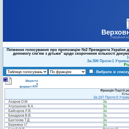
Верховн
Офіційний в
Поіменне голосування про пропозицію №2 Президента України д
допомогу сім'ям з дітьми" щодо скорочення кількості докум
1
За:300 Проти:1 Утрима
Рі
- Вибрати зі списк
Зберегти
в
форматі RTF
Фракція Партії р
Кіль
За:187 Проти:0 Утрим
Азаров О.М.
За
Атрошенко В.А.
За
Байсаров Л.В.
За
Бандуров В.В.
За
Бахтеєва Т.Д.
За
Бережна І.Г.
За