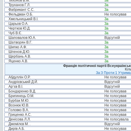
Тихонов В.М.
За
Труханов Г.Л.
За
Фабрикант С.С.
За
Фельдман О.Б.
Не голосував
Хмельницький В.І.
За
Царьов О.А.
За
Чертков Ю.Д.
За
Чуб В.Є.
За
Шаповалов Ю.А.
Відсутній
Шатворян В.Г.
За
Шипко А.Ф.
За
Шпенов Д.Ю.
За
Щербань А.В.
За
Яценко А.В.
За
Фракція політичної партії Всеукраїнсь
Кіл
За:3 Проти:1 Утримал
Абдуллін О.Р.
Не голосував
Андрієвський Д.Й.
Відсутній
Ар’єв В.І.
Відсутній
Бондаренко В.Д.
Не голосував
Бригинець О.М.
Не голосував
Бурбак М.Ю.
Не голосував
Вознюк Ю.В.
Не голосував
Головко В.А.
Не голосував
Гриценко А.С.
Не голосував
Денісова Л.Л.
Не голосувала
Джемілєв М. .
Відсутній
Дирів А.Б.
Не голосував