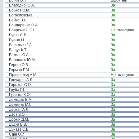
Білий О.П.
Відсутній
Благодир Ю.А.
За
Бобков О.М.
За
Богословська І.Г.
За
Бойко В.С.
За
Бондаренко О.А.
За
Боярський Ю.І.
Не голосував
Буряк С.В.
За
Бушко І.І.
За
Васильєв Г.А.
За
Ващук К.Т.
За
Волков О.А.
За
Воропаєв Ю.М.
За
Герега О.В.
За
Герман Г.М.
За
Гіршфельд А.М.
Не голосував
Гончаров А.Д.
За
Горохов С.О.
За
Груба Г.І.
За
Гузенко К.О.
За
Демидко В.М.
За
Демянко М.І.
За
Деркач А.Л.
За
Дзоз В.О.
За
Добкін Д.М.
За
Дудка В.В.
За
Дунаєв С.В.
За
Єдін О.Й.
За