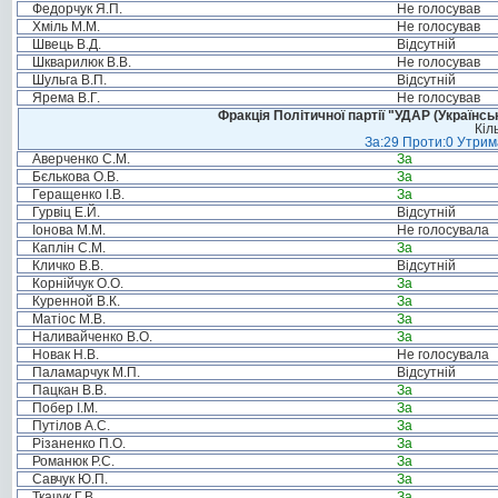
Федорчук Я.П.
Не голосував
Хміль М.М.
Не голосував
Швець В.Д.
Відсутній
Шкварилюк В.В.
Не голосував
Шульга В.П.
Відсутній
Ярема В.Г.
Не голосував
Фракція Політичної партії "УДАР (Україн
Кіл
За:29 Проти:0 Утрима
Аверченко С.М.
За
Бєлькова О.В.
За
Геращенко І.В.
За
Гурвіц Е.Й.
Відсутній
Іонова М.М.
Не голосувала
Каплін С.М.
За
Кличко В.В.
Відсутній
Корнійчук О.О.
За
Куренной В.К.
За
Матіос М.В.
За
Наливайченко В.О.
За
Новак Н.В.
Не голосувала
Паламарчук М.П.
Відсутній
Пацкан В.В.
За
Побер І.М.
За
Путілов А.С.
За
Різаненко П.О.
За
Романюк Р.С.
За
Савчук Ю.П.
За
Ткачук Г.В.
За