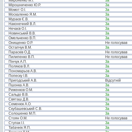
Мироненко М.І.
За
Мірошниченко Ю.Р.
За
Момот О.І.
За
Москаленко Я.М.
За
Мураєв Є.В.
За
Наконечний В.Л.
За
Нечаєв О.І.
За
Новинський В.В.
За
Омельченко В.П.
За
Онищенко О.Р.
Не голосував
Остапчук В.М.
За
Парасків О.Д.
Не голосував
Пилипенко В.П.
Не голосував
Пінчук А.П.
За
Поляков В.Л.
За
Пономарьов А.В.
За
Попеску І.В.
За
Пригодський А.В.
Відсутній
Пшонка А.В.
За
Риженков О.М.
За
Сальдо В.В.
За
Святаш Д.В.
За
Семенюк А.О.
За
Скубашевський С.В.
За
Солошенко М.П.
За
Стоян О.М.
Не голосував
Ступак І.І.
За
Табачнік Я.П.
За