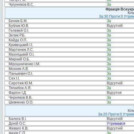
Чугунніков В.С.
За
Фракція Всеукр
Кіл
За:30 Проти:0 Утрим
Бенюк Б.М.
За
Бублик Ю.В.
Відсутній
Гелевей О.І.
За
Зелик Р.Б.
За
Кайда О.П.
За
Кривецький І.І.
За
Мартинюк Л.С.
За
Махніцький О.І.
За
Мирний О.Б.
За
Мірошниченко І.М.
За
Мохник А.В.
За
Панькевич О.І.
За
Сех І.І.
За
Сиротюк Ю.М.
Відсутній
Тягнибок А.Я.
За
Фаріон І.Д.
Відсутня
Черняков В.В.
За
Шевченко О.О.
За
Кіл
За:20 Проти:0 Утрима
Балога В.І.
Відсутній
Доній О.С.
Утримався
Жеваго К.В.
Відсутній
Івахів С.П.
За