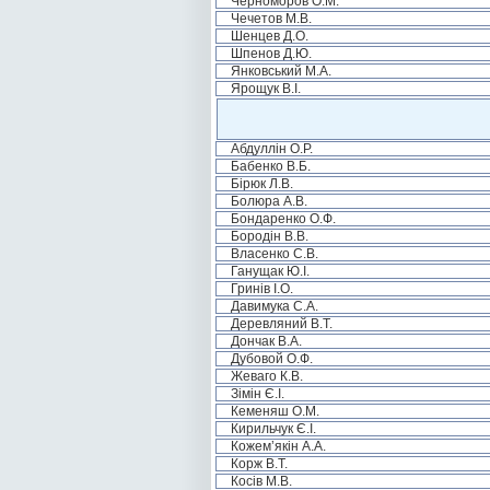
Черноморов О.М.
Чечетов М.В.
Шенцев Д.О.
Шпенов Д.Ю.
Янковський М.А.
Ярощук В.І.
Абдуллін О.Р.
Бабенко В.Б.
Бірюк Л.В.
Болюра А.В.
Бондаренко О.Ф.
Бородін В.В.
Власенко С.В.
Ганущак Ю.І.
Гринів І.О.
Давимука С.А.
Деревляний В.Т.
Дончак В.А.
Дубовой О.Ф.
Жеваго К.В.
Зімін Є.І.
Кеменяш О.М.
Кирильчук Є.І.
Кожем’якін А.А.
Корж В.Т.
Косів М.В.