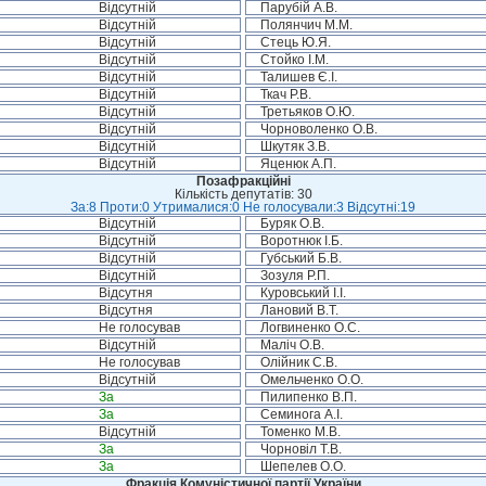
Відсутній
Парубій А.В.
Відсутній
Полянчич М.М.
Відсутній
Стець Ю.Я.
Відсутній
Стойко І.М.
Відсутній
Талишев Є.І.
Відсутній
Ткач Р.В.
Відсутній
Третьяков О.Ю.
Відсутній
Чорноволенко О.В.
Відсутній
Шкутяк З.В.
Відсутній
Яценюк А.П.
Позафракційні
Кількість депутатів: 30
За:8 Проти:0 Утрималися:0 Не голосували:3 Відсутні:19
Відсутній
Буряк О.В.
Відсутній
Воротнюк І.Б.
Відсутній
Губський Б.В.
Відсутній
Зозуля Р.П.
Відсутня
Куровський І.І.
Відсутня
Лановий В.Т.
Не голосував
Логвиненко О.С.
Відсутній
Маліч О.В.
Не голосував
Олійник С.В.
Відсутній
Омельченко О.О.
За
Пилипенко В.П.
За
Семинога А.І.
Відсутній
Томенко М.В.
За
Чорновіл Т.В.
За
Шепелев О.О.
Фракція Комуністичної партії України