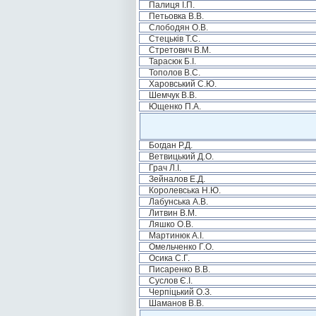
Палиця І.П.
Петьовка В.В.
Слободян О.В.
Стецьків Т.С.
Стретович В.М.
Тарасюк Б.І.
Тополов В.С.
Харовський С.Ю.
Шемчук В.В.
Ющенко П.А.
Богдан Р.Д.
Ветвицький Д.О.
Грач Л.І.
Зейналов Е.Д.
Королевська Н.Ю.
Лабунська А.В.
Литвин В.М.
Ляшко О.В.
Мартинюк А.І.
Омельченко Г.О.
Осика С.Г.
Писаренко В.В.
Суслов Є.І.
Черпіцький О.З.
Шаманов В.В.