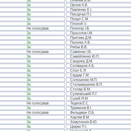
За
Олійник В.М.
За
Орлов А.В.
За
Павленко Е.І.
За
Писарчук П.І.
За
Піскун С.М.
За
Плохой І.І.
Не голосував
Попеску І.В.
За
Прасолов І.М.
За
Притика Д.М.
За
Пшонка А.В.
За
Рибак В.В.
Не голосував
Савченко І.В.
За
Самойленко Ю.П.
За
Сандлер Д.М.
За
Селіваров А.Б.
За
Сігал Є.Я.
За
Скудар Г.М.
За
Солошенко М.П.
За
Стельмашенко В.П.
За
Столар В.М.
За
Сулковський П.Г.
За
Сухий Я.М.
Не голосував
Тедеєв Е.С.
За
Турманов В.І.
Не голосував
Фельдман О.Б.
За
Харлім В.М.
За
Хомутиннік В.Ю.
За
Цюрко П.І.