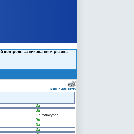
ий контроль за виконанням рішень
Версія для друку
За
За
Не голосував
За
За
За