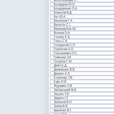
Богословська І.Г.
Болдирєв Ю.О.
Бондаренко О.А.
Борисов В.Д.
Бут Ю.А.
Васильєв Г.А.
Васютін С.І.
Вернидубов І.В.
Волков О.А.
Гєллєр Є.Б.
Глусь С.К.
Головатий С.П.
Горбатюк А.О.
Горошкевич О.С.
Гуменюк І.М.
Гусаров С.М.
Дейч Б.Д.
Демчишен В.В.
Деркач А.Л.
Єгоренко Т.В.
Єдін О.Й.
Журавко О.В.
Забарський В.В.
Засуха Т.В.
Зварич І.Т.
Зубанов В.О.
Зубик В.В.
Іваненко В.Г.