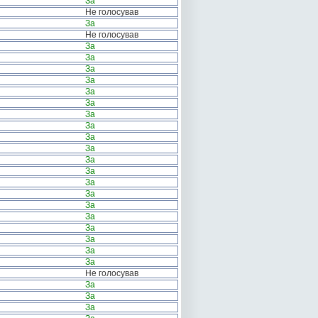
За
Не голосував
За
Не голосував
За
За
За
За
За
За
За
За
За
За
За
За
За
За
За
За
За
За
За
За
Не голосував
За
За
За