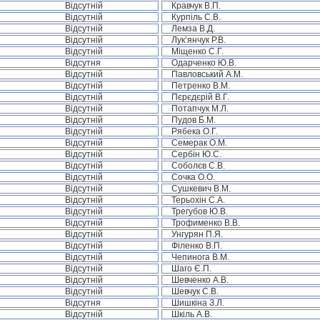
Відсутній
Кравчук В.П.
Відсутній
Курпіль С.В.
Відсутній
Лемза В.Д.
Відсутній
Лук’янчук Р.В.
Відсутній
Міщенко С.Г.
Відсутня
Одарченко Ю.В.
Відсутній
Павловський А.М.
Відсутній
Петренко В.М.
Відсутній
Пєрєдєрій В.Г.
Відсутній
Потапчук М.Л.
Відсутній
Пудов Б.М.
Відсутній
Рябека О.Г.
Відсутній
Семерак О.М.
Відсутній
Сербін Ю.С.
Відсутній
Соболєв С.В.
Відсутній
Сочка О.О.
Відсутній
Сушкевич В.М.
Відсутній
Терьохін С.А.
Відсутній
Трегубов Ю.В.
Відсутній
Трофименко В.В.
Відсутній
Унгурян П.Я.
Відсутній
Філенко В.П.
Відсутній
Чепинога В.М.
Відсутній
Шаго Є.П.
Відсутній
Шевченко А.В.
Відсутній
Шевчук С.В.
Відсутня
Шишкіна З.Л.
Відсутній
Шкіль А.В.