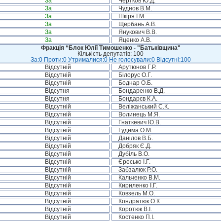
За
Чертков Ю.Д.
За
Чуднов В.М.
За
Шкіря І.М.
За
Щербань А.В.
За
Янукович В.В.
За
Яценко А.В.
Фракція “Блок Юлії Тимошенко - "Батьківщина"
Кількість депутатів: 100
За:0 Проти:0 Утрималися:0 Не голосували:0 Відсутні:100
Відсутній
Арутюнов Г.Р.
Відсутній
Білорус О.Г.
Відсутній
Боднар О.Б.
Відсутня
Бондаренко В.Д.
Відсутня
Бондарєв К.А.
Відсутній
Веліжанський С.К.
Відсутній
Волинець М.Я.
Відсутній
Гнаткевич Ю.В.
Відсутній
Гудима О.М.
Відсутній
Данілов В.Б.
Відсутній
Добряк Є.Д.
Відсутній
Дубіль В.О.
Відсутній
Єресько І.Г.
Відсутній
Забзалюк Р.О.
Відсутній
Кальченко В.М.
Відсутній
Кириленко І.Г.
Відсутній
Ковзель М.О.
Відсутній
Кондратюк О.К.
Відсутній
Коротюк В.І.
Відсутній
Костенко П.І.