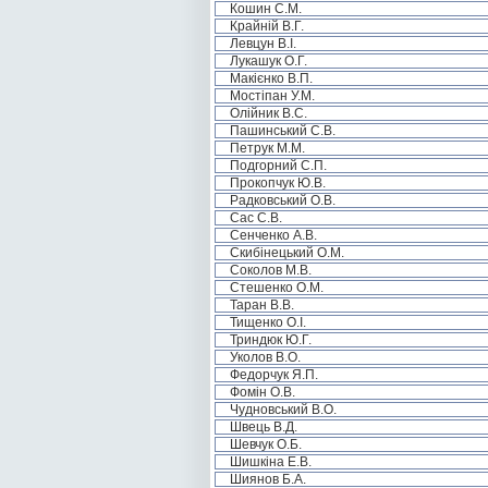
Кошин С.М.
Крайній В.Г.
Левцун В.І.
Лукашук О.Г.
Макієнко В.П.
Мостіпан У.М.
Олійник В.С.
Пашинський С.В.
Петрук М.М.
Подгорний С.П.
Прокопчук Ю.В.
Радковський О.В.
Сас С.В.
Сенченко А.В.
Скибінецький О.М.
Соколов М.В.
Стешенко О.М.
Таран В.В.
Тищенко О.І.
Триндюк Ю.Г.
Уколов В.О.
Федорчук Я.П.
Фомін О.В.
Чудновський В.О.
Швець В.Д.
Шевчук О.Б.
Шишкіна Е.В.
Шиянов Б.А.