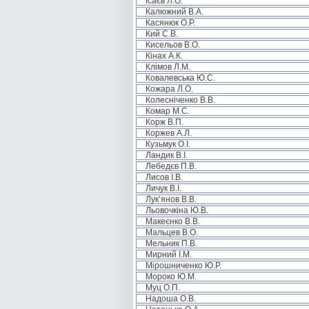
Ісаєв Л.О.
Калюжний В.А.
Касянюк О.Р.
Кий С.В.
Кисельов В.О.
Кінах А.К.
Клімов Л.М.
Ковалевська Ю.С.
Кожара Л.О.
Колесніченко В.В.
Комар М.С.
Корж В.П.
Коржев А.Л.
Кузьмук О.І.
Ландик В.І.
Лебедєв П.В.
Лисов І.В.
Личук В.І.
Лук’янов В.В.
Льовочкіна Ю.В.
Макеєнко В.В.
Мальцев В.О.
Мельник П.В.
Мирний І.М.
Мірошниченко Ю.Р.
Мороко Ю.М.
Муц О.П.
Надоша О.В.