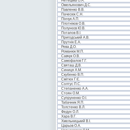
Нетецька О.А.
Омельянович Д.С.
Павленко В.В.
Пачесюк С.Н.
Пінчук А.П.
Плотніков О.В.
Полунєєв Ю.В.
Потапов В.І.
Пригодський А.В.
Прутнік Е.А.
Рева Д.О.
Романюк М.П.
Савчук О.В.
Самофалов Г.Г.
Святаш Д.В.
Синиця А.М.
Скубенко В.П.
Смітюх Г.Є.
Солтус П.С.
Степаненко А.А.
Стоян О.М.
Супруненко О.І.
Табачник Я.П.
Толстенко В.Л.
Федун О.Л.
Хара В.Г.
Хмельницький В.І.
Царьов О.А.