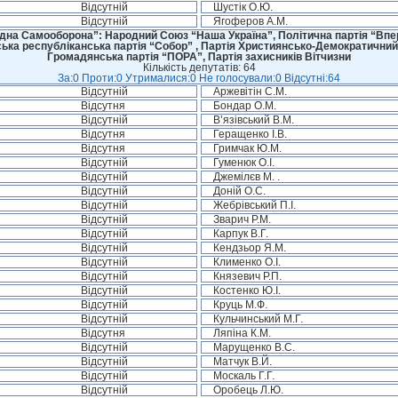
Відсутній
Шустік О.Ю.
Відсутній
Ягоферов А.М.
дна Самооборона”: Народний Союз “Наша Україна”, Політична партія “Впере
ська республіканська партія “Собор” , Партія Християнсько-Демократичний
Громадянська партія “ПОРА”, Партія захисників Вітчизни
Кількість депутатів: 64
За:0 Проти:0 Утрималися:0 Не голосували:0 Відсутні:64
Відсутній
Аржевітін С.М.
Відсутня
Бондар О.М.
Відсутній
В’язівський В.М.
Відсутня
Геращенко І.В.
Відсутня
Гримчак Ю.М.
Відсутній
Гуменюк О.І.
Відсутній
Джемілєв М. .
Відсутній
Доній О.С.
Відсутній
Жебрівський П.І.
Відсутній
Зварич Р.М.
Відсутній
Карпук В.Г.
Відсутній
Кендзьор Я.М.
Відсутній
Клименко О.І.
Відсутній
Князевич Р.П.
Відсутній
Костенко Ю.І.
Відсутній
Круць М.Ф.
Відсутній
Кульчинський М.Г.
Відсутня
Ляпіна К.М.
Відсутній
Марущенко В.С.
Відсутній
Матчук В.Й.
Відсутній
Москаль Г.Г.
Відсутній
Оробець Л.Ю.