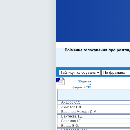
Поіменне голосування про розгля
Зберегти
в
форматі RTF
Андрос С.О.
Ахметов Р.Л.
Баранов-Мохорт С.М.
Бахтеєва Т.Д.
Бережна І.Г.
Білаш Б.Ф.