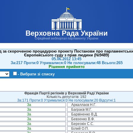
Верховна Рада України
Офіційний вебпортал парламенту України
д за скороченою процедурою проекту Постанови про парламентськ
Європейського суду з прав людини (№9489)
05.06.2012 13:45
За:217 Проти:0 Утрималися:0 Не голосували:48 Всього:265
Рішення прийнято
- Вибрати зі списку
Фракція Партії регіонів у Верховній Раді України
Кількість депутатів: 192
За:171 Проти:0 Утрималися:0 Не голосували:20 Відсутні:1
За
Аркаллаєв Н.Г.
За
Баграєв М.Г.
За
Барвіненко В.Д.
За
Бевзенко В.Ф.
За
Березкін С.С.
За
Білий О.П.