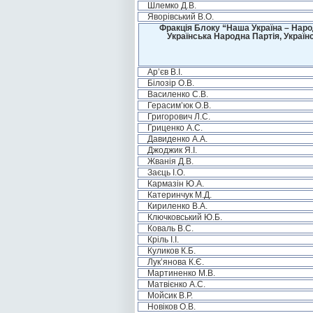
Шлемко Д.В.
Яворівський В.О.
Фракція Блоку “Наша Україна – Наро
Українська Народна Партія, Україн
Ар’єв В.І.
Білозір О.В.
Василенко С.В.
Герасим’юк О.В.
Григорович Л.С.
Гриценко А.С.
Давиденко А.А.
Джоджик Я.І.
Жванія Д.В.
Заєць І.О.
Кармазін Ю.А.
Катеринчук М.Д.
Кириленко В.А.
Ключковський Ю.Б.
Коваль В.С.
Кріль І.І.
Куликов К.Б.
Лук’янова К.Є.
Мартиненко М.В.
Матвієнко А.С.
Мойсик В.Р.
Новіков О.В.