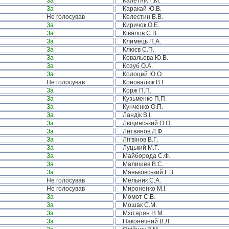
За
Калетнік Г.М.
За
Каракай Ю.В.
Не голосував
Келестин В.В.
За
Киричок О.Е.
За
Ківалов С.В.
За
Климець П.А.
За
Клюєв С.П.
За
Ковальова Ю.В.
За
Козуб О.А.
За
Колоцей Ю.О.
Не голосував
Коновалюк В.І.
За
Корж П.П.
За
Кузьменко П.П.
За
Кунченко О.П.
За
Ландік В.І.
За
Лєщинський О.О.
За
Литвинов Л.Ф.
За
Літвінов В.Г.
За
Луцький М.Г.
За
Майборода С.Ф.
За
Малишев В.С.
За
Маньковський Г.В.
Не голосував
Мельник С.А.
Не голосував
Мироненко М.І.
За
Момот С.В.
За
Мошак С.М.
За
Мхітарян Н.М.
За
Наконечний В.Л.