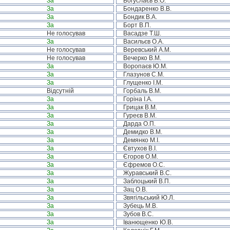
За
Богуслаєв В.О.
За
Бондаренко В.В.
За
Бондик В.А.
За
Борт В.П.
Не голосував
Васадзе Т.Ш.
За
Васильєв О.А.
Не голосував
Веревський А.М.
Не голосував
Вечерко В.М.
За
Воропаєв Ю.М.
За
Глазунов С.М.
За
Глущенко І.М.
Відсутній
Горбаль В.М.
За
Горіна І.А.
За
Грицак В.М.
За
Гуреєв В.М.
За
Дарда О.П.
За
Демидко В.М.
За
Демянко М.І.
За
Євтухов В.І.
За
Єгоров О.М.
За
Єфремов О.С.
За
Журавський В.С.
За
Заблоцький В.П.
За
Зац О.В.
За
Звягільський Ю.Л.
За
Зубець М.В.
За
Зубов В.С.
За
Іванющенко Ю.В.