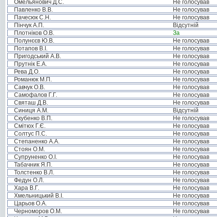
Омельянович Д.С.
Не голосував
Павленко В.В.
Не голосував
Пачесюк С.Н.
Не голосував
Пінчук А.П.
Відсутній
Плотніков О.В.
За
Полунєєв Ю.В.
Не голосував
Потапов В.І.
Не голосував
Пригодський А.В.
Не голосував
Прутнік Е.А.
Не голосував
Рева Д.О.
Не голосував
Романюк М.П.
Не голосував
Савчук О.В.
Не голосував
Самофалов Г.Г.
Не голосував
Святаш Д.В.
Не голосував
Синиця А.М.
Відсутній
Скубенко В.П.
Не голосував
Смітюх Г.Є.
Не голосував
Солтус П.С.
Не голосував
Степаненко А.А.
Не голосував
Стоян О.М.
Не голосував
Супруненко О.І.
Не голосував
Табачник Я.П.
Не голосував
Толстенко В.Л.
Не голосував
Федун О.Л.
Не голосував
Хара В.Г.
Не голосував
Хмельницький В.І.
Не голосував
Царьов О.А.
Не голосував
Черноморов О.М.
Не голосував