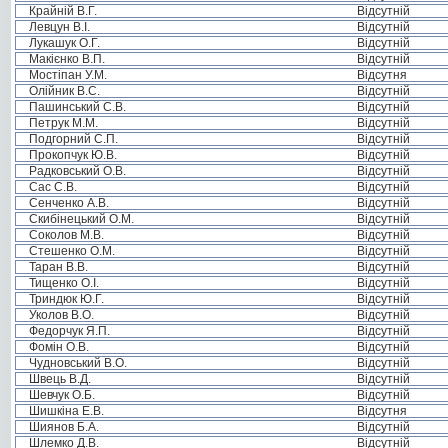
Крайній В.Г.
Відсутній
Левцун В.І.
Відсутній
Лукашук О.Г.
Відсутній
Макієнко В.П.
Відсутній
Мостіпан У.М.
Відсутня
Олійник В.С.
Відсутній
Пашинський С.В.
Відсутній
Петрук М.М.
Відсутній
Подгорний С.П.
Відсутній
Прокопчук Ю.В.
Відсутній
Радковський О.В.
Відсутній
Сас С.В.
Відсутній
Сенченко А.В.
Відсутній
Скибінецький О.М.
Відсутній
Соколов М.В.
Відсутній
Стешенко О.М.
Відсутній
Таран В.В.
Відсутній
Тищенко О.І.
Відсутній
Триндюк Ю.Г.
Відсутній
Уколов В.О.
Відсутній
Федорчук Я.П.
Відсутній
Фомін О.В.
Відсутній
Чудновський В.О.
Відсутній
Швець В.Д.
Відсутній
Шевчук О.Б.
Відсутній
Шишкіна Е.В.
Відсутня
Шиянов Б.А.
Відсутній
Шлемко Д.В.
Відсутній