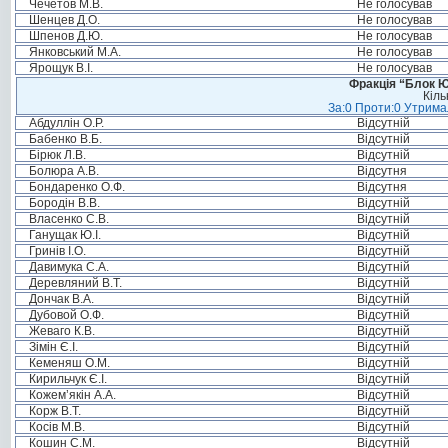
Чечетов М.В.
Не голосував
Шенцев Д.О.
Не голосував
Шпенов Д.Ю.
Не голосував
Янковський М.А.
Не голосував
Ярощук В.І.
Не голосував
Фракція “Блок Ю
Кіль
За:0 Проти:0 Утримал
Абдуллін О.Р.
Відсутній
Бабенко В.Б.
Відсутній
Бірюк Л.В.
Відсутній
Болюра А.В.
Відсутня
Бондаренко О.Ф.
Відсутня
Бородін В.В.
Відсутній
Власенко С.В.
Відсутній
Ганущак Ю.І.
Відсутній
Гринів І.О.
Відсутній
Давимука С.А.
Відсутній
Деревляний В.Т.
Відсутній
Дончак В.А.
Відсутній
Дубовой О.Ф.
Відсутній
Жеваго К.В.
Відсутній
Зімін Є.І.
Відсутній
Кеменяш О.М.
Відсутній
Кирильчук Є.І.
Відсутній
Кожем’якін А.А.
Відсутній
Корж В.Т.
Відсутній
Косів М.В.
Відсутній
Кошин С.М.
Відсутній