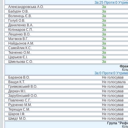
За:25 Проти:0 Утрим
Александровська А.О.
За
Бабурін О.В.
За
Волинець Є.В.
За
Голуб О.В.
За
Даниленко В.А.
За
Кілінкаров С.П.
За
Лещенко В.О.
За
Матвєєв В.Г.
За
Найдьонов А.М.
За
Самойлик К.С.
За
Ткаченко О.М.
За
Царьков Є.І.
За
Шмельова С.О.
За
Фрак
Кіл
За:0 Проти:0 Утрима
Баранов В.О.
Не голосував
Ващук К.Т.
Не голосувала
Гривковський В.О.
Не голосував
Деркач М.І.
Не голосував
Зарубінський О.О.
Не голосував
Павленко С.Г.
Не голосував
Рудченко М.М.
Не голосував
Терещук С.М.
Не голосував
Шаров І.Ф.
Не голосував
Шмідт М.О.
Не голосував
Група "Реф
Кіл