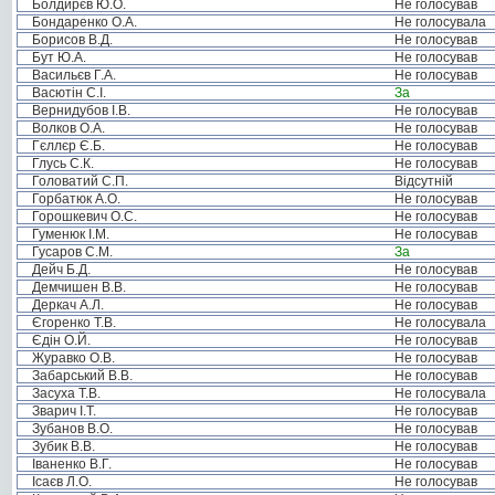
Болдирєв Ю.О.
Не голосував
Бондаренко О.А.
Не голосувала
Борисов В.Д.
Не голосував
Бут Ю.А.
Не голосував
Васильєв Г.А.
Не голосував
Васютін С.І.
За
Вернидубов І.В.
Не голосував
Волков О.А.
Не голосував
Гєллєр Є.Б.
Не голосував
Глусь С.К.
Не голосував
Головатий С.П.
Відсутній
Горбатюк А.О.
Не голосував
Горошкевич О.С.
Не голосував
Гуменюк І.М.
Не голосував
Гусаров С.М.
За
Дейч Б.Д.
Не голосував
Демчишен В.В.
Не голосував
Деркач А.Л.
Не голосував
Єгоренко Т.В.
Не голосувала
Єдін О.Й.
Не голосував
Журавко О.В.
Не голосував
Забарський В.В.
Не голосував
Засуха Т.В.
Не голосувала
Зварич І.Т.
Не голосував
Зубанов В.О.
Не голосував
Зубик В.В.
Не голосував
Іваненко В.Г.
Не голосував
Ісаєв Л.О.
Не голосував