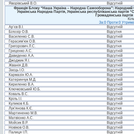
Яворівський В.О.
Відсутній
Фракція Блоку “Наша Україна – Народна Самооборона”: Народний Со
Українська Народна Партія, Українська республіканська партія “
Громадянська партія 
Кіл
За:0 Проти:0 Утрима
Ар’єв В.І.
Відсутній
Білозір О.В.
Відсутня
Василенко С.В.
Відсутній
Герасим’юк О.В.
Відсутня
Григорович Л.С.
Відсутня
Гриценко А.С.
Відсутній
Давиденко А.А.
Відсутній
Джоджик Я.І.
Відсутній
Жванія Д.В.
Відсутній
Заєць І.О.
Відсутній
Кармазін Ю.А.
Відсутній
Катеринчук М.Д.
Відсутній
Кириленко В.А.
Відсутній
Ключковський Ю.Б.
Відсутній
Коваль В.С.
Відсутній
Кріль І.І.
Відсутній
Куликов К.Б.
Відсутній
Лук’янова К.Є.
Відсутня
Мартиненко М.В.
Відсутній
Матвієнко А.С.
Відсутній
Мойсик В.Р.
Відсутній
Новіков О.В.
Відсутній
Палиця І.П.
Відсутній