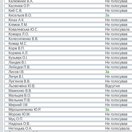
Калюжний В.А.
Не голосував
Касянюк О.Р.
Не голосував
Кий С.В.
Не голосував
Кисельов В.О.
За
Кінах А.К.
Не голосував
Клімов Л.М.
Не голосував
Ковалевська Ю.С.
Не голосувала
Кожара Л.О.
Не голосував
Колесніченко В.В.
Не голосував
Комар М.С.
Не голосував
Корж В.П.
Не голосував
Коржев А.Л.
Не голосував
Кузьмук О.І.
Не голосував
Ландик В.І.
Не голосував
Лебедєв П.В.
Не голосував
Лисов І.В.
За
Личук В.І.
Не голосував
Лук’янов В.В.
Не голосував
Льовочкіна Ю.В.
Відсутня
Макеєнко В.В.
Не голосував
Мальцев В.О.
Не голосував
Мельник П.В.
Не голосував
Мирний І.М.
Не голосував
Мірошниченко Ю.Р.
За
Мороко Ю.М.
Не голосував
Муц О.П.
Не голосував
Надоша О.В.
Не голосував
Нетецька О.А.
Не голосувала