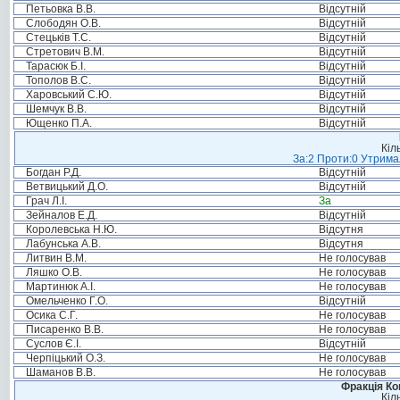
Петьовка В.В.
Відсутній
Слободян О.В.
Відсутній
Стецьків Т.С.
Відсутній
Стретович В.М.
Відсутній
Тарасюк Б.І.
Відсутній
Тополов В.С.
Відсутній
Харовський С.Ю.
Відсутній
Шемчук В.В.
Відсутній
Ющенко П.А.
Відсутній
Кіл
За:2 Проти:0 Утримал
Богдан Р.Д.
Відсутній
Ветвицький Д.О.
Відсутній
Грач Л.І.
За
Зейналов Е.Д.
Відсутній
Королевська Н.Ю.
Відсутня
Лабунська А.В.
Відсутня
Литвин В.М.
Не голосував
Ляшко О.В.
Не голосував
Мартинюк А.І.
Не голосував
Омельченко Г.О.
Відсутній
Осика С.Г.
Не голосував
Писаренко В.В.
Не голосував
Суслов Є.І.
Відсутній
Черпіцький О.З.
Не голосував
Шаманов В.В.
Не голосував
Фракція Ком
Кіл