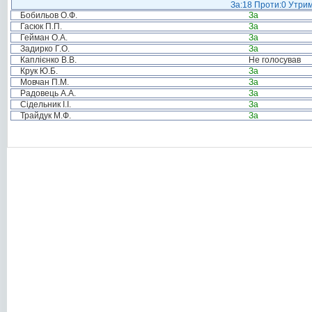
За:18 Проти:0 Утрим
Бобильов О.Ф.
За
Гасюк П.П.
За
Гейман О.А.
За
Задирко Г.О.
За
Каплієнко В.В.
Не голосував
Крук Ю.Б.
За
Мовчан П.М.
За
Радовець А.А.
За
Сідельник І.І.
За
Трайдук М.Ф.
За