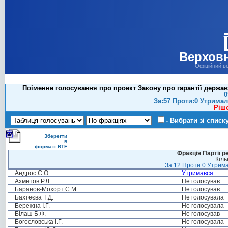
Верховн
Офіційний в
Поіменне голосування про проект Закону про гарантії держав
0
За:57 Проти:0 Утримал
Ріш
- Вибрати зі списк
Зберегти
в
форматі RTF
Фракція Партії р
Кіль
За:12 Проти:0 Утрима
Андрос С.О.
Утримався
Ахметов Р.Л.
Не голосував
Баранов-Мохорт С.М.
Не голосував
Бахтеєва Т.Д.
Не голосувала
Бережна І.Г.
Не голосувала
Білаш Б.Ф.
Не голосував
Богословська І.Г.
Не голосувала