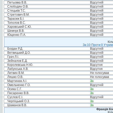
Петьовка В.В.
Відсутній
Слободян О.В.
Відсутній
Стецьків Т.С.
Відсутній
Стретович В.М.
Відсутній
Тарасюк Б.І.
Відсутній
Тополов В.С.
Відсутній
Харовський С.Ю.
Відсутній
Шемчук В.В.
Відсутній
Ющенко П.А.
Відсутній
Кіл
За:10 Проти:0 Утрима
Богдан Р.Д.
Відсутній
Ветвицький Д.О.
Відсутній
Грач Л.І.
Відсутній
Зейналов Е.Д.
Відсутній
Королевська Н.Ю.
Відсутня
Лабунська А.В.
Відсутня
Литвин В.М.
Не голосував
Ляшко О.В.
Не голосував
Мартинюк А.І.
За
Омельченко Г.О.
Відсутній
Осика С.Г.
За
Писаренко В.В.
За
Суслов Є.І.
Відсутній
Черпіцький О.З.
За
Шаманов В.В.
За
Фракція Ком
Кіл