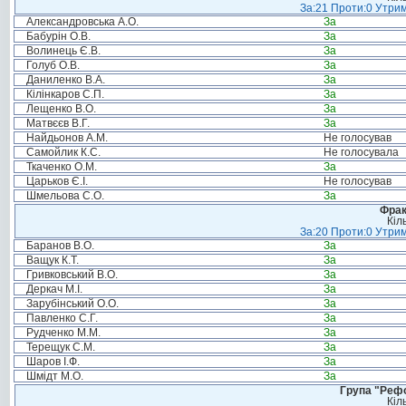
За:21 Проти:0 Утрим
Александровська А.О.
За
Бабурін О.В.
За
Волинець Є.В.
За
Голуб О.В.
За
Даниленко В.А.
За
Кілінкаров С.П.
За
Лещенко В.О.
За
Матвєєв В.Г.
За
Найдьонов А.М.
Не голосував
Самойлик К.С.
Не голосувала
Ткаченко О.М.
За
Царьков Є.І.
Не голосував
Шмельова С.О.
За
Фрак
Кіл
За:20 Проти:0 Утрим
Баранов В.О.
За
Ващук К.Т.
За
Гривковський В.О.
За
Деркач М.І.
За
Зарубінський О.О.
За
Павленко С.Г.
За
Рудченко М.М.
За
Терещук С.М.
За
Шаров І.Ф.
За
Шмідт М.О.
За
Група "Реф
Кіл