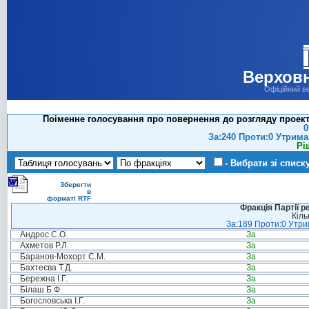
Верховн
Офіційний в
Поіменне голосування про повернення до розгляду проект
0
За:240 Проти:0 Утрима
Рі
- Вибрати зі списк
Зберегти
в
форматі RTF
Фракція Партії р
Кіль
За:189 Проти:0 Утрим
Андрос С.О.
За
Ахметов Р.Л.
За
Баранов-Мохорт С.М.
За
Бахтеєва Т.Д.
За
Бережна І.Г.
За
Білаш Б.Ф.
За
Богословська І.Г.
За