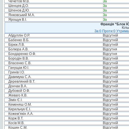
Чечетов М.В.
За
Шенцев Д.О.
За
Шпенов Д.Ю.
За
Янковський М.А.
За
Ярощук В.І.
За
Фракція “Блок Ю
Кіль
За:0 Проти:0 Утримал
Абдуллін О.Р.
Відсутній
Бабенко В.Б.
Відсутній
Бірюк Л.В.
Відсутній
Болюра А.В.
Відсутня
Бондаренко О.Ф.
Відсутня
Бородін В.В.
Відсутній
Власенко С.В.
Відсутній
Ганущак Ю.І.
Відсутній
Гринів І.О.
Відсутній
Давимука С.А.
Відсутній
Деревляний В.Т.
Відсутній
Дончак В.А.
Відсутній
Дубовой О.Ф.
Відсутній
Жеваго К.В.
Відсутній
Зімін Є.І.
Відсутній
Кеменяш О.М.
Відсутній
Кирильчук Є.І.
Відсутній
Кожем’якін А.А.
Відсутній
Корж В.Т.
Відсутній
Косів М.В.
Відсутній
Кошин С.М.
Відсутній