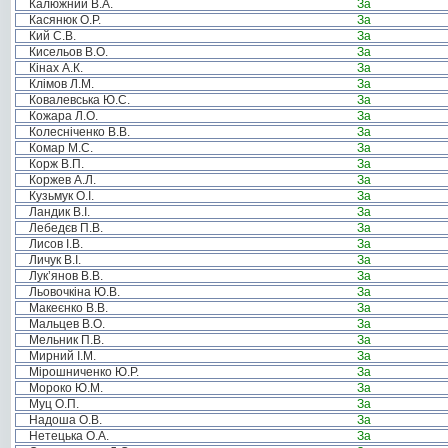
Калюжний В.А.
За
Касянюк О.Р.
За
Кий С.В.
За
Кисельов В.О.
За
Кінах А.К.
За
Клімов Л.М.
За
Ковалевська Ю.С.
За
Кожара Л.О.
За
Колесніченко В.В.
За
Комар М.С.
За
Корж В.П.
За
Коржев А.Л.
За
Кузьмук О.І.
За
Ландик В.І.
За
Лебедєв П.В.
За
Лисов І.В.
За
Личук В.І.
За
Лук’янов В.В.
За
Льовочкіна Ю.В.
За
Макеєнко В.В.
За
Мальцев В.О.
За
Мельник П.В.
За
Мирний І.М.
За
Мірошниченко Ю.Р.
За
Мороко Ю.М.
За
Муц О.П.
За
Надоша О.В.
За
Нетецька О.А.
За