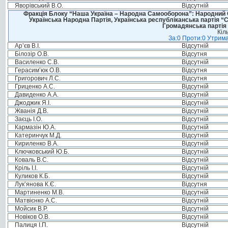
Яворівський В.О.
Відсутній
Фракція Блоку “Наша Україна – Народна Самооборона”: Народний Со
Українська Народна Партія, Українська республіканська партія “
Громадянська партія 
Кіл
За:0 Проти:0 Утрима
Ар’єв В.І.
Відсутній
Білозір О.В.
Відсутня
Василенко С.В.
Відсутній
Герасим’юк О.В.
Відсутня
Григорович Л.С.
Відсутня
Гриценко А.С.
Відсутній
Давиденко А.А.
Відсутній
Джоджик Я.І.
Відсутній
Жванія Д.В.
Відсутній
Заєць І.О.
Відсутній
Кармазін Ю.А.
Відсутній
Катеринчук М.Д.
Відсутній
Кириленко В.А.
Відсутній
Ключковський Ю.Б.
Відсутній
Коваль В.С.
Відсутній
Кріль І.І.
Відсутній
Куликов К.Б.
Відсутній
Лук’янова К.Є.
Відсутня
Мартиненко М.В.
Відсутній
Матвієнко А.С.
Відсутній
Мойсик В.Р.
Відсутній
Новіков О.В.
Відсутній
Палиця І.П.
Відсутній