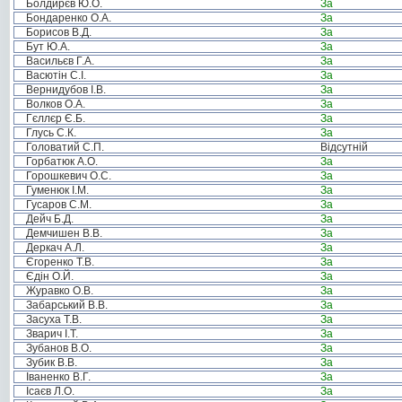
Болдирєв Ю.О.
За
Бондаренко О.А.
За
Борисов В.Д.
За
Бут Ю.А.
За
Васильєв Г.А.
За
Васютін С.І.
За
Вернидубов І.В.
За
Волков О.А.
За
Гєллєр Є.Б.
За
Глусь С.К.
За
Головатий С.П.
Відсутній
Горбатюк А.О.
За
Горошкевич О.С.
За
Гуменюк І.М.
За
Гусаров С.М.
За
Дейч Б.Д.
За
Демчишен В.В.
За
Деркач А.Л.
За
Єгоренко Т.В.
За
Єдін О.Й.
За
Журавко О.В.
За
Забарський В.В.
За
Засуха Т.В.
За
Зварич І.Т.
За
Зубанов В.О.
За
Зубик В.В.
За
Іваненко В.Г.
За
Ісаєв Л.О.
За