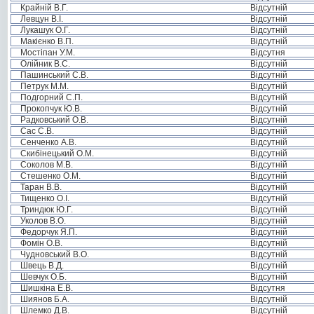
Крайній В.Г.
Відсутній
Левцун В.І.
Відсутній
Лукашук О.Г.
Відсутній
Макієнко В.П.
Відсутній
Мостіпан У.М.
Відсутня
Олійник В.С.
Відсутній
Пашинський С.В.
Відсутній
Петрук М.М.
Відсутній
Подгорний С.П.
Відсутній
Прокопчук Ю.В.
Відсутній
Радковський О.В.
Відсутній
Сас С.В.
Відсутній
Сенченко А.В.
Відсутній
Скибінецький О.М.
Відсутній
Соколов М.В.
Відсутній
Стешенко О.М.
Відсутній
Таран В.В.
Відсутній
Тищенко О.І.
Відсутній
Триндюк Ю.Г.
Відсутній
Уколов В.О.
Відсутній
Федорчук Я.П.
Відсутній
Фомін О.В.
Відсутній
Чудновський В.О.
Відсутній
Швець В.Д.
Відсутній
Шевчук О.Б.
Відсутній
Шишкіна Е.В.
Відсутня
Шиянов Б.А.
Відсутній
Шлемко Д.В.
Відсутній