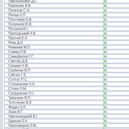
Омельянович Д.С.
За
Павленко В.В.
За
Пачесюк С.Н.
За
Пінчук А.П.
За
Плотніков О.В.
За
Полунєєв Ю.В.
За
Потапов В.І.
За
Пригодський А.В.
За
Прутнік Е.А.
За
Рева Д.О.
За
Романюк М.П.
За
Савчук О.В.
За
Самофалов Г.Г.
За
Святаш Д.В.
За
Синиця А.М.
За
Скубенко В.П.
За
Смітюх Г.Є.
За
Солтус П.С.
За
Степаненко А.А.
За
Стоян О.М.
За
Супруненко О.І.
За
Табачник Я.П.
За
Толстенко В.Л.
За
Федун О.Л.
За
Хара В.Г.
За
Хмельницький В.І.
За
Царьов О.А.
За
Черноморов О.М.
За