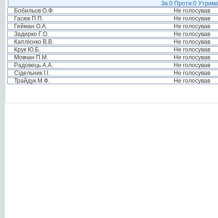
За:0 Проти:0 Утрима
Бобильов О.Ф.
Не голосував
Гасюк П.П.
Не голосував
Гейман О.А.
Не голосував
Задирко Г.О.
Не голосував
Каплієнко В.В.
Не голосував
Крук Ю.Б.
Не голосував
Мовчан П.М.
Не голосував
Радовець А.А.
Не голосував
Сідельник І.І.
Не голосував
Трайдук М.Ф.
Не голосував