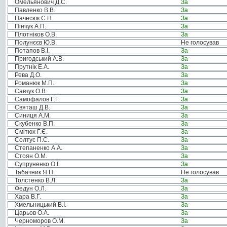
Омельянович Д.С.
За
Павленко В.В.
За
Пачесюк С.Н.
За
Пінчук А.П.
За
Плотніков О.В.
За
Полунєєв Ю.В.
Не голосував
Потапов В.І.
За
Пригодський А.В.
За
Прутнік Е.А.
За
Рева Д.О.
За
Романюк М.П.
За
Савчук О.В.
За
Самофалов Г.Г.
За
Святаш Д.В.
За
Синиця А.М.
За
Скубенко В.П.
За
Смітюх Г.Є.
За
Солтус П.С.
За
Степаненко А.А.
За
Стоян О.М.
За
Супруненко О.І.
За
Табачник Я.П.
Не голосував
Толстенко В.Л.
За
Федун О.Л.
За
Хара В.Г.
За
Хмельницький В.І.
За
Царьов О.А.
За
Черноморов О.М.
За