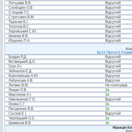
Петьовка В.В.
Відсутній
Слободян О.В.
Відсутній
Стецьків Т.С.
Відсутній
Стретович В.М.
Відсутній
Тарасюк Б.І.
Відсутній
Тополов В.С.
Відсутній
Харовський С.Ю.
Відсутній
Шемчук В.В.
Відсутній
Ющенко П.А.
Відсутній
Кіл
За:11 Проти:0 Утрима
Богдан Р.Д.
Відсутній
Ветвицький Д.О.
Відсутній
Грач Л.І.
Відсутній
Зейналов Е.Д.
Відсутній
Королевська Н.Ю.
Відсутня
Лабунська А.В.
Відсутня
Литвин В.М.
Не голосував
Ляшко О.В.
За
Мартинюк А.І.
За
Омельченко Г.О.
Відсутній
Осика С.Г.
За
Писаренко В.В.
За
Суслов Є.І.
Відсутній
Черпіцький О.З.
За
Шаманов В.В.
За
Фракція Ком
Кіл