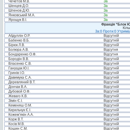
Чечетов М.В.
За
Шенцев Д.О.
За
Шпенов Д.Ю.
За
Янковський М.А.
За
Ярощук В.І.
За
Фракція “Блок Ю
Кіль
За:0 Проти:0 Утримал
Абдуллін О.Р.
Відсутній
Бабенко В.Б.
Відсутній
Бірюк Л.В.
Відсутній
Болюра А.В.
Відсутня
Бондаренко О.Ф.
Відсутня
Бородін В.В.
Відсутній
Власенко С.В.
Відсутній
Ганущак Ю.І.
Відсутній
Гринів І.О.
Відсутній
Давимука С.А.
Відсутній
Деревляний В.Т.
Відсутній
Дончак В.А.
Відсутній
Дубовой О.Ф.
Відсутній
Жеваго К.В.
Відсутній
Зімін Є.І.
Відсутній
Кеменяш О.М.
Відсутній
Кирильчук Є.І.
Відсутній
Кожем’якін А.А.
Відсутній
Корж В.Т.
Відсутній
Косів М.В.
Відсутній
Кошин С.М.
Відсутній