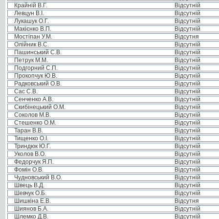
Крайній В.Г.
Відсутній
Левцун В.І.
Відсутній
Лукашук О.Г.
Відсутній
Макієнко В.П.
Відсутній
Мостіпан У.М.
Відсутня
Олійник В.С.
Відсутній
Пашинський С.В.
Відсутній
Петрук М.М.
Відсутній
Подгорний С.П.
Відсутній
Прокопчук Ю.В.
Відсутній
Радковський О.В.
Відсутній
Сас С.В.
Відсутній
Сенченко А.В.
Відсутній
Скибінецький О.М.
Відсутній
Соколов М.В.
Відсутній
Стешенко О.М.
Відсутній
Таран В.В.
Відсутній
Тищенко О.І.
Відсутній
Триндюк Ю.Г.
Відсутній
Уколов В.О.
Відсутній
Федорчук Я.П.
Відсутній
Фомін О.В.
Відсутній
Чудновський В.О.
Відсутній
Швець В.Д.
Відсутній
Шевчук О.Б.
Відсутній
Шишкіна Е.В.
Відсутня
Шиянов Б.А.
Відсутній
Шлемко Д.В.
Відсутній