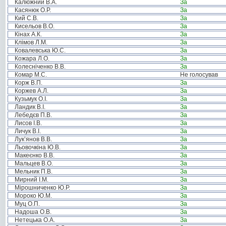
Калюжний В.А.
За
Касянюк О.Р.
За
Кий С.В.
За
Кисельов В.О.
За
Кінах А.К.
За
Клімов Л.М.
За
Ковалевська Ю.С.
За
Кожара Л.О.
За
Колесніченко В.В.
За
Комар М.С.
Не голосував
Корж В.П.
За
Коржев А.Л.
За
Кузьмук О.І.
За
Ландик В.І.
За
Лебедєв П.В.
За
Лисов І.В.
За
Личук В.І.
За
Лук’янов В.В.
За
Льовочкіна Ю.В.
За
Макеєнко В.В.
За
Мальцев В.О.
За
Мельник П.В.
За
Мирний І.М.
За
Мірошниченко Ю.Р.
За
Мороко Ю.М.
За
Муц О.П.
За
Надоша О.В.
За
Нетецька О.А.
За