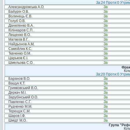
За:24 Проти:0 Утрим
Александровська А.О.
За
Бабурін О.В.
За
Волинець Є.В.
За
Голуб О.В.
За
Даниленко В.А.
За
Кілінкаров С.П.
За
Лещенко В.О.
За
Матвєєв В.Г.
За
Найдьонов А.М.
За
Самойлик К.С.
За
Ткаченко О.М.
За
Царьков Є.І.
За
Шмельова С.О.
За
Фрак
Кіл
За:20 Проти:0 Утрим
Баранов В.О.
За
Ващук К.Т.
За
Гривковський В.О.
За
Деркач М.І.
За
Зарубінський О.О.
За
Павленко С.Г.
За
Рудченко М.М.
За
Терещук С.М.
За
Шаров І.Ф.
За
Шмідт М.О.
За
Група "Реф
Кіл