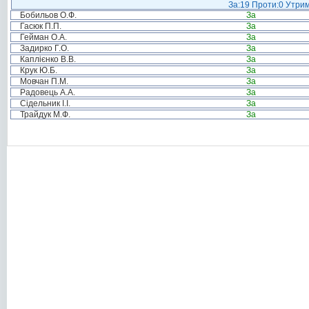
За:19 Проти:0 Утрим
Бобильов О.Ф.
За
Гасюк П.П.
За
Гейман О.А.
За
Задирко Г.О.
За
Каплієнко В.В.
За
Крук Ю.Б.
За
Мовчан П.М.
За
Радовець А.А.
За
Сідельник І.І.
За
Трайдук М.Ф.
За