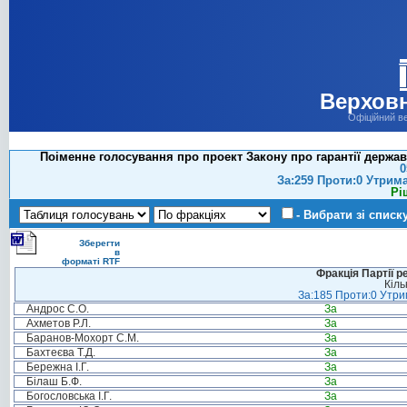
Верховн
Офіційний в
Поіменне голосування про проект Закону про гарантії держав
0
За:259 Проти:0 Утрим
Рі
- Вибрати зі списк
Зберегти
в
форматі RTF
Фракція Партії р
Кіль
За:185 Проти:0 Утрим
Андрос С.О.
За
Ахметов Р.Л.
За
Баранов-Мохорт С.М.
За
Бахтеєва Т.Д.
За
Бережна І.Г.
За
Білаш Б.Ф.
За
Богословська І.Г.
За