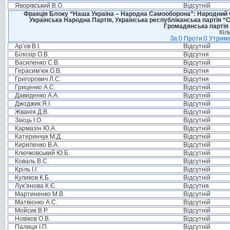
Яворівський В.О.
Відсутній
Фракція Блоку “Наша Україна – Народна Самооборона”: Народний Со
Українська Народна Партія, Українська республіканська партія “
Громадянська партія 
Кіл
За:0 Проти:0 Утрима
Ар’єв В.І.
Відсутній
Білозір О.В.
Відсутня
Василенко С.В.
Відсутній
Герасим’юк О.В.
Відсутня
Григорович Л.С.
Відсутня
Гриценко А.С.
Відсутній
Давиденко А.А.
Відсутній
Джоджик Я.І.
Відсутній
Жванія Д.В.
Відсутній
Заєць І.О.
Відсутній
Кармазін Ю.А.
Відсутній
Катеринчук М.Д.
Відсутній
Кириленко В.А.
Відсутній
Ключковський Ю.Б.
Відсутній
Коваль В.С.
Відсутній
Кріль І.І.
Відсутній
Куликов К.Б.
Відсутній
Лук’янова К.Є.
Відсутня
Мартиненко М.В.
Відсутній
Матвієнко А.С.
Відсутній
Мойсик В.Р.
Відсутній
Новіков О.В.
Відсутній
Палиця І.П.
Відсутній