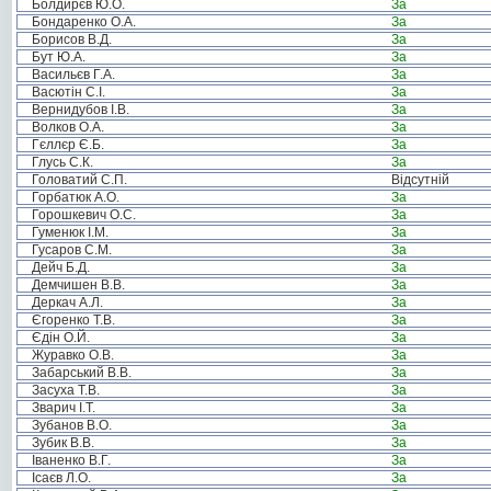
Болдирєв Ю.О.
За
Бондаренко О.А.
За
Борисов В.Д.
За
Бут Ю.А.
За
Васильєв Г.А.
За
Васютін С.І.
За
Вернидубов І.В.
За
Волков О.А.
За
Гєллєр Є.Б.
За
Глусь С.К.
За
Головатий С.П.
Відсутній
Горбатюк А.О.
За
Горошкевич О.С.
За
Гуменюк І.М.
За
Гусаров С.М.
За
Дейч Б.Д.
За
Демчишен В.В.
За
Деркач А.Л.
За
Єгоренко Т.В.
За
Єдін О.Й.
За
Журавко О.В.
За
Забарський В.В.
За
Засуха Т.В.
За
Зварич І.Т.
За
Зубанов В.О.
За
Зубик В.В.
За
Іваненко В.Г.
За
Ісаєв Л.О.
За