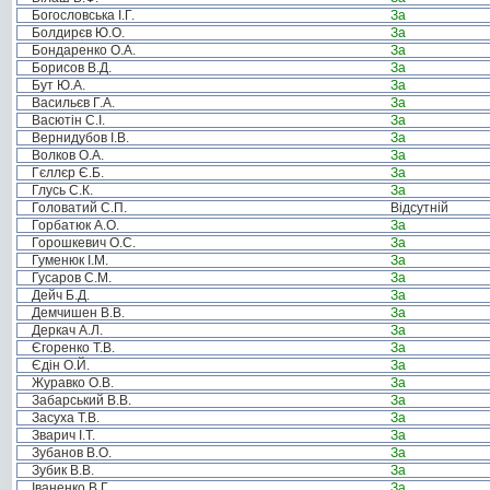
Богословська І.Г.
За
Болдирєв Ю.О.
За
Бондаренко О.А.
За
Борисов В.Д.
За
Бут Ю.А.
За
Васильєв Г.А.
За
Васютін С.І.
За
Вернидубов І.В.
За
Волков О.А.
За
Гєллєр Є.Б.
За
Глусь С.К.
За
Головатий С.П.
Відсутній
Горбатюк А.О.
За
Горошкевич О.С.
За
Гуменюк І.М.
За
Гусаров С.М.
За
Дейч Б.Д.
За
Демчишен В.В.
За
Деркач А.Л.
За
Єгоренко Т.В.
За
Єдін О.Й.
За
Журавко О.В.
За
Забарський В.В.
За
Засуха Т.В.
За
Зварич І.Т.
За
Зубанов В.О.
За
Зубик В.В.
За
Іваненко В.Г.
За