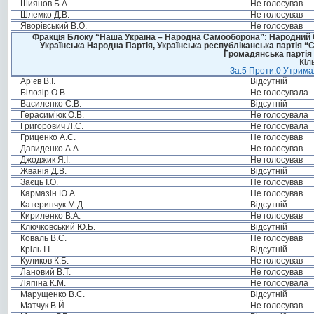
Шиянов Б.А.
Не голосував
Шлемко Д.В.
Не голосував
Яворівський В.О.
Не голосував
Фракція Блоку “Наша Україна – Народна Самооборона”: Народний Со
Українська Народна Партія, Українська республіканська партія “
Громадянська партія 
Кіл
За:5 Проти:0 Утримал
Ар’єв В.І.
Відсутній
Білозір О.В.
Не голосувала
Василенко С.В.
Відсутній
Герасим’юк О.В.
Не голосувала
Григорович Л.С.
Не голосувала
Гриценко А.С.
Не голосував
Давиденко А.А.
Не голосував
Джоджик Я.І.
Не голосував
Жванія Д.В.
Відсутній
Заєць І.О.
Не голосував
Кармазін Ю.А.
Не голосував
Катеринчук М.Д.
Відсутній
Кириленко В.А.
Не голосував
Ключковський Ю.Б.
Відсутній
Коваль В.С.
Не голосував
Кріль І.І.
Відсутній
Куликов К.Б.
Не голосував
Лановий В.Т.
Не голосував
Ляпіна К.М.
Не голосувала
Марущенко В.С.
Відсутній
Матчук В.Й.
Не голосував