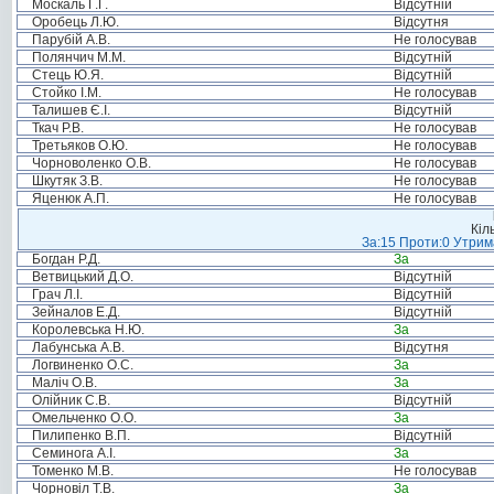
Москаль Г.Г.
Відсутній
Оробець Л.Ю.
Відсутня
Парубій А.В.
Не голосував
Полянчич М.М.
Відсутній
Стець Ю.Я.
Відсутній
Стойко І.М.
Не голосував
Талишев Є.І.
Відсутній
Ткач Р.В.
Не голосував
Третьяков О.Ю.
Не голосував
Чорноволенко О.В.
Не голосував
Шкутяк З.В.
Не голосував
Яценюк А.П.
Не голосував
Кіл
За:15 Проти:0 Утрима
Богдан Р.Д.
За
Ветвицький Д.О.
Відсутній
Грач Л.І.
Відсутній
Зейналов Е.Д.
Відсутній
Королевська Н.Ю.
За
Лабунська А.В.
Відсутня
Логвиненко О.С.
За
Маліч О.В.
За
Олійник С.В.
Відсутній
Омельченко О.О.
За
Пилипенко В.П.
Відсутній
Семинога А.І.
За
Томенко М.В.
Не голосував
Чорновіл Т.В.
За