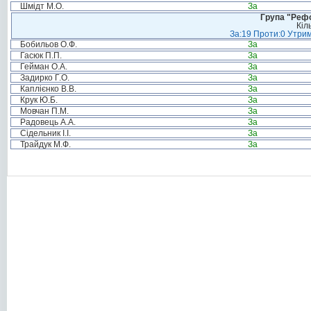
Шмідт М.О.
За
Група "Реф
Кіл
За:19 Проти:0 Утрим
Бобильов О.Ф.
За
Гасюк П.П.
За
Гейман О.А.
За
Задирко Г.О.
За
Каплієнко В.В.
За
Крук Ю.Б.
За
Мовчан П.М.
За
Радовець А.А.
За
Сідельник І.І.
За
Трайдук М.Ф.
За