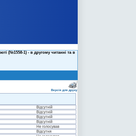
ті (№1558-1) - в другому читанні та в
Версія для друку
Відсутній
Відсутній
Відсутній
Відсутній
Не голосував
Відсутня