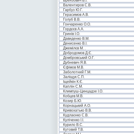
Брензович В.І.
Валентиров С.В.
Гарбуз Ю.Г.
Герасимов А.В.
Голуб В.В.
Гончаренко О.О.
Гордєєв А.А.
Гринів І.О.
Давиденко В.М.
Денисенко В.І.
Джемілєв М. .
Добродомов Д.Є.
Домбровський О.Г.
Дубневич Я.В.
Єфімов М.В.
Заболотний Г.М.
Заліщук С.П.
Іщейкін К.Є.
Каплін С.М.
Климпуш-Цинцадзе І.О.
Кобцев М.В.
Козир Б.Ю.
Корнацький А.О.
Кривохатько В.В.
Кудлаєнко С.В.
Куліченко І.І.
Курило В.С.
Кутовий Т.В.