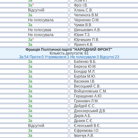
За
Усов К.Г.
За
*
Фріз І.В.
Відсутній
Хлань С.В.
За
Чепинога В.М.
Не голосувала
Черненко О.М.
За
Чумак В.В.
Не голосував
Шинькович А.В.
Не голосувала
Юрик Т.З.
За
*
Юрчишин П.В.
За
Яриніч К.В.
Фракція Політичної партії "НАРОДНИЙ ФРОНТ"
Кількість депутатів: 81
За:54 Проти:0 Утрималися:1 Не голосували:3 Відсутні:23
За
Бабенко В.Б.
За
Береза Ю.М.
За
Бондар М.Л.
За
Бурбак М.Ю.
За
Васюник І.В.
За
Висоцький С.В.
За
Войцеховська С.М.
За
Геращенко А.Ю.
За
Гриневич Л.М.
За
Дейдей Є.С.
За
Дзензерський Д.В.
За
Дирів А.Б.
За
Драюк С.Є.
Відсутній
Єленський В.Є.
За
Єфремова І.О.
За
Іванчук А.В.