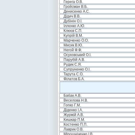
Герега О.В.
Гройсман В.Б.
Денисенко А.С.
Дідич В.В.
Дубінін О.І.
Іллєнко А.Ю.
Клюєв С.П.
Купрій В.М.
Марченко О.О.
Мисик В.Ю.
Негой Ф.Ф.
Осуховський О.І.
Парубій А.В.
Рудик С.Я.
Супруненко О.І.
Тарута С.О.
Філатов Б.А.
Бабак А.В.
Веселова Н.В.
Гопко Г.М.
Діденко І.А.
Журжій А.В.
Кишкар П.М.
Костенко П.П.
Лаврик О.В.
Мірошніченко І.В.