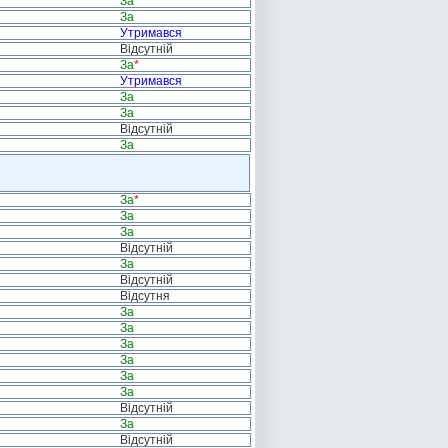
За
За
Утримався
Відсутній
За
*
Утримався
За
За
Відсутній
За
За
*
За
За
Відсутній
За
Відсутній
Відсутня
За
За
За
За
За
За
Відсутній
За
Відсутній