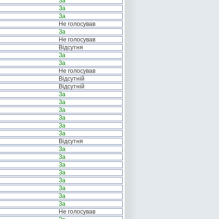
За
За
За
Не голосував
За
Не голосував
Відсутня
За
За
Не голосував
Відсутній
Відсутній
За
За
За
За
За
За
Відсутня
За
За
За
За
За
За
За
За
Не голосував