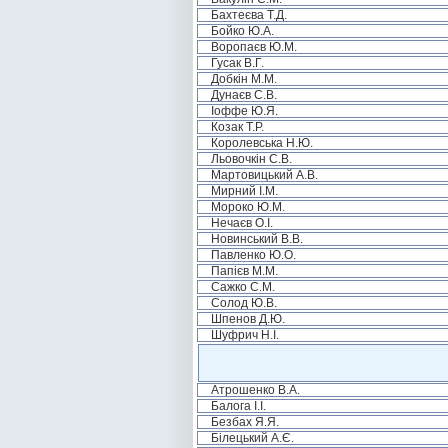
Бахтеєва Т.Д.
Бойко Ю.А.
Воропаєв Ю.М.
Гусак В.Г.
Добкін М.М.
Дунаєв С.В.
Іоффе Ю.Я.
Козак Т.Р.
Королевська Н.Ю.
Льовочкін С.В.
Мартовицький А.В.
Мирний І.М.
Мороко Ю.М.
Нечаєв О.І.
Новинський В.В.
Павленко Ю.О.
Папієв М.М.
Сажко С.М.
Солод Ю.В.
Шпенов Д.Ю.
Шуфрич Н.І.
Атрошенко В.А.
Балога І.І.
Безбах Я.Я.
Білецький А.Є.