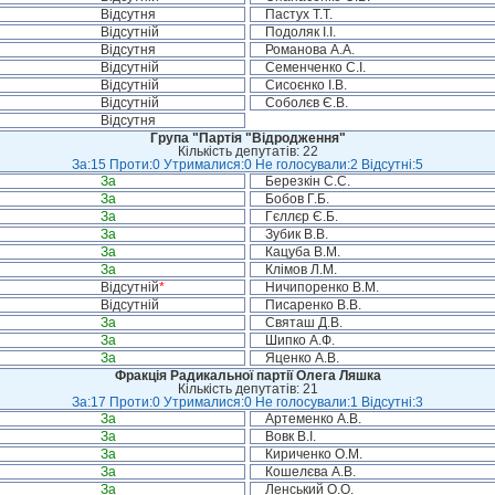
Відсутня
Пастух Т.Т.
Відсутній
Подоляк І.І.
Відсутня
Романова А.А.
Відсутній
Семенченко С.І.
Відсутній
Сисоєнко І.В.
Відсутній
Соболєв Є.В.
Відсутня
Група "Партія "Відродження"
Кількість депутатів: 22
За:15 Проти:0 Утрималися:0 Не голосували:2 Відсутні:5
За
Березкін С.С.
За
Бобов Г.Б.
За
Гєллєр Є.Б.
За
Зубик В.В.
За
Кацуба В.М.
За
Клімов Л.М.
Відсутній
*
Ничипоренко В.М.
Відсутній
Писаренко В.В.
За
Святаш Д.В.
За
Шипко А.Ф.
За
Яценко А.В.
Фракція Радикальної партії Олега Ляшка
Кількість депутатів: 21
За:17 Проти:0 Утрималися:0 Не голосували:1 Відсутні:3
За
Артеменко А.В.
За
Вовк В.І.
За
Кириченко О.М.
За
Кошелєва А.В.
За
Ленський О.О.