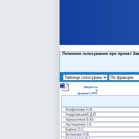
Поіменне голосування про проект Зако
Зберегти
в
форматі RTF
Агафонова Н.В.
Андрієвський Д.Й.
Арешонков В.Ю.
Артюшенко І.А.
Барна О.С.
Бєлькова О.В.