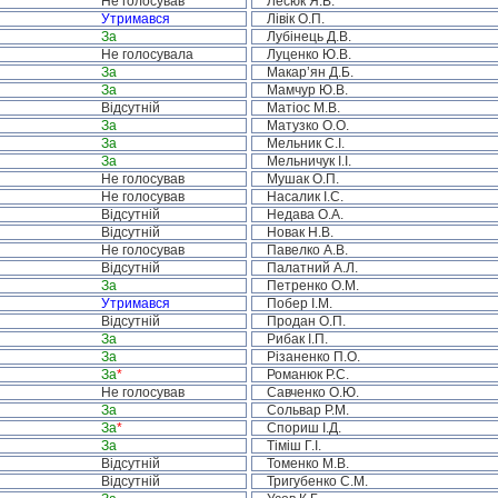
Не голосував
Лесюк Я.В.
Утримався
Лівік О.П.
За
Лубінець Д.В.
Не голосувала
Луценко Ю.В.
За
Макар’ян Д.Б.
За
Мамчур Ю.В.
Відсутній
Матіос М.В.
За
Матузко О.О.
За
Мельник С.І.
За
Мельничук І.І.
Не голосував
Мушак О.П.
Не голосував
Насалик І.С.
Відсутній
Недава О.А.
Відсутній
Новак Н.В.
Не голосував
Павелко А.В.
Відсутній
Палатний А.Л.
За
Петренко О.М.
Утримався
Побер І.М.
Відсутній
Продан О.П.
За
Рибак І.П.
За
Різаненко П.О.
За
*
Романюк Р.С.
Не голосував
Савченко О.Ю.
За
Сольвар Р.М.
За
*
Спориш І.Д.
За
Тіміш Г.І.
Відсутній
Томенко М.В.
Відсутній
Тригубенко С.М.