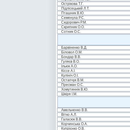
Острікова Т.Г.
Підлісецький Л.Т.
Пташник В.Ю.
Семенуха Р.С.
Сидорович Р.М.
Скрипник О.О.
Сотник О.С.
Барвіненко В.Д.
Біловол О.М.
Бондар В.В.
Гуляєв В.О.
Ільюк А.О.
Кіссе А.І.
Кулініч О.І.
Остапчук В.М.
Пресман О.С.
Хомутиннік В.Ю.
Шкіря І.М.
Амельченко В.В.
Вітко А.Л.
Галасюк В.В.
Корчинська О.А.
Купрієнко О.В.