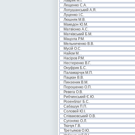
Лаврик М.І.
Лещенко С.А.
Лопушанський А.Я.
Луценко І.С.
Люшняк М.В.
Македон Ю.М.
Матвієнко А.С.
Матківський Б.М.
Мацола Р.М.
Мельниченко В.В.
Мусій О.С.
Найєм М. .
Насіров Р.М.
Нестеренко В.Г.
Онуфрик Б.С.
Паламарчук М.П.
Пацкан В.В.
Пинзеник В.М.
Порошенко О.П.
Ревега О.В.
Рибчинський Є.Ю.
Розенблат Б.С.
Сабашук П.П.
Соловей Ю.І.
Співаковський О.В.
Сугоняко О.Л.
Ткачук Г.В.
Третьяков О.Ю.