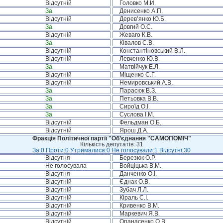
Відсутній
Головко М.Й.
За
Денисенко А.П.
Відсутній
Дерев’янко Ю.Б.
За
Довгий О.С.
Відсутній
Жеваго К.В.
За
Ківалов С.В.
Відсутній
Константіновський В.Л.
Відсутній
Левченко Ю.В.
За
Матвійчук Е.Л.
Відсутній
Міщенко С.Г.
Відсутній
Немировський А.В.
За
Парасюк В.З.
За
Петьовка В.В.
За
Сироїд О.І.
За
Суслова І.М.
Відсутній
Фельдман О.Б.
Відсутній
Ярош Д.А.
Фракція Політичної партії "Об’єднання "САМОПОМІЧ"
Кількість депутатів: 31
За:0 Проти:0 Утрималися:0 Не голосували:1 Відсутні:30
Відсутня
Березюк О.Р.
Не голосувала
Войціцька В.М.
Відсутня
Данченко О.І.
Відсутній
Єднак О.В.
Відсутній
Зубач Л.Л.
Відсутній
Кіраль С.І.
Відсутній
Кривенко В.М.
Відсутній
Маркевич Я.В.
Відсутній
Опанасенко О.В.