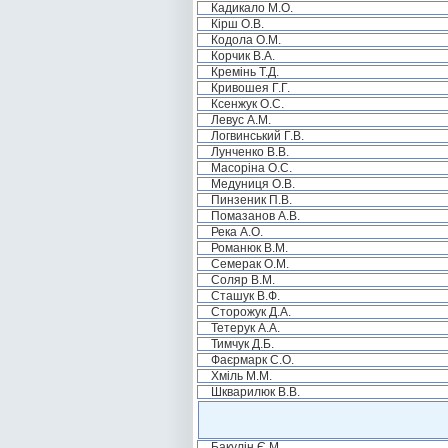
Кадикало М.О.
Кірш О.В.
Кодола О.М.
Корчик В.А.
Кремінь Т.Д.
Кривошея Г.Г.
Ксенжук О.С.
Левус А.М.
Логвинський Г.В.
Лунченко В.В.
Масоріна О.С.
Медуниця О.В.
Пинзеник П.В.
Помазанов А.В.
Река А.О.
Романюк В.М.
Семерак О.М.
Соляр В.М.
Сташук В.Ф.
Сторожук Д.А.
Тетерук А.А.
Тимчук Д.Б.
Фаєрмарк С.О.
Хміль М.М.
Шкварилюк В.В.
Бакулін Є.М.