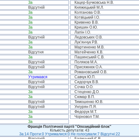
За
Кацер-Бучковська Н.В.
Відсутній
Княжицький М.Л.
За
Колганова О.В.
За
Котвіцький І.О.
За
Кривенко В.В.
За
Кришин О.Ю.
За
Лапін І.О.
Відсутній
Ледовських О.В.
За
Лук’янчук Р.В.
За
Мартиненко М.В.
Відсутня
Матейченко К.В.
За
Пашинський С.В.
Відсутній
Поляков М.А.
Відсутній
Присяжнюк О.А.
За
Романовський О.В.
Утримався
Савчук Ю.П.
Відсутній
Сидорчук В.В.
Відсутній
Сочка О.О.
За
Стеценко Д.О.
За
Сюмар В.П.
Відсутній
Тимошенко Ю.В.
Відсутній
Унгурян П.Я.
За
Федорук М.Т.
За
Чорновол Т.М.
За
Фракція Політичної партії "Опозиційний блок"
Кількість депутатів: 43
За:14 Проти:0 Утрималися:0 Не голосували:7 Відсутні:22
Відсутній
Балицький Є.В.