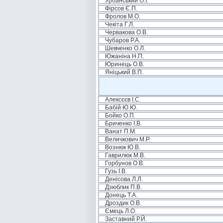
Урбанський О.І.
Фірсов Є.П.
Фролов М.О.
Чекіта Г.Л.
Червакова О.В.
Чубаров Р.А.
Шевченко О.Л.
Южаніна Н.П.
Юринець О.В.
Яніцький В.П.
Алексєєв І.С.
Бабій Ю.Ю.
Бойко О.П.
Бриченко І.В.
Ванат П.М.
Величкович М.Р.
Вознюк Ю.В.
Гаврилюк М.В.
Горбунов О.В.
Гузь І.В.
Денісова Л.Л.
Дзюблик П.В.
Донець Т.А.
Дроздик О.В.
Ємець Л.О.
Заставний Р.Й.