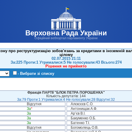
Верховна Рада України
Офіційний вебпортал парламенту України
ну про реструктуризацію зобов'язань за кредитами в іноземній валю
цілому
02.07.2015 21:11
За:225 Проти:1 Утрималися:5 Не голосували:43 Всього:274
Рішення не прийнято
- Вибрати зі списку
Фракція ПАРТІЇ "БЛОК ПЕТРА ПОРОШЕНКА"
Кількість депутатів: 144
За:79 Проти:1 Утрималися:4 Не голосували:28 Відсутні:32
Відсутня
Алєксєєв С.О.
За
*
Антонищак А.Ф.
За
Ар’єв В.І.
За
Бакуменко О.Б.
За
Батенко Т.І.
Відсутня
Богомолець О.В.