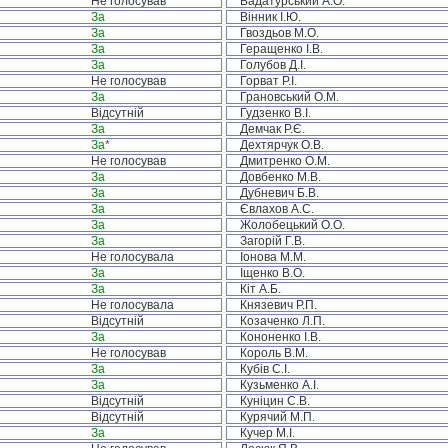
Не голосував
Вадатурський А.О.
За
Вінник І.Ю.
За
Гвоздьов М.О.
За
Геращенко І.В.
За
Голубов Д.І.
Не голосував
Горват Р.І.
За
Грановський О.М.
Відсутній
Гудзенко В.І.
За
Демчак Р.Є.
За
*
Дехтярчук О.В.
Не голосував
Дмитренко О.М.
За
Довбенко М.В.
За
Дубневич Б.В.
За
Євлахов А.С.
За
Жолобецький О.О.
За
Загорій Г.В.
Не голосувала
Іонова М.М.
За
Іщенко В.О.
За
Кіт А.Б.
Не голосувала
Князевич Р.П.
Відсутній
Козаченко Л.П.
За
Кононенко І.В.
Не голосував
Король В.М.
За
Кубів С.І.
За
Кузьменко А.І.
Відсутній
Куніцин С.В.
Відсутній
Курячий М.П.
За
Кучер М.І.