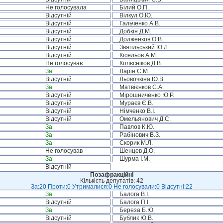
Не голосувала
Білий О.П.
Відсутній
Вілкул О.Ю.
Відсутній
Гальченко А.В.
Відсутній
Добкін Д.М.
Відсутній
Долженков О.В.
Відсутній
Звягільський Ю.Л.
Відсутній
Кісельов А.М.
Не голосував
Колєсніков Д.В.
За
Ларін С.М.
Відсутній
Льовочкіна Ю.В.
За
Матвієнков С.А.
Відсутній
Мірошниченко Ю.Р.
Відсутній
Мураєв Є.В.
Відсутній
Німченко В.І.
Відсутній
Омельянович Д.С.
За
Павлов К.Ю.
За
Рабінович В.З.
За
Скорик М.Л.
Не голосував
Шенцев Д.О.
За
Шурма І.М.
Відсутній
Позафракційні
Кількість депутатів: 42
За:20 Проти:0 Утрималися:0 Не голосували:0 Відсутні:22
За
Балога В.І.
Відсутній
Балога П.І.
За
Береза Б.Ю.
Відсутній
Бублик Ю.В.