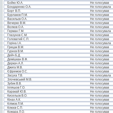
Бойко Ю.А.
Не голосував
Бондаренко О.А.
Не голосувала
Борт В.П.
Не голосував
Бурлаков П.М.
Не голосував
Васильєв О.А.
Не голосував
Вечерко В.М.
Не голосував
Волков О.А.
Не голосував
Герман Г.М.
Не голосувала
Глазунов С.М.
Не голосував
Головатий С.П.
Не голосував
Горіна І.А.
Не голосувала
Грицак В.М.
Не голосував
Гуреєв В.М.
Не голосував
Дейч Б.Д.
Не голосував
Демішкан В.Ф.
Не голосував
Деркач А.Л.
Не голосував
Джига М.В.
Не голосував
Єфремов О.С.
Не голосував
Засуха Т.В.
Не голосувала
Злочевський М.В.
Не голосував
Зубик В.В.
Не голосував
Ілляшов Г.О.
Не голосував
Каракай Ю.В.
Не голосував
Кисельов В.О.
Не голосував
Кінах А.К.
Не голосував
Клімов Л.М.
Не голосував
Клюєв С.П.
Не голосував
Кожара Л.О.
Не голосував