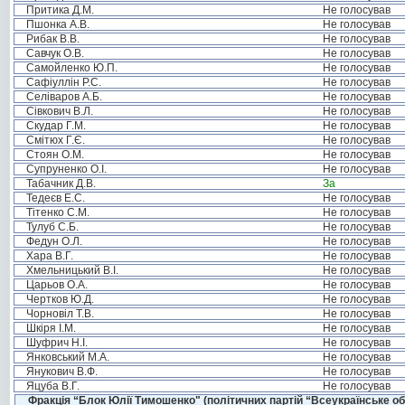
Притика Д.М.
Не голосував
Пшонка А.В.
Не голосував
Рибак В.В.
Не голосував
Савчук О.В.
Не голосував
Самойленко Ю.П.
Не голосував
Сафіуллін Р.С.
Не голосував
Селіваров А.Б.
Не голосував
Сівкович В.Л.
Не голосував
Скудар Г.М.
Не голосував
Смітюх Г.Є.
Не голосував
Стоян О.М.
Не голосував
Супруненко О.І.
Не голосував
Табачник Д.В.
За
Тедеєв Е.С.
Не голосував
Тітенко С.М.
Не голосував
Тулуб С.Б.
Не голосував
Федун О.Л.
Не голосував
Хара В.Г.
Не голосував
Хмельницький В.І.
Не голосував
Царьов О.А.
Не голосував
Чертков Ю.Д.
Не голосував
Чорновіл Т.В.
Не голосував
Шкіря І.М.
Не голосував
Шуфрич Н.І.
Не голосував
Янковський М.А.
Не голосував
Янукович В.Ф.
Не голосував
Яцуба В.Г.
Не голосував
Фракція “Блок Юлії Тимошенко" (політичних партій “Всеукраїнське об