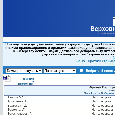
Верховн
Офіційний в
Про підтримку депутатського запиту народного депутата Полохал
іншими правоохоронними органами фактів корупції, зловживань
Міністерству освіти і науки Державного департаменту інтеле
Державного підприємства "Українське агент
1
За:151 Проти:0 Утрима
Рі
- Вибрати зі списк
Зберегти
в
форматі RTF
Фракція Партії р
Кіль
За:2 Проти:0 Утримал
Азаров М.Я.
Не голосував
Аркаллаєв Н.Г.
Не голосував
Бахтеєва Т.Д.
Не голосувала
Бережна І.Г.
Не голосувала
Богословська І.Г.
Не голосувала