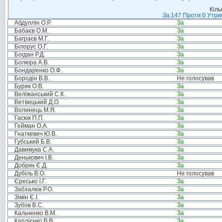
Кіль
За:147 Проти:0 Утрим
Абдуллін О.Р.
За
Бабаєв О.М.
За
Баграєв М.Г.
За
Білорус О.Г.
За
Богдан Р.Д.
За
Болюра А.В.
За
Бондаренко О.Ф.
За
Бородін В.В.
Не голосував
Буряк О.В.
За
Веліжанський С.К.
За
Ветвицький Д.О.
За
Волинець М.Я.
За
Гасюк П.П.
За
Гейман О.А.
За
Гнаткевич Ю.В.
За
Губський Б.В.
За
Давимука С.А.
За
Денькович І.В.
За
Добряк Є.Д.
За
Дубіль В.О.
Не голосував
Єресько І.Г.
За
Забзалюк Р.О.
За
Зімін Є.І.
За
Зубов В.С.
За
Кальченко В.М.
За
Каплієнко В.В.
За