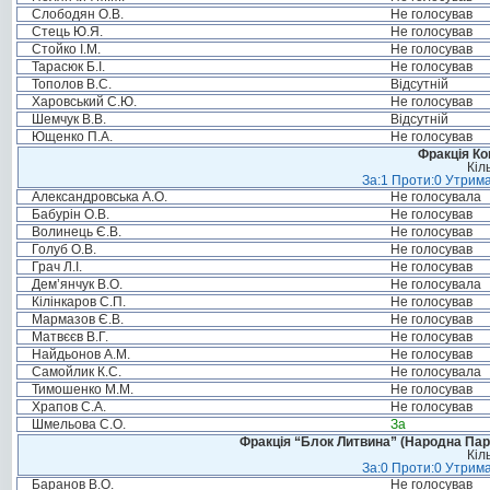
Слободян О.В.
Не голосував
Стець Ю.Я.
Не голосував
Стойко І.М.
Не голосував
Тарасюк Б.І.
Не голосував
Тополов В.С.
Відсутній
Харовський С.Ю.
Не голосував
Шемчук В.В.
Відсутній
Ющенко П.А.
Не голосував
Фракція Ком
Кіл
За:1 Проти:0 Утрима
Александровська А.О.
Не голосувала
Бабурін О.В.
Не голосував
Волинець Є.В.
Не голосував
Голуб О.В.
Не голосував
Грач Л.І.
Не голосував
Дем’янчук В.О.
Не голосувала
Кілінкаров С.П.
Не голосував
Мармазов Є.В.
Не голосував
Матвєєв В.Г.
Не голосував
Найдьонов А.М.
Не голосував
Самойлик К.С.
Не голосувала
Тимошенко М.М.
Не голосував
Храпов С.А.
Не голосував
Шмельова С.О.
За
Фракція “Блок Литвина” (Народна Парті
Кіл
За:0 Проти:0 Утрима
Баранов В.О.
Не голосував