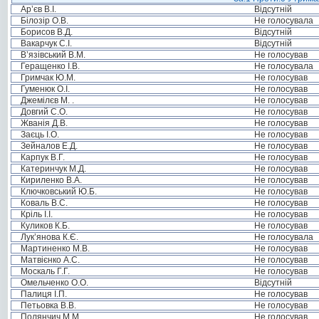
Ар’єв В.І.
Відсутній
Білозір О.В.
Не голосувала
Борисов В.Д.
Відсутній
Вакарчук С.І.
Відсутній
В’язівський В.М.
Не голосував
Геращенко І.В.
Не голосувала
Гримчак Ю.М.
Не голосував
Гуменюк О.І.
Не голосував
Джемілєв М. .
Не голосував
Довгий С.О.
Не голосував
Жванія Д.В.
Не голосував
Заєць І.О.
Не голосував
Зейналов Е.Д.
Не голосував
Карпук В.Г.
Не голосував
Катеринчук М.Д.
Не голосував
Кириленко В.А.
Не голосував
Ключковський Ю.Б.
Не голосував
Коваль В.С.
Не голосував
Кріль І.І.
Не голосував
Куликов К.Б.
Не голосував
Лук’янова К.Є.
Не голосувала
Мартиненко М.В.
Не голосував
Матвієнко А.С.
Не голосував
Москаль Г.Г.
Не голосував
Омельченко О.О.
Відсутній
Палиця І.П.
Не голосував
Петьовка В.В.
Не голосував
Полянчич М.М.
Не голосував