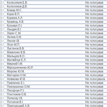
Колесніков Б.В.
Не голосував
Колєсніков Д.В.
Не голосував
Комар М.С.
Не голосував
Корж В.П.
Не голосував
Коржев А.Л.
Не голосував
Кравець А.В.
Не голосував
Кузьмук О.І.
Не голосував
Ландик В.І.
Не голосував
Ларін С.М.
Не голосував
Лелюк О.В.
Не голосував
Лисов І.В.
Не голосував
Лісін М.П.
Не голосував
Лук’янов В.В.
Не голосував
Макеєнко В.В.
Не голосував
Мальцев В.О.
Не голосував
Матвійчук Е.Л.
Не голосував
Мирний І.М.
Не голосував
Мірошниченко Ю.Р.
Не голосував
Мороко Ю.М.
Не голосував
Мхітарян Н.М.
Не голосував
Новікова Ю.В.
Не голосувала
Павленко Е.І.
Не голосував
Пеклушенко О.М.
Не голосував
Писарчук П.І.
Не голосував
Плотніков О.В.
Не голосував
Попеску І.В.
Не голосував
Потапов В.І.
Не голосував
Пригодський А.В.
Не голосував