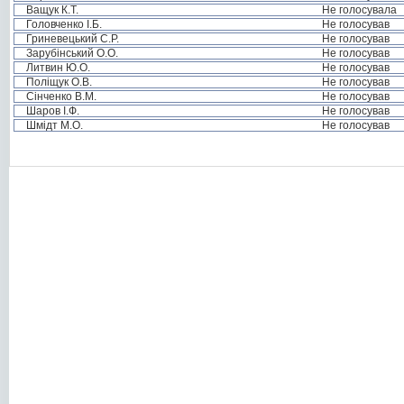
Ващук К.Т.
Не голосувала
Головченко І.Б.
Не голосував
Гриневецький С.Р.
Не голосував
Зарубінський О.О.
Не голосував
Литвин Ю.О.
Не голосував
Поліщук О.В.
Не голосував
Сінченко В.М.
Не голосував
Шаров І.Ф.
Не голосував
Шмідт М.О.
Не голосував