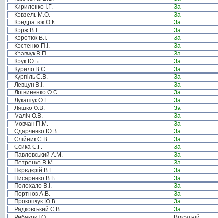
Кириленко І.Г.
За
Ковзель М.О.
За
Кондратюк О.К.
За
Корж В.Т.
За
Коротюк В.І.
За
Костенко П.І.
За
Кравчук В.П.
За
Крук Ю.Б.
За
Курило В.С.
За
Курпіль С.В.
За
Левцун В.І.
За
Логвиненко О.С.
За
Лукашук О.Г.
За
Ляшко О.В.
За
Маліч О.В.
За
Мовчан П.М.
За
Одарченко Ю.В.
За
Олійник С.В.
За
Осика С.Г.
За
Павловський А.М.
За
Петренко В.М.
За
Пєрєдєрій В.Г.
За
Писаренко В.В.
За
Полохало В.І.
За
Портнов А.В.
За
Прокопчук Ю.В.
За
Радковський О.В.
За
Рибаков І.О.
Відсутній