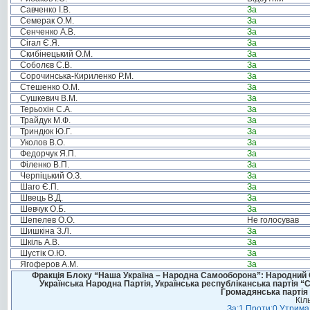
Савченко І.В.
За
Семерак О.М.
За
Сенченко А.В.
За
Сігал Є.Я.
За
Скибінецький О.М.
За
Соболєв С.В.
За
Сорочинська-Кириленко Р.М.
За
Стешенко О.М.
За
Сушкевич В.М.
За
Терьохін С.А.
За
Трайдук М.Ф.
За
Триндюк Ю.Г.
За
Уколов В.О.
За
Федорчук Я.П.
За
Філенко В.П.
За
Черпіцький О.З.
За
Шаго Є.П.
За
Швець В.Д.
За
Шевчук О.Б.
За
Шепелев О.О.
Не голосував
Шишкіна З.Л.
За
Шкіль А.В.
За
Шустік О.Ю.
За
Ягоферов А.М.
За
Фракція Блоку “Наша Україна – Народна Самооборона”: Народний Со
Українська Народна Партія, Українська республіканська партія “
Громадянська партія 
Кіл
За:1 Проти:0 Утримал