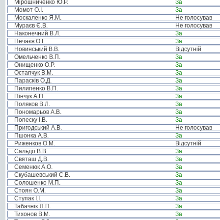
Мірошниченко Ю.Р.
За
Момот О.І.
За
Москаленко Я.М.
Не голосував
Мураєв Є.В.
Не голосував
Наконечний В.Л.
За
Нечаєв О.І.
За
Новинський В.В.
Відсутній
Омельченко В.П.
За
Онищенко О.Р.
За
Остапчук В.М.
За
Парасків О.Д.
За
Пилипенко В.П.
За
Пінчук А.П.
За
Поляков В.Л.
За
Пономарьов А.В.
За
Попеску І.В.
За
Пригодський А.В.
Не голосував
Пшонка А.В.
За
Риженков О.М.
Відсутній
Сальдо В.В.
За
Святаш Д.В.
За
Семенюк А.О.
За
Скубашевський С.В.
За
Солошенко М.П.
За
Стоян О.М.
За
Ступак І.І.
За
Табачнік Я.П.
За
Тихонов В.М.
За