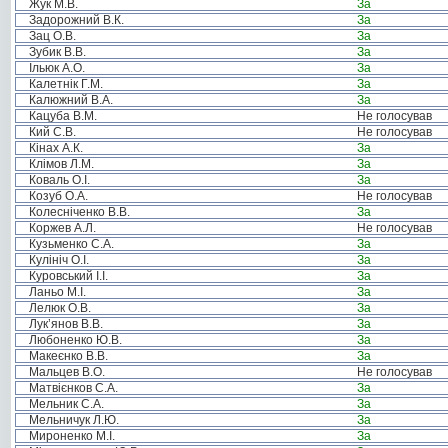
Жук М.В.
За
Задорожний В.К.
За
Зац О.В.
За
Зубик В.В.
За
Ільюк А.О.
За
Калетнік Г.М.
За
Калюжний В.А.
За
Кацуба В.М.
Не голосував
Кий С.В.
Не голосував
Кінах А.К.
За
Клімов Л.М.
За
Коваль О.І.
За
Козуб О.А.
Не голосував
Колесніченко В.В.
За
Коржев А.Л.
Не голосував
Кузьменко С.А.
За
Кулініч О.І.
За
Куровський І.І.
За
Ланьо М.І.
За
Лелюк О.В.
За
Лук’янов В.В.
За
Любоненко Ю.В.
За
Макеєнко В.В.
За
Мальцев В.О.
Не голосував
Матвієнков С.А.
За
Мельник С.А.
За
Мельничук Л.Ю.
За
Мироненко М.І.
За