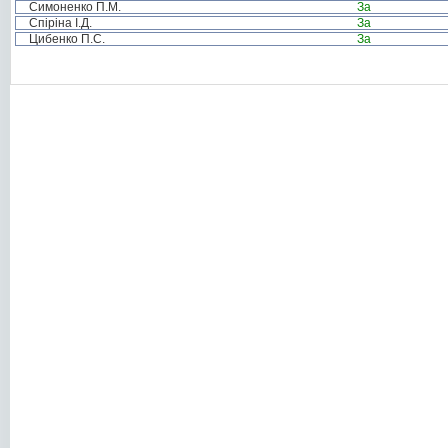
Симоненко П.М.
За
Спіріна І.Д.
За
Цибенко П.С.
За