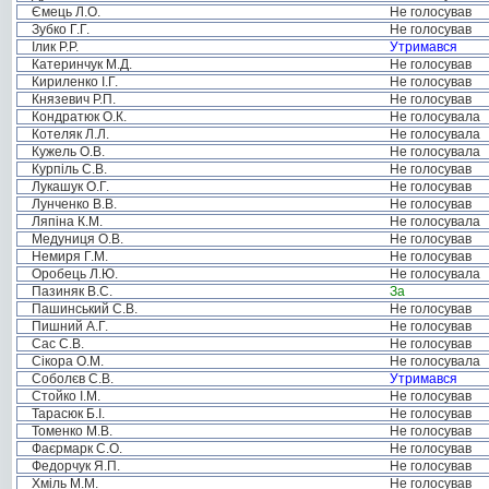
Ємець Л.О.
Не голосував
Зубко Г.Г.
Не голосував
Ілик Р.Р.
Утримався
Катеринчук М.Д.
Не голосував
Кириленко І.Г.
Не голосував
Князевич Р.П.
Не голосував
Кондратюк О.К.
Не голосувала
Котеляк Л.Л.
Не голосувала
Кужель О.В.
Не голосувала
Курпіль С.В.
Не голосував
Лукашук О.Г.
Не голосував
Лунченко В.В.
Не голосував
Ляпіна К.М.
Не голосувала
Медуниця О.В.
Не голосував
Немиря Г.М.
Не голосував
Оробець Л.Ю.
Не голосувала
Пазиняк В.С.
За
Пашинський С.В.
Не голосував
Пишний А.Г.
Не голосував
Сас С.В.
Не голосував
Сікора О.М.
Не голосувала
Соболєв С.В.
Утримався
Стойко І.М.
Не голосував
Тарасюк Б.І.
Не голосував
Томенко М.В.
Не голосував
Фаєрмарк С.О.
Не голосував
Федорчук Я.П.
Не голосував
Хміль М.М.
Не голосував