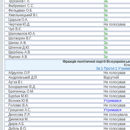
Труханов Г.Л.
За
Фабрикант С.С.
За
Фельдман О.Б.
За
Хмельницький В.І.
За
Царьов О.А.
За
Чертков Ю.Д.
Не голосував
Чуб В.Є.
За
Шаповалов Ю.А.
За
Шатворян В.Г.
За
Шипко А.Ф.
За
Шпенов Д.Ю.
За
Щербань А.В.
За
Яценко А.В.
За
Фракція політичної партії Всеукраїнсь
Кіл
За:1 Проти:1 Утрима
Абдуллін О.Р.
Не голосував
Андрієвський Д.Й.
Відсутній
Ар’єв В.І.
Не голосував
Бондаренко В.Д.
Не голосував
Бригинець О.М.
Не голосував
Бурбак М.Ю.
Не голосував
Вознюк Ю.В.
Утримався
Головко В.А.
Не голосував
Гриценко А.С.
Утримався
Денісова Л.Л.
Не голосувала
Джемілєв М. .
Не голосував
Дирів А.Б.
Не голосував
Дубіль В.О.
Не голосував