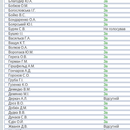
Благодир Ю.А.
За
Бобков О.М.
За
Богословська І.Г.
За
Бойко В.С.
За
Бондаренко О.А.
За
Боярський Ю.І.
За
Буряк С.В.
Не голосував
Бушко І.І.
За
Васильєв Г.А.
За
Ващук К.Т.
За
Волков О.А.
За
Воропаєв Ю.М.
За
Герега О.В.
За
Герман Г.М.
За
Гіршфельд А.М.
За
Гончаров А.Д.
За
Горохов С.О.
За
Груба Г.І.
За
Гузенко К.О.
За
Демидко В.М.
За
Демянко М.І.
За
Деркач А.Л.
Відсутній
Дзоз В.О.
За
Добкін Д.М.
За
Дудка В.В.
За
Дунаєв С.В.
За
Єдін О.Й.
За
Жванія Д.В.
Відсутній