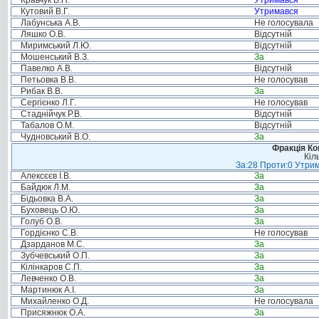
Кравчук В.П.
Утримався
Кутовий В.Г.
Утримався
Лабунська А.В.
Не голосувала
Ляшко О.В.
Відсутній
Миримський Л.Ю.
Відсутній
Мошенський В.З.
За
Павелко А.В.
Відсутній
Петьовка В.В.
Не голосував
Рибак В.В.
За
Сергієнко Л.Г.
Не голосував
Стаднійчук Р.В.
Відсутній
Табалов О.М.
Відсутній
Чудновський В.О.
За
Фракція Ком
Кіл
За:28 Проти:0 Утрим
Алексєєв І.В.
За
Байдюк Л.М.
За
Бідьовка В.А.
За
Буховець О.Ю.
За
Голуб О.В.
За
Гордієнко С.В.
Не голосував
Дзарданов М.С.
За
Зубчевський О.П.
За
Кілінкаров С.П.
За
Левченко О.В.
За
Мартинюк А.І.
За
Михайленко О.Д.
Не голосувала
Присяжнюк О.А.
За