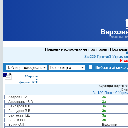
Верховн
Офіційний в
Поіменне голосування про проект Постанови 
0
За:220 Проти:1 Утримал
Ріш
- Вибрати зі списк
Зберегти
в
форматі RTF
Фракція Партії р
Кіль
За:180 Проти:0 Утрим
Азаров О.М.
За
Атрошенко В.А.
За
Байсаров Л.В.
За
Бандуров В.В.
За
Бахтеєва Т.Д.
За
Бережна І.Г.
За
Білий О.П.
Відсутній