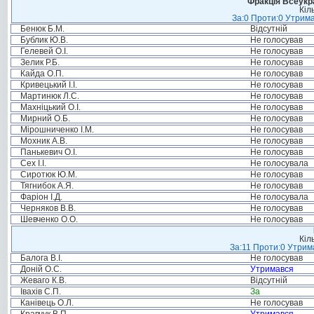
Фракція Всеукр
Кіл
За:0 Проти:0 Утрима
Бенюк Б.М.
Відсутній
Бублик Ю.В.
Не голосував
Гелевей О.І.
Не голосував
Зелик Р.Б.
Не голосував
Кайда О.П.
Не голосував
Кривецький І.І.
Не голосував
Мартинюк Л.С.
Не голосував
Махніцький О.І.
Не голосував
Мирний О.Б.
Не голосував
Мірошниченко І.М.
Не голосував
Мохник А.В.
Не голосував
Панькевич О.І.
Не голосував
Сех І.І.
Не голосувала
Сиротюк Ю.М.
Не голосував
Тягнибок А.Я.
Не голосував
Фаріон І.Д.
Не голосувала
Черняков В.В.
Не голосував
Шевченко О.О.
Не голосував
Кіл
За:11 Проти:0 Утрима
Балога В.І.
Не голосував
Доній О.С.
Утримався
Жеваго К.В.
Відсутній
Івахів С.П.
За
Канівець О.Л.
Не голосував