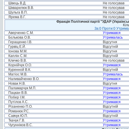
Швець В.Д.
Не голосував
Шкварилюк В.В.
Не голосував
Шульга В.П.
Не голосував
Ярема В.Г.
Не голосував
Фракція Політичної партії "УДАР (Україн
Кіл
За:0 Проти:0 Утримал
Аверченко С.М.
Утримався
Бєлькова О.В.
Утрималась
Геращенко І.В.
Відсутня
Гурвіц Е.Й.
Відсутній
Іонова М.М.
Відсутня
Каплін С.М.
Відсутній
Кличко В.В.
Не голосував
Корнійчук О.О.
Утримався
Куренной В.К.
Відсутній
Матіос М.В.
Утрималась
Наливайченко В.О.
Утримався
Новак Н.В.
Відсутня
Паламарчук М.П.
Утримався
Пацкан В.В.
Утримався
Побер І.М.
Утримався
Путілов А.С.
Утримався
Різаненко П.О.
Відсутній
Романюк Р.С.
Утримався
Савчук Ю.П.
Відсутній
Ткачук Г.В.
Утримався
Чугунніков В.С.
Утримався