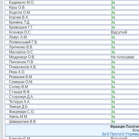
Кадикало М.О.
За
Кірш О.В.
За
Кодола О.М.
За
Корчик В.А.
За
Кремінь Т.Д.
За
Кривошея Г.Г.
За
Ксенжук О.С.
Відсутній
Левус А.М.
За
Логвинський Г.В.
За
Лунченко В.В.
За
Масоріна О.С.
За
Медуниця О.В.
Не голосував
Пинзеник П.В.
За
Помазанов А.В.
За
Река А.О.
За
Романюк В.М.
За
Семерак О.М.
За
Соляр В.М.
За
Сташук В.Ф.
За
Сторожук Д.А.
За
Тетерук А.А.
За
Тимчук Д.Б.
За
Фаєрмарк С.О.
За
Хміль М.М.
За
Шкварилюк В.В.
За
Фракція Політич
Кіл
За:6 Проти:0 Утримал
Бакулін Є.М.
Відсутній