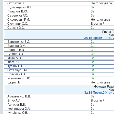
Острікова Т.Г.
Не голосувала
Підлісецький Л.Т.
За
Пташник В.Ю.
За
Семенуха Р.С.
За
Сидорович Р.М.
Не голосував
Скрипник О.О.
Відсутній
Сотник О.С.
За
Група "
Кіл
За:15 Проти:0 Утрим
Барвіненко В.Д.
За
Біловол О.М.
За
Бондар В.В.
За
Гуляєв В.О.
За
Ільюк А.О.
За
Кіссе А.І.
За
Кулініч О.І.
За
Остапчук В.М.
За
Пресман О.С.
За
Хомутиннік В.Ю.
За
Шкіря І.М.
Не голосував
Фракція Ради
Кіл
За:18 Проти:0 Утрим
Амельченко В.В.
За
Вітко А.Л.
Відсутній
Галасюк В.В.
За
Корчинська О.А.
За
Купрієнко О.В.
За