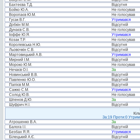
Бахтеєва Т.Д.
Відсутня
Бойко Ю.А.
Не голосував
Воропаєв Ю.М.
Не голосував
Гусак В.Г.
Утримався
Добкін М.М.
Відсутній
Дунаєв С.В.
Не голосував
Іоффе Ю.Я.
Утримався
Козак Т.Р.
Не голосував
Королевська Н.Ю.
Відсутня
Льовочкін С.В.
Відсутній
Мартовицький А.В.
Утримався
Мирний І.М.
Відсутній
Мороко Ю.М.
Не голосував
Нечаєв О.І.
За
Новинський В.В.
Відсутній
Павленко Ю.О.
Відсутній
Папієв М.М.
Відсутній
Сажко С.М.
Утримався
Солод Ю.В.
Не голосував
Шпенов Д.Ю.
За
Шуфрич Н.І.
Відсутній
Кіл
За:19 Проти:0 Утрима
Атрошенко В.А.
За
Балога І.І.
Відсутній
Безбах Я.Я.
Утримався
Білецький А.Є.
Відсутній