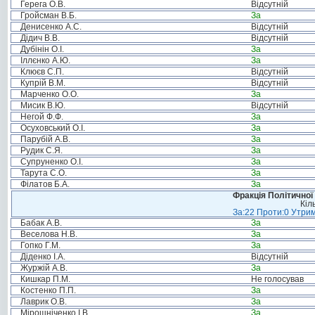
Герега О.В.
Відсутній
Гройсман В.Б.
За
Денисенко А.С.
Відсутній
Дідич В.В.
Відсутній
Дубінін О.І.
За
Іллєнко А.Ю.
За
Клюєв С.П.
Відсутній
Купрій В.М.
Відсутній
Марченко О.О.
За
Мисик В.Ю.
Відсутній
Негой Ф.Ф.
За
Осуховський О.І.
За
Парубій А.В.
За
Рудик С.Я.
За
Супруненко О.І.
За
Тарута С.О.
За
Філатов Б.А.
За
Фракція Політичної
Кіл
За:22 Проти:0 Утрим
Бабак А.В.
За
Веселова Н.В.
За
Гопко Г.М.
За
Діденко І.А.
Відсутній
Журжій А.В.
За
Кишкар П.М.
Не голосував
Костенко П.П.
За
Лаврик О.В.
За
Мірошніченко І.В.
За