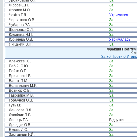
Урбанський О.І.
За
Фірсов Є.П.
За
Фролов М.О.
За
Чекіта Г.Л.
Утримався
Червакова О.В.
За
Чубаров Р.А.
За
Шевченко О.Л.
За
Южаніна Н.П.
За
Юринець О.В.
Утрималась
Яніцький В.П.
За
Фракція Політи
Кіл
За:70 Проти:0 Утрим
Алексєєв І.С.
За
Бабій Ю.Ю.
За
Бойко О.П.
За
Бриченко І.В.
За
Ванат П.М.
За
Величкович М.Р.
За
Вознюк Ю.В.
За
Гаврилюк М.В.
За
Горбунов О.В.
За
Гузь І.В.
За
Денісова Л.Л.
За
Дзюблик П.В.
За
Донець Т.А.
Відсутня
Дроздик О.В.
За
Ємець Л.О.
За
Заставний Р.Й.
За