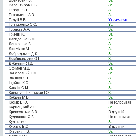
Брензович В.І.
За
Валентиров С.В.
За
Гарбуз Ю.Г.
За
Герасимов А.В.
За
Голуб В.В.
Утримався
Гончаренко О.О.
За
Гордєєв А.А.
За
Гринів І.О.
За
Давиденко В.М.
За
Денисенко В.І.
За
Джемілєв М. .
За
Добродомов Д.Є.
За
Домбровський О.Г.
За
Дубневич Я.В.
За
Єфімов М.В.
За
Заболотний Г.М.
За
Заліщук С.П.
За
Іщейкін К.Є.
За
Каплін С.М.
За
Климпуш-Цинцадзе І.О.
За
Кобцев М.В.
За
Козир Б.Ю.
Не голосував
Корнацький А.О.
За
Кривохатько В.В.
Відсутній
Кудлаєнко С.В.
Не голосував
Куліченко І.І.
За
Курило В.С.
Відсутній
Кутовий Т.В.
За