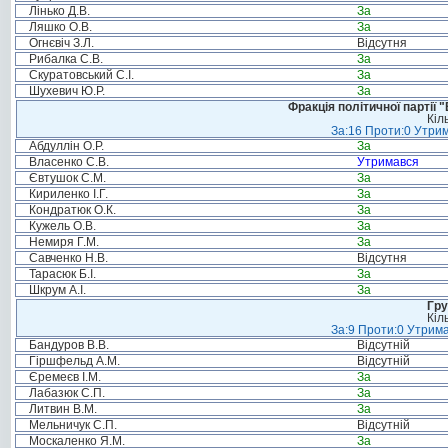
Лінько Д.В.
За
Ляшко О.В.
За
Огнєвіч З.Л.
Відсутня
Рибалка С.В.
За
Скуратовський С.І.
За
Шухевич Ю.Р.
За
Фракція політичної партії
Кіл
За:16 Проти:0 Утрим
Абдуллін О.Р.
За
Власенко С.В.
Утримався
Євтушок С.М.
За
Кириленко І.Г.
За
Кондратюк О.К.
За
Кужель О.В.
За
Немиря Г.М.
За
Савченко Н.В.
Відсутня
Тарасюк Б.І.
За
Шкрум А.І.
За
Гру
Кіл
За:9 Проти:0 Утрима
Бандуров В.В.
Відсутній
Гіршфельд А.М.
Відсутній
Єремеєв І.М.
За
Лабазюк С.П.
За
Литвин В.М.
За
Мельничук С.П.
Відсутній
Москаленко Я.М.
За