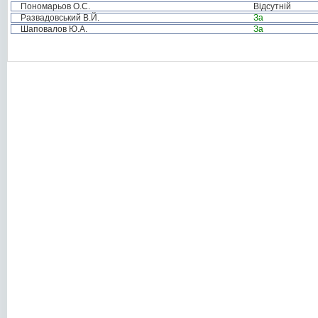
Пономарьов О.С.
Відсутній
Развадовський В.Й.
За
Шаповалов Ю.А.
За