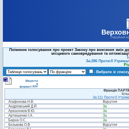
Верховн
Офіційний в
Поіменне голосування про проект Закону про внесення змін д
місцевого самоврядування та оптимізації
1
За:286 Проти:0 Утрима
Рі
- Вибрати зі списк
Зберегти
в
форматі RTF
Фракція ПАРТ
Кіль
За:111 Проти:0 Утрима
Агафонова Н.В.
Відсутня
Андрієвський Д.Й.
За
Арешонков В.Ю.
За
Артюшенко І.А.
За
Барна О.С.
За
Бєлькова О.В.
Відсутня