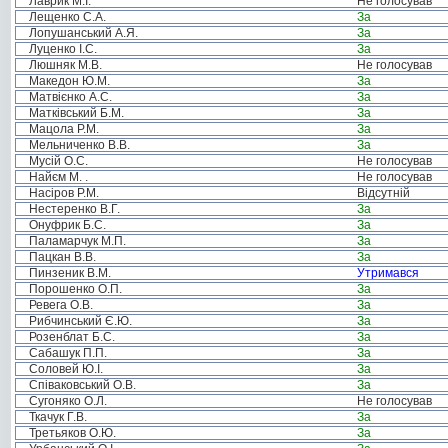
Лаврик М.І.
Не голосував
Лещенко С.А.
За
Лопушанський А.Я.
За
Луценко І.С.
За
Люшняк М.В.
Не голосував
Македон Ю.М.
За
Матвієнко А.С.
За
Матківський Б.М.
За
Мацола Р.М.
За
Мельниченко В.В.
За
Мусій О.С.
Не голосував
Найєм М. .
Не голосував
Насіров Р.М.
Відсутній
Нестеренко В.Г.
За
Онуфрик Б.С.
За
Паламарчук М.П.
За
Пацкан В.В.
За
Пинзеник В.М.
Утримався
Порошенко О.П.
За
Ревега О.В.
За
Рибчинський Є.Ю.
За
Розенблат Б.С.
За
Сабашук П.П.
За
Соловей Ю.І.
За
Співаковський О.В.
За
Сугоняко О.Л.
Не голосував
Ткачук Г.В.
За
Третьяков О.Ю.
За