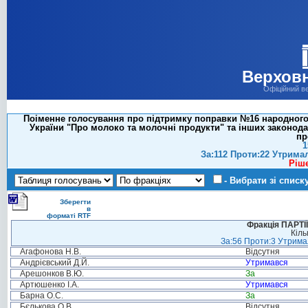
Верховн
Офіційний в
Поіменне голосування про підтримку поправки №16 народного д
України "Про молоко та молочні продукти" та інших законод
пр
1
За:112 Проти:22 Утрима
Ріш
- Вибрати зі списк
Зберегти
в
форматі RTF
Фракція ПАРТ
Кіль
За:56 Проти:3 Утримал
Агафонова Н.В.
Відсутня
Андрієвський Д.Й.
Утримався
Арешонков В.Ю.
За
Артюшенко І.А.
Утримався
Барна О.С.
За
Бєлькова О.В.
Відсутня