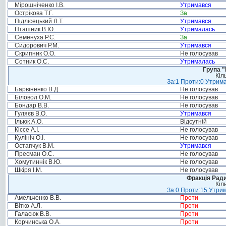
Мірошніченко І.В.
Утримався
Острікова Т.Г.
За
Підлісецький Л.Т.
Утримався
Пташник В.Ю.
Утрималась
Семенуха Р.С.
За
Сидорович Р.М.
Утримався
Скрипник О.О.
Не голосував
Сотник О.С.
Утрималась
Група "
Кіл
За:1 Проти:0 Утрима
Барвіненко В.Д.
Не голосував
Біловол О.М.
Не голосував
Бондар В.В.
Не голосував
Гуляєв В.О.
Утримався
Ільюк А.О.
Відсутній
Кіссе А.І.
Не голосував
Кулініч О.І.
Не голосував
Остапчук В.М.
Утримався
Пресман О.С.
Не голосував
Хомутиннік В.Ю.
Не голосував
Шкіря І.М.
Не голосував
Фракція Ради
Кіл
За:0 Проти:15 Утрим
Амельченко В.В.
Проти
Вітко А.Л.
Проти
Галасюк В.В.
Проти
Корчинська О.А.
Проти