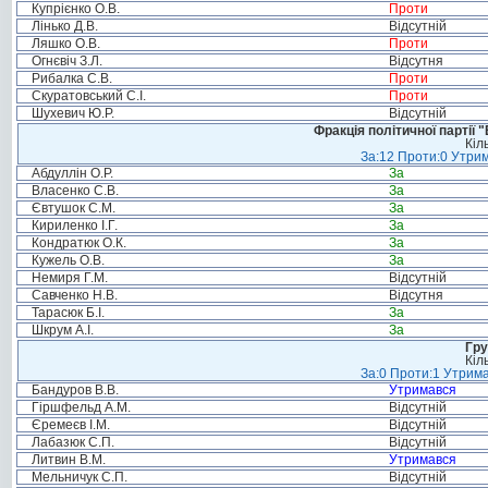
Купрієнко О.В.
Проти
Лінько Д.В.
Відсутній
Ляшко О.В.
Проти
Огнєвіч З.Л.
Відсутня
Рибалка С.В.
Проти
Скуратовський С.І.
Проти
Шухевич Ю.Р.
Відсутній
Фракція політичної партії
Кіл
За:12 Проти:0 Утрим
Абдуллін О.Р.
За
Власенко С.В.
За
Євтушок С.М.
За
Кириленко І.Г.
За
Кондратюк О.К.
За
Кужель О.В.
За
Немиря Г.М.
Відсутній
Савченко Н.В.
Відсутня
Тарасюк Б.І.
За
Шкрум А.І.
За
Гру
Кіл
За:0 Проти:1 Утрима
Бандуров В.В.
Утримався
Гіршфельд А.М.
Відсутній
Єремеєв І.М.
Відсутній
Лабазюк С.П.
Відсутній
Литвин В.М.
Утримався
Мельничук С.П.
Відсутній