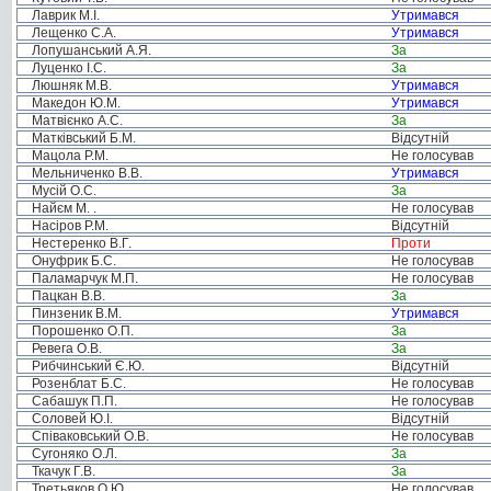
Лаврик М.І.
Утримався
Лещенко С.А.
Утримався
Лопушанський А.Я.
За
Луценко І.С.
За
Люшняк М.В.
Утримався
Македон Ю.М.
Утримався
Матвієнко А.С.
За
Матківський Б.М.
Відсутній
Мацола Р.М.
Не голосував
Мельниченко В.В.
Утримався
Мусій О.С.
За
Найєм М. .
Не голосував
Насіров Р.М.
Відсутній
Нестеренко В.Г.
Проти
Онуфрик Б.С.
Не голосував
Паламарчук М.П.
Не голосував
Пацкан В.В.
За
Пинзеник В.М.
Утримався
Порошенко О.П.
За
Ревега О.В.
За
Рибчинський Є.Ю.
Відсутній
Розенблат Б.С.
Не голосував
Сабашук П.П.
Не голосував
Соловей Ю.І.
Відсутній
Співаковський О.В.
Не голосував
Сугоняко О.Л.
За
Ткачук Г.В.
За
Третьяков О.Ю.
Не голосував