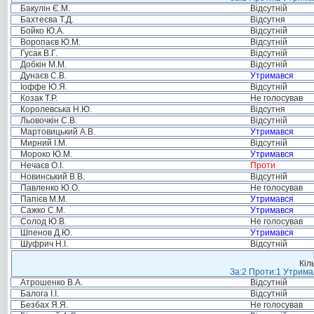
Бакулін Є.М.
Відсутній
Бахтеєва Т.Д.
Відсутня
Бойко Ю.А.
Відсутній
Воропаєв Ю.М.
Відсутній
Гусак В.Г.
Відсутній
Добкін М.М.
Відсутній
Дунаєв С.В.
Утримався
Іоффе Ю.Я.
Відсутній
Козак Т.Р.
Не голосував
Королевська Н.Ю.
Відсутня
Льовочкін С.В.
Відсутній
Мартовицький А.В.
Утримався
Мирний І.М.
Відсутній
Мороко Ю.М.
Утримався
Нечаєв О.І.
Проти
Новинський В.В.
Відсутній
Павленко Ю.О.
Не голосував
Папієв М.М.
Утримався
Сажко С.М.
Утримався
Солод Ю.В.
Не голосував
Шпенов Д.Ю.
Утримався
Шуфрич Н.І.
Відсутній
Кіл
За:2 Проти:1 Утримал
Атрошенко В.А.
Відсутній
Балога І.І.
Відсутній
Безбах Я.Я.
Не голосував