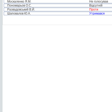
Москаленко Я.М.
Не голосував
Пономарьов О.С.
Відсутній
Развадовський В.Й.
Проти
Шаповалов Ю.А.
Утримався