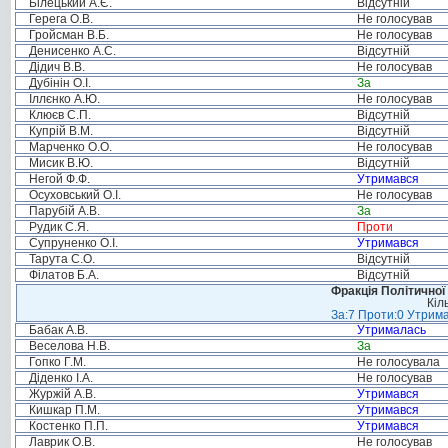
Білецький А.Є.
Відсутній
Герега О.В.
Не голосував
Гройсман В.Б.
Не голосував
Денисенко А.С.
Відсутній
Дідич В.В.
Не голосував
Дубінін О.І.
За
Іллєнко А.Ю.
Не голосував
Клюєв С.П.
Відсутній
Купрій В.М.
Відсутній
Марченко О.О.
Не голосував
Мисик В.Ю.
Відсутній
Негой Ф.Ф.
Утримався
Осуховський О.І.
Не голосував
Парубій А.В.
За
Рудик С.Я.
Проти
Супруненко О.І.
Утримався
Тарута С.О.
Відсутній
Філатов Б.А.
Відсутній
Фракція Політичної
Кіл
За:7 Проти:0 Утрима
Бабак А.В.
Утрималась
Веселова Н.В.
За
Гопко Г.М.
Не голосувала
Діденко І.А.
Не голосував
Журжій А.В.
Утримався
Кишкар П.М.
Утримався
Костенко П.П.
Утримався
Лаврик О.В.
Не голосував