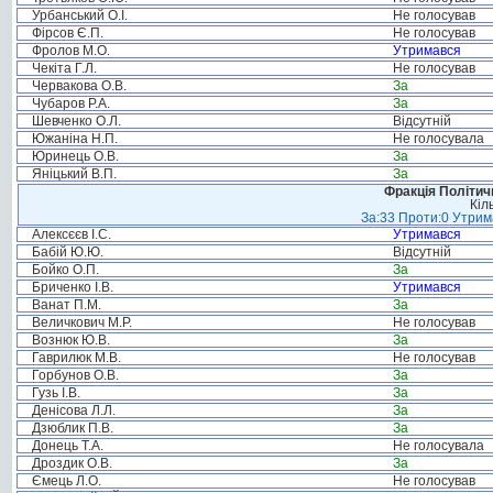
Урбанський О.І.
Не голосував
Фірсов Є.П.
Не голосував
Фролов М.О.
Утримався
Чекіта Г.Л.
Не голосував
Червакова О.В.
За
Чубаров Р.А.
За
Шевченко О.Л.
Відсутній
Южаніна Н.П.
Не голосувала
Юринець О.В.
За
Яніцький В.П.
За
Фракція Політи
Кіл
За:33 Проти:0 Утрима
Алексєєв І.С.
Утримався
Бабій Ю.Ю.
Відсутній
Бойко О.П.
За
Бриченко І.В.
Утримався
Ванат П.М.
За
Величкович М.Р.
Не голосував
Вознюк Ю.В.
За
Гаврилюк М.В.
Не голосував
Горбунов О.В.
За
Гузь І.В.
За
Денісова Л.Л.
За
Дзюблик П.В.
За
Донець Т.А.
Не голосувала
Дроздик О.В.
За
Ємець Л.О.
Не голосував