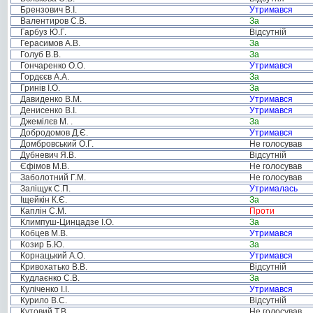
Брензович В.І.
Утримався
Валентиров С.В.
За
Гарбуз Ю.Г.
Відсутній
Герасимов А.В.
За
Голуб В.В.
За
Гончаренко О.О.
Утримався
Гордєєв А.А.
За
Гринів І.О.
За
Давиденко В.М.
Утримався
Денисенко В.І.
Утримався
Джемілєв М. .
За
Добродомов Д.Є.
Утримався
Домбровський О.Г.
Не голосував
Дубневич Я.В.
Відсутній
Єфімов М.В.
Не голосував
Заболотний Г.М.
Не голосував
Заліщук С.П.
Утрималась
Іщейкін К.Є.
За
Каплін С.М.
Проти
Климпуш-Цинцадзе І.О.
За
Кобцев М.В.
Утримався
Козир Б.Ю.
За
Корнацький А.О.
Утримався
Кривохатько В.В.
Відсутній
Кудлаєнко С.В.
За
Куліченко І.І.
Утримався
Курило В.С.
Відсутній
Кутовий Т.В.
Не голосував