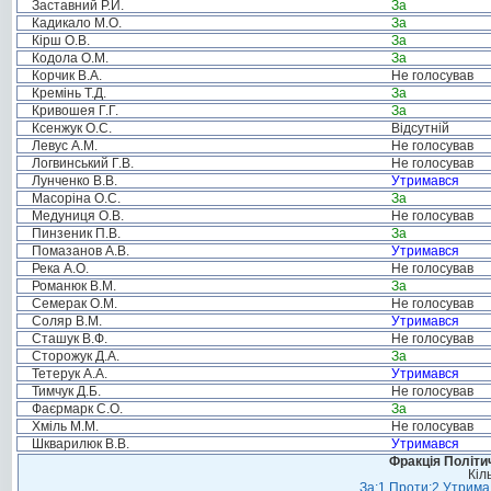
Заставний Р.Й.
За
Кадикало М.О.
За
Кірш О.В.
За
Кодола О.М.
За
Корчик В.А.
Не голосував
Кремінь Т.Д.
За
Кривошея Г.Г.
За
Ксенжук О.С.
Відсутній
Левус А.М.
Не голосував
Логвинський Г.В.
Не голосував
Лунченко В.В.
Утримався
Масоріна О.С.
За
Медуниця О.В.
Не голосував
Пинзеник П.В.
За
Помазанов А.В.
Утримався
Река А.О.
Не голосував
Романюк В.М.
За
Семерак О.М.
Не голосував
Соляр В.М.
Утримався
Сташук В.Ф.
Не голосував
Сторожук Д.А.
За
Тетерук А.А.
Утримався
Тимчук Д.Б.
Не голосував
Фаєрмарк С.О.
За
Хміль М.М.
Не голосував
Шкварилюк В.В.
Утримався
Фракція Політич
Кіл
За:1 Проти:2 Утримал