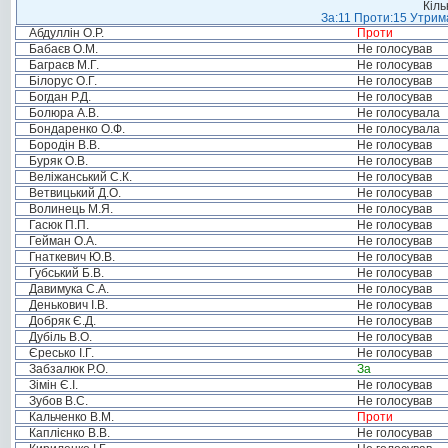
Кіль
За:11 Проти:15 Утрима
Абдуллін О.Р.
Проти
Бабаєв О.М.
Не голосував
Баграєв М.Г.
Не голосував
Білорус О.Г.
Не голосував
Богдан Р.Д.
Не голосував
Болюра А.В.
Не голосувала
Бондаренко О.Ф.
Не голосувала
Бородін В.В.
Не голосував
Буряк О.В.
Не голосував
Веліжанський С.К.
Не голосував
Ветвицький Д.О.
Не голосував
Волинець М.Я.
Не голосував
Гасюк П.П.
Не голосував
Гейман О.А.
Не голосував
Гнаткевич Ю.В.
Не голосував
Губський Б.В.
Не голосував
Давимука С.А.
Не голосував
Денькович І.В.
Не голосував
Добряк Є.Д.
Не голосував
Дубіль В.О.
Не голосував
Єресько І.Г.
Не голосував
Забзалюк Р.О.
За
Зімін Є.І.
Не голосував
Зубов В.С.
Не голосував
Кальченко В.М.
Проти
Каплієнко В.В.
Не голосував