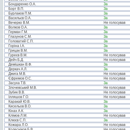
Бондаренко О.А.
За
Борт В.П.
За
Бурлаков П.М.
За
Васильєв О.А.
За
Вечерко В.М.
Не голосував
Волков О.А.
За
Герман Г.М.
За
Глазунов С.М.
За
Головатий С.П.
За
Горіна І.А.
За
Грицак В.М.
За
Гуреєв В.М.
Не голосував
Дейч Б.Д.
Не голосував
Демішкан В.Ф.
За
Деркач А.Л.
За
Джига М.В.
Не голосував
Єфремов О.С.
Не голосував
Засуха Т.В.
За
Злочевський М.В.
Не голосував
Зубик В.В.
Не голосував
Ілляшов Г.О.
Не голосував
Каракай Ю.В.
За
Кисельов В.О.
За
Кінах А.К.
За
Клімов Л.М.
Не голосував
Клюєв С.П.
За
Кожара Л.О.
Не голосував
Колесніков Б.В.
Не голосував