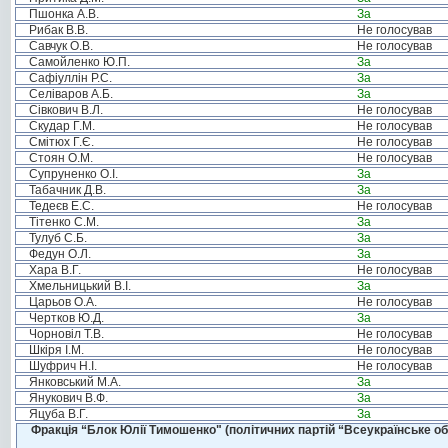
Пшонка А.В.
За
Рибак В.В.
Не голосував
Савчук О.В.
Не голосував
Самойленко Ю.П.
За
Сафіуллін Р.С.
За
Селіваров А.Б.
За
Сівкович В.Л.
Не голосував
Скудар Г.М.
Не голосував
Смітюх Г.Є.
Не голосував
Стоян О.М.
Не голосував
Супруненко О.І.
За
Табачник Д.В.
За
Тедеєв Е.С.
Не голосував
Тітенко С.М.
За
Тулуб С.Б.
За
Федун О.Л.
За
Хара В.Г.
Не голосував
Хмельницький В.І.
За
Царьов О.А.
Не голосував
Чертков Ю.Д.
За
Чорновіл Т.В.
Не голосував
Шкіря І.М.
Не голосував
Шуфрич Н.І.
Не голосував
Янковський М.А.
За
Янукович В.Ф.
За
Яцуба В.Г.
За
Фракція “Блок Юлії Тимошенко" (політичних партій “Всеукраїнське об