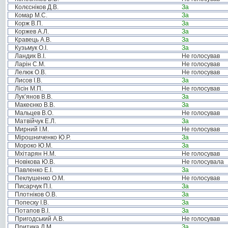
Колєсніков Д.В.
За
Комар М.С.
За
Корж В.П.
За
Коржев А.Л.
За
Кравець А.В.
За
Кузьмук О.І.
За
Ландик В.І.
Не голосував
Ларін С.М.
Не голосував
Лелюк О.В.
Не голосував
Лисов І.В.
За
Лісін М.П.
Не голосував
Лук’янов В.В.
За
Макеєнко В.В.
За
Мальцев В.О.
Не голосував
Матвійчук Е.Л.
За
Мирний І.М.
Не голосував
Мірошниченко Ю.Р.
За
Мороко Ю.М.
За
Мхітарян Н.М.
Не голосував
Новікова Ю.В.
Не голосувала
Павленко Е.І.
За
Пеклушенко О.М.
Не голосував
Писарчук П.І.
За
Плотніков О.В.
За
Попеску І.В.
За
Потапов В.І.
За
Пригодський А.В.
Не голосував
Притика Д.М.
За