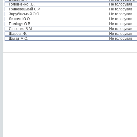
Головченко І.Б.
Не голосував
Гриневецький С.Р.
Не голосував
Зарубінський О.О.
Не голосував
Литвин Ю.О.
Не голосував
Поліщук О.В.
Не голосував
Сінченко В.М.
Не голосував
Шаров І.Ф.
Не голосував
Шмідт М.О.
Не голосував