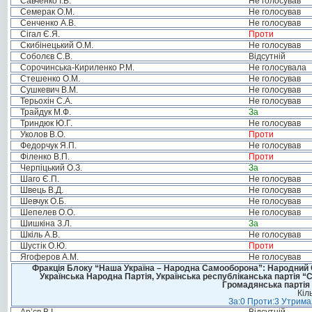
Савченко І.В.
Не голосував
Семерак О.М.
Не голосував
Сенченко А.В.
Не голосував
Сігал Є.Я.
Проти
Скибінецький О.М.
Не голосував
Соболєв С.В.
Відсутній
Сорочинська-Кириленко Р.М.
Не голосувала
Стешенко О.М.
Не голосував
Сушкевич В.М.
Не голосував
Терьохін С.А.
Не голосував
Трайдук М.Ф.
За
Триндюк Ю.Г.
Не голосував
Уколов В.О.
Проти
Федорчук Я.П.
Не голосував
Філенко В.П.
Проти
Черпіцький О.З.
За
Шаго Є.П.
Не голосував
Швець В.Д.
Не голосував
Шевчук О.Б.
Не голосував
Шепелев О.О.
Не голосував
Шишкіна З.Л.
За
Шкіль А.В.
Не голосував
Шустік О.Ю.
Проти
Ягоферов А.М.
Не голосував
Фракція Блоку “Наша Україна – Народна Самооборона”: Народний Со
Українська Народна Партія, Українська республіканська партія “
Громадянська партія 
Кіл
За:0 Проти:3 Утримал