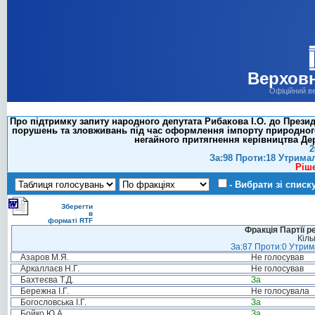
Верховн
Офіційний в
Про підтримку запиту народного депутата Рибакова І.О. до Прези
порушень та зловживань під час оформлення імпорту природного 
негайного притягнення керівництва Де
2
За:98 Проти:18 Утрима
Ріш
- Вибрати зі списк
Зберегти
в
форматі RTF
Фракція Партії р
Кіль
За:87 Проти:0 Утрима
Азаров М.Я.
Не голосував
Аркаллаєв Н.Г.
Не голосував
Бахтеєва Т.Д.
За
Бережна І.Г.
Не голосувала
Богословська І.Г.
За
Бойко Ю.А.
За