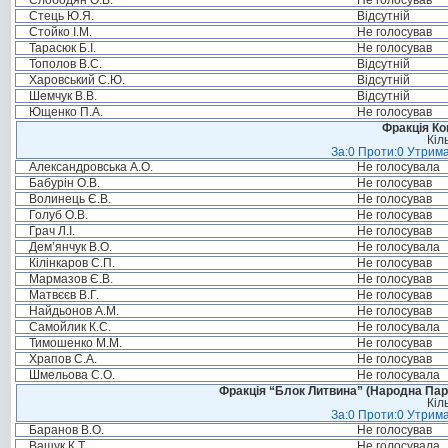
Слободян О.В.
Не голосував
Стець Ю.Я.
Відсутній
Стойко І.М.
Не голосував
Тарасюк Б.І.
Не голосував
Тополов В.С.
Відсутній
Харовський С.Ю.
Відсутній
Шемчук В.В.
Відсутній
Ющенко П.А.
Не голосував
Фракція Ком
Кіл
За:0 Проти:0 Утрима
Александровська А.О.
Не голосувала
Бабурін О.В.
Не голосував
Волинець Є.В.
Не голосував
Голуб О.В.
Не голосував
Грач Л.І.
Не голосував
Дем’янчук В.О.
Не голосувала
Кілінкаров С.П.
Не голосував
Мармазов Є.В.
Не голосував
Матвєєв В.Г.
Не голосував
Найдьонов А.М.
Не голосував
Самойлик К.С.
Не голосувала
Тимошенко М.М.
Не голосував
Храпов С.А.
Не голосував
Шмельова С.О.
Не голосувала
Фракція “Блок Литвина” (Народна Парті
Кіл
За:0 Проти:0 Утрима
Баранов В.О.
Не голосував
Ващук К.Т.
Не голосувала