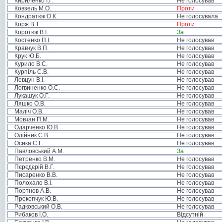
Кириленко І.Г.
Не голосував
Ковзель М.О.
Проти
Кондратюк О.К.
Не голосувала
Корж В.Т.
Проти
Коротюк В.І.
За
Костенко П.І.
Не голосував
Кравчук В.П.
Не голосував
Крук Ю.Б.
Не голосував
Курило В.С.
Не голосував
Курпіль С.В.
Не голосував
Левцун В.І.
Не голосував
Логвиненко О.С.
Не голосував
Лукашук О.Г.
Не голосував
Ляшко О.В.
Не голосував
Маліч О.В.
Не голосував
Мовчан П.М.
Не голосував
Одарченко Ю.В.
Не голосував
Олійник С.В.
Не голосував
Осика С.Г.
Не голосував
Павловський А.М.
За
Петренко В.М.
Не голосував
Пєрєдєрій В.Г.
Не голосував
Писаренко В.В.
Не голосував
Полохало В.І.
Не голосував
Портнов А.В.
Не голосував
Прокопчук Ю.В.
Не голосував
Радковський О.В.
Не голосував
Рибаков І.О.
Відсутній