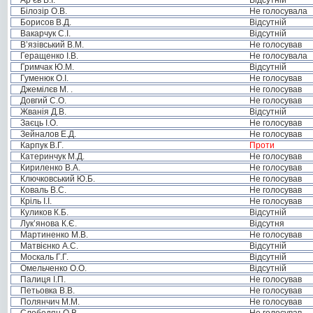
Ар’єв В.І.
Відсутній
Білозір О.В.
Не голосувала
Борисов В.Д.
Відсутній
Вакарчук С.І.
Відсутній
В’язівський В.М.
Не голосував
Геращенко І.В.
Не голосувала
Гримчак Ю.М.
Відсутній
Гуменюк О.І.
Не голосував
Джемілєв М. .
Не голосував
Довгий С.О.
Не голосував
Жванія Д.В.
Відсутній
Заєць І.О.
Не голосував
Зейналов Е.Д.
Не голосував
Карпук В.Г.
Проти
Катеринчук М.Д.
Не голосував
Кириленко В.А.
Не голосував
Ключковський Ю.Б.
Не голосував
Коваль В.С.
Не голосував
Кріль І.І.
Не голосував
Куликов К.Б.
Відсутній
Лук’янова К.Є.
Відсутня
Мартиненко М.В.
Не голосував
Матвієнко А.С.
Відсутній
Москаль Г.Г.
Відсутній
Омельченко О.О.
Відсутній
Палиця І.П.
Не голосував
Петьовка В.В.
Не голосував
Полянчич М.М.
Не голосував