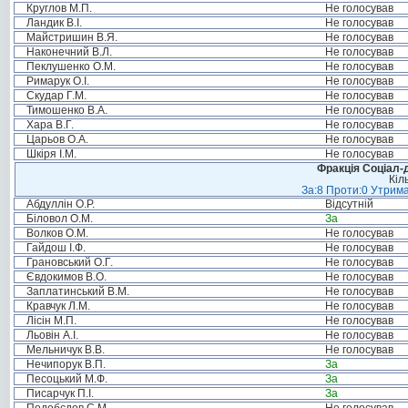
Круглов М.П.
Не голосував
Ландик В.І.
Не голосував
Майстришин В.Я.
Не голосував
Наконечний В.Л.
Не голосував
Пеклушенко О.М.
Не голосував
Римарук О.І.
Не голосував
Скудар Г.М.
Не голосував
Тимошенко В.А.
Не голосував
Хара В.Г.
Не голосував
Царьов О.А.
Не голосував
Шкіря І.М.
Не голосував
Фракція Соціал-д
Кіл
За:8 Проти:0 Утрима
Абдуллін О.Р.
Відсутній
Біловол О.М.
За
Волков О.М.
Не голосував
Гайдош І.Ф.
Не голосував
Грановський О.Г.
Не голосував
Євдокимов В.О.
Не голосував
Заплатинський В.М.
Не голосував
Кравчук Л.М.
Не голосував
Лісін М.П.
Не голосував
Льовін А.І.
Не голосував
Мельничук В.В.
Не голосував
Нечипорук В.П.
За
Песоцький М.Ф.
За
Писарчук П.І.
За