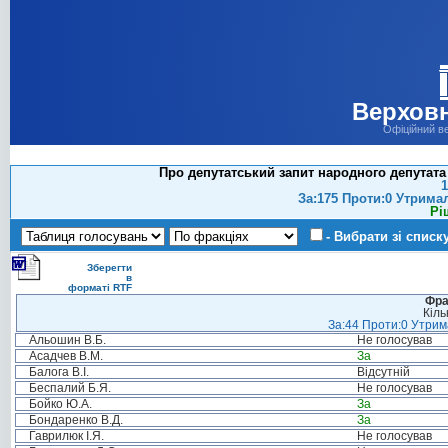
Верховн
Офіційний в
Про депутатський запит народного депутата
1
За:175 Проти:0 Утрима
Рі
- Вибрати зі списк
Зберегти
в
форматі RTF
Фра
Кіль
За:44 Проти:0 Утрима
Альошин В.Б.
Не голосував
Асадчев В.М.
За
Балога В.І.
Відсутній
Беспалий Б.Я.
Не голосував
Бойко Ю.А.
За
Бондаренко В.Д.
За
Гаврилюк І.Я.
Не голосував