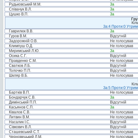
Рудьковський М.М.
За
Співачук В.Л.
За
Цушко В.П.
За
Гру
Кіл
За:4 Проти:0 Утрим
Гаврилюк В.В.
За
Гуров В.М.
Відсутній
Задорожній О.В.
Не голосував
Климпуш О.Д.
Не голосував
Миримський Л.Ю.
За
Осика С.Г.
Відсутній
Правденко С.М.
Не голосував
Сватков Л.Б.
Відсутній
Толочко П.П.
Відсутній
Шкляр В.Б.
Не голосував
Кіл
За:5 Проти:0 Утрим
Бартків В.П.
Не голосував
Бондарчук С.В.
За
Димінський П.П.
Відсутній
Касьянов С.П.
За
Ківалов С.В.
Не голосував
Литвин В.М.
Не голосував
Насалик І.С.
Відсутній
Сівкович В.Л.
Відсутній
Сташевський С.Т.
Не голосував
Черновецький Л.М.
Не голосував