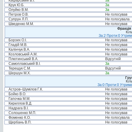
Кафарський В.І.
За
Крук Ю.Б.
За
Олуйко В.М.
За
Петров О.В.
Не голосував
Супрун Л.П.
Не голосувала
Шведенко М.М.
Не голосував
Фракція 
Кіл
За:2 Проти:0 Утрим
Борзих О.І.
Не голосував
Гладій М.В.
Не голосував
Калінчук В.А.
Не голосував
Козловський А.М.
Не голосував
Плютинський В.А.
Відсутній
Самоплавський В.І.
За
Терещук С.М.
Відсутній
Шершун М.Х.
За
Гру
Кіл
За:0 Проти:0 Утрима
Астров–Шумілов Г.К.
Не голосував
Бойко В.О.
Не голосував
Гапочка М.М.
Не голосував
Кириллов В.Д.
Не голосував
Надрага В.І.
Не голосував
Солошенко М.П.
Не голосував
Фоменко К.О.
Не голосувала
Щербань В.П.
Не голосував