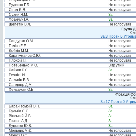
Подобєдов С.М.
Не голосував
Руденко Г.Б.
Не голосував
Сігал Є.Я.
Не голосував
Сухий Я.М.
За
Франчук І.А.
За
Шепетін В.Л.
Не голосував
Група Д
Кіл
За:3 Проти:0 Утрима
Бандурка О.М.
Не голосував
Галієв Е.Е.
Не голосував
Добкін М.М.
Не голосував
Каратуманов О.Ю.
Не голосував
Плохой І.І.
Не голосував
Потебенько М.О.
Відсутній
Райков Б.С.
За
Резнік І.Й.
Не голосував
Салигін В.В.
Не голосував
Сандлер Д.М.
Не голосував
Фельдман О.Б.
За
Фракція Соц
Кіл
За:17 Проти:0 Утрим
Баранівський О.П.
За
Бульба С.С.
За
Вінський Й.В.
За
Грязєв А.Д.
За
Луценко Ю.В.
За
Мельник М.Є.
Не голосував
Мороз О.О.
Не голосував