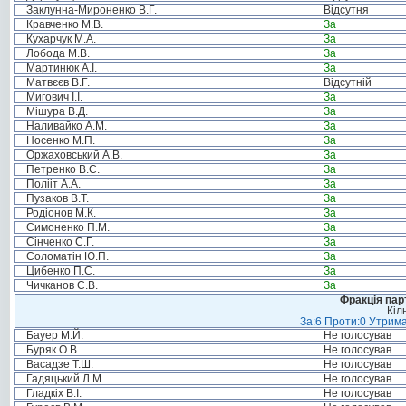
Заклунна-Мироненко В.Г.
Відсутня
Кравченко М.В.
За
Кухарчук М.А.
За
Лобода М.В.
За
Мартинюк А.І.
За
Матвєєв В.Г.
Відсутній
Мигович І.І.
За
Мішура В.Д.
За
Наливайко А.М.
За
Носенко М.П.
За
Оржаховський А.В.
За
Петренко В.С.
За
Полііт А.А.
За
Пузаков В.Т.
За
Родіонов М.К.
За
Симоненко П.М.
За
Сінченко С.Г.
За
Соломатін Ю.П.
За
Цибенко П.С.
За
Чичканов С.В.
За
Фракція пар
Кіл
За:6 Проти:0 Утрима
Бауер М.Й.
Не голосував
Буряк О.В.
Не голосував
Васадзе Т.Ш.
Не голосував
Гадяцький Л.М.
Не голосував
Гладкіх В.І.
Не голосував