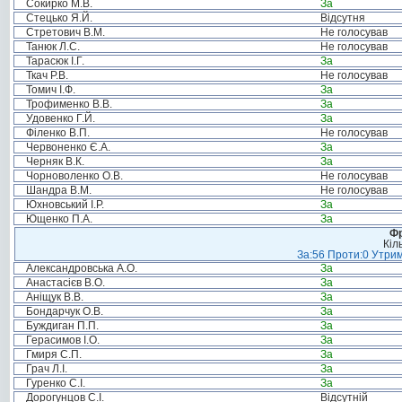
Сокирко М.В.
За
Стецько Я.Й.
Відсутня
Стретович В.М.
Не голосував
Танюк Л.С.
Не голосував
Тарасюк І.Г.
За
Ткач Р.В.
Не голосував
Томич І.Ф.
За
Трофименко В.В.
За
Удовенко Г.Й.
За
Філенко В.П.
Не голосував
Червоненко Є.А.
За
Черняк В.К.
За
Чорноволенко О.В.
Не голосував
Шандра В.М.
Не голосував
Юхновський І.Р.
За
Ющенко П.А.
За
Фр
Кіл
За:56 Проти:0 Утрим
Александровська А.О.
За
Анастасієв В.О.
За
Аніщук В.В.
За
Бондарчук О.В.
За
Буждиган П.П.
За
Герасимов І.О.
За
Гмиря С.П.
За
Грач Л.І.
За
Гуренко С.І.
За
Дорогунцов С.І.
Відсутній