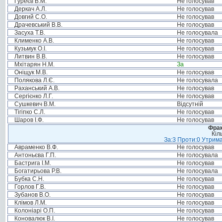
Гуреєв В.М.
Не голосував
Деркач А.Л.
Не голосував
Довгий С.О.
Не голосував
Драчевський В.В.
Не голосував
Засуха Т.В.
Не голосувала
Клименко А.В.
Не голосував
Кузьмук О.І.
Не голосував
Литвин В.В.
Не голосував
Мхітарян Н.М.
За
Оніщук М.В.
Не голосував
Полякова Л.Є.
Не голосувала
Раханський А.В.
Не голосував
Сергієнко Л.Г.
Не голосував
Сушкевич В.М.
Відсутній
Тігіпко С.Л.
Не голосував
Шаров І.Ф.
Не голосував
Фрак
Кіл
За:3 Проти:0 Утрима
Авраменко В.Ф.
Не голосував
Антоньєва Г.П.
Не голосувала
Бастрига І.М.
Не голосував
Богатирьова Р.В.
Не голосувала
Бубка С.Н.
Не голосував
Горлов Г.В.
Не голосував
Зубанов В.О.
Не голосував
Клімов Л.М.
Не голосував
Колоніарі О.П.
Не голосував
Коновалюк В.І.
Не голосував