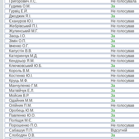
Григорович Л.С.
Не голосувала
Гудима О.М.
За
Гурвіц Е.Й.
Не голосував
Джоджик Я.І.
За
Єхануров Ю.І.
Не голосував
Жебрівський П.І.
Не голосував
Жулинський М.Г.
Не голосував
Заєць І.О.
За
Зімін О.П.
За
Івченко О.Г.
За
Капустін В.В.
Не голосував
Катеринчук М.Д.
Не голосував
Кендзьор Я.М.
Не голосував
Ключковський Ю.Б.
За
Король В.М.
Не голосував
Костенко Ю.І.
Не голосував
Круць М.Ф.
Не голосував
Манчуленко Г.М.
За
Матвійчук Е.Л.
За
Мойсик В.Р.
За
Одайник М.М.
За
Олійник П.М.
Не голосував
Оробець Ю.М.
За
Павленко Ю.О.
За
Поліщук М.Є.
За
Порошенко П.О.
Не голосував
Сабашук П.П.
Відсутній
Слободян О.В.
За