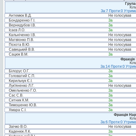
Група
Кіл
За:7 Проти:0 Утрима
Антемюк В.Д.
Не голосував
Бондаренко Г.І.
За
Вернидубов І.В.
За
Ісаєв Л.О.
За
Кальніченко І.В.
Не голосував
Матвієнко П.В.
Не голосував
Пєхота В.Ю.
Не голосував
Савицький В.В.
Не голосував
Сацюк В.М.
За
Фракція
Кіл
За:14 Проти:0 Утрим
Білорус О.Г.
За
Головатий С.П.
За
Кирильчук Є.І.
За
Лук'яненко Л.Г.
Не голосував
Омельченко Г.О.
За
Сас С.В.
За
Ситник К.М.
За
Тимошенко Ю.В.
За
Хмара С.І.
За
Фракція Нар
Кіл
За:6 Проти:0 Утрима
Заічко В.О.
Не голосував
Каденюк Л.К.
За