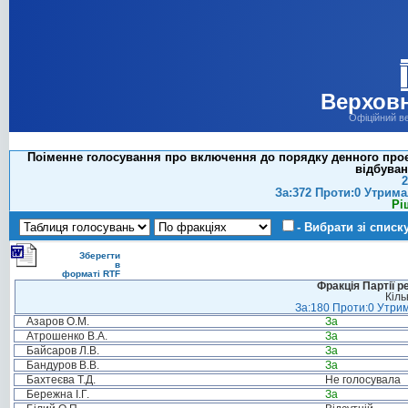
Верховн
Офіційний в
Поіменне голосування про включення до порядку денного про
відбуван
2
За:372 Проти:0 Утрима
Рі
- Вибрати зі списк
Зберегти
в
форматі RTF
Фракція Партії р
Кіль
За:180 Проти:0 Утрим
Азаров О.М.
За
Атрошенко В.А.
За
Байсаров Л.В.
За
Бандуров В.В.
За
Бахтеєва Т.Д.
Не голосувала
Бережна І.Г.
За