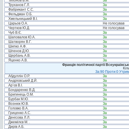
Тихонов В.М.
За
Труханов Г.Л.
За
Фабрикант С.С.
За
Фельдман О.Б.
За
Хмельницький В.І.
За
Царьов О.А.
Не голосував
Чертков Ю.Д.
Не голосував
Чуб В.Є.
За
Шаповалов Ю.А.
За
Шатворян В.Г.
За
Шипко А.Ф.
За
Шпенов Д.Ю.
За
Щербань А.В.
За
Яценко А.В.
За
Фракція політичної партії Всеукраїнсь
Кіл
За:90 Проти:0 Утрим
Абдуллін О.Р.
За
Андрієвський Д.Й.
За
Ар’єв В.І.
За
Бондаренко В.Д.
За
Бригинець О.М.
За
Бурбак М.Ю.
За
Вознюк Ю.В.
За
Головко В.А.
За
Гриценко А.С.
За
Денісова Л.Л.
За
Джемілєв М. .
За
Дирів А.Б.
За