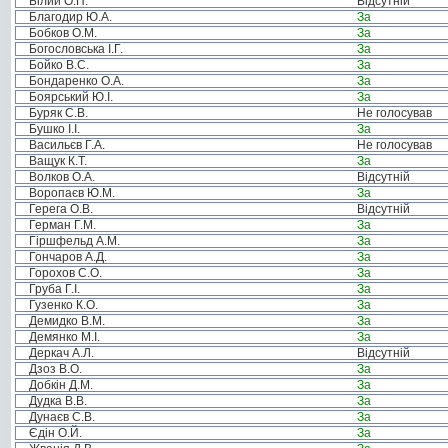
Білий О.П.
Відсутній
Благодир Ю.А.
За
Бобков О.М.
За
Богословська І.Г.
За
Бойко В.С.
За
Бондаренко О.А.
За
Боярський Ю.І.
За
Буряк С.В.
Не голосував
Бушко І.І.
За
Васильєв Г.А.
Не голосував
Ващук К.Т.
За
Волков О.А.
Відсутній
Воропаєв Ю.М.
За
Герега О.В.
Відсутній
Герман Г.М.
За
Гіршфельд А.М.
За
Гончаров А.Д.
За
Горохов С.О.
За
Груба Г.І.
За
Гузенко К.О.
За
Демидко В.М.
За
Демянко М.І.
За
Деркач А.Л.
Відсутній
Дзоз В.О.
За
Добкін Д.М.
За
Дудка В.В.
За
Дунаєв С.В.
За
Єдін О.Й.
За