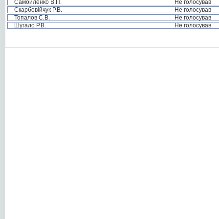
Самойленко В.П.
Не голосував
Скарбовійчук Р.В.
Не голосував
Топалов С.В.
Не голосував
Шугало Р.В.
Не голосував