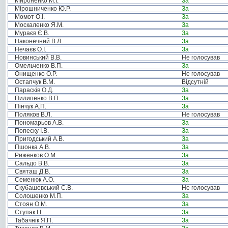
Мироненко М.І.
За
Мірошниченко Ю.Р.
За
Момот О.І.
За
Москаленко Я.М.
За
Мураєв Є.В.
За
Наконечний В.Л.
За
Нечаєв О.І.
За
Новинський В.В.
Не голосував
Омельченко В.П.
За
Онищенко О.Р.
Не голосував
Остапчук В.М.
Відсутній
Парасків О.Д.
За
Пилипенко В.П.
За
Пінчук А.П.
За
Поляков В.Л.
Не голосував
Пономарьов А.В.
За
Попеску І.В.
За
Пригодський А.В.
За
Пшонка А.В.
За
Риженков О.М.
За
Сальдо В.В.
За
Святаш Д.В.
За
Семенюк А.О.
За
Скубашевський С.В.
Не голосував
Солошенко М.П.
За
Стоян О.М.
За
Ступак І.І.
За
Табачнік Я.П.
За