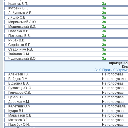
Кравчук В.П.
За
Кутовий В.Г.
За
Лабунська А.В.
За
Ляшко О.В.
За
Миримський Л.Ю.
За
Мошенський В.З.
За
Павелко А.В.
За
Петьовка В.В.
За
Рибак В.В.
За
Сергієнко Л.Г.
За
Стаднійчук Р.В.
За
Табалов О.М.
За
Чудновський В.О.
За
Фракція Ком
Кіл
За:0 Проти:0 Утрима
Алексєєв І.В.
Не голосував
Байдюк Л.М.
Не голосувала
Бідьовка В.А.
Не голосував
Буховець О.Ю.
Не голосував
Гончаров С.В.
Не голосував
Губар В.І.
Не голосував
Дорохов А.М.
Не голосував
Калетник О.М.
Не голосувала
Кудря В.І.
Не голосував
Мармазов Є.В.
Не голосував
Матвєєв В.Г.
Не голосував
Парубок О.Н.
Не голосував