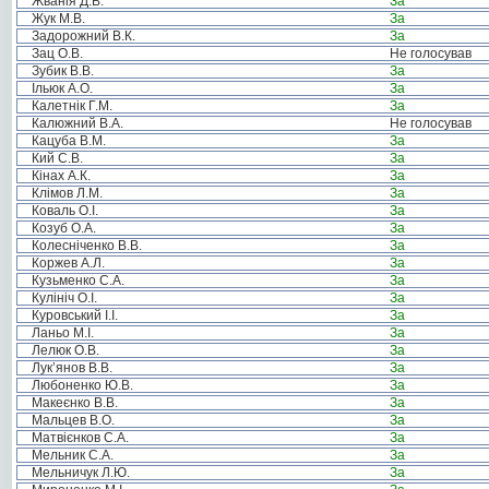
Жванія Д.В.
За
Жук М.В.
За
Задорожний В.К.
За
Зац О.В.
Не голосував
Зубик В.В.
За
Ільюк А.О.
За
Калетнік Г.М.
За
Калюжний В.А.
Не голосував
Кацуба В.М.
За
Кий С.В.
За
Кінах А.К.
За
Клімов Л.М.
За
Коваль О.І.
За
Козуб О.А.
За
Колесніченко В.В.
За
Коржев А.Л.
За
Кузьменко С.А.
За
Кулініч О.І.
За
Куровський І.І.
За
Ланьо М.І.
За
Лелюк О.В.
За
Лук’янов В.В.
За
Любоненко Ю.В.
За
Макеєнко В.В.
За
Мальцев В.О.
За
Матвієнков С.А.
За
Мельник С.А.
За
Мельничук Л.Ю.
За