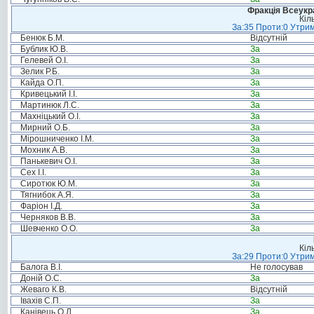
Фракція Всеукр
Кіл
За:35 Проти:0 Утрим
Бенюк Б.М.
Відсутній
Бублик Ю.В.
За
Гелевей О.І.
За
Зелик Р.Б.
За
Кайда О.П.
За
Кривецький І.І.
За
Мартинюк Л.С.
За
Махніцький О.І.
За
Мирний О.Б.
За
Мірошниченко І.М.
За
Мохник А.В.
За
Панькевич О.І.
За
Сех І.І.
За
Сиротюк Ю.М.
За
Тягнибок А.Я.
За
Фаріон І.Д.
За
Черняков В.В.
За
Шевченко О.О.
За
Кіл
За:29 Проти:0 Утрим
Балога В.І.
Не голосував
Доній О.С.
За
Жеваго К.В.
Відсутній
Івахів С.П.
За
Канівець О.Л.
За