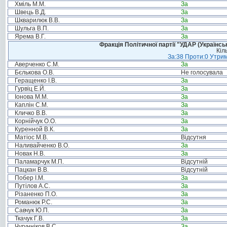
Хміль М.М.
За
Швець В.Д.
За
Шкварилюк В.В.
За
Шульга В.П.
За
Ярема В.Г.
За
Фракція Політичної партії "УДАР (Україн
Кіл
За:38 Проти:0 Утрим
Аверченко С.М.
За
Бєлькова О.В.
Не голосувала
Геращенко І.В.
За
Гурвіц Е.Й.
За
Іонова М.М.
За
Каплін С.М.
За
Кличко В.В.
За
Корнійчук О.О.
За
Куренной В.К.
За
Матіос М.В.
Відсутня
Наливайченко В.О.
За
Новак Н.В.
За
Паламарчук М.П.
Відсутній
Пацкан В.В.
Відсутній
Побер І.М.
За
Путілов А.С.
За
Різаненко П.О.
За
Романюк Р.С.
За
Савчук Ю.П.
За
Ткачук Г.В.
За
Чугунніков В.С.
За