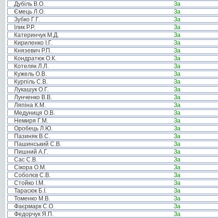
Дубіль В.О.
За
Ємець Л.О.
За
Зубко Г.Г.
За
Ілик Р.Р.
За
Катеринчук М.Д.
За
Кириленко І.Г.
За
Князевич Р.П.
За
Кондратюк О.К.
За
Котеляк Л.Л.
За
Кужель О.В.
За
Курпіль С.В.
За
Лукашук О.Г.
За
Лунченко В.В.
За
Ляпіна К.М.
За
Медуниця О.В.
За
Немиря Г.М.
За
Оробець Л.Ю.
За
Пазиняк В.С.
За
Пашинський С.В.
За
Пишний А.Г.
За
Сас С.В.
За
Сікора О.М.
За
Соболєв С.В.
За
Стойко І.М.
За
Тарасюк Б.І.
За
Томенко М.В.
За
Фаєрмарк С.О.
За
Федорчук Я.П.
За