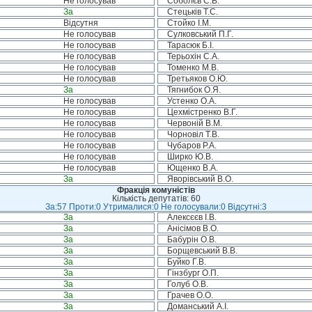
Не голосував
Соболєв С.В.
За
Стецьків Т.С.
Відсутня
Стойко І.М.
Не голосував
Сулковський П.Г.
Не голосував
Тарасюк Б.І.
Не голосував
Терьохін С.А.
Не голосував
Томенко М.В.
Не голосував
Третьяков О.Ю.
За
Тягнибок О.Я.
Не голосував
Устенко О.А.
Не голосував
Цехмістренко В.Г.
Не голосував
Червоній В.М.
Не голосував
Чорновіл Т.В.
Не голосував
Чубаров Р.А.
Не голосував
Ширко Ю.В.
Не голосував
Ющенко В.А.
За
Яворівський В.О.
Фракція комуністів
Кількість депутатів: 60
За:57 Проти:0 Утрималися:0 Не голосували:0 Відсутні:3
За
Алексєєв І.В.
За
Анісімов В.О.
За
Бабурін О.В.
За
Борщевський В.В.
За
Буйко Г.В.
За
Гінзбург О.П.
За
Голуб О.В.
За
Грачев О.О.
За
Доманський А.І.