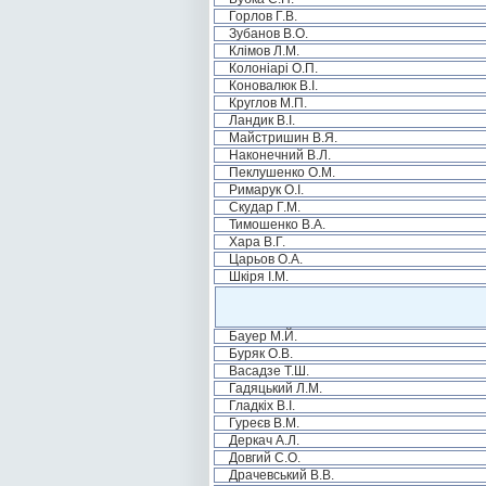
Горлов Г.В.
Зубанов В.О.
Клімов Л.М.
Колоніарі О.П.
Коновалюк В.І.
Круглов М.П.
Ландик В.І.
Майстришин В.Я.
Наконечний В.Л.
Пеклушенко О.М.
Римарук О.І.
Скудар Г.М.
Тимошенко В.А.
Хара В.Г.
Царьов О.А.
Шкіря І.М.
Бауер М.Й.
Буряк О.В.
Васадзе Т.Ш.
Гадяцький Л.М.
Гладкіх В.І.
Гуреєв В.М.
Деркач А.Л.
Довгий С.О.
Драчевський В.В.