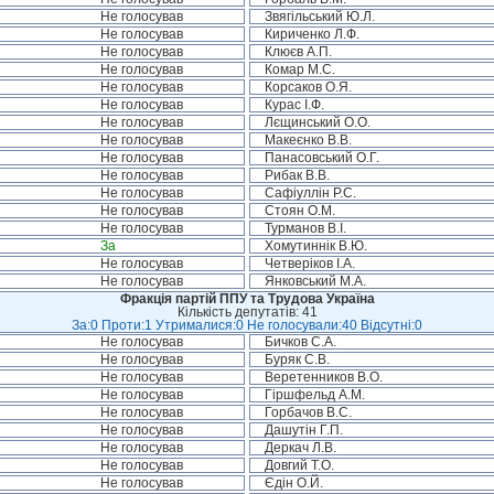
Не голосував
Звягільський Ю.Л.
Не голосував
Кириченко Л.Ф.
Не голосував
Клюєв А.П.
Не голосував
Комар М.С.
Не голосував
Корсаков О.Я.
Не голосував
Курас І.Ф.
Не голосував
Лєщинський О.О.
Не голосував
Макеєнко В.В.
Не голосував
Панасовський О.Г.
Не голосував
Рибак В.В.
Не голосував
Сафіуллін Р.С.
Не голосував
Стоян О.М.
Не голосував
Турманов В.І.
За
Хомутиннік В.Ю.
Не голосував
Четверіков І.А.
Не голосував
Янковський М.А.
Фракція партій ППУ та Трудова Україна
Кількість депутатів: 41
За:0 Проти:1 Утрималися:0 Не голосували:40 Відсутні:0
Не голосував
Бичков С.А.
Не голосував
Буряк С.В.
Не голосував
Веретенников В.О.
Не голосував
Гіршфельд А.М.
Не голосував
Горбачов В.С.
Не голосував
Дашутін Г.П.
Не голосував
Деркач Л.В.
Не голосував
Довгий Т.О.
Не голосував
Єдін О.Й.