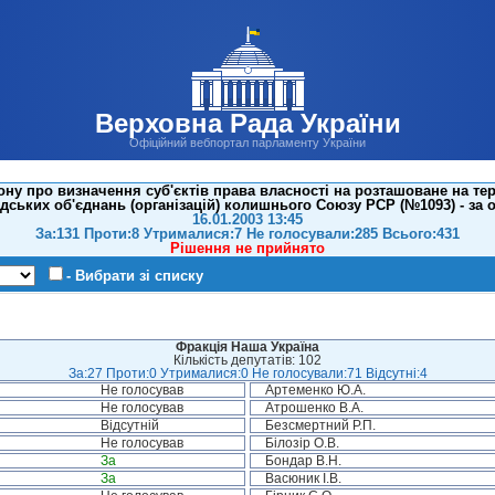
Верховна Рада України
Офіційний вебпортал парламенту України
ну про визначення суб'єктів права власності на розташоване на те
дських об'єднань (організацій) колишнього Союзу РСР (№1093) - за 
16.01.2003 13:45
За:131 Проти:8 Утрималися:7 Не голосували:285 Всього:431
Рішення не прийнято
- Вибрати зі списку
Фракція Наша Україна
Кількість депутатів: 102
За:27 Проти:0 Утрималися:0 Не голосували:71 Відсутні:4
Не голосував
Артеменко Ю.А.
Не голосував
Атрошенко В.А.
Відсутній
Безсмертний Р.П.
Не голосував
Білозір О.В.
За
Бондар В.Н.
За
Васюник І.В.