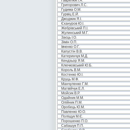
Гаврилюк І.Я.
Григорович Л.С.
Гудима О.М.
Гурвіц Е.Й.
Джоджик Я.І.
Єхануров Ю.І.
Жебрівський П.І.
Жулинський М.Г.
Заєць І.О.
Зімін О.П.
Івченко О.Г.
Капустін В.В.
Катеринчук М.Д.
Кендзьор Я.М.
Ключковський Ю.Б.
Король В.М.
Костенко Ю.І.
Круць М.Ф.
Манчуленко Г.М.
Матвійчук Е.Л.
Мойсик В.Р.
Одайник М.М.
Олійник П.М.
Оробець Ю.М.
Павленко Ю.О.
Поліщук М.Є.
Порошенко П.О.
Сабашук П.П.