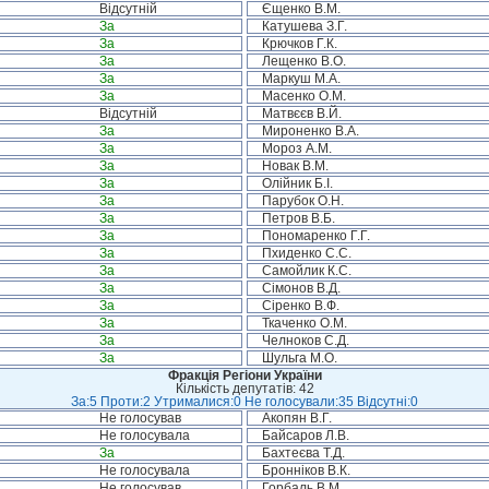
Відсутній
Єщенко В.М.
За
Катушева З.Г.
За
Крючков Г.К.
За
Лещенко В.О.
За
Маркуш М.А.
За
Масенко О.М.
Відсутній
Матвєєв В.Й.
За
Мироненко В.А.
За
Мороз А.М.
За
Новак В.М.
За
Олійник Б.І.
За
Парубок О.Н.
За
Петров В.Б.
За
Пономаренко Г.Г.
За
Пхиденко С.С.
За
Самойлик К.С.
За
Сімонов В.Д.
За
Сіренко В.Ф.
За
Ткаченко О.М.
За
Челноков С.Д.
За
Шульга М.О.
Фракція Регіони України
Кількість депутатів: 42
За:5 Проти:2 Утрималися:0 Не голосували:35 Відсутні:0
Не голосував
Акопян В.Г.
Не голосувала
Байсаров Л.В.
За
Бахтеєва Т.Д.
Не голосувала
Бронніков В.К.
Не голосував
Горбаль В.М.