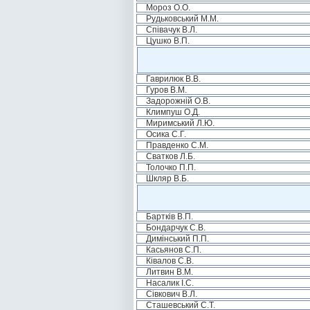
Мороз О.О.
Рудьковський М.М.
Співачук В.Л.
Цушко В.П.
Гаврилюк В.В.
Гуров В.М.
Задорожній О.В.
Климпуш О.Д.
Миримський Л.Ю.
Осика С.Г.
Правденко С.М.
Сватков Л.Б.
Толочко П.П.
Шкляр В.Б.
Бартків В.П.
Бондарчук С.В.
Димінський П.П.
Касьянов С.П.
Ківалов С.В.
Литвин В.М.
Насалик І.С.
Сівкович В.Л.
Сташевський С.Т.