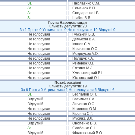
За
Ніколаєнко С.М.
За
Семенюк В.П.
За
Сподаренко І.В.
За
Шибко В.Я.
Група Народовладдя
Кількість депутатів: 20
За:1 Проти:0 Утрималися:0 Не голосували:19 Відсутні:0
Не голосував
Губський Б.В.
Не голосував
Демьохін В.А.
Не голосував
Іванов С.А.
Не голосував
Козаченко О.О.
Не голосував
Мокроусов А.О.
Не голосував
Поліщук К.А.
Не голосував
Ременюк О.І.
Не голосував
Сятиня М.Л.
Не голосував
Хмельницький В.І.
Не голосував
Юхновський О.І.
Позафракційні
Кількість депутатів: 19
За:6 Проти:0 Утрималися:1 Не голосували:6 Відсутні:6
За
Беспалов О.П.
Відсутній
Васильєв Г.А.
Відсутній
Зінченко О.О.
Не голосував
Кеменяш О.М.
Не голосував
Кіроянц С.Г.
Не голосував
Мусіяка В.Л.
Відсутній
Онопенко В.В.
За
Слабенко С.І.
Відсутній
Фіалковський В.О.