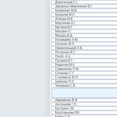
Дорогунцов С.І.
Заклунна-Мироненко В.Г.
Кравченко М.В.
Кухарчук М.А.
Лобода М.В.
Мартинюк А.І.
Матвєєв В.Г.
Мигович І.І.
Мішура В.Д.
Наливайко А.М.
Носенко М.П.
Оржаховський А.В.
Петренко В.С.
Полііт А.А.
Пузаков В.Т.
Родіонов М.К.
Симоненко П.М.
Сінченко С.Г.
Соломатін Ю.П.
Цибенко П.С.
Чичканов С.В.
Авраменко В.Ф.
Антоньєва Г.П.
Бастрига І.М.
Богатирьова Р.В.
Бубка С.Н.