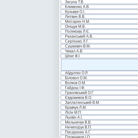
Засуха Т.В.
Клименко А.В.
Кузьмук О.І.
Литвин В.В.
Мхітарян Н.М.
Оніщук М.В.
Полякова Л.Є.
Раханський А.В.
Сергієнко Л.Г.
Сушкевич В.М.
Чикал А.В.
Шпиг Ф.І.
Абдуллін О.Р.
Біловол О.М.
Волков О.М.
Гайдош І.Ф.
Грановський О.Г.
Євдокимов В.О.
Заплатинський В.М.
Кравчук Л.М.
Лісін М.П.
Льовін А.І.
Мельничук В.В.
Нечипорук В.П.
Писаренко А.Г.
Плужников І.О.