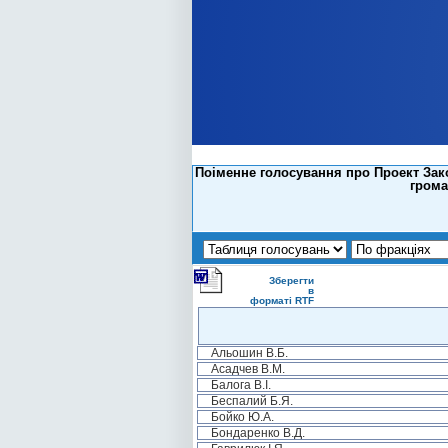
Поіменне голосування про Проект Зако
грома
Зберегти
в
форматі RTF
Альошин В.Б.
Асадчев В.М.
Балога В.І.
Беспалий Б.Я.
Бойко Ю.А.
Бондаренко В.Д.