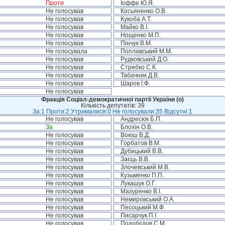
Проти
Іоффе Ю.Я.
Не голосував
Косьяненко О.В.
Не голосував
Кукоба А.Т.
Не голосував
Майко В.І.
Не голосував
Нощенко М.П.
Не голосував
Пінчук В.М.
Не голосувала
Поплавський М.М.
Не голосував
Рудковський Д.О.
Не голосував
Стребко С.К.
Не голосував
Табачник Д.В.
Не голосував
Шаров І.Ф.
Не голосував
Фракція Соціал-демократичної партії України (о)
Кількість депутатів: 39
За:1 Проти:2 Утрималися:0 Не голосували:35 Відсутні:1
Не голосував
Андресюк Б.П.
За
Блохін О.В.
Не голосував
Воюш В.Д.
Не голосував
Горбатов В.М.
Не голосував
Дубицький В.В.
Не голосував
Заєць В.В.
Не голосував
Злочевський М.В.
Не голосував
Кузьменко П.П.
Не голосував
Лукашук О.Г.
Не голосував
Мазуренко В.І.
Не голосував
Немировський О.А.
Не голосував
Песоцький М.Ф.
Не голосував
Писарчук П.І.
Не голосував
Подобєдов С.М.