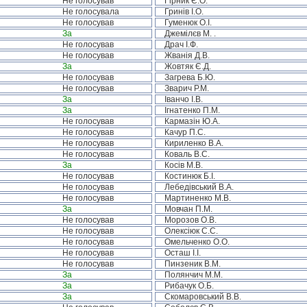
Не голосував
Гірник Є.О.
Не голосувала
Гринів І.О.
Не голосував
Гуменюк О.І.
За
Джемілєв М. .
Не голосував
Драч І.Ф.
Не голосував
Жванія Д.В.
За
Жовтяк Є.Д.
Не голосував
Загрева Б.Ю.
Не голосував
Зварич Р.М.
За
Іванчо І.В.
За
Ігнатенко П.М.
Не голосував
Кармазін Ю.А.
Не голосував
Качур П.С.
Не голосував
Кириленко В.А.
Не голосував
Коваль В.С.
За
Косів М.В.
Не голосував
Костинюк Б.І.
Не голосував
Лебедівський В.А.
Не голосував
Мартиненко М.В.
За
Мовчан П.М.
Не голосував
Морозов О.В.
Не голосував
Олексіюк С.С.
Не голосував
Омельченко О.О.
Не голосував
Осташ І.І.
Не голосував
Пинзеник В.М.
За
Полянчич М.М.
За
Рибачук О.Б.
За
Скомаровський В.В.