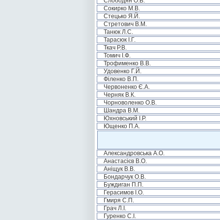
Слободян О.В.
Сокирко М.В.
Стецько Я.Й.
Стретович В.М.
Танюк Л.С.
Тарасюк І.Г.
Ткач Р.В.
Томич І.Ф.
Трофименко В.В.
Удовенко Г.Й.
Філенко В.П.
Червоненко Є.А.
Черняк В.К.
Чорноволенко О.В.
Шандра В.М.
Юхновський І.Р.
Ющенко П.А.
Александровська А.О.
Анастасієв В.О.
Аніщук В.В.
Бондарчук О.В.
Буждиган П.П.
Герасимов І.О.
Гмиря С.П.
Грач Л.І.
Гуренко С.І.