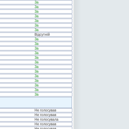
За
За
За
За
За
За
За
Відсутній
За
За
За
За
За
За
За
За
За
За
За
За
За
Не голосував
Не голосував
Не голосувала
Не голосував
Не голосував