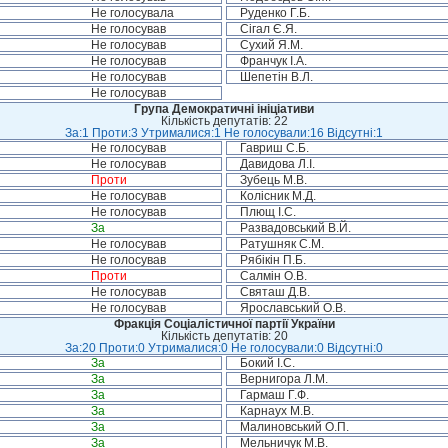
Не голосувала
Руденко Г.Б.
Не голосував
Сігал Є.Я.
Не голосував
Сухий Я.М.
Не голосував
Франчук І.А.
Не голосував
Шепетін В.Л.
Не голосував
Група Демократичні ініціативи
Кількість депутатів: 22
За:1 Проти:3 Утрималися:1 Не голосували:16 Відсутні:1
Не голосував
Гавриш С.Б.
Не голосував
Давидова Л.І.
Проти
Зубець М.В.
Не голосував
Колісник М.Д.
Не голосував
Плющ І.С.
За
Развадовський В.Й.
Не голосував
Ратушняк С.М.
Не голосував
Рябікін П.Б.
Проти
Салмін О.В.
Не голосував
Святаш Д.В.
Не голосував
Ярославський О.В.
Фракція Соціалістичної партії України
Кількість депутатів: 20
За:20 Проти:0 Утрималися:0 Не голосували:0 Відсутні:0
За
Бокий І.С.
За
Вернигора Л.М.
За
Гармаш Г.Ф.
За
Карнаух М.В.
За
Малиновський О.П.
За
Мельничук М.В.