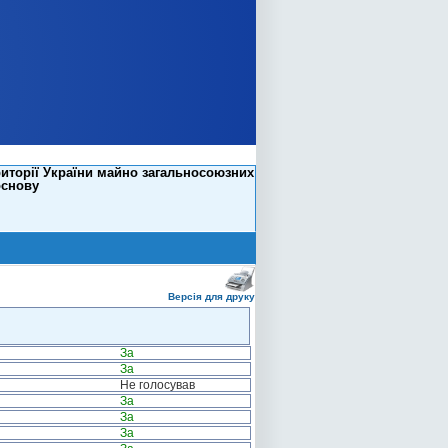
риторії України майно загальносоюзних
основу
Версія для друку
За
За
Не голосував
За
За
За