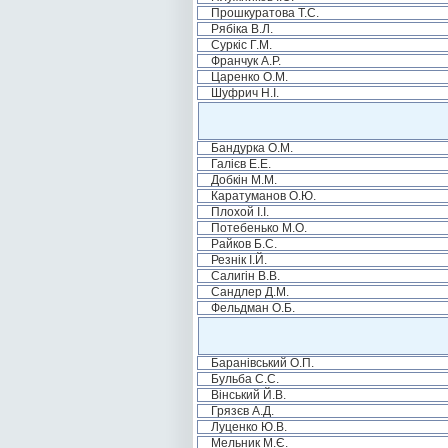
Прошкуратова Т.С.
Рябіка В.Л.
Суркіс Г.М.
Франчук А.Р.
Царенко О.М.
Шуфрич Н.І.
Бандурка О.М.
Галієв Е.Е.
Добкін М.М.
Каратуманов О.Ю.
Плохой І.І.
Потебенько М.О.
Райков Б.С.
Резнік І.Й.
Салигін В.В.
Сандлер Д.М.
Фельдман О.Б.
Баранівський О.П.
Бульба С.С.
Вінський Й.В.
Грязєв А.Д.
Луценко Ю.В.
Мельник М.Є.