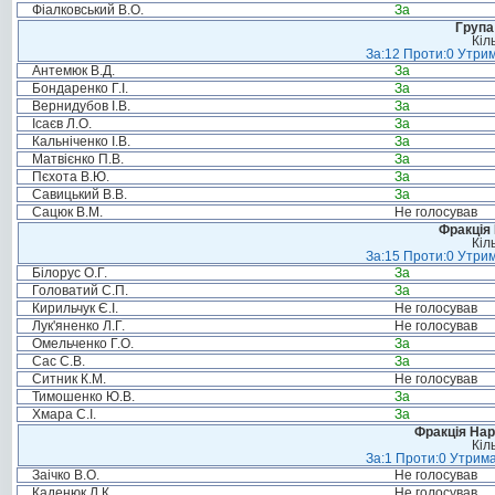
Фіалковський В.О.
За
Група
Кіл
За:12 Проти:0 Утрим
Антемюк В.Д.
За
Бондаренко Г.І.
За
Вернидубов І.В.
За
Ісаєв Л.О.
За
Кальніченко І.В.
За
Матвієнко П.В.
За
Пєхота В.Ю.
За
Савицький В.В.
За
Сацюк В.М.
Не голосував
Фракція
Кіл
За:15 Проти:0 Утрим
Білорус О.Г.
За
Головатий С.П.
За
Кирильчук Є.І.
Не голосував
Лук'яненко Л.Г.
Не голосував
Омельченко Г.О.
За
Сас С.В.
За
Ситник К.М.
Не голосував
Тимошенко Ю.В.
За
Хмара С.І.
За
Фракція Нар
Кіл
За:1 Проти:0 Утрима
Заічко В.О.
Не голосував
Каденюк Л.К.
Не голосував