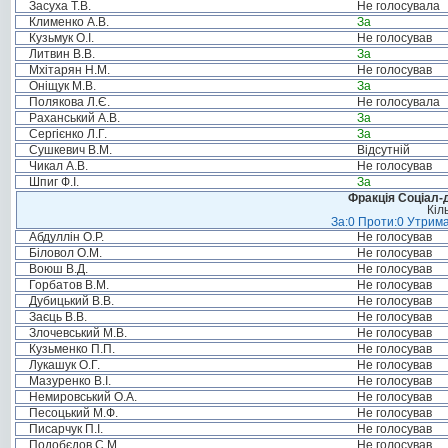
Засуха Т.В.
Не голосувала
Клименко А.В.
За
Кузьмук О.І.
Не голосував
Литвин В.В.
За
Мхітарян Н.М.
Не голосував
Оніщук М.В.
За
Полякова Л.Є.
Не голосувала
Раханський А.В.
За
Сергієнко Л.Г.
За
Сушкевич В.М.
Відсутній
Чикал А.В.
Не голосував
Шпиг Ф.І.
За
Фракція Соціал-д
Кіл
За:0 Проти:0 Утрима
Абдуллін О.Р.
Не голосував
Біловол О.М.
Не голосував
Воюш В.Д.
Не голосував
Горбатов В.М.
Не голосував
Дубицький В.В.
Не голосував
Заєць В.В.
Не голосував
Злочевський М.В.
Не голосував
Кузьменко П.П.
Не голосував
Лукашук О.Г.
Не голосував
Мазуренко В.І.
Не голосував
Немировський О.А.
Не голосував
Песоцький М.Ф.
Не голосував
Писарчук П.І.
Не голосував
Подобєдов С.М.
Не голосував