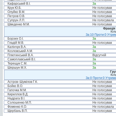
Кафарський В.І.
За
Крук Ю.Б.
Не голосував
Олуйко В.М.
Не голосував
Петров О.В.
Не голосував
Супрун Л.П.
Не голосувала
Шведенко М.М.
Не голосував
Фракція 
Кіл
За:10 Проти:0 Утрим
Борзих О.І.
За
Гладій М.В.
Не голосував
Калінчук В.А.
За
Козловський А.М.
За
Плютинський В.А.
Відсутній
Самоплавський В.І.
За
Терещук С.М.
За
Шершун М.Х.
За
Гру
Кіл
За:0 Проти:0 Утрима
Астров–Шумілов Г.К.
Не голосував
Бойко В.О.
Не голосував
Гапочка М.М.
Не голосував
Кириллов В.Д.
Не голосував
Надрага В.І.
Не голосував
Солошенко М.П.
Не голосував
Фоменко К.О.
Не голосувала
Щербань В.П.
Не голосував