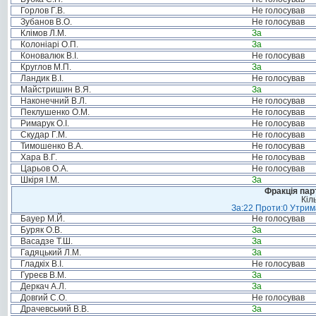
Горлов Г.В.
Не голосував
Зубанов В.О.
Не голосував
Клімов Л.М.
За
Колоніарі О.П.
За
Коновалюк В.І.
Не голосував
Круглов М.П.
За
Ландик В.І.
Не голосував
Майстришин В.Я.
За
Наконечний В.Л.
Не голосував
Пеклушенко О.М.
Не голосував
Римарук О.І.
Не голосував
Скудар Г.М.
Не голосував
Тимошенко В.А.
Не голосував
Хара В.Г.
Не голосував
Царьов О.А.
Не голосував
Шкіря І.М.
За
Фракція пар
Кіл
За:22 Проти:0 Утрима
Бауер М.Й.
Не голосував
Буряк О.В.
За
Васадзе Т.Ш.
За
Гадяцький Л.М.
За
Гладкіх В.І.
Не голосував
Гуреєв В.М.
За
Деркач А.Л.
За
Довгий С.О.
Не голосував
Драчевський В.В.
За