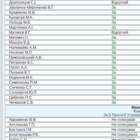
Дорогунцов С.І.
Відсутній
Заклунна-Мироненко В.Г.
За
Кравченко М.В.
За
Кухарчук М.А.
За
Лобода М.В.
За
Мартинюк А.І.
За
Матвєєв В.Г.
Відсутній
Мигович І.І.
За
Мішура В.Д.
За
Наливайко А.М.
За
Носенко М.П.
За
Оржаховський А.В.
За
Петренко В.С.
За
Полііт А.А.
За
Пузаков В.Т.
За
Родіонов М.К.
За
Симоненко П.М.
За
Сінченко С.Г.
За
Соломатін Ю.П.
За
Цибенко П.С.
За
Чичканов С.В.
За
Фрак
Кіл
За:9 Проти:0 Утрима
Авраменко В.Ф.
Не голосував
Антоньєва Г.П.
Не голосувала
Бастрига І.М.
Не голосував
Богатирьова Р.В.
Не голосувала
Бубка С.Н.
Не голосував