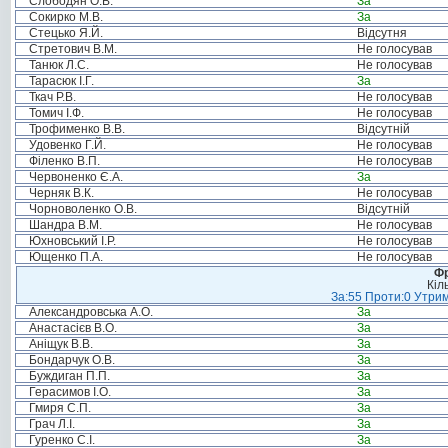
Слободян О.В.
За
Сокирко М.В.
За
Стецько Я.Й.
Відсутня
Стретович В.М.
Не голосував
Танюк Л.С.
Не голосував
Тарасюк І.Г.
За
Ткач Р.В.
Не голосував
Томич І.Ф.
Не голосував
Трофименко В.В.
Відсутній
Удовенко Г.Й.
Не голосував
Філенко В.П.
Не голосував
Червоненко Є.А.
За
Черняк В.К.
Не голосував
Чорноволенко О.В.
Відсутній
Шандра В.М.
Не голосував
Юхновський І.Р.
Не голосував
Ющенко П.А.
Не голосував
Фр
Кіл
За:55 Проти:0 Утрим
Александровська А.О.
За
Анастасієв В.О.
За
Аніщук В.В.
За
Бондарчук О.В.
За
Буждиган П.П.
За
Герасимов І.О.
За
Гмиря С.П.
За
Грач Л.І.
За
Гуренко С.І.
За