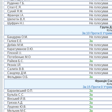
Руденко Г.Б.
Не голосував
Сігал Є.Я.
Не голосував
Сухий Я.М.
Не голосував
Франчук І.А.
Не голосував
Шепетін В.Л.
Не голосував
Шуфрич Н.І.
Не голосував
Група Д
Кіл
За:10 Проти:0 Утрима
Бандурка О.М.
Не голосував
Галієв Е.Е.
За
Добкін М.М.
Не голосував
Каратуманов О.Ю.
Не голосував
Плохой І.І.
Не голосував
Потебенько М.О.
Не голосував
Райков Б.С.
За
Резнік І.Й.
Не голосував
Салигін В.В.
Не голосував
Сандлер Д.М.
Не голосував
Фельдман О.Б.
За
Фракція Соц
Кіл
За:15 Проти:0 Утрим
Баранівський О.П.
За
Бульба С.С.
За
Вінський Й.В.
За
Грязєв А.Д.
За
Луценко Ю.В.
За
Мельник М.Є.
За