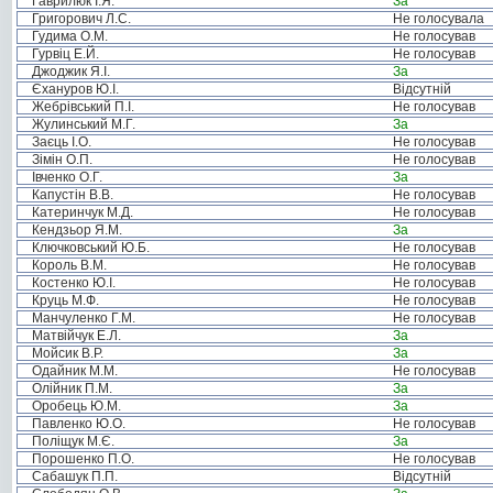
Гаврилюк І.Я.
За
Григорович Л.С.
Не голосувала
Гудима О.М.
Не голосував
Гурвіц Е.Й.
Не голосував
Джоджик Я.І.
За
Єхануров Ю.І.
Відсутній
Жебрівський П.І.
Не голосував
Жулинський М.Г.
За
Заєць І.О.
Не голосував
Зімін О.П.
Не голосував
Івченко О.Г.
За
Капустін В.В.
Не голосував
Катеринчук М.Д.
Не голосував
Кендзьор Я.М.
За
Ключковський Ю.Б.
Не голосував
Король В.М.
Не голосував
Костенко Ю.І.
Не голосував
Круць М.Ф.
Не голосував
Манчуленко Г.М.
Не голосував
Матвійчук Е.Л.
За
Мойсик В.Р.
За
Одайник М.М.
Не голосував
Олійник П.М.
За
Оробець Ю.М.
За
Павленко Ю.О.
Не голосував
Поліщук М.Є.
За
Порошенко П.О.
Не голосував
Сабашук П.П.
Відсутній