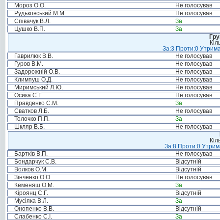
Мороз О.О.
Не голосував
Рудьковський М.М.
Не голосував
Співачук В.Л.
За
Цушко В.П.
За
Гру
Кіл
За:3 Проти:0 Утрима
Гаврилюк В.В.
Не голосував
Гуров В.М.
Не голосував
Задорожній О.В.
Не голосував
Климпуш О.Д.
Не голосував
Миримський Л.Ю.
Не голосував
Осика С.Г.
Не голосував
Правденко С.М.
За
Сватков Л.Б.
Не голосував
Толочко П.П.
За
Шкляр В.Б.
Не голосував
Кіл
За:8 Проти:0 Утрим
Бартків В.П.
Не голосував
Бондарчук С.В.
Відсутній
Волков О.М.
Відсутній
Зінченко О.О.
Не голосував
Кеменяш О.М.
За
Кіроянц С.Г.
Відсутній
Мусіяка В.Л.
За
Онопенко В.В.
Відсутній
Слабенко С.І.
За