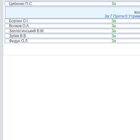
Цибенко П.С.
За
Кіл
За:7 Проти:0 Утрим
Борзих О.І.
За
Волков О.А.
За
Заплатинський В.М.
За
Зубик В.В.
За
Федун О.Л.
За