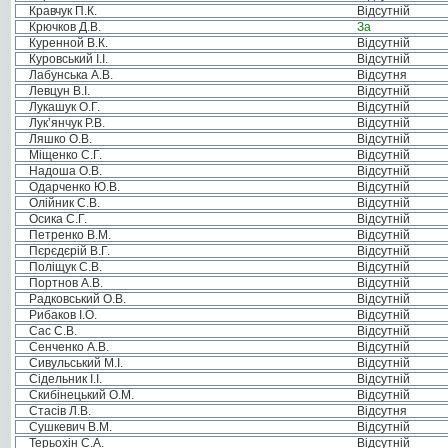
Кравчук П.К.
Відсутній
Крючков Д.В.
За
Куренной В.К.
Відсутній
Куровський І.І.
Відсутній
Лабунська А.В.
Відсутня
Левцун В.І.
Відсутній
Лукашук О.Г.
Відсутній
Лук’янчук Р.В.
Відсутній
Ляшко О.В.
Відсутній
Міщенко С.Г.
Відсутній
Надоша О.В.
Відсутній
Одарченко Ю.В.
Відсутній
Олійник С.В.
Відсутній
Осика С.Г.
Відсутній
Петренко В.М.
Відсутній
Пєрєдєрій В.Г.
Відсутній
Поліщук С.В.
Відсутній
Портнов А.В.
Відсутній
Радковський О.В.
Відсутній
Рибаков І.О.
Відсутній
Сас С.В.
Відсутній
Сенченко А.В.
Відсутній
Сивульський М.І.
Відсутній
Сідельник І.І.
Відсутній
Скибінецький О.М.
Відсутній
Стасів Л.В.
Відсутня
Сушкевич В.М.
Відсутній
Терьохін С.А.
Відсутній