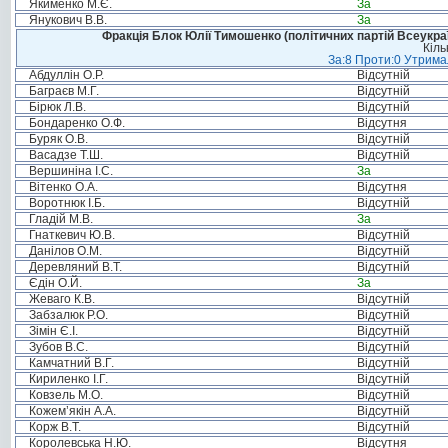
Якименко М.Є.
За
Янукович В.В.
За
Фракція Блок Юлії Тимошенко (політичних партій Всеукра
Кіль
За:8 Проти:0 Утримал
Абдуллін О.Р.
Відсутній
Баграєв М.Г.
Відсутній
Бірюк Л.В.
Відсутній
Бондаренко О.Ф.
Відсутня
Буряк О.В.
Відсутній
Васадзе Т.Ш.
Відсутній
Вершиніна І.С.
За
Вітенко О.А.
Відсутня
Воротнюк І.Б.
Відсутній
Гладій М.В.
За
Гнаткевич Ю.В.
Відсутній
Данілов О.М.
Відсутній
Деревляний В.Т.
Відсутній
Єдін О.Й.
За
Жеваго К.В.
Відсутній
Забзалюк Р.О.
Відсутній
Зімін Є.І.
Відсутній
Зубов В.С.
Відсутній
Камчатний В.Г.
Відсутній
Кириленко І.Г.
Відсутній
Ковзель М.О.
Відсутній
Кожем’якін А.А.
Відсутній
Корж В.Т.
Відсутній
Королевська Н.Ю.
Відсутня