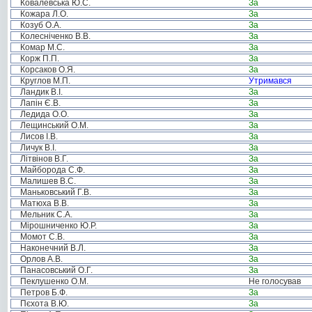
Ковалевська Ю.С.
За
Кожара Л.О.
За
Козуб О.А.
За
Колесніченко В.В.
За
Комар М.С.
За
Корж П.П.
За
Корсаков О.Я.
За
Круглов М.П.
Утримався
Ландик В.І.
За
Лапін Є.В.
За
Ледида О.О.
За
Лещинський О.М.
За
Лисов І.В.
За
Личук В.І.
За
Літвінов В.Г.
За
Майборода С.Ф.
За
Малишев В.С.
За
Маньковський Г.В.
За
Матюха В.В.
За
Мельник С.А.
За
Мірошниченко Ю.Р.
За
Момот С.В.
За
Наконечний В.Л.
За
Орлов А.В.
За
Панасовський О.Г.
За
Пеклушенко О.М.
Не голосував
Петров Б.Ф.
За
Пєхота В.Ю.
За