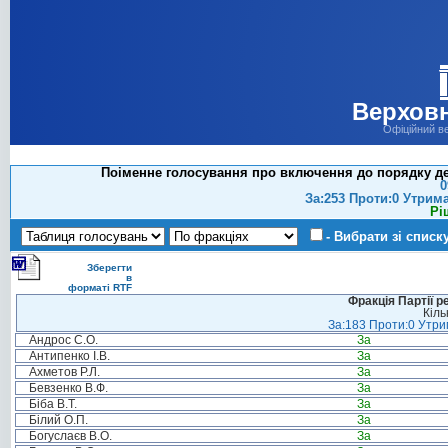
Верховн
Офіційний в
Поіменне голосування про включення до порядку де
0
За:253 Проти:0 Утрим
Рі
- Вибрати зі списк
Зберегти
в
форматі RTF
Фракція Партії р
Кіль
За:183 Проти:0 Утрим
Андрос С.О.
За
Антипенко І.В.
За
Ахметов Р.Л.
За
Бевзенко В.Ф.
За
Біба В.Т.
За
Білий О.П.
За
Богуслаєв В.О.
За