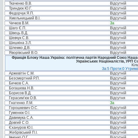
Ткаченко В.В.
Відсутній
Триндюк Ю.Г.
Відсутній
Федорчук Я.П.
Відсутній
Хмельницький В.І.
Відсутній
Чичков В.М.
За
Шаго Є.П.
Відсутній
Швець В.Д.
Відсутній
Шевчук С.В.
Відсутній
Шишкіна З.Л.
Відсутня
Шлемко Д.В.
Відсутній
Яворівський В.О.
Відсутній
Фракція Блоку Наша Україна: політична партія Народний Союз Наша У
Українських Націоналістів, УРП 
Кіл
За:5 Проти:0 Утрима
Аржевітін С.М.
Відсутній
Безсмертний Р.П.
Відсутній
Бичков С.А.
Відсутній
Богашева Н.В.
Відсутня
Борисов В.Д.
Відсутній
Герасим’юк О.В.
Відсутня
Гнатенко Л.М.
За
Горошкевич О.С.
Відсутній
Гуменюк О.І.
Відсутній
Давимука С.А.
Відсутній
Довгий С.О.
Відсутній
Єхануров Ю.І.
Відсутній
Жебрівський П.І.
Відсутній
Івченко О.Г.
Відсутній