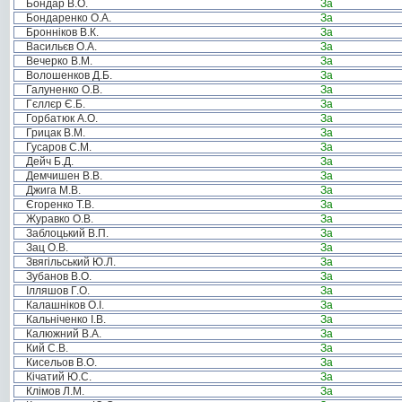
Бондар В.О.
За
Бондаренко О.А.
За
Бронніков В.К.
За
Васильєв О.А.
За
Вечерко В.М.
За
Волошенков Д.Б.
За
Галуненко О.В.
За
Гєллєр Є.Б.
За
Горбатюк А.О.
За
Грицак В.М.
За
Гусаров С.М.
За
Дейч Б.Д.
За
Демчишен В.В.
За
Джига М.В.
За
Єгоренко Т.В.
За
Журавко О.В.
За
Заблоцький В.П.
За
Зац О.В.
За
Звягільський Ю.Л.
За
Зубанов В.О.
За
Ілляшов Г.О.
За
Калашніков О.І.
За
Кальніченко І.В.
За
Калюжний В.А.
За
Кий С.В.
За
Кисельов В.О.
За
Кічатий Ю.С.
За
Клімов Л.М.
За