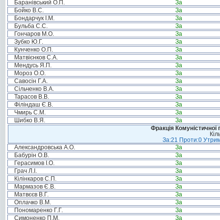
Баранівський О.П.
За
Бойко В.С.
За
Бондарчук І.М.
За
Бульба С.С.
За
Гончаров М.О.
За
Зубко Ю.Г.
За
Кунченко О.П.
За
Матвієнков С.А.
За
Мендусь Я.П.
За
Мороз О.О.
За
Савосін Г.А.
За
Сільченко В.А.
За
Тарасов В.В.
За
Філіндаш Є.В.
За
Чмирь С.М.
За
Шибко В.Я.
За
Фракція Комуністичної п
Кіл
За:21 Проти:0 Утрим
Александровська А.О.
За
Бабурін О.В.
За
Герасимов І.О.
За
Грач Л.І.
За
Кілінкаров С.П.
За
Мармазов Є.В.
За
Матвєєв В.Г.
За
Оплачко В.М.
За
Пономаренко Г.Г.
За
Симоненко П.М.
За