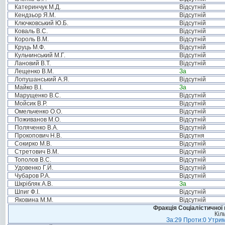
Катеринчук М.Д.
Відсутній
Кендзьор Я.М.
Відсутній
Ключковський Ю.Б.
Відсутній
Коваль В.С.
Відсутній
Король В.М.
Відсутній
Круць М.Ф.
Відсутній
Кульчинський М.Г.
Відсутній
Лановий В.Т.
Відсутній
Лещенко В.М.
За
Лопушанський А.Я.
Відсутній
Майко В.І.
За
Марущенко В.С.
Відсутній
Мойсик В.Р.
Відсутній
Омельченко О.О.
Відсутній
Поживанов М.О.
Відсутній
Поляченко В.А.
Відсутній
Прокопович Н.В.
Відсутня
Сокирко М.В.
Відсутній
Стретович В.М.
Відсутній
Тополов В.С.
Відсутній
Удовенко Г.Й.
Відсутній
Чубаров Р.А.
Відсутній
Шкрібляк А.В.
За
Шпиг Ф.І.
Відсутній
Яковина М.М.
Відсутній
Фракція Соціалістичної 
Кіл
За:29 Проти:0 Утрим