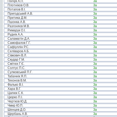
Пінчук А.П.
За
Плотніков О.В.
За
Потапов В.І.
За
Пригодський А.В.
За
Притика Д.М.
За
Пшонка А.В.
За
Разгоняєв М.В.
За
Римарук О.І.
За
Руднік А.А.
За
Саламатін Д.А.
За
Самофалов Г.Г.
За
Сафіуллін Р.С.
За
Селіваров А.Б.
За
Сівкович В.Л.
За
Скудар Г.М.
За
Смітюх Г.Є.
За
Солтус П.С.
За
Сулковський П.Г.
За
Табачнік Я.П.
За
Тихонов В.М.
За
Фалько В.І.
За
Хара В.Г.
За
Цапюк С.К.
За
Цюрко П.І.
За
Чертков Ю.Д.
За
Чмир Ю.П.
За
Шенцев Д.О.
За
Щербань А.В.
За