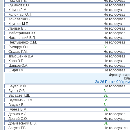
Горлов Г.В.
Не голосував
Зубанов В.О.
Не голосував
Клімов Л.М.
Не голосував
Колоніарі О.П.
Не голосував
Коновалюк В.І.
Не голосував
Круглов М.П.
Не голосував
Ландик В.І.
Не голосував
Майстришин В.Я.
Не голосував
Наконечний В.Л.
Не голосував
Пеклушенко О.М.
Не голосував
Римарук О.І.
За
Скудар Г.М.
Не голосував
Тимошенко В.А.
Не голосував
Хара В.Г.
Не голосував
Царьов О.А.
Не голосував
Шкіря І.М.
Не голосував
Фракція пар
Кіл
За:26 Проти:0 Утрима
Бауер М.Й.
Не голосував
Буряк О.В.
За
Васадзе Т.Ш.
За
Гадяцький Л.М.
За
Гладкіх В.І.
За
Гуреєв В.М.
За
Деркач А.Л.
Не голосував
Довгий С.О.
Не голосував
Драчевський В.В.
За
Засуха Т.В.
Не голосувала