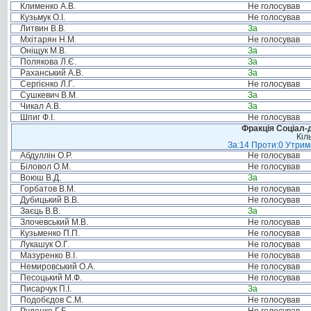
Клименко А.В.
Не голосував
Кузьмук О.І.
Не голосував
Литвин В.В.
За
Мхітарян Н.М.
Не голосував
Оніщук М.В.
За
Полякова Л.Є.
За
Раханський А.В.
За
Сергієнко Л.Г.
Не голосував
Сушкевич В.М.
За
Чикал А.В.
За
Шпиг Ф.І.
Не голосував
Фракція Соціал-д
Кіл
За:14 Проти:0 Утрима
Абдуллін О.Р.
Не голосував
Біловол О.М.
Не голосував
Воюш В.Д.
За
Горбатов В.М.
Не голосував
Дубицький В.В.
Не голосував
Заєць В.В.
За
Злочевський М.В.
Не голосував
Кузьменко П.П.
Не голосував
Лукашук О.Г.
Не голосував
Мазуренко В.І.
Не голосував
Немировський О.А.
Не голосував
Песоцький М.Ф.
Не голосував
Писарчук П.І.
За
Подобєдов С.М.
Не голосував