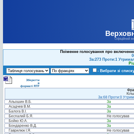
Верховн
Офіційний в
Поіменне голосування про включення
0
За:273 Проти:1 Утрима
Рі
- Вибрати зі списк
Зберегти
в
форматі RTF
Фра
Кіль
За:68 Проти:0 Утрима
Альошин В.Б.
За
Асадчев В.М.
За
Балога В.І.
За
Беспалий Б.Я.
Не голосував
Бойко Ю.А.
За
Бондаренко В.Д.
За
Гаврилюк І.Я.
Не голосував