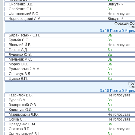
Онопенко В.В.
Відсутній
Слабенко С.І.
За
Фіалковський В.О.
Не голосував
Черновецький Л.М.
Відсутній
Фракція Соц
Кіл
За:19 Проти:0 Утрим
Баранівський О.П.
За
Бульба С.С.
За
Вінський Й.В.
Не голосував
Грязєв А.Д.
За
Луценко Ю.В.
За
Мельник М.Є.
За
Мороз О.О.
За
Рудьковський М.М.
За
Співачук В.Л.
За
Цушко В.П.
За
Гру
Кіл
За:10 Проти:0 Утрим
Гаврилюк В.В.
Не голосував
Гуров В.М.
За
Задорожній О.В.
За
Климпуш О.Д.
За
Миримський Л.Ю.
Не голосував
Осика С.Г.
Не голосував
Правденко С.М.
За
Сватков Л.Б.
Не голосував
Хмельницький В.І.
За