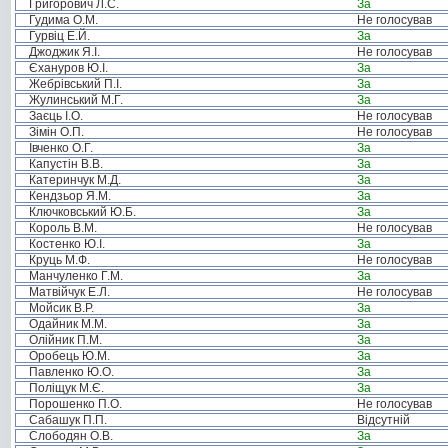
Григорович Л.С.
За
Гудима О.М.
Не голосував
Гурвіц Е.Й.
За
Джоджик Я.І.
Не голосував
Єхануров Ю.І.
За
Жебрівський П.І.
За
Жулинський М.Г.
За
Заєць І.О.
Не голосував
Зімін О.П.
Не голосував
Івченко О.Г.
За
Капустін В.В.
За
Катеринчук М.Д.
За
Кендзьор Я.М.
За
Ключковський Ю.Б.
За
Король В.М.
Не голосував
Костенко Ю.І.
За
Круць М.Ф.
Не голосував
Манчуленко Г.М.
За
Матвійчук Е.Л.
Не голосував
Мойсик В.Р.
За
Одайник М.М.
За
Олійник П.М.
За
Оробець Ю.М.
За
Павленко Ю.О.
За
Поліщук М.Є.
За
Порошенко П.О.
Не голосував
Сабашук П.П.
Відсутній
Слободян О.В.
За