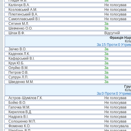
Гладій М.В.
За
Калінчук В.А.
Не голосував
Козловський А.М.
Не голосував
Плютинський В.А.
Не голосував
Самоплавський В.І.
Не голосував
Сятиня М.Л.
За
Шевченко О.О.
За
Шпак В.Ф.
Відсутній
Фракція Нар
Кіл
За:15 Проти:0 Утрим
Заічко В.О.
За
Каденюк Л.К.
За
Кафарський В.І.
За
Крук Ю.Б.
За
Олуйко В.М.
За
Петров О.В.
За
Супрун Л.П.
За
Шведенко М.М.
За
Гру
Кіл
За:0 Проти:0 Утрима
Астров–Шумілов Г.К.
Не голосував
Бойко В.О.
Не голосував
Гапочка М.М.
Не голосував
Кириллов В.Д.
Не голосував
Надрага В.І.
Не голосував
Солошенко М.П.
Не голосував
Фоменко К.О.
Не голосувала
Щербань В.П.
Не голосував