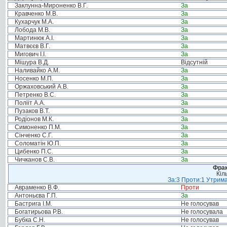
Заклунна-Мироненко В.Г.
За
Кравченко М.В.
За
Кухарчук М.А.
За
Лобода М.В.
За
Мартинюк А.І.
За
Матвєєв В.Г.
За
Мигович І.І.
За
Мішура В.Д.
Відсутній
Наливайко А.М.
За
Носенко М.П.
За
Оржаховський А.В.
За
Петренко В.С.
За
Полііт А.А.
За
Пузаков В.Т.
За
Родіонов М.К.
За
Симоненко П.М.
За
Сінченко С.Г.
За
Соломатін Ю.П.
За
Цибенко П.С.
За
Чичканов С.В.
За
Фрак
Кіл
За:3 Проти:1 Утрима
Авраменко В.Ф.
Проти
Антоньєва Г.П.
За
Бастрига І.М.
Не голосував
Богатирьова Р.В.
Не голосувала
Бубка С.Н.
Не голосував