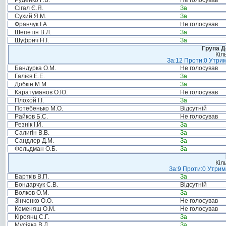
Руденко Г.Б.
Не голосував
Сігал Є.Я.
За
Сухий Я.М.
За
Франчук І.А.
Не голосував
Шепетін В.Л.
За
Шуфрич Н.І.
За
Група Д
Кіл
За:12 Проти:0 Утрим
Бандурка О.М.
Не голосував
Галієв Е.Е.
За
Добкін М.М.
За
Каратуманов О.Ю.
Не голосував
Плохой І.І.
За
Потебенько М.О.
Відсутній
Райков Б.С.
Не голосував
Резнік І.Й.
За
Салигін В.В.
За
Сандлер Д.М.
За
Фельдман О.Б.
За
Кіл
За:9 Проти:0 Утрим
Бартків В.П.
За
Бондарчук С.В.
Відсутній
Волков О.М.
За
Зінченко О.О.
Не голосував
Кеменяш О.М.
Не голосував
Кіроянц С.Г.
За
Мусіяка В.Л.
За