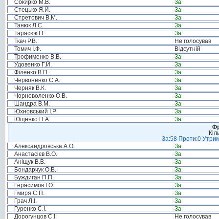
Сокирко М.В.
За
Стецько Я.Й.
За
Стретович В.М.
За
Танюк Л.С.
За
Тарасюк І.Г.
За
Ткач Р.В.
Не голосував
Томич І.Ф.
Відсутній
Трофименко В.В.
За
Удовенко Г.Й.
За
Філенко В.П.
За
Червоненко Є.А.
За
Черняк В.К.
За
Чорноволенко О.В.
За
Шандра В.М.
За
Юхновський І.Р.
За
Ющенко П.А.
За
Фр
Кіл
За:58 Проти:0 Утрим
Александровська А.О.
За
Анастасієв В.О.
За
Аніщук В.В.
За
Бондарчук О.В.
За
Буждиган П.П.
За
Герасимов І.О.
За
Гмиря С.П.
За
Грач Л.І.
За
Гуренко С.І.
За
Дорогунцов С.І.
Не голосував