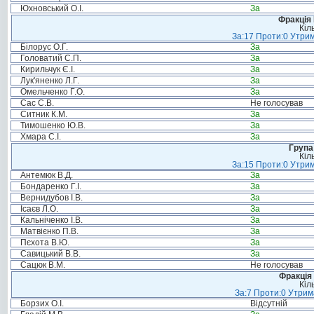
Юхновський О.І.
За
Фракція
Кіл
За:17 Проти:0 Утрим
Білорус О.Г.
За
Головатий С.П.
За
Кирильчук Є.І.
За
Лук'яненко Л.Г.
За
Омельченко Г.О.
За
Сас С.В.
Не голосував
Ситник К.М.
За
Тимошенко Ю.В.
За
Хмара С.І.
За
Група
Кіл
За:15 Проти:0 Утрим
Антемюк В.Д.
За
Бондаренко Г.І.
За
Вернидубов І.В.
За
Ісаєв Л.О.
За
Кальніченко І.В.
За
Матвієнко П.В.
За
Пєхота В.Ю.
За
Савицький В.В.
За
Сацюк В.М.
Не голосував
Фракція 
Кіл
За:7 Проти:0 Утрим
Борзих О.І.
Відсутній