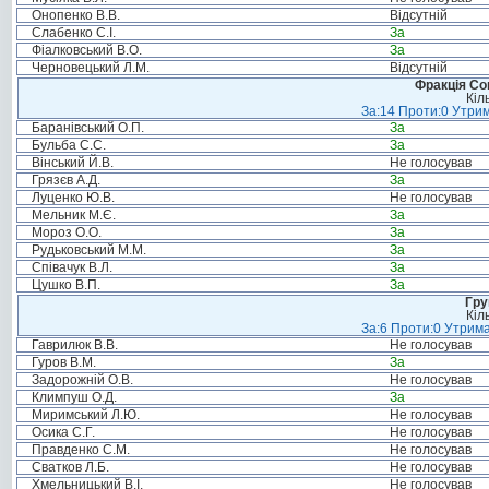
Онопенко В.В.
Відсутній
Слабенко С.І.
За
Фіалковський В.О.
За
Черновецький Л.М.
Відсутній
Фракція Соц
Кіл
За:14 Проти:0 Утрим
Баранівський О.П.
За
Бульба С.С.
За
Вінський Й.В.
Не голосував
Грязєв А.Д.
За
Луценко Ю.В.
Не голосував
Мельник М.Є.
За
Мороз О.О.
За
Рудьковський М.М.
За
Співачук В.Л.
За
Цушко В.П.
За
Гру
Кіл
За:6 Проти:0 Утрима
Гаврилюк В.В.
Не голосував
Гуров В.М.
За
Задорожній О.В.
Не голосував
Климпуш О.Д.
За
Миримський Л.Ю.
Не голосував
Осика С.Г.
Не голосував
Правденко С.М.
Не голосував
Сватков Л.Б.
Не голосував
Хмельницький В.І.
Не голосував