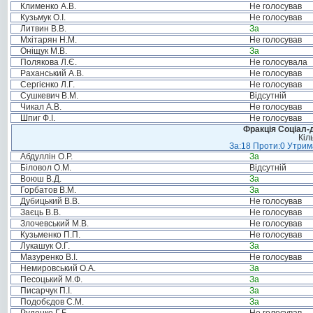
Клименко А.В.
Не голосував
Кузьмук О.І.
Не голосував
Литвин В.В.
За
Мхітарян Н.М.
Не голосував
Оніщук М.В.
За
Полякова Л.Є.
Не голосувала
Раханський А.В.
Не голосував
Сергієнко Л.Г.
Не голосував
Сушкевич В.М.
Відсутній
Чикал А.В.
Не голосував
Шпиг Ф.І.
Не голосував
Фракція Соціал-д
Кіл
За:18 Проти:0 Утрима
Абдуллін О.Р.
За
Біловол О.М.
Відсутній
Воюш В.Д.
За
Горбатов В.М.
За
Дубицький В.В.
Не голосував
Заєць В.В.
Не голосував
Злочевський М.В.
Не голосував
Кузьменко П.П.
Не голосував
Лукашук О.Г.
За
Мазуренко В.І.
Не голосував
Немировський О.А.
За
Песоцький М.Ф.
За
Писарчук П.І.
За
Подобєдов С.М.
За