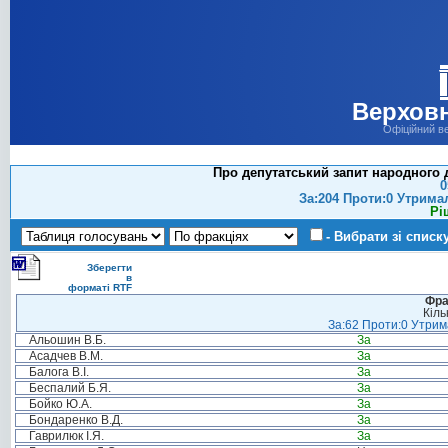
Верховн
Офіційний в
Про депутатський запит народного д
0
За:204 Проти:0 Утрима
Рі
- Вибрати зі списк
Зберегти
в
форматі RTF
Фра
Кіль
За:62 Проти:0 Утрима
Альошин В.Б.
За
Асадчев В.М.
За
Балога В.І.
За
Беспалий Б.Я.
За
Бойко Ю.А.
За
Бондаренко В.Д.
За
Гаврилюк І.Я.
За