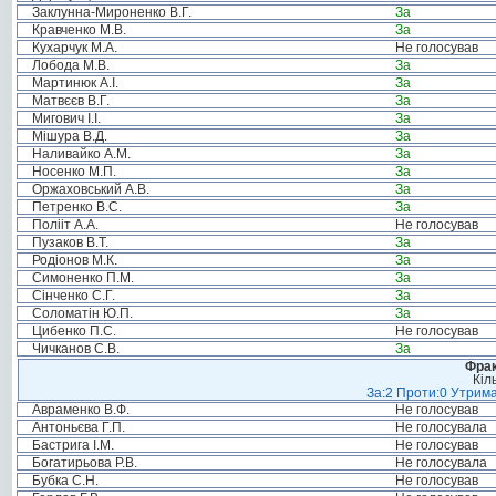
Заклунна-Мироненко В.Г.
За
Кравченко М.В.
За
Кухарчук М.А.
Не голосував
Лобода М.В.
За
Мартинюк А.І.
За
Матвєєв В.Г.
За
Мигович І.І.
За
Мішура В.Д.
За
Наливайко А.М.
За
Носенко М.П.
За
Оржаховський А.В.
За
Петренко В.С.
За
Полііт А.А.
Не голосував
Пузаков В.Т.
За
Родіонов М.К.
За
Симоненко П.М.
За
Сінченко С.Г.
За
Соломатін Ю.П.
За
Цибенко П.С.
Не голосував
Чичканов С.В.
За
Фрак
Кіл
За:2 Проти:0 Утрима
Авраменко В.Ф.
Не голосував
Антоньєва Г.П.
Не голосувала
Бастрига І.М.
Не голосував
Богатирьова Р.В.
Не голосувала
Бубка С.Н.
Не голосував