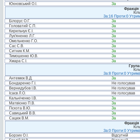
Юхновський О.І.
За
Фракція
Кіл
За:16 Проти:0 Утрим
Білорус О.Г.
За
Головатий С.П.
За
Кирильчук Є.І.
За
Лук'яненко Л.Г.
За
Омельченко Г.О.
За
Сас С.В.
За
Ситник К.М.
За
Тимошенко Ю.В.
За
Хмара С.І.
За
Група
Кіл
За:8 Проти:0 Утрима
Антемюк В.Д.
За
Бондаренко Г.І.
Не голосував
Вернидубов І.В.
Не голосував
Ісаєв Л.О.
Не голосував
Кальніченко І.В.
За
Матвієнко П.В.
За
Пєхота В.Ю.
За
Савицький В.В.
За
Сацюк В.М.
За
Фракція 
Кіл
За:0 Проти:0 Утрима
Борзих О.І.
Відсутній