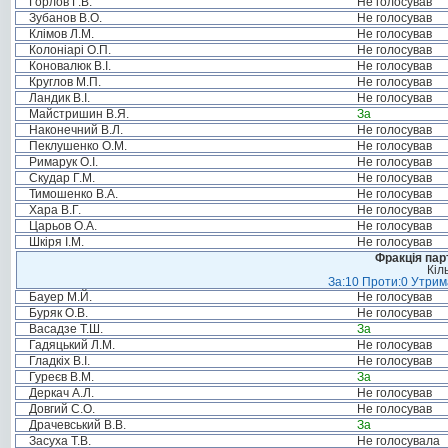
Горлов Г.В.
Не голосував
Зубанов В.О.
Не голосував
Клімов Л.М.
Не голосував
Колоніарі О.П.
Не голосував
Коновалюк В.І.
Не голосував
Круглов М.П.
Не голосував
Ландик В.І.
Не голосував
Майстришин В.Я.
За
Наконечний В.Л.
Не голосував
Пеклушенко О.М.
Не голосував
Римарук О.І.
Не голосував
Скудар Г.М.
Не голосував
Тимошенко В.А.
Не голосував
Хара В.Г.
Не голосував
Царьов О.А.
Не голосував
Шкіря І.М.
Не голосував
Фракція пар
Кіл
За:10 Проти:0 Утрима
Бауер М.Й.
Не голосував
Буряк О.В.
Не голосував
Васадзе Т.Ш.
За
Гадяцький Л.М.
Не голосував
Гладкіх В.І.
Не голосував
Гуреєв В.М.
За
Деркач А.Л.
Не голосував
Довгий С.О.
Не голосував
Драчевський В.В.
За
Засуха Т.В.
Не голосувала