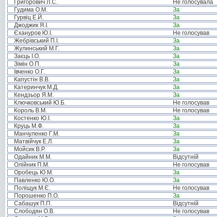
Григорович Л.С.
Не голосувала
Гудима О.М.
За
Гурвіц Е.Й.
За
Джоджик Я.І.
За
Єхануров Ю.І.
Не голосував
Жебрівський П.І.
За
Жулинський М.Г.
За
Заєць І.О.
За
Зімін О.П.
За
Івченко О.Г.
За
Капустін В.В.
За
Катеринчук М.Д.
За
Кендзьор Я.М.
За
Ключковський Ю.Б.
Не голосував
Король В.М.
Не голосував
Костенко Ю.І.
За
Круць М.Ф.
За
Манчуленко Г.М.
За
Матвійчук Е.Л.
За
Мойсик В.Р.
За
Одайник М.М.
Відсутній
Олійник П.М.
Не голосував
Оробець Ю.М.
За
Павленко Ю.О.
За
Поліщук М.Є.
Не голосував
Порошенко П.О.
За
Сабашук П.П.
Відсутній
Слободян О.В.
Не голосував