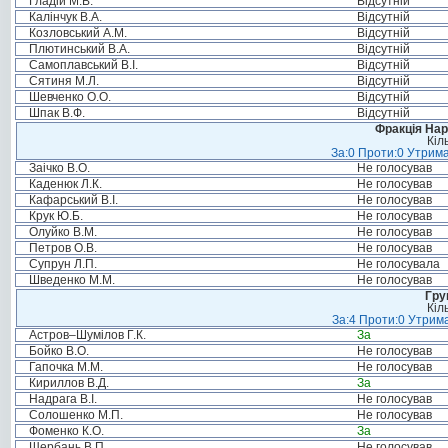
Гладій М.В.
Відсутній
Калінчук В.А.
Відсутній
Козловський А.М.
Відсутній
Плютинський В.А.
Відсутній
Самоплавський В.І.
Відсутній
Сятиня М.Л.
Відсутній
Шевченко О.О.
Відсутній
Шпак В.Ф.
Відсутній
Фракція Нар
Кіл
За:0 Проти:0 Утрима
Заічко В.О.
Не голосував
Каденюк Л.К.
Не голосував
Кафарський В.І.
Не голосував
Крук Ю.Б.
Не голосував
Олуйко В.М.
Не голосував
Петров О.В.
Не голосував
Супрун Л.П.
Не голосувала
Шведенко М.М.
Не голосував
Гру
Кіл
За:4 Проти:0 Утрима
Астров–Шумілов Г.К.
За
Бойко В.О.
Не голосував
Гапочка М.М.
Не голосував
Кириллов В.Д.
За
Надрага В.І.
Не голосував
Солошенко М.П.
Не голосував
Фоменко К.О.
За
Щербань В.П.
Не голосував