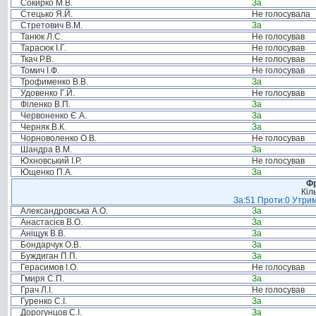
Сокирко М.В.
За
Стецько Я.Й.
Не голосувала
Стретович В.М.
За
Танюк Л.С.
Не голосував
Тарасюк І.Г.
Не голосував
Ткач Р.В.
Не голосував
Томич І.Ф.
Не голосував
Трофименко В.В.
За
Удовенко Г.Й.
Не голосував
Філенко В.П.
За
Червоненко Є.А.
За
Черняк В.К.
За
Чорноволенко О.В.
Не голосував
Шандра В.М.
За
Юхновський І.Р.
Не голосував
Ющенко П.А.
За
Фр
Кіл
За:51 Проти:0 Утрим
Александровська А.О.
За
Анастасієв В.О.
За
Аніщук В.В.
За
Бондарчук О.В.
За
Буждиган П.П.
За
Герасимов І.О.
Не голосував
Гмиря С.П.
За
Грач Л.І.
Не голосував
Гуренко С.І.
За
Дорогунцов С.І.
За