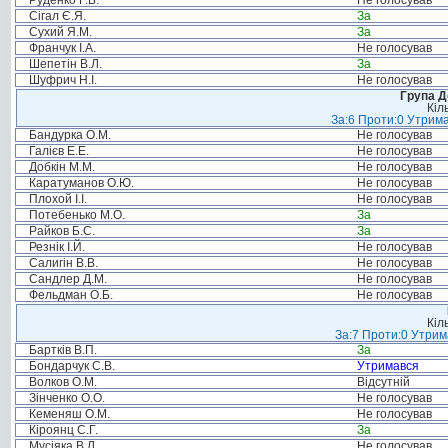
Руденко Г.Б.
Не голосував
Сігал Є.Я.
За
Сухий Я.М.
За
Франчук І.А.
Не голосував
Шепетін В.Л.
За
Шуфрич Н.І.
Не голосував
Група Д
Кіл
За:6 Проти:0 Утрима
Бандурка О.М.
Не голосував
Галієв Е.Е.
Не голосував
Добкін М.М.
Не голосував
Каратуманов О.Ю.
Не голосував
Плохой І.І.
Не голосував
Потебенько М.О.
За
Райков Б.С.
За
Резнік І.Й.
Не голосував
Салигін В.В.
Не голосував
Сандлер Д.М.
Не голосував
Фельдман О.Б.
Не голосував
Кіл
За:7 Проти:0 Утрим
Бартків В.П.
За
Бондарчук С.В.
Утримався
Волков О.М.
Відсутній
Зінченко О.О.
Не голосував
Кеменяш О.М.
Не голосував
Кіроянц С.Г.
За
Мусіяка В.Л.
Не голосував