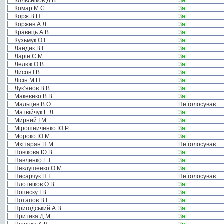
Колєсніков Д.В.
За
Комар М.С.
За
Корж В.П.
За
Коржев А.Л.
За
Кравець А.В.
За
Кузьмук О.І.
За
Ландик В.І.
За
Ларін С.М.
За
Лелюк О.В.
За
Лисов І.В.
За
Лісін М.П.
За
Лук’янов В.В.
За
Макеєнко В.В.
За
Мальцев В.О.
Не голосував
Матвійчук Е.Л.
За
Мирний І.М.
За
Мірошниченко Ю.Р.
За
Мороко Ю.М.
За
Мхітарян Н.М.
Не голосував
Новікова Ю.В.
За
Павленко Е.І.
За
Пеклушенко О.М.
За
Писарчук П.І.
Не голосував
Плотніков О.В.
За
Попеску І.В.
За
Потапов В.І.
За
Пригодський А.В.
За
Притика Д.М.
За