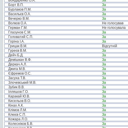
Бондаренко О.А.
За
Борт В.П.
За
Бурлаков П.М.
За
Васильєв О.А.
За
Вечерко В.М.
За
Волков О.А.
Не голосував
Герман Г.М.
Не голосувала
Глазунов С.М.
За
Головатий С.П.
За
Горіна І.А.
За
Грицак В.М.
Відсутній
Гуреєв В.М.
За
Дейч Б.Д.
За
Демішкан В.Ф.
За
Деркач А.Л.
За
Джига М.В.
За
Єфремов О.С.
За
Засуха Т.В.
За
Злочевський М.В.
За
Зубик В.В.
За
Ілляшов Г.О.
За
Каракай Ю.В.
За
Кисельов В.О.
За
Кінах А.К.
За
Клімов Л.М.
За
Клюєв С.П.
За
Кожара Л.О.
За
Колесніков Б.В.
За