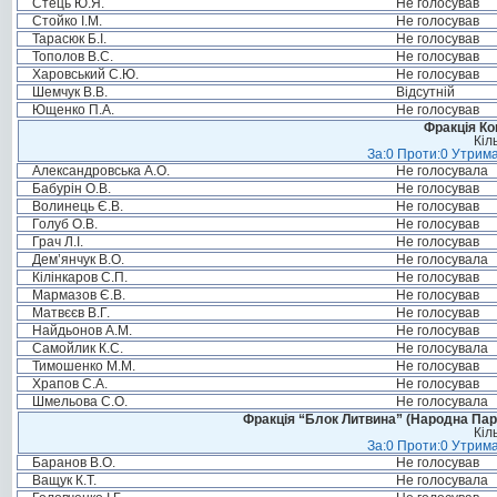
Стець Ю.Я.
Не голосував
Стойко І.М.
Не голосував
Тарасюк Б.І.
Не голосував
Тополов В.С.
Не голосував
Харовський С.Ю.
Не голосував
Шемчук В.В.
Відсутній
Ющенко П.А.
Не голосував
Фракція Ком
Кіл
За:0 Проти:0 Утрима
Александровська А.О.
Не голосувала
Бабурін О.В.
Не голосував
Волинець Є.В.
Не голосував
Голуб О.В.
Не голосував
Грач Л.І.
Не голосував
Дем’янчук В.О.
Не голосувала
Кілінкаров С.П.
Не голосував
Мармазов Є.В.
Не голосував
Матвєєв В.Г.
Не голосував
Найдьонов А.М.
Не голосував
Самойлик К.С.
Не голосувала
Тимошенко М.М.
Не голосував
Храпов С.А.
Не голосував
Шмельова С.О.
Не голосувала
Фракція “Блок Литвина” (Народна Парті
Кіл
За:0 Проти:0 Утрима
Баранов В.О.
Не голосував
Ващук К.Т.
Не голосувала