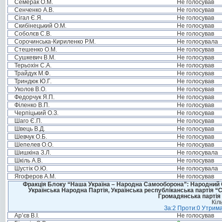
Семерак О.М.
Не голосував
Сенченко А.В.
Не голосував
Сігал Є.Я.
Не голосував
Скибінецький О.М.
Не голосував
Соболєв С.В.
Не голосував
Сорочинська-Кириленко Р.М.
Не голосувала
Стешенко О.М.
Не голосував
Сушкевич В.М.
Не голосував
Терьохін С.А.
Не голосував
Трайдук М.Ф.
Не голосував
Триндюк Ю.Г.
Не голосував
Уколов В.О.
Не голосував
Федорчук Я.П.
Не голосував
Філенко В.П.
Не голосував
Черпіцький О.З.
Не голосував
Шаго Є.П.
Не голосував
Швець В.Д.
Не голосував
Шевчук О.Б.
Не голосував
Шепелев О.О.
Не голосував
Шишкіна З.Л.
Не голосувала
Шкіль А.В.
Не голосував
Шустік О.Ю.
Не голосувала
Ягоферов А.М.
Не голосував
Фракція Блоку “Наша Україна – Народна Самооборона”: Народний Со
Українська Народна Партія, Українська республіканська партія “
Громадянська партія 
Кіл
За:2 Проти:0 Утрима
Ар’єв В.І.
Не голосував