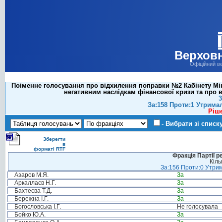
Верховн
Офіційний в
Поіменне голосування про відхилення поправки №2 Кабінету Мін
негативним наслідкам фінансової кризи та про в
3
За:158 Проти:1 Утрима
Ріш
- Вибрати зі списк
Зберегти
в
форматі RTF
Фракція Партії р
Кіль
За:156 Проти:0 Утрим
Азаров М.Я.
За
Аркаллаєв Н.Г.
За
Бахтеєва Т.Д.
За
Бережна І.Г.
За
Богословська І.Г.
Не голосувала
Бойко Ю.А.
За