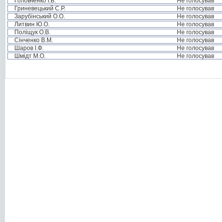
Головченко І.Б.
Не голосував
Гриневецький С.Р.
Не голосував
Зарубінський О.О.
Не голосував
Литвин Ю.О.
Не голосував
Поліщук О.В.
Не голосував
Сінченко В.М.
Не голосував
Шаров І.Ф.
Не голосував
Шмідт М.О.
Не голосував