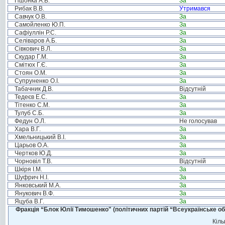
Пшонка А.В.
За
Рибак В.В.
Утримався
Савчук О.В.
За
Самойленко Ю.П.
За
Сафіуллін Р.С.
За
Селіваров А.Б.
За
Сівкович В.Л.
За
Скудар Г.М.
За
Смітюх Г.Є.
За
Стоян О.М.
За
Супруненко О.І.
За
Табачник Д.В.
Відсутній
Тедеєв Е.С.
За
Тітенко С.М.
За
Тулуб С.Б.
За
Федун О.Л.
Не голосував
Хара В.Г.
За
Хмельницький В.І.
За
Царьов О.А.
За
Чертков Ю.Д.
За
Чорновіл Т.В.
Відсутній
Шкіря І.М.
За
Шуфрич Н.І.
За
Янковський М.А.
За
Янукович В.Ф.
За
Яцуба В.Г.
За
Фракція “Блок Юлії Тимошенко" (політичних партій “Всеукраїнське об
Кіль