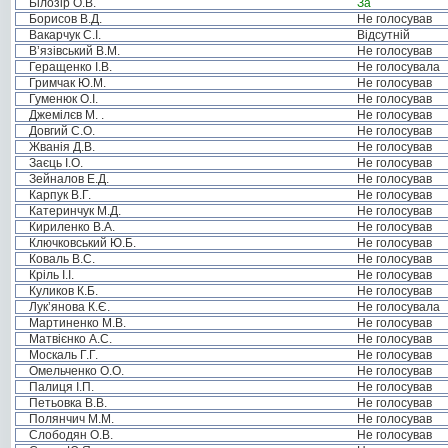
Білозір О.В.
За
Борисов В.Д.
Не голосував
Вакарчук С.І.
Відсутній
В’язівський В.М.
Не голосував
Геращенко І.В.
Не голосувала
Гримчак Ю.М.
Не голосував
Гуменюк О.І.
Не голосував
Джемілєв М. .
Не голосував
Довгий С.О.
Не голосував
Жванія Д.В.
Не голосував
Заєць І.О.
Не голосував
Зейналов Е.Д.
Не голосував
Карпук В.Г.
Не голосував
Катеринчук М.Д.
Не голосував
Кириленко В.А.
Не голосував
Ключковський Ю.Б.
Не голосував
Коваль В.С.
Не голосував
Кріль І.І.
Не голосував
Куликов К.Б.
Не голосував
Лук’янова К.Є.
Не голосувала
Мартиненко М.В.
Не голосував
Матвієнко А.С.
Не голосував
Москаль Г.Г.
Не голосував
Омельченко О.О.
Не голосував
Палиця І.П.
Не голосував
Петьовка В.В.
Не голосував
Полянчич М.М.
Не голосував
Слободян О.В.
Не голосував