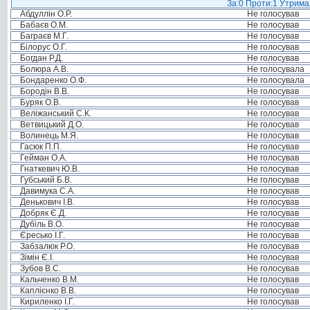
За:0 Проти:1 Утримал
Абдуллін О.Р.
Не голосував
Бабаєв О.М.
Не голосував
Баграєв М.Г.
Не голосував
Білорус О.Г.
Не голосував
Богдан Р.Д.
Не голосував
Болюра А.В.
Не голосувала
Бондаренко О.Ф.
Не голосувала
Бородін В.В.
Не голосував
Буряк О.В.
Не голосував
Веліжанський С.К.
Не голосував
Ветвицький Д.О.
Не голосував
Волинець М.Я.
Не голосував
Гасюк П.П.
Не голосував
Гейман О.А.
Не голосував
Гнаткевич Ю.В.
Не голосував
Губський Б.В.
Не голосував
Давимука С.А.
Не голосував
Денькович І.В.
Не голосував
Добряк Є.Д.
Не голосував
Дубіль В.О.
Не голосував
Єресько І.Г.
Не голосував
Забзалюк Р.О.
Не голосував
Зімін Є.І.
Не голосував
Зубов В.С.
Не голосував
Кальченко В.М.
Не голосував
Каплієнко В.В.
Не голосував
Кириленко І.Г.
Не голосував