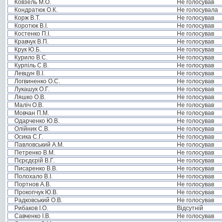
Ковзель М.О.
Не голосував
Кондратюк О.К.
Не голосувала
Корж В.Т.
Не голосував
Коротюк В.І.
Не голосував
Костенко П.І.
Не голосував
Кравчук В.П.
Не голосував
Крук Ю.Б.
Не голосував
Курило В.С.
Не голосував
Курпіль С.В.
Не голосував
Левцун В.І.
Не голосував
Логвиненко О.С.
Не голосував
Лукашук О.Г.
Не голосував
Ляшко О.В.
Не голосував
Маліч О.В.
Не голосував
Мовчан П.М.
Не голосував
Одарченко Ю.В.
Не голосував
Олійник С.В.
Не голосував
Осика С.Г.
Не голосував
Павловський А.М.
Не голосував
Петренко В.М.
Не голосував
Пєрєдєрій В.Г.
Не голосував
Писаренко В.В.
Не голосував
Полохало В.І.
Не голосував
Портнов А.В.
Не голосував
Прокопчук Ю.В.
Не голосував
Радковський О.В.
Не голосував
Рибаков І.О.
Відсутній
Савченко І.В.
Не голосував