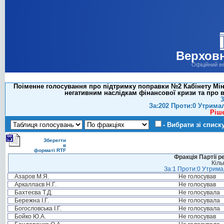
Верховн
Офіційний в
Поіменне голосування про підтримку поправки №2 Кабінету Міні
негативним наслідкам фінансової кризи та про в
3
За:202 Проти:0 Утрима
Ріш
- Вибрати зі списк
Зберегти
в
форматі RTF
Фракція Партії р
Кіль
За:1 Проти:0 Утримал
Азаров М.Я.
Не голосував
Аркаллаєв Н.Г.
Не голосував
Бахтеєва Т.Д.
Не голосувала
Бережна І.Г.
Не голосувала
Богословська І.Г.
Не голосувала
Бойко Ю.А.
Не голосував