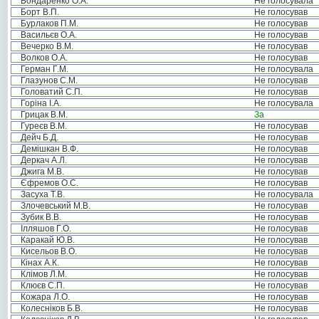
Бондаренко О.А.
Не голосувала
Борт В.П.
Не голосував
Бурлаков П.М.
Не голосував
Васильєв О.А.
Не голосував
Вечерко В.М.
Не голосував
Волков О.А.
Не голосував
Герман Г.М.
Не голосувала
Глазунов С.М.
Не голосував
Головатий С.П.
Не голосував
Горіна І.А.
Не голосувала
Грицак В.М.
За
Гуреєв В.М.
Не голосував
Дейч Б.Д.
Не голосував
Демішкан В.Ф.
Не голосував
Деркач А.Л.
Не голосував
Джига М.В.
Не голосував
Єфремов О.С.
Не голосував
Засуха Т.В.
Не голосувала
Злочевський М.В.
Не голосував
Зубик В.В.
Не голосував
Ілляшов Г.О.
Не голосував
Каракай Ю.В.
Не голосував
Кисельов В.О.
Не голосував
Кінах А.К.
Не голосував
Клімов Л.М.
Не голосував
Клюєв С.П.
Не голосував
Кожара Л.О.
Не голосував
Колесніков Б.В.
Не голосував