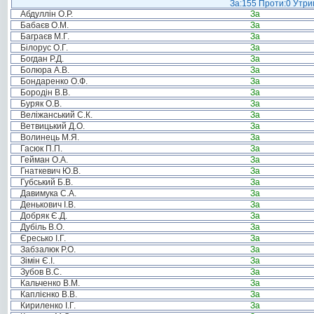
За:155 Проти:0 Утрим
Абдуллін О.Р.
За
Бабаєв О.М.
За
Баграєв М.Г.
За
Білорус О.Г.
За
Богдан Р.Д.
За
Болюра А.В.
За
Бондаренко О.Ф.
За
Бородін В.В.
За
Буряк О.В.
За
Веліжанський С.К.
За
Ветвицький Д.О.
За
Волинець М.Я.
За
Гасюк П.П.
За
Гейман О.А.
За
Гнаткевич Ю.В.
За
Губський Б.В.
За
Давимука С.А.
За
Денькович І.В.
За
Добряк Є.Д.
За
Дубіль В.О.
За
Єресько І.Г.
За
Забзалюк Р.О.
За
Зімін Є.І.
За
Зубов В.С.
За
Кальченко В.М.
За
Каплієнко В.В.
За
Кириленко І.Г.
За