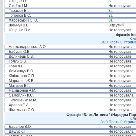
Стець Ю.Я.
За
Стойко І.М.
Не голосував
Тарасюк Б.І.
За
Тополов В.С.
За
Харовський С.Ю.
За
Шемчук В.В.
Відсутній
Ющенко П.А.
Не голосував
Фракція Ком
Кіл
За:0 Проти:0 Утрима
Александровська А.О.
Не голосувала
Бабурін О.В.
Не голосував
Волинець Є.В.
Не голосував
Голуб О.В.
Не голосував
Грач Л.І.
Не голосував
Дем’янчук В.О.
Не голосувала
Кілінкаров С.П.
Не голосував
Мармазов Є.В.
Не голосував
Матвєєв В.Г.
Не голосував
Найдьонов А.М.
Не голосував
Самойлик К.С.
Не голосувала
Тимошенко М.М.
Не голосував
Храпов С.А.
Не голосував
Шмельова С.О.
Не голосувала
Фракція “Блок Литвина” (Народна Парті
Кіл
За:0 Проти:0 Утрима
Баранов В.О.
Не голосував
Ващук К.Т.
Не голосувала