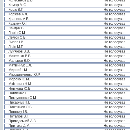
Колєсніков Д.В.
Не голосував
Комар М.С.
Не голосував
Корж В.П.
Не голосував
Коржев А.Л.
Не голосував
Кравець А.В.
Не голосував
Кузьмук О.І.
Не голосував
Ландик В.І.
Не голосував
Ларін С.М.
Не голосував
Лелюк О.В.
Не голосував
Лисов І.В.
Не голосував
Лісін М.П.
Не голосував
Лук’янов В.В.
Не голосував
Макеєнко В.В.
Не голосував
Мальцев В.О.
Не голосував
Матвійчук Е.Л.
Не голосував
Мирний І.М.
Не голосував
Мірошниченко Ю.Р.
Не голосував
Мороко Ю.М.
Не голосував
Мхітарян Н.М.
Не голосував
Новікова Ю.В.
Не голосувала
Павленко Е.І.
Не голосував
Пеклушенко О.М.
Не голосував
Писарчук П.І.
Не голосував
Плотніков О.В.
Не голосував
Попеску І.В.
Не голосував
Потапов В.І.
Не голосував
Пригодський А.В.
Не голосував
Притика Д.М.
Не голосував