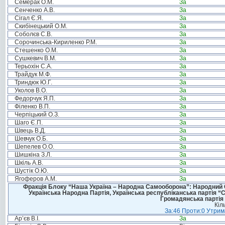
Семерак О.М.
За
Сенченко А.В.
За
Сігал Є.Я.
За
Скибінецький О.М.
За
Соболєв С.В.
За
Сорочинська-Кириленко Р.М.
За
Стешенко О.М.
За
Сушкевич В.М.
За
Терьохін С.А.
За
Трайдук М.Ф.
За
Триндюк Ю.Г.
За
Уколов В.О.
За
Федорчук Я.П.
За
Філенко В.П.
За
Черпіцький О.З.
За
Шаго Є.П.
За
Швець В.Д.
За
Шевчук О.Б.
За
Шепелев О.О.
За
Шишкіна З.Л.
За
Шкіль А.В.
За
Шустік О.Ю.
За
Ягоферов А.М.
За
Фракція Блоку “Наша Україна – Народна Самооборона”: Народний Со
Українська Народна Партія, Українська республіканська партія “
Громадянська партія 
Кіл
За:46 Проти:0 Утрима
Ар’єв В.І.
За