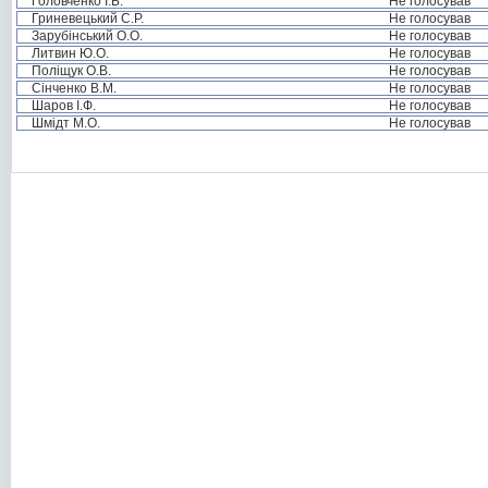
Головченко І.Б.
Не голосував
Гриневецький С.Р.
Не голосував
Зарубінський О.О.
Не голосував
Литвин Ю.О.
Не голосував
Поліщук О.В.
Не голосував
Сінченко В.М.
Не голосував
Шаров І.Ф.
Не голосував
Шмідт М.О.
Не голосував