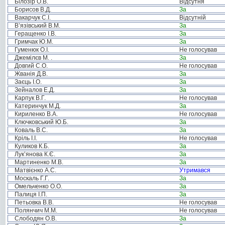
Білозір О.В.
Відсутня
Борисов В.Д.
За
Вакарчук С.І.
Відсутній
В’язівський В.М.
За
Геращенко І.В.
За
Гримчак Ю.М.
За
Гуменюк О.І.
Не голосував
Джемілєв М. .
За
Довгий С.О.
Не голосував
Жванія Д.В.
За
Заєць І.О.
За
Зейналов Е.Д.
За
Карпук В.Г.
Не голосував
Катеринчук М.Д.
За
Кириленко В.А.
Не голосував
Ключковський Ю.Б.
За
Коваль В.С.
За
Кріль І.І.
Не голосував
Куликов К.Б.
За
Лук’янова К.Є.
За
Мартиненко М.В.
За
Матвієнко А.С.
Утримався
Москаль Г.Г.
За
Омельченко О.О.
За
Палиця І.П.
За
Петьовка В.В.
Не голосував
Полянчич М.М.
Не голосував
Слободян О.В.
За