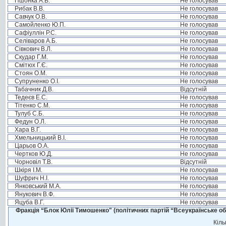
Пшонка А.В.
Не голосував
Рибак В.В.
Не голосував
Савчук О.В.
Не голосував
Самойленко Ю.П.
Не голосував
Сафіуллін Р.С.
Не голосував
Селіваров А.Б.
Не голосував
Сівкович В.Л.
Не голосував
Скудар Г.М.
Не голосував
Смітюх Г.Є.
Не голосував
Стоян О.М.
Не голосував
Супруненко О.І.
Не голосував
Табачник Д.В.
Відсутній
Тедеєв Е.С.
Не голосував
Тітенко С.М.
Не голосував
Тулуб С.Б.
Не голосував
Федун О.Л.
Не голосував
Хара В.Г.
Не голосував
Хмельницький В.І.
Не голосував
Царьов О.А.
Не голосував
Чертков Ю.Д.
Не голосував
Чорновіл Т.В.
Відсутній
Шкіря І.М.
Не голосував
Шуфрич Н.І.
Не голосував
Янковський М.А.
Не голосував
Янукович В.Ф.
Не голосував
Яцуба В.Г.
Не голосував
Фракція “Блок Юлії Тимошенко" (політичних партій “Всеукраїнське об
Кіль