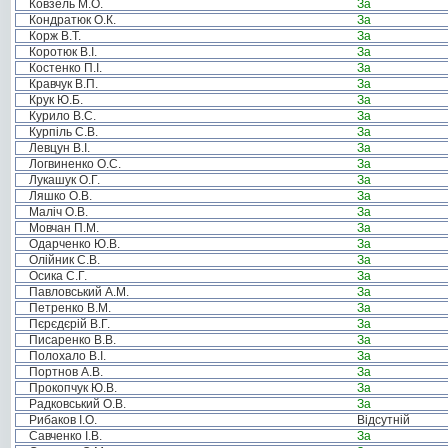
Ковзель М.О.
За
Кондратюк О.К.
За
Корж В.Т.
За
Коротюк В.І.
За
Костенко П.І.
За
Кравчук В.П.
За
Крук Ю.Б.
За
Курило В.С.
За
Курпіль С.В.
За
Левцун В.І.
За
Логвиненко О.С.
За
Лукашук О.Г.
За
Ляшко О.В.
За
Маліч О.В.
За
Мовчан П.М.
За
Одарченко Ю.В.
За
Олійник С.В.
За
Осика С.Г.
За
Павловський А.М.
За
Петренко В.М.
За
Пєрєдєрій В.Г.
За
Писаренко В.В.
За
Полохало В.І.
За
Портнов А.В.
За
Прокопчук Ю.В.
За
Радковський О.В.
За
Рибаков І.О.
Відсутній
Савченко І.В.
За