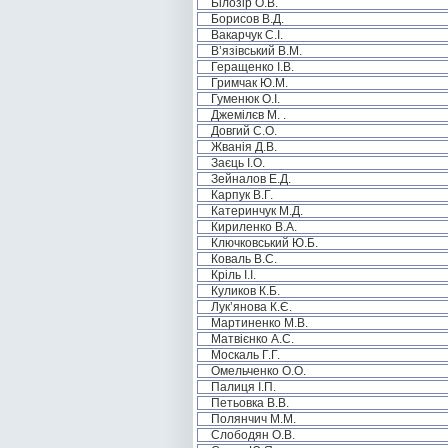
Білозір О.В.
Борисов В.Д.
Вакарчук С.І.
В’язівський В.М.
Геращенко І.В.
Гримчак Ю.М.
Гуменюк О.І.
Джемілєв М. .
Довгий С.О.
Жванія Д.В.
Заєць І.О.
Зейналов Е.Д.
Карпук В.Г.
Катеринчук М.Д.
Кириленко В.А.
Ключковський Ю.Б.
Коваль В.С.
Кріль І.І.
Куликов К.Б.
Лук’янова К.Є.
Мартиненко М.В.
Матвієнко А.С.
Москаль Г.Г.
Омельченко О.О.
Палиця І.П.
Петьовка В.В.
Полянчич М.М.
Слободян О.В.