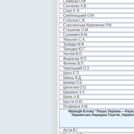
Семерак О.М.
Сенченко А.В.
Сігал Є.Я.
Скибінецький О.М.
Соболєв С.В.
Сорочинська-Кириленко Р.М.
Стешенко О.М.
Сушкевич В.М.
Терьохін С.А.
Трайдук М.Ф.
Триндюк Ю.Г.
Уколов В.О.
Федорчук Я.П.
Філенко В.П.
Черпіцький О.З.
Шаго Є.П.
Швець В.Д.
Шевчук О.Б.
Шепелев О.О.
Шишкіна З.Л.
Шкіль А.В.
Шустік О.Ю.
Ягоферов А.М.
Фракція Блоку “Наша Україна – Наро
Українська Народна Партія, Україн
Ар’єв В.І.