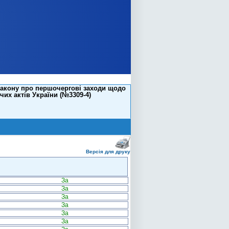
 Закону про першочергові заходи щодо
их актів України (№3309-4)
Версія для друку
За
За
За
За
За
За