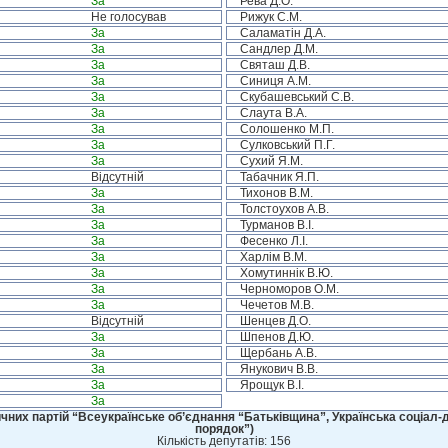
За
Рева Д.О.
Не голосував
Рижук С.М.
За
Саламатін Д.А.
За
Сандлер Д.М.
За
Святаш Д.В.
За
Синиця А.М.
За
Скубашевський С.В.
За
Слаута В.А.
За
Солошенко М.П.
За
Сулковський П.Г.
За
Сухий Я.М.
Відсутній
Табачник Я.П.
За
Тихонов В.М.
За
Толстоухов А.В.
За
Турманов В.І.
За
Фесенко Л.І.
За
Харлім В.М.
За
Хомутиннік В.Ю.
За
Черноморов О.М.
За
Чечетов М.В.
Відсутній
Шенцев Д.О.
За
Шпенов Д.Ю.
За
Щербань А.В.
За
Янукович В.В.
За
Ярощук В.І.
За
чних партій “Всеукраїнське об’єднання “Батьківщина”, Українська соціал-д
порядок”)
Кількість депутатів: 156