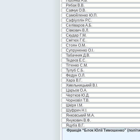
Пшонка А.В.
Рибак В.В.
Савчук О.В.
Самойленко Ю.П.
Сафіуллін Р.С.
Селіваров А.Б.
Сівкович В.Л.
Скудар Г.М.
Смітюх Г.Є.
Стоян О.М.
Супруненко О.І.
Табачник Д.В.
Тедеєв Е.С.
Тітенко С.М.
Тулуб С.Б.
Федун О.Л.
Хара В.Г.
Хмельницький В.І.
Царьов О.А.
Чертков Ю.Д.
Чорновіл Т.В.
Шкіря І.М.
Шуфрич Н.І.
Янковський М.А.
Янукович В.Ф.
Яцуба В.Г.
Фракція “Блок Юлії Тимошенко" (політи