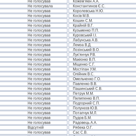
Не голосував
Кожем’якін А.А.
Не голосувала
Константинов Є.С.
Не голосував
Королевська Н.Ю.
Не голосував
Косів М.В.
Не голосував
Кошин С.М.
Не голосував
Крайній В.Г.
Не голосував
Кузьменко П.П.
Не голосував
Куровський І.І.
Не голосував
Лабунська А.В.
Не голосував
Лемза В.Д.
Не голосував
Лозінський В.О.
Не голосував
Лук’янчук Р.В.
Не голосував
Макієнко В.П.
Не голосував
Міщенко С.Г.
Не голосував
Мостіпан У.М.
Не голосував
Олійник В.С.
Не голосував
Омельченко Г.О.
Не голосував
Павленко В.В.
Не голосував
Пашинський С.В.
Не голосував
Петрук М.М.
Не голосував
Пилипенко В.П.
Не голосував
Подгорний С.П.
Не голосував
Полунєєв Ю.В.
Не голосував
Потапчук М.Л.
Не голосував
Пудов Б.М.
Не голосував
Радовець А.А.
Відсутній
Рябека О.Г.
Не голосував
Сас С.В.