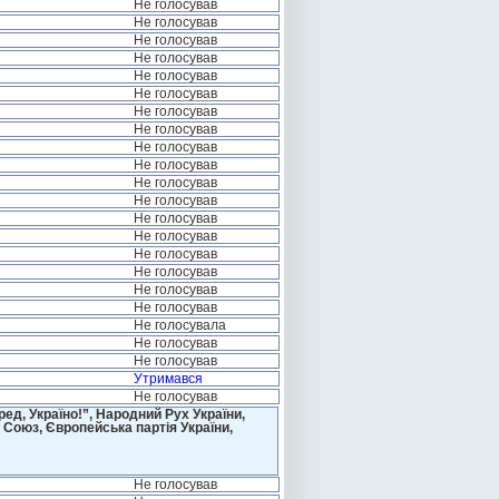
Не голосував
Не голосував
Не голосував
Не голосував
Не голосував
Не голосував
Не голосував
Не голосував
Не голосував
Не голосував
Не голосував
Не голосував
Не голосував
Не голосував
Не голосував
Не голосував
Не голосував
Не голосував
Не голосувала
Не голосував
Не голосував
Утримався
Не голосував
д, Україно!”, Народний Рух України,
 Союз, Європейська партія України,
Не голосував