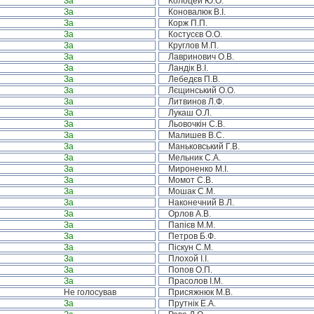
За
Колоцей Ю.О.
За
Коновалюк В.І.
За
Корж П.П.
За
Костусєв О.О.
За
Круглов М.П.
За
Лавринович О.В.
За
Ландік В.І.
За
Лебедєв П.В.
За
Лєщинський О.О.
За
Литвинов Л.Ф.
За
Лукаш О.Л.
За
Льовочкін С.В.
За
Малишев В.С.
За
Маньковський Г.В.
За
Мельник С.А.
За
Мироненко М.І.
За
Момот С.В.
За
Мошак С.М.
За
Наконечний В.Л.
За
Орлов А.В.
За
Папієв М.М.
За
Петров Б.Ф.
За
Піскун С.М.
За
Плохой І.І.
За
Попов О.П.
За
Прасолов І.М.
Не голосував
Присяжнюк М.В.
За
Прутнік Е.А.