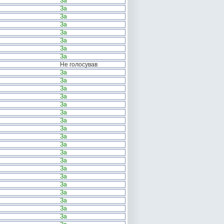
За
За
За
За
За
За
За
За
Не голосував
За
За
За
За
За
За
За
За
За
За
За
За
За
За
За
За
За
За
За