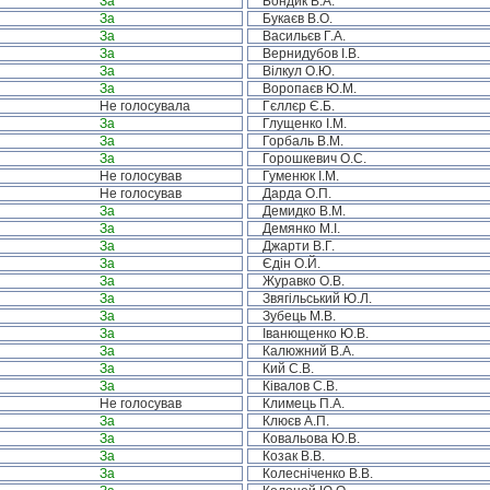
За
Бондик В.А.
За
Букаєв В.О.
За
Васильєв Г.А.
За
Вернидубов І.В.
За
Вілкул О.Ю.
За
Воропаєв Ю.М.
Не голосувала
Гєллєр Є.Б.
За
Глущенко І.М.
За
Горбаль В.М.
За
Горошкевич О.С.
Не голосував
Гуменюк І.М.
Не голосував
Дарда О.П.
За
Демидко В.М.
За
Демянко М.І.
За
Джарти В.Г.
За
Єдін О.Й.
За
Журавко О.В.
За
Звягільський Ю.Л.
За
Зубець М.В.
За
Іванющенко Ю.В.
За
Калюжний В.А.
За
Кий С.В.
За
Ківалов С.В.
Не голосував
Климець П.А.
За
Клюєв А.П.
За
Ковальова Ю.В.
За
Козак В.В.
За
Колесніченко В.В.