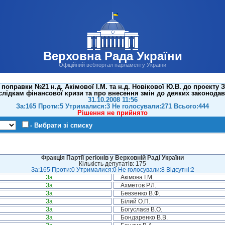
Верховна Рада України
Офіційний вебпортал парламенту України
поправки №21 н.д. Акімової І.М. та н.д. Новікової Ю.В. до проекту
слідкам фінансової кризи та про внесення змін до деяких законодавч
31.10.2008 11:56
За:165 Проти:5 Утрималися:3 Не голосували:271 Всього:444
Рішення не прийнято
- Вибрати зі списку
Фракція Партії регіонів у Верховній Раді України
Кількість депутатів: 175
За:165 Проти:0 Утрималися:0 Не голосували:8 Відсутні:2
За
Акімова І.М.
За
Ахметов Р.Л.
За
Бевзенко В.Ф.
За
Білий О.П.
За
Богуслаєв В.О.
За
Бондаренко В.В.