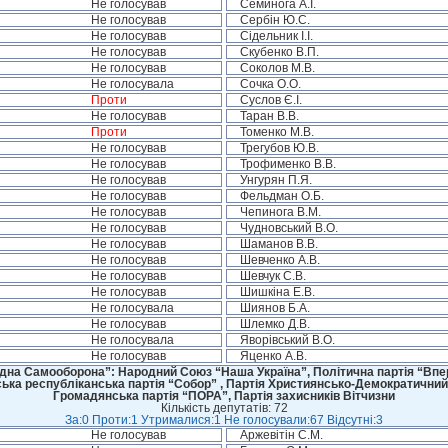
Не голосував
Семинога А.І.
Не голосував
Сербін Ю.С.
Не голосував
Сідельник І.І.
Не голосував
Скубенко В.П.
Не голосував
Соколов М.В.
Не голосувала
Сочка О.О.
Проти
Суслов Є.І.
Не голосував
Таран В.В.
Проти
Томенко М.В.
Не голосував
Трегубов Ю.В.
Не голосував
Трофименко В.В.
Не голосував
Унгурян П.Я.
Не голосував
Фельдман О.Б.
Не голосував
Чепинога В.М.
Не голосував
Чудновський В.О.
Не голосував
Шаманов В.В.
Не голосував
Шевченко А.В.
Не голосував
Шевчук С.В.
Не голосував
Шишкіна Е.В.
Не голосувала
Шиянов Б.А.
Не голосував
Шлемко Д.В.
Не голосувала
Яворівський В.О.
Не голосував
Яценко А.В.
дна Самооборона”: Народний Союз “Наша Україна”, Політична партія “Впере
ська республіканська партія “Собор” , Партія Християнсько-Демократичний
Громадянська партія “ПОРА”, Партія захисників Вітчизни
Кількість депутатів: 72
За:0 Проти:1 Утрималися:1 Не голосували:67 Відсутні:3
Не голосував
Аржевітін С.М.