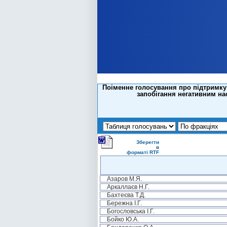
Поіменне голосування про підтримку 
запобігання негативним на
Зберегти
в
форматі RTF
Азаров М.Я.
Аркаллаєв Н.Г.
Бахтеєва Т.Д.
Бережна І.Г.
Богословська І.Г.
Бойко Ю.А.