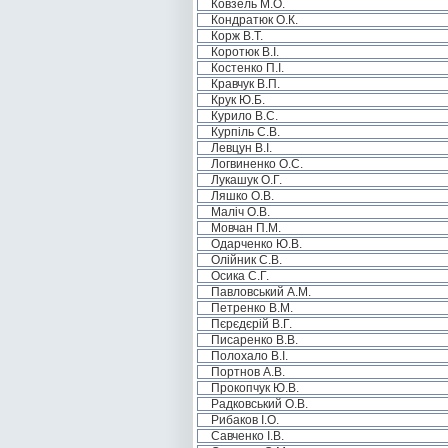
Ковзель М.О.
Кондратюк О.К.
Корж В.Т.
Коротюк В.І.
Костенко П.І.
Кравчук В.П.
Крук Ю.Б.
Курило В.С.
Курпіль С.В.
Левцун В.І.
Логвиненко О.С.
Лукашук О.Г.
Ляшко О.В.
Маліч О.В.
Мовчан П.М.
Одарченко Ю.В.
Олійник С.В.
Осика С.Г.
Павловський А.М.
Петренко В.М.
Пєрєдєрій В.Г.
Писаренко В.В.
Полохало В.І.
Портнов А.В.
Прокопчук Ю.В.
Радковський О.В.
Рибаков І.О.
Савченко І.В.