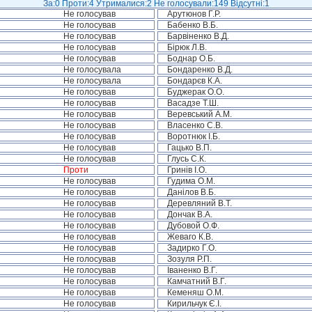
За:0 Проти:4 Утрималися:2 Не голосували:149 Відсутні:1
Не голосував
Арутюнов Г.Р.
Не голосував
Бабенко В.Б.
Не голосував
Барвіненко В.Д.
Не голосував
Бірюк Л.В.
Не голосував
Боднар О.Б.
Не голосувала
Бондаренко В.Д.
Не голосувала
Бондарєв К.А.
Не голосував
Буджерак О.О.
Не голосував
Васадзе Т.Ш.
Не голосував
Веревський А.М.
Не голосував
Власенко С.В.
Не голосував
Воротнюк І.Б.
Не голосував
Гацько В.П.
Не голосував
Глусь С.К.
Проти
Гринів І.О.
Не голосував
Гудима О.М.
Не голосував
Данілов В.Б.
Не голосував
Деревляний В.Т.
Не голосував
Дончак В.А.
Не голосував
Дубовой О.Ф.
Не голосував
Жеваго К.В.
Не голосував
Задирко Г.О.
Не голосував
Зозуля Р.П.
Не голосував
Іваненко В.Г.
Не голосував
Камчатний В.Г.
Не голосував
Кеменяш О.М.
Не голосував
Кирильчук Є.І.