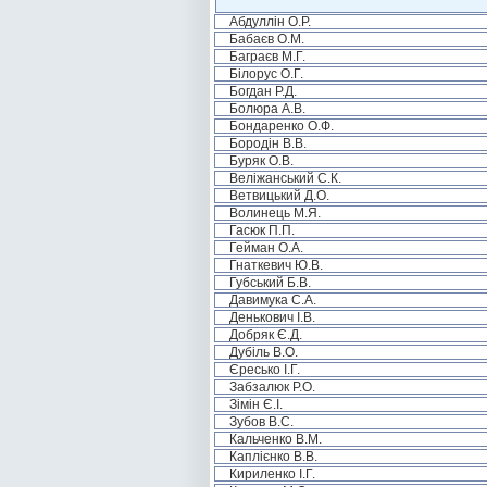
Абдуллін О.Р.
Бабаєв О.М.
Баграєв М.Г.
Білорус О.Г.
Богдан Р.Д.
Болюра А.В.
Бондаренко О.Ф.
Бородін В.В.
Буряк О.В.
Веліжанський С.К.
Ветвицький Д.О.
Волинець М.Я.
Гасюк П.П.
Гейман О.А.
Гнаткевич Ю.В.
Губський Б.В.
Давимука С.А.
Денькович І.В.
Добряк Є.Д.
Дубіль В.О.
Єресько І.Г.
Забзалюк Р.О.
Зімін Є.І.
Зубов В.С.
Кальченко В.М.
Каплієнко В.В.
Кириленко І.Г.