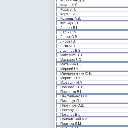
Колєсніков Д.В.
Комар М.С.
Корж В.П.
Коржев А.Л.
Кравець А.В.
Кузьмук О.І.
Ландик В.І.
Ларін С.М.
Лелюк О.В.
Лисов І.В.
Лісін М.П.
Лук’янов В.В.
Макеєнко В.В.
Мальцев В.О.
Матвійчук Е.Л.
Мирний І.М.
Мірошниченко Ю.Р.
Мороко Ю.М.
Мхітарян Н.М.
Новікова Ю.В.
Павленко Е.І.
Пеклушенко О.М.
Писарчук П.І.
Плотніков О.В.
Попеску І.В.
Потапов В.І.
Пригодський А.В.
Притика Д.М.