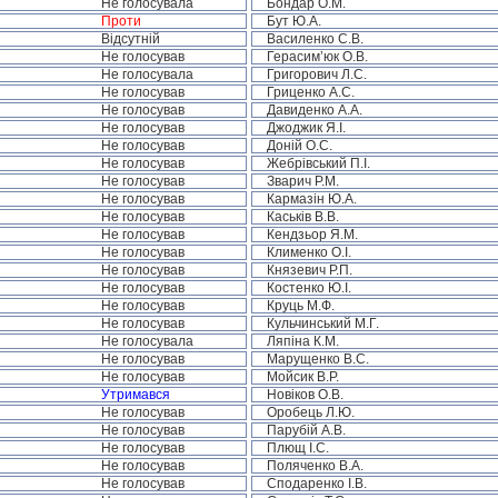
Не голосувала
Бондар О.М.
Проти
Бут Ю.А.
Відсутній
Василенко С.В.
Не голосував
Герасим’юк О.В.
Не голосувала
Григорович Л.С.
Не голосував
Гриценко А.С.
Не голосував
Давиденко А.А.
Не голосував
Джоджик Я.І.
Не голосував
Доній О.С.
Не голосував
Жебрівський П.І.
Не голосував
Зварич Р.М.
Не голосував
Кармазін Ю.А.
Не голосував
Каськів В.В.
Не голосував
Кендзьор Я.М.
Не голосував
Клименко О.І.
Не голосував
Князевич Р.П.
Не голосував
Костенко Ю.І.
Не голосував
Круць М.Ф.
Не голосував
Кульчинський М.Г.
Не голосувала
Ляпіна К.М.
Не голосував
Марущенко В.С.
Не голосував
Мойсик В.Р.
Утримався
Новіков О.В.
Не голосував
Оробець Л.Ю.
Не голосував
Парубій А.В.
Не голосував
Плющ І.С.
Не голосував
Поляченко В.А.
Не голосував
Сподаренко І.В.