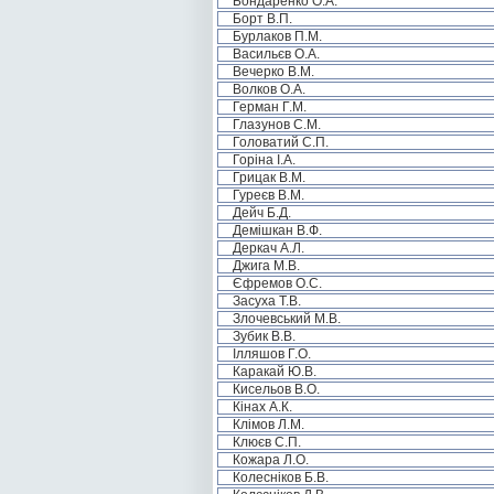
Бондаренко О.А.
Борт В.П.
Бурлаков П.М.
Васильєв О.А.
Вечерко В.М.
Волков О.А.
Герман Г.М.
Глазунов С.М.
Головатий С.П.
Горіна І.А.
Грицак В.М.
Гуреєв В.М.
Дейч Б.Д.
Демішкан В.Ф.
Деркач А.Л.
Джига М.В.
Єфремов О.С.
Засуха Т.В.
Злочевський М.В.
Зубик В.В.
Ілляшов Г.О.
Каракай Ю.В.
Кисельов В.О.
Кінах А.К.
Клімов Л.М.
Клюєв С.П.
Кожара Л.О.
Колесніков Б.В.