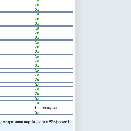
За
За
За
За
За
За
За
За
За
За
За
За
За
За
За
За
За
За
За
За
За
За
За
Не голосував
За
емократична партія , партія “Реформи і