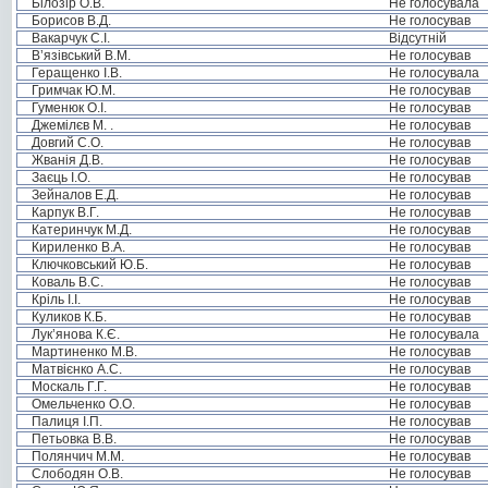
Білозір О.В.
Не голосувала
Борисов В.Д.
Не голосував
Вакарчук С.І.
Відсутній
В’язівський В.М.
Не голосував
Геращенко І.В.
Не голосувала
Гримчак Ю.М.
Не голосував
Гуменюк О.І.
Не голосував
Джемілєв М. .
Не голосував
Довгий С.О.
Не голосував
Жванія Д.В.
Не голосував
Заєць І.О.
Не голосував
Зейналов Е.Д.
Не голосував
Карпук В.Г.
Не голосував
Катеринчук М.Д.
Не голосував
Кириленко В.А.
Не голосував
Ключковський Ю.Б.
Не голосував
Коваль В.С.
Не голосував
Кріль І.І.
Не голосував
Куликов К.Б.
Не голосував
Лук’янова К.Є.
Не голосувала
Мартиненко М.В.
Не голосував
Матвієнко А.С.
Не голосував
Москаль Г.Г.
Не голосував
Омельченко О.О.
Не голосував
Палиця І.П.
Не голосував
Петьовка В.В.
Не голосував
Полянчич М.М.
Не голосував
Слободян О.В.
Не голосував