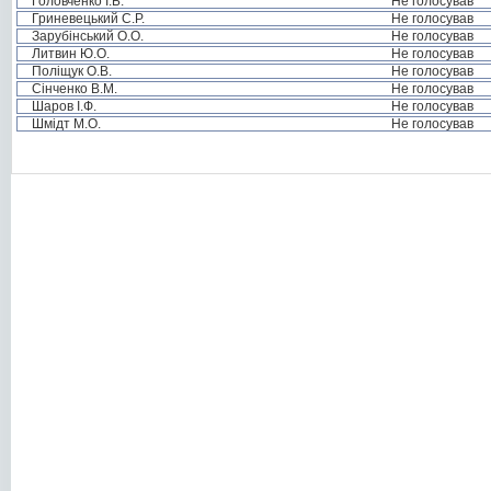
Головченко І.Б.
Не голосував
Гриневецький С.Р.
Не голосував
Зарубінський О.О.
Не голосував
Литвин Ю.О.
Не голосував
Поліщук О.В.
Не голосував
Сінченко В.М.
Не голосував
Шаров І.Ф.
Не голосував
Шмідт М.О.
Не голосував