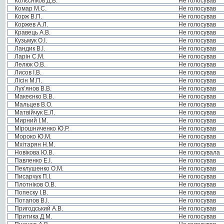
Колєсніков Д.В.
Не голосував
Комар М.С.
Не голосував
Корж В.П.
Не голосував
Коржев А.Л.
Не голосував
Кравець А.В.
Не голосував
Кузьмук О.І.
Не голосував
Ландик В.І.
Не голосував
Ларін С.М.
Не голосував
Лелюк О.В.
Не голосував
Лисов І.В.
Не голосував
Лісін М.П.
Не голосував
Лук’янов В.В.
Не голосував
Макеєнко В.В.
Не голосував
Мальцев В.О.
Не голосував
Матвійчук Е.Л.
Не голосував
Мирний І.М.
Не голосував
Мірошниченко Ю.Р.
Не голосував
Мороко Ю.М.
Не голосував
Мхітарян Н.М.
Не голосував
Новікова Ю.В.
Не голосувала
Павленко Е.І.
Не голосував
Пеклушенко О.М.
Не голосував
Писарчук П.І.
Не голосував
Плотніков О.В.
Не голосував
Попеску І.В.
Не голосував
Потапов В.І.
Не голосував
Пригодський А.В.
Не голосував
Притика Д.М.
Не голосував