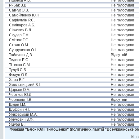
Пшонка А.В.
Не голосував
Рибак В.В.
Не голосував
Савчук О.В.
Не голосував
Самойленко Ю.П.
Не голосував
Сафіуллін Р.С.
Не голосував
Селіваров А.Б.
Не голосував
Сівкович В.Л.
Не голосував
Скудар Г.М.
Не голосував
Смітюх Г.Є.
Не голосував
Стоян О.М.
Не голосував
Супруненко О.І.
Не голосував
Табачник Д.В.
Відсутній
Тедеєв Е.С.
Не голосував
Тітенко С.М.
Не голосував
Тулуб С.Б.
Не голосував
Федун О.Л.
Не голосував
Хара В.Г.
Не голосував
Хмельницький В.І.
Не голосував
Царьов О.А.
Не голосував
Чертков Ю.Д.
Не голосував
Чорновіл Т.В.
Відсутній
Шкіря І.М.
Не голосував
Шуфрич Н.І.
Не голосував
Янковський М.А.
Не голосував
Янукович В.Ф.
Не голосував
Яцуба В.Г.
Не голосував
Фракція “Блок Юлії Тимошенко" (політичних партій “Всеукраїнське об
Кіль