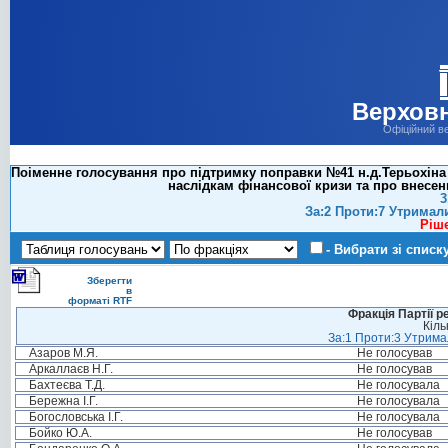
Верховн
Офіційний в
Поіменне голосування про підтримку поправки №41 н.д.Терьохіна 
наслідкам фінансової кризи та про внесен
3
За:2 Проти:7 Утримал
Ріш
- Вибрати зі списк
Зберегти
в
форматі RTF
Фракція Партії р
Кіль
За:1 Проти:3 Утримал
Азаров М.Я.
Не голосував
Аркаллаєв Н.Г.
Не голосував
Бахтеєва Т.Д.
Не голосувала
Бережна І.Г.
Не голосувала
Богословська І.Г.
Не голосувала
Бойко Ю.А.
Не голосував