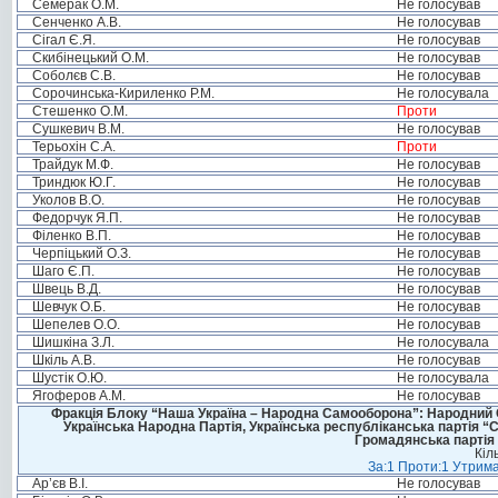
Семерак О.М.
Не голосував
Сенченко А.В.
Не голосував
Сігал Є.Я.
Не голосував
Скибінецький О.М.
Не голосував
Соболєв С.В.
Не голосував
Сорочинська-Кириленко Р.М.
Не голосувала
Стешенко О.М.
Проти
Сушкевич В.М.
Не голосував
Терьохін С.А.
Проти
Трайдук М.Ф.
Не голосував
Триндюк Ю.Г.
Не голосував
Уколов В.О.
Не голосував
Федорчук Я.П.
Не голосував
Філенко В.П.
Не голосував
Черпіцький О.З.
Не голосував
Шаго Є.П.
Не голосував
Швець В.Д.
Не голосував
Шевчук О.Б.
Не голосував
Шепелев О.О.
Не голосував
Шишкіна З.Л.
Не голосувала
Шкіль А.В.
Не голосував
Шустік О.Ю.
Не голосувала
Ягоферов А.М.
Не голосував
Фракція Блоку “Наша Україна – Народна Самооборона”: Народний Со
Українська Народна Партія, Українська республіканська партія “
Громадянська партія 
Кіл
За:1 Проти:1 Утрима
Ар’єв В.І.
Не голосував