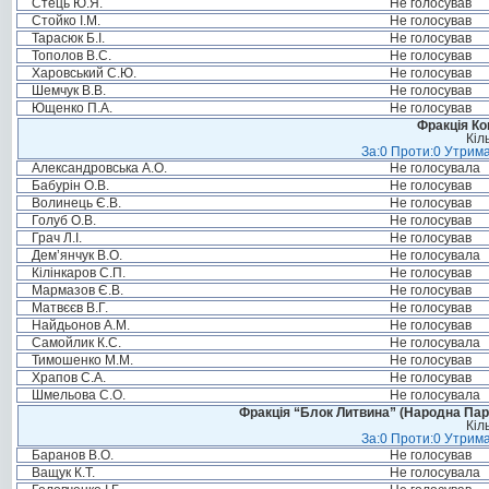
Стець Ю.Я.
Не голосував
Стойко І.М.
Не голосував
Тарасюк Б.І.
Не голосував
Тополов В.С.
Не голосував
Харовський С.Ю.
Не голосував
Шемчук В.В.
Не голосував
Ющенко П.А.
Не голосував
Фракція Ком
Кіл
За:0 Проти:0 Утрима
Александровська А.О.
Не голосувала
Бабурін О.В.
Не голосував
Волинець Є.В.
Не голосував
Голуб О.В.
Не голосував
Грач Л.І.
Не голосував
Дем’янчук В.О.
Не голосувала
Кілінкаров С.П.
Не голосував
Мармазов Є.В.
Не голосував
Матвєєв В.Г.
Не голосував
Найдьонов А.М.
Не голосував
Самойлик К.С.
Не голосувала
Тимошенко М.М.
Не голосував
Храпов С.А.
Не голосував
Шмельова С.О.
Не голосувала
Фракція “Блок Литвина” (Народна Парті
Кіл
За:0 Проти:0 Утрима
Баранов В.О.
Не голосував
Ващук К.Т.
Не голосувала