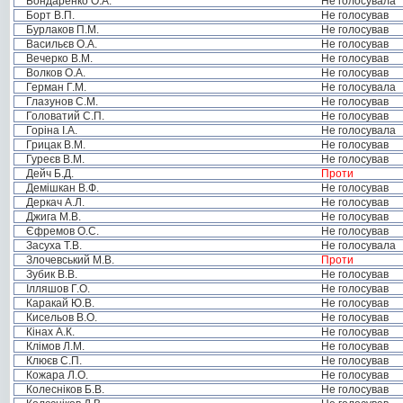
Бондаренко О.А.
Не голосувала
Борт В.П.
Не голосував
Бурлаков П.М.
Не голосував
Васильєв О.А.
Не голосував
Вечерко В.М.
Не голосував
Волков О.А.
Не голосував
Герман Г.М.
Не голосувала
Глазунов С.М.
Не голосував
Головатий С.П.
Не голосував
Горіна І.А.
Не голосувала
Грицак В.М.
Не голосував
Гуреєв В.М.
Не голосував
Дейч Б.Д.
Проти
Демішкан В.Ф.
Не голосував
Деркач А.Л.
Не голосував
Джига М.В.
Не голосував
Єфремов О.С.
Не голосував
Засуха Т.В.
Не голосувала
Злочевський М.В.
Проти
Зубик В.В.
Не голосував
Ілляшов Г.О.
Не голосував
Каракай Ю.В.
Не голосував
Кисельов В.О.
Не голосував
Кінах А.К.
Не голосував
Клімов Л.М.
Не голосував
Клюєв С.П.
Не голосував
Кожара Л.О.
Не голосував
Колесніков Б.В.
Не голосував