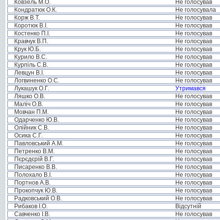
Ковзель М.О.
Не голосував
Кондратюк О.К.
Не голосувала
Корж В.Т.
Не голосував
Коротюк В.І.
Не голосував
Костенко П.І.
Не голосував
Кравчук В.П.
Не голосував
Крук Ю.Б.
Не голосував
Курило В.С.
Не голосував
Курпіль С.В.
Не голосував
Левцун В.І.
Не голосував
Логвиненко О.С.
Не голосував
Лукашук О.Г.
Утримався
Ляшко О.В.
Не голосував
Маліч О.В.
Не голосував
Мовчан П.М.
Не голосував
Одарченко Ю.В.
Не голосував
Олійник С.В.
Не голосував
Осика С.Г.
Не голосував
Павловський А.М.
Не голосував
Петренко В.М.
Не голосував
Пєрєдєрій В.Г.
Не голосував
Писаренко В.В.
Не голосував
Полохало В.І.
Не голосував
Портнов А.В.
Не голосував
Прокопчук Ю.В.
Не голосував
Радковський О.В.
Не голосував
Рибаков І.О.
Відсутній
Савченко І.В.
Не голосував