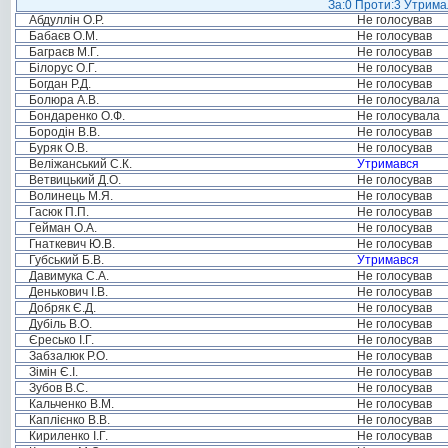
За:0 Проти:3 Утримал
Абдуллін О.Р.
Не голосував
Бабаєв О.М.
Не голосував
Баграєв М.Г.
Не голосував
Білорус О.Г.
Не голосував
Богдан Р.Д.
Не голосував
Болюра А.В.
Не голосувала
Бондаренко О.Ф.
Не голосувала
Бородін В.В.
Не голосував
Буряк О.В.
Не голосував
Веліжанський С.К.
Утримався
Ветвицький Д.О.
Не голосував
Волинець М.Я.
Не голосував
Гасюк П.П.
Не голосував
Гейман О.А.
Не голосував
Гнаткевич Ю.В.
Не голосував
Губський Б.В.
Утримався
Давимука С.А.
Не голосував
Денькович І.В.
Не голосував
Добряк Є.Д.
Не голосував
Дубіль В.О.
Не голосував
Єресько І.Г.
Не голосував
Забзалюк Р.О.
Не голосував
Зімін Є.І.
Не голосував
Зубов В.С.
Не голосував
Кальченко В.М.
Не голосував
Каплієнко В.В.
Не голосував
Кириленко І.Г.
Не голосував