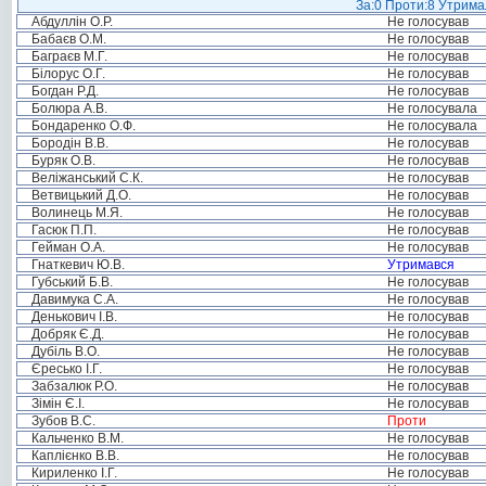
За:0 Проти:8 Утримал
Абдуллін О.Р.
Не голосував
Бабаєв О.М.
Не голосував
Баграєв М.Г.
Не голосував
Білорус О.Г.
Не голосував
Богдан Р.Д.
Не голосував
Болюра А.В.
Не голосувала
Бондаренко О.Ф.
Не голосувала
Бородін В.В.
Не голосував
Буряк О.В.
Не голосував
Веліжанський С.К.
Не голосував
Ветвицький Д.О.
Не голосував
Волинець М.Я.
Не голосував
Гасюк П.П.
Не голосував
Гейман О.А.
Не голосував
Гнаткевич Ю.В.
Утримався
Губський Б.В.
Не голосував
Давимука С.А.
Не голосував
Денькович І.В.
Не голосував
Добряк Є.Д.
Не голосував
Дубіль В.О.
Не голосував
Єресько І.Г.
Не голосував
Забзалюк Р.О.
Не голосував
Зімін Є.І.
Не голосував
Зубов В.С.
Проти
Кальченко В.М.
Не голосував
Каплієнко В.В.
Не голосував
Кириленко І.Г.
Не голосував