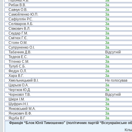
Пшонка А.В.
За
Рибак В.В.
За
Савчук О.В.
За
Самойленко Ю.П.
За
Сафіуллін Р.С.
За
Селіваров А.Б.
За
Сівкович В.Л.
За
Скудар Г.М.
За
Смітюх Г.Є.
За
Стоян О.М.
За
Супруненко О.І.
За
Табачник Д.В.
Відсутній
Тедеєв Е.С.
За
Тітенко С.М.
За
Тулуб С.Б.
За
Федун О.Л.
За
Хара В.Г.
За
Хмельницький В.І.
Не голосував
Царьов О.А.
За
Чертков Ю.Д.
За
Чорновіл Т.В.
Відсутній
Шкіря І.М.
За
Шуфрич Н.І.
За
Янковський М.А.
За
Янукович В.Ф.
За
Яцуба В.Г.
За
Фракція “Блок Юлії Тимошенко" (політичних партій “Всеукраїнське об
Кіль