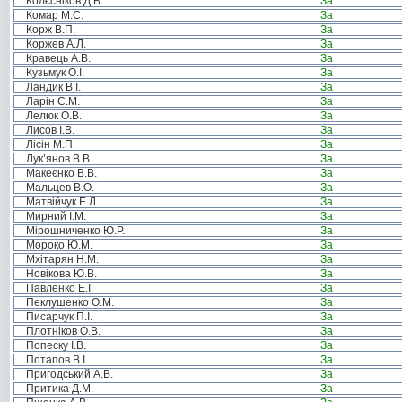
Колєсніков Д.В.
За
Комар М.С.
За
Корж В.П.
За
Коржев А.Л.
За
Кравець А.В.
За
Кузьмук О.І.
За
Ландик В.І.
За
Ларін С.М.
За
Лелюк О.В.
За
Лисов І.В.
За
Лісін М.П.
За
Лук’янов В.В.
За
Макеєнко В.В.
За
Мальцев В.О.
За
Матвійчук Е.Л.
За
Мирний І.М.
За
Мірошниченко Ю.Р.
За
Мороко Ю.М.
За
Мхітарян Н.М.
За
Новікова Ю.В.
За
Павленко Е.І.
За
Пеклушенко О.М.
За
Писарчук П.І.
За
Плотніков О.В.
За
Попеску І.В.
За
Потапов В.І.
За
Пригодський А.В.
За
Притика Д.М.
За