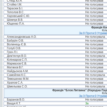
Стець Ю.Я.
Не голосував
Стойко І.М.
Не голосував
Тарасюк Б.І.
Не голосував
Тополов В.С.
Не голосував
Харовський С.Ю.
Не голосував
Шемчук В.В.
Не голосував
Ющенко П.А.
Не голосував
Фракція Ком
Кіл
За:0 Проти:0 Утрима
Александровська А.О.
Не голосувала
Бабурін О.В.
Не голосував
Волинець Є.В.
Не голосував
Голуб О.В.
Не голосував
Грач Л.І.
Не голосував
Дем’янчук В.О.
Не голосувала
Кілінкаров С.П.
Не голосував
Мармазов Є.В.
Не голосував
Матвєєв В.Г.
Не голосував
Найдьонов А.М.
Не голосував
Самойлик К.С.
Не голосувала
Тимошенко М.М.
Не голосував
Храпов С.А.
Не голосував
Шмельова С.О.
Не голосувала
Фракція “Блок Литвина” (Народна Парті
Кіл
За:3 Проти:0 Утрима
Баранов В.О.
Не голосував
Ващук К.Т.
За