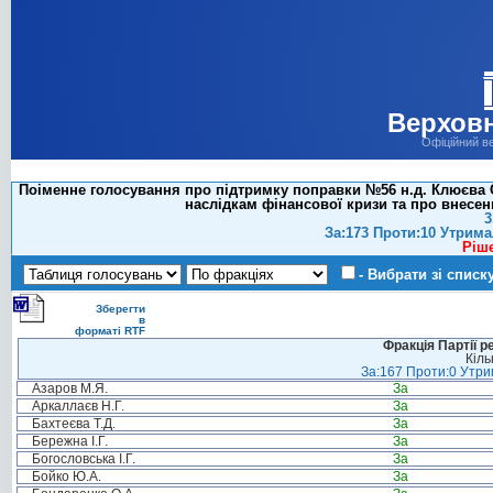
Верховн
Офіційний в
Поіменне голосування про підтримку поправки №56 н.д. Клюєва С
наслідкам фінансової кризи та про внесен
3
За:173 Проти:10 Утрима
Ріш
- Вибрати зі списк
Зберегти
в
форматі RTF
Фракція Партії р
Кіль
За:167 Проти:0 Утрим
Азаров М.Я.
За
Аркаллаєв Н.Г.
За
Бахтеєва Т.Д.
За
Бережна І.Г.
За
Богословська І.Г.
За
Бойко Ю.А.
За