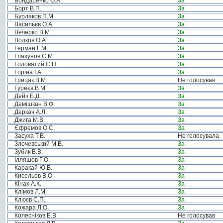
Бондаренко О.А.
За
Борт В.П.
За
Бурлаков П.М.
За
Васильєв О.А.
За
Вечерко В.М.
За
Волков О.А.
За
Герман Г.М.
За
Глазунов С.М.
За
Головатий С.П.
За
Горіна І.А.
За
Грицак В.М.
Не голосував
Гуреєв В.М.
За
Дейч Б.Д.
За
Демішкан В.Ф.
За
Деркач А.Л.
За
Джига М.В.
За
Єфремов О.С.
За
Засуха Т.В.
Не голосувала
Злочевський М.В.
За
Зубик В.В.
За
Ілляшов Г.О.
За
Каракай Ю.В.
За
Кисельов В.О.
За
Кінах А.К.
За
Клімов Л.М.
За
Клюєв С.П.
За
Кожара Л.О.
За
Колесніков Б.В.
Не голосував