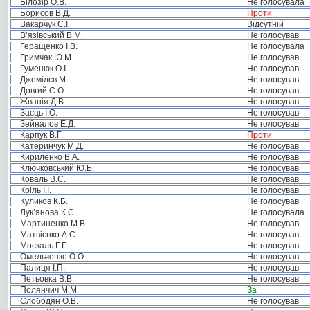
Білозір О.В.
Не голосувала
Борисов В.Д.
Проти
Вакарчук С.І.
Відсутній
В’язівський В.М.
Не голосував
Геращенко І.В.
Не голосувала
Гримчак Ю.М.
Не голосував
Гуменюк О.І.
Не голосував
Джемілєв М. .
Не голосував
Довгий С.О.
Не голосував
Жванія Д.В.
Не голосував
Заєць І.О.
Не голосував
Зейналов Е.Д.
Не голосував
Карпук В.Г.
Проти
Катеринчук М.Д.
Не голосував
Кириленко В.А.
Не голосував
Ключковський Ю.Б.
Не голосував
Коваль В.С.
Не голосував
Кріль І.І.
Не голосував
Куликов К.Б.
Не голосував
Лук’янова К.Є.
Не голосувала
Мартиненко М.В.
Не голосував
Матвієнко А.С.
Не голосував
Москаль Г.Г.
Не голосував
Омельченко О.О.
Не голосував
Палиця І.П.
Не голосував
Петьовка В.В.
Не голосував
Полянчич М.М.
За
Слободян О.В.
Не голосував