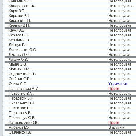
Ковзель М.О.
Не голосував
Кондратюк О.К.
Не голосувала
Корж В.Т.
Не голосував
Коротюк В.І.
Не голосував
Костенко П.І.
Не голосував
Кравчук В.П.
Не голосував
Крук Ю.Б.
Не голосував
Курило В.С.
Не голосував
Курпіль С.В.
Не голосував
Левцун В.І.
Не голосував
Логвиненко О.С.
Не голосував
Лукашук О.Г.
Не голосував
Ляшко О.В.
Не голосував
Маліч О.В.
Не голосував
Мовчан П.М.
Не голосував
Одарченко Ю.В.
Не голосував
Олійник С.В.
Не голосував
Осика С.Г.
Утримався
Павловський А.М.
Проти
Петренко В.М.
Не голосував
Пєрєдєрій В.Г.
Не голосував
Писаренко В.В.
Не голосував
Полохало В.І.
Не голосував
Портнов А.В.
Не голосував
Прокопчук Ю.В.
Не голосував
Радковський О.В.
Проти
Рибаков І.О.
Відсутній
Савченко І.В.
Не голосував