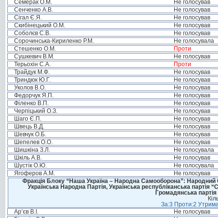
Семерак О.М.
Не голосував
Сенченко А.В.
Не голосував
Сігал Є.Я.
Не голосував
Скибінецький О.М.
Не голосував
Соболєв С.В.
Не голосував
Сорочинська-Кириленко Р.М.
Не голосувала
Стешенко О.М.
Проти
Сушкевич В.М.
Не голосував
Терьохін С.А.
Проти
Трайдук М.Ф.
Не голосував
Триндюк Ю.Г.
Не голосував
Уколов В.О.
Не голосував
Федорчук Я.П.
Не голосував
Філенко В.П.
Не голосував
Черпіцький О.З.
Не голосував
Шаго Є.П.
Не голосував
Швець В.Д.
Не голосував
Шевчук О.Б.
Не голосував
Шепелев О.О.
Не голосував
Шишкіна З.Л.
Не голосувала
Шкіль А.В.
Не голосував
Шустік О.Ю.
Не голосувала
Ягоферов А.М.
Не голосував
Фракція Блоку “Наша Україна – Народна Самооборона”: Народний Со
Українська Народна Партія, Українська республіканська партія “
Громадянська партія 
Кіл
За:3 Проти:2 Утрима
Ар’єв В.І.
Не голосував