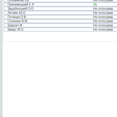
Головченко І.Б.
Не голосував
Гриневецький С.Р.
За
Зарубінський О.О.
Не голосував
Литвин Ю.О.
Не голосував
Поліщук О.В.
Не голосував
Сінченко В.М.
Не голосував
Шаров І.Ф.
Не голосував
Шмідт М.О.
Не голосував