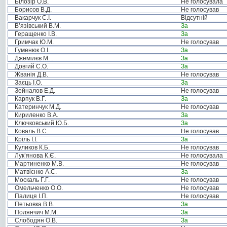
Білозір О.В.
Не голосувала
Борисов В.Д.
Не голосував
Вакарчук С.І.
Відсутній
В’язівський В.М.
За
Геращенко І.В.
За
Гримчак Ю.М.
Не голосував
Гуменюк О.І.
За
Джемілєв М. .
За
Довгий С.О.
За
Жванія Д.В.
Не голосував
Заєць І.О.
За
Зейналов Е.Д.
Не голосував
Карпук В.Г.
За
Катеринчук М.Д.
Не голосував
Кириленко В.А.
За
Ключковський Ю.Б.
За
Коваль В.С.
Не голосував
Кріль І.І.
За
Куликов К.Б.
Не голосував
Лук’янова К.Є.
Не голосувала
Мартиненко М.В.
Не голосував
Матвієнко А.С.
За
Москаль Г.Г.
Не голосував
Омельченко О.О.
Не голосував
Палиця І.П.
Не голосував
Петьовка В.В.
За
Полянчич М.М.
За
Слободян О.В.
За