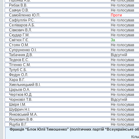
Пшонка А.В.
Не голосував
Рибак В.В.
Не голосував
Савчук О.В.
Не голосував
Самойленко Ю.П.
Проти
Сафіуллін Р.С.
Не голосував
Селіваров А.Б.
Не голосував
Сівкович В.Л.
Не голосував
Скудар Г.М.
Не голосував
Смітюх Г.Є.
За
Стоян О.М.
Не голосував
Супруненко О.І.
Не голосував
Табачник Д.В.
Відсутній
Тедеєв Е.С.
Не голосував
Тітенко С.М.
Не голосував
Тулуб С.Б.
Не голосував
Федун О.Л.
Не голосував
Хара В.Г.
Не голосував
Хмельницький В.І.
Не голосував
Царьов О.А.
Не голосував
Чертков Ю.Д.
Не голосував
Чорновіл Т.В.
Відсутній
Шкіря І.М.
Не голосував
Шуфрич Н.І.
Не голосував
Янковський М.А.
Не голосував
Янукович В.Ф.
Не голосував
Яцуба В.Г.
Не голосував
Фракція “Блок Юлії Тимошенко" (політичних партій “Всеукраїнське об
Кіль