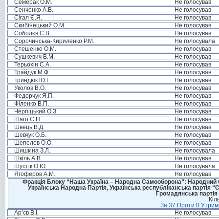
Семерак О.М.
Не голосував
Сенченко А.В.
Не голосував
Сігал Є.Я.
Не голосував
Скибінецький О.М.
Не голосував
Соболєв С.В.
Не голосував
Сорочинська-Кириленко Р.М.
Не голосувала
Стешенко О.М.
Не голосував
Сушкевич В.М.
Не голосував
Терьохін С.А.
Не голосував
Трайдук М.Ф.
Не голосував
Триндюк Ю.Г.
Не голосував
Уколов В.О.
Не голосував
Федорчук Я.П.
Не голосував
Філенко В.П.
Не голосував
Черпіцький О.З.
Не голосував
Шаго Є.П.
Не голосував
Швець В.Д.
Не голосував
Шевчук О.Б.
Не голосував
Шепелев О.О.
Не голосував
Шишкіна З.Л.
Не голосувала
Шкіль А.В.
Не голосував
Шустік О.Ю.
Не голосувала
Ягоферов А.М.
Не голосував
Фракція Блоку “Наша Україна – Народна Самооборона”: Народний Со
Українська Народна Партія, Українська республіканська партія “
Громадянська партія 
Кіл
За:37 Проти:0 Утрима
Ар’єв В.І.
Не голосував