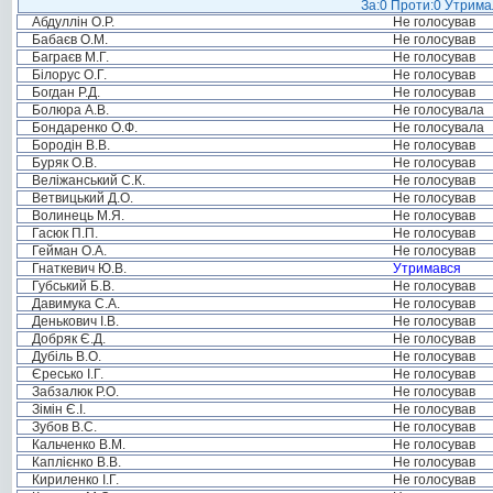
За:0 Проти:0 Утримал
Абдуллін О.Р.
Не голосував
Бабаєв О.М.
Не голосував
Баграєв М.Г.
Не голосував
Білорус О.Г.
Не голосував
Богдан Р.Д.
Не голосував
Болюра А.В.
Не голосувала
Бондаренко О.Ф.
Не голосувала
Бородін В.В.
Не голосував
Буряк О.В.
Не голосував
Веліжанський С.К.
Не голосував
Ветвицький Д.О.
Не голосував
Волинець М.Я.
Не голосував
Гасюк П.П.
Не голосував
Гейман О.А.
Не голосував
Гнаткевич Ю.В.
Утримався
Губський Б.В.
Не голосував
Давимука С.А.
Не голосував
Денькович І.В.
Не голосував
Добряк Є.Д.
Не голосував
Дубіль В.О.
Не голосував
Єресько І.Г.
Не голосував
Забзалюк Р.О.
Не голосував
Зімін Є.І.
Не голосував
Зубов В.С.
Не голосував
Кальченко В.М.
Не голосував
Каплієнко В.В.
Не голосував
Кириленко І.Г.
Не голосував