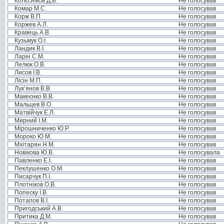
Колєсніков Д.В.
Не голосував
Комар М.С.
Не голосував
Корж В.П.
Не голосував
Коржев А.Л.
Не голосував
Кравець А.В.
Не голосував
Кузьмук О.І.
Не голосував
Ландик В.І.
Не голосував
Ларін С.М.
Не голосував
Лелюк О.В.
Не голосував
Лисов І.В.
Не голосував
Лісін М.П.
Не голосував
Лук’янов В.В.
Не голосував
Макеєнко В.В.
Не голосував
Мальцев В.О.
Не голосував
Матвійчук Е.Л.
Не голосував
Мирний І.М.
Не голосував
Мірошниченко Ю.Р.
Не голосував
Мороко Ю.М.
Не голосував
Мхітарян Н.М.
Не голосував
Новікова Ю.В.
Не голосувала
Павленко Е.І.
Не голосував
Пеклушенко О.М.
Не голосував
Писарчук П.І.
Не голосував
Плотніков О.В.
Не голосував
Попеску І.В.
Не голосував
Потапов В.І.
Не голосував
Пригодський А.В.
Не голосував
Притика Д.М.
Не голосував