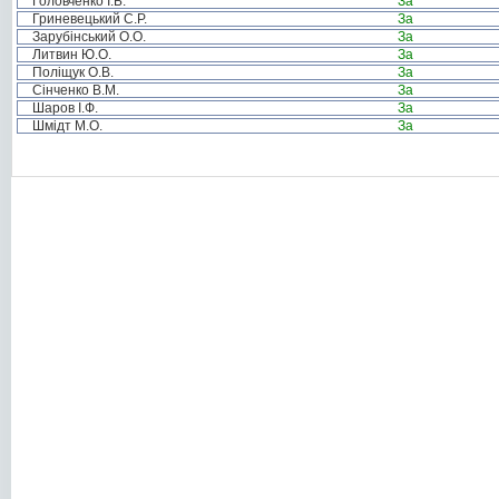
Головченко І.Б.
За
Гриневецький С.Р.
За
Зарубінський О.О.
За
Литвин Ю.О.
За
Поліщук О.В.
За
Сінченко В.М.
За
Шаров І.Ф.
За
Шмідт М.О.
За