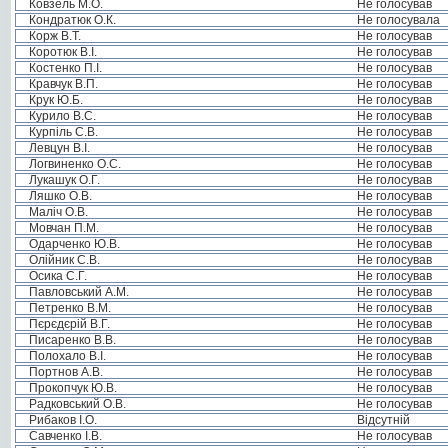
Ковзель М.О.
Не голосував
Кондратюк О.К.
Не голосувала
Корж В.Т.
Не голосував
Коротюк В.І.
Не голосував
Костенко П.І.
Не голосував
Кравчук В.П.
Не голосував
Крук Ю.Б.
Не голосував
Курило В.С.
Не голосував
Курпіль С.В.
Не голосував
Левцун В.І.
Не голосував
Логвиненко О.С.
Не голосував
Лукашук О.Г.
Не голосував
Ляшко О.В.
Не голосував
Маліч О.В.
Не голосував
Мовчан П.М.
Не голосував
Одарченко Ю.В.
Не голосував
Олійник С.В.
Не голосував
Осика С.Г.
Не голосував
Павловський А.М.
Не голосував
Петренко В.М.
Не голосував
Пєрєдєрій В.Г.
Не голосував
Писаренко В.В.
Не голосував
Полохало В.І.
Не голосував
Портнов А.В.
Не голосував
Прокопчук Ю.В.
Не голосував
Радковський О.В.
Не голосував
Рибаков І.О.
Відсутній
Савченко І.В.
Не голосував