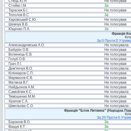
Стець Ю.Я.
Не голосував
Стойко І.М.
За
Тарасюк Б.І.
Не голосував
Тополов В.С.
За
Харовський С.Ю.
Не голосував
Шемчук В.В.
Не голосував
Ющенко П.А.
За
Фракція Ком
Кіл
За:0 Проти:0 Утрима
Александровська А.О.
Не голосувала
Бабурін О.В.
Не голосував
Волинець Є.В.
Не голосував
Голуб О.В.
Не голосував
Грач Л.І.
Не голосував
Дем’янчук В.О.
Не голосувала
Кілінкаров С.П.
Не голосував
Мармазов Є.В.
Не голосував
Матвєєв В.Г.
Не голосував
Найдьонов А.М.
Не голосував
Самойлик К.С.
Не голосувала
Тимошенко М.М.
Не голосував
Храпов С.А.
Не голосував
Шмельова С.О.
Не голосувала
Фракція “Блок Литвина” (Народна Парті
Кіл
За:20 Проти:0 Утрим
Баранов В.О.
За
Ващук К.Т.
За