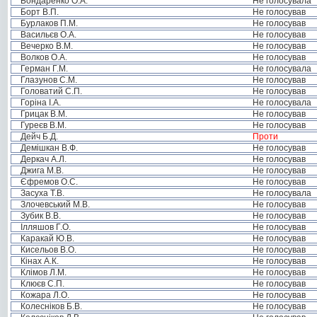
Бондаренко О.А.
Не голосувала
Борт В.П.
Не голосував
Бурлаков П.М.
Не голосував
Васильєв О.А.
Не голосував
Вечерко В.М.
Не голосував
Волков О.А.
Не голосував
Герман Г.М.
Не голосувала
Глазунов С.М.
Не голосував
Головатий С.П.
Не голосував
Горіна І.А.
Не голосувала
Грицак В.М.
Не голосував
Гуреєв В.М.
Не голосував
Дейч Б.Д.
Проти
Демішкан В.Ф.
Не голосував
Деркач А.Л.
Не голосував
Джига М.В.
Не голосував
Єфремов О.С.
Не голосував
Засуха Т.В.
Не голосувала
Злочевський М.В.
Не голосував
Зубик В.В.
Не голосував
Ілляшов Г.О.
Не голосував
Каракай Ю.В.
Не голосував
Кисельов В.О.
Не голосував
Кінах А.К.
Не голосував
Клімов Л.М.
Не голосував
Клюєв С.П.
Не голосував
Кожара Л.О.
Не голосував
Колесніков Б.В.
Не голосував