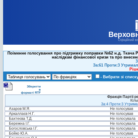
Верховн
Офіційний в
Поіменне голосування про підтримку поправки №62 н.д. Ткача Р
наслідкам фінансової кризи та про внесен
3
За:61 Проти:3 Утримал
Ріш
- Вибрати зі списк
Зберегти
в
форматі RTF
Фракція Партії р
Кіль
За:4 Проти:3 Утримал
Азаров М.Я.
Не голосував
Аркаллаєв Н.Г.
Не голосував
Бахтеєва Т.Д.
Не голосувала
Бережна І.Г.
Не голосувала
Богословська І.Г.
Не голосувала
Бойко Ю.А.
Не голосував