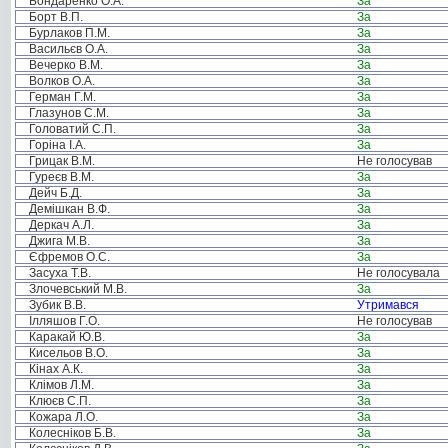
Бондаренко О.А.
За
Борт В.П.
За
Бурлаков П.М.
За
Васильєв О.А.
За
Вечерко В.М.
За
Волков О.А.
За
Герман Г.М.
За
Глазунов С.М.
За
Головатий С.П.
За
Горіна І.А.
За
Грицак В.М.
Не голосував
Гуреєв В.М.
За
Дейч Б.Д.
За
Демішкан В.Ф.
За
Деркач А.Л.
За
Джига М.В.
За
Єфремов О.С.
За
Засуха Т.В.
Не голосувала
Злочевський М.В.
За
Зубик В.В.
Утримався
Ілляшов Г.О.
Не голосував
Каракай Ю.В.
За
Кисельов В.О.
За
Кінах А.К.
За
Клімов Л.М.
За
Клюєв С.П.
За
Кожара Л.О.
За
Колесніков Б.В.
За