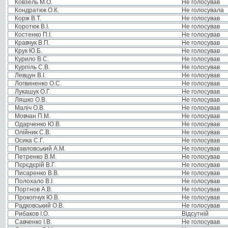
Ковзель М.О.
Не голосував
Кондратюк О.К.
Не голосувала
Корж В.Т.
Не голосував
Коротюк В.І.
Не голосував
Костенко П.І.
Не голосував
Кравчук В.П.
Не голосував
Крук Ю.Б.
Не голосував
Курило В.С.
Не голосував
Курпіль С.В.
Не голосував
Левцун В.І.
Не голосував
Логвиненко О.С.
Не голосував
Лукашук О.Г.
Не голосував
Ляшко О.В.
Не голосував
Маліч О.В.
Не голосував
Мовчан П.М.
Не голосував
Одарченко Ю.В.
Не голосував
Олійник С.В.
Не голосував
Осика С.Г.
Не голосував
Павловський А.М.
Не голосував
Петренко В.М.
Не голосував
Пєрєдєрій В.Г.
Не голосував
Писаренко В.В.
Не голосував
Полохало В.І.
Не голосував
Портнов А.В.
Не голосував
Прокопчук Ю.В.
Не голосував
Радковський О.В.
Не голосував
Рибаков І.О.
Відсутній
Савченко І.В.
Не голосував