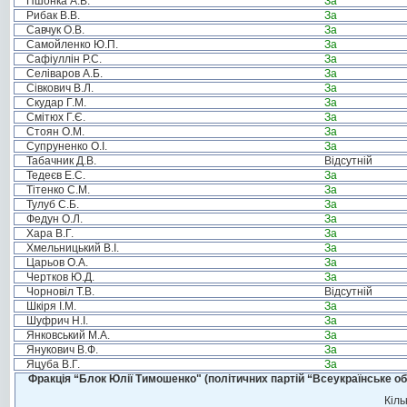
Пшонка А.В.
За
Рибак В.В.
За
Савчук О.В.
За
Самойленко Ю.П.
За
Сафіуллін Р.С.
За
Селіваров А.Б.
За
Сівкович В.Л.
За
Скудар Г.М.
За
Смітюх Г.Є.
За
Стоян О.М.
За
Супруненко О.І.
За
Табачник Д.В.
Відсутній
Тедеєв Е.С.
За
Тітенко С.М.
За
Тулуб С.Б.
За
Федун О.Л.
За
Хара В.Г.
За
Хмельницький В.І.
За
Царьов О.А.
За
Чертков Ю.Д.
За
Чорновіл Т.В.
Відсутній
Шкіря І.М.
За
Шуфрич Н.І.
За
Янковський М.А.
За
Янукович В.Ф.
За
Яцуба В.Г.
За
Фракція “Блок Юлії Тимошенко" (політичних партій “Всеукраїнське об
Кіль