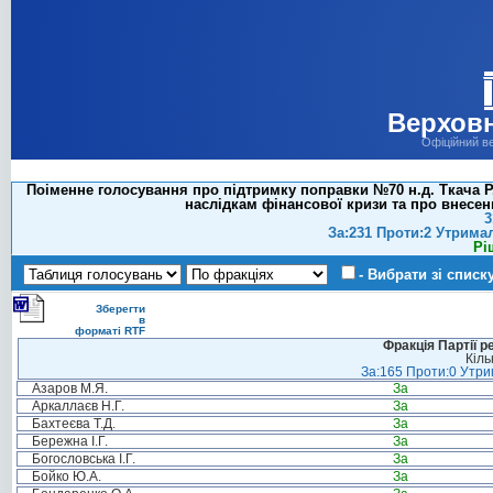
Верховн
Офіційний в
Поіменне голосування про підтримку поправки №70 н.д. Ткача Р
наслідкам фінансової кризи та про внесен
3
За:231 Проти:2 Утрима
Рі
- Вибрати зі списк
Зберегти
в
форматі RTF
Фракція Партії р
Кіль
За:165 Проти:0 Утрим
Азаров М.Я.
За
Аркаллаєв Н.Г.
За
Бахтеєва Т.Д.
За
Бережна І.Г.
За
Богословська І.Г.
За
Бойко Ю.А.
За