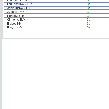
Головченко І.Б.
За
Гриневецький С.Р.
За
Зарубінський О.О.
За
Литвин Ю.О.
За
Поліщук О.В.
За
Сінченко В.М.
За
Шаров І.Ф.
За
Шмідт М.О.
За