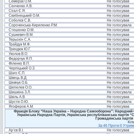
Семерак О.М.
Не голосував
Сенченко А.В.
Не голосував
Сігал Є.Я.
Не голосував
Скибінецький О.М.
Не голосував
Соболєв С.В.
Не голосував
Сорочинська-Кириленко Р.М.
Не голосувала
Стешенко О.М.
Не голосував
Сушкевич В.М.
Не голосував
Терьохін С.А.
Не голосував
Трайдук М.Ф.
Не голосував
Триндюк Ю.Г.
Не голосував
Уколов В.О.
Не голосував
Федорчук Я.П.
Не голосував
Філенко В.П.
Не голосував
Черпіцький О.З.
Не голосував
Шаго Є.П.
Не голосував
Швець В.Д.
Не голосував
Шевчук О.Б.
Не голосував
Шепелев О.О.
Не голосував
Шишкіна З.Л.
Не голосувала
Шкіль А.В.
Не голосував
Шустік О.Ю.
Не голосувала
Ягоферов А.М.
Не голосував
Фракція Блоку “Наша Україна – Народна Самооборона”: Народний Со
Українська Народна Партія, Українська республіканська партія “
Громадянська партія 
Кіл
За:46 Проти:0 Утрима
Ар’єв В.І.
Не голосував