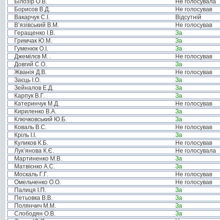
Білозір О.В.
Не голосувала
Борисов В.Д.
Не голосував
Вакарчук С.І.
Відсутній
В’язівський В.М.
Не голосував
Геращенко І.В.
За
Гримчак Ю.М.
За
Гуменюк О.І.
За
Джемілєв М. .
Не голосував
Довгий С.О.
За
Жванія Д.В.
Не голосував
Заєць І.О.
За
Зейналов Е.Д.
За
Карпук В.Г.
За
Катеринчук М.Д.
Не голосував
Кириленко В.А.
За
Ключковський Ю.Б.
За
Коваль В.С.
Не голосував
Кріль І.І.
За
Куликов К.Б.
Не голосував
Лук’янова К.Є.
Не голосувала
Мартиненко М.В.
За
Матвієнко А.С.
За
Москаль Г.Г.
Не голосував
Омельченко О.О.
Не голосував
Палиця І.П.
За
Петьовка В.В.
За
Полянчич М.М.
За
Слободян О.В.
За