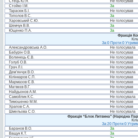
Стець Ю.Я.
Не голосував
Стойко І.М.
За
Тарасюк Б.І.
Не голосував
Тополов В.С.
За
Харовський С.Ю.
Не голосував
Шемчук В.В.
За
Ющенко П.А.
За
Фракція Ком
Кіл
За:0 Проти:0 Утрима
Александровська А.О.
Не голосувала
Бабурін О.В.
Не голосував
Волинець Є.В.
Не голосував
Голуб О.В.
Не голосував
Грач Л.І.
Не голосував
Дем’янчук В.О.
Не голосувала
Кілінкаров С.П.
Не голосував
Мармазов Є.В.
Не голосував
Матвєєв В.Г.
Не голосував
Найдьонов А.М.
Не голосував
Самойлик К.С.
Не голосувала
Тимошенко М.М.
Не голосував
Храпов С.А.
Не голосував
Шмельова С.О.
Не голосувала
Фракція “Блок Литвина” (Народна Парті
Кіл
За:20 Проти:0 Утрим
Баранов В.О.
За
Ващук К.Т.
За