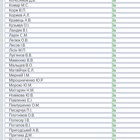
Колєсніков Д.В.
За
Комар М.С.
За
Корж В.П.
За
Коржев А.Л.
За
Кравець А.В.
За
Кузьмук О.І.
За
Ландик В.І.
За
Ларін С.М.
За
Лелюк О.В.
За
Лисов І.В.
За
Лісін М.П.
За
Лук’янов В.В.
За
Макеєнко В.В.
За
Мальцев В.О.
За
Матвійчук Е.Л.
За
Мирний І.М.
За
Мірошниченко Ю.Р.
За
Мороко Ю.М.
За
Мхітарян Н.М.
За
Новікова Ю.В.
За
Павленко Е.І.
За
Пеклушенко О.М.
За
Писарчук П.І.
За
Плотніков О.В.
За
Попеску І.В.
За
Потапов В.І.
За
Пригодський А.В.
За
Притика Д.М.
За