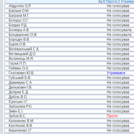
За:0 Проти:2 Утримал
Абдуллін О.Р.
Не голосував
Бабаєв О.М.
Не голосував
Баграєв М.Г.
Не голосував
Білорус О.Г.
Не голосував
Богдан Р.Д.
Не голосував
Болюра А.В.
Не голосувала
Бондаренко О.Ф.
Не голосувала
Бородін В.В.
Не голосував
Буряк О.В.
Не голосував
Веліжанський С.К.
Не голосував
Ветвицький Д.О.
Не голосував
Волинець М.Я.
Не голосував
Гасюк П.П.
Не голосував
Гейман О.А.
Не голосував
Гнаткевич Ю.В.
Утримався
Губський Б.В.
Не голосував
Давимука С.А.
Не голосував
Денькович І.В.
Не голосував
Добряк Є.Д.
Не голосував
Дубіль В.О.
Не голосував
Єресько І.Г.
Не голосував
Забзалюк Р.О.
Не голосував
Зімін Є.І.
Не голосував
Зубов В.С.
Проти
Кальченко В.М.
Не голосував
Каплієнко В.В.
Не голосував
Кириленко І.Г.
Не голосував