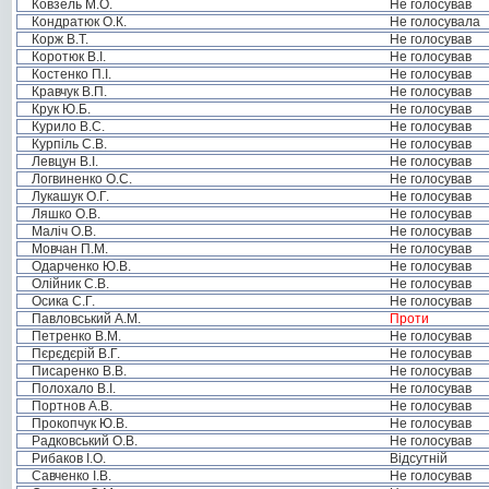
Ковзель М.О.
Не голосував
Кондратюк О.К.
Не голосувала
Корж В.Т.
Не голосував
Коротюк В.І.
Не голосував
Костенко П.І.
Не голосував
Кравчук В.П.
Не голосував
Крук Ю.Б.
Не голосував
Курило В.С.
Не голосував
Курпіль С.В.
Не голосував
Левцун В.І.
Не голосував
Логвиненко О.С.
Не голосував
Лукашук О.Г.
Не голосував
Ляшко О.В.
Не голосував
Маліч О.В.
Не голосував
Мовчан П.М.
Не голосував
Одарченко Ю.В.
Не голосував
Олійник С.В.
Не голосував
Осика С.Г.
Не голосував
Павловський А.М.
Проти
Петренко В.М.
Не голосував
Пєрєдєрій В.Г.
Не голосував
Писаренко В.В.
Не голосував
Полохало В.І.
Не голосував
Портнов А.В.
Не голосував
Прокопчук Ю.В.
Не голосував
Радковський О.В.
Не голосував
Рибаков І.О.
Відсутній
Савченко І.В.
Не голосував