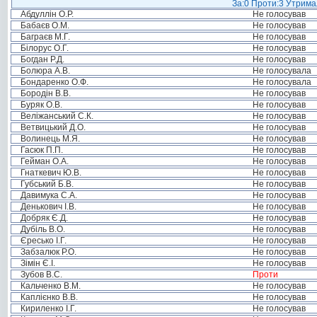
За:0 Проти:3 Утримал
Абдуллін О.Р.
Не голосував
Бабаєв О.М.
Не голосував
Баграєв М.Г.
Не голосував
Білорус О.Г.
Не голосував
Богдан Р.Д.
Не голосував
Болюра А.В.
Не голосувала
Бондаренко О.Ф.
Не голосувала
Бородін В.В.
Не голосував
Буряк О.В.
Не голосував
Веліжанський С.К.
Не голосував
Ветвицький Д.О.
Не голосував
Волинець М.Я.
Не голосував
Гасюк П.П.
Не голосував
Гейман О.А.
Не голосував
Гнаткевич Ю.В.
Не голосував
Губський Б.В.
Не голосував
Давимука С.А.
Не голосував
Денькович І.В.
Не голосував
Добряк Є.Д.
Не голосував
Дубіль В.О.
Не голосував
Єресько І.Г.
Не голосував
Забзалюк Р.О.
Не голосував
Зімін Є.І.
Не голосував
Зубов В.С.
Проти
Кальченко В.М.
Не голосував
Каплієнко В.В.
Не голосував
Кириленко І.Г.
Не голосував