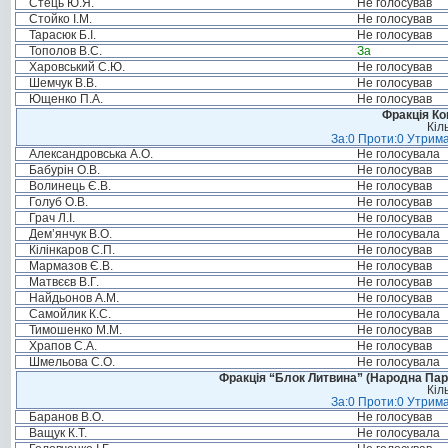
Стець Ю.Я.
Не голосував
Стойко І.М.
Не голосував
Тарасюк Б.І.
Не голосував
Тополов В.С.
За
Харовський С.Ю.
Не голосував
Шемчук В.В.
Не голосував
Ющенко П.А.
Не голосував
Фракція Ком
Кіл
За:0 Проти:0 Утрима
Александровська А.О.
Не голосувала
Бабурін О.В.
Не голосував
Волинець Є.В.
Не голосував
Голуб О.В.
Не голосував
Грач Л.І.
Не голосував
Дем’янчук В.О.
Не голосувала
Кілінкаров С.П.
Не голосував
Мармазов Є.В.
Не голосував
Матвєєв В.Г.
Не голосував
Найдьонов А.М.
Не голосував
Самойлик К.С.
Не голосувала
Тимошенко М.М.
Не голосував
Храпов С.А.
Не голосував
Шмельова С.О.
Не голосувала
Фракція “Блок Литвина” (Народна Парті
Кіл
За:0 Проти:0 Утрима
Баранов В.О.
Не голосував
Ващук К.Т.
Не голосувала