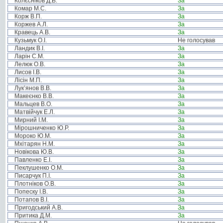
Колєсніков Д.В.
За
Комар М.С.
За
Корж В.П.
За
Коржев А.Л.
За
Кравець А.В.
За
Кузьмук О.І.
Не голосував
Ландик В.І.
За
Ларін С.М.
За
Лелюк О.В.
За
Лисов І.В.
За
Лісін М.П.
За
Лук’янов В.В.
За
Макеєнко В.В.
За
Мальцев В.О.
За
Матвійчук Е.Л.
За
Мирний І.М.
За
Мірошниченко Ю.Р.
За
Мороко Ю.М.
За
Мхітарян Н.М.
За
Новікова Ю.В.
За
Павленко Е.І.
За
Пеклушенко О.М.
За
Писарчук П.І.
За
Плотніков О.В.
За
Попеску І.В.
За
Потапов В.І.
За
Пригодський А.В.
За
Притика Д.М.
За