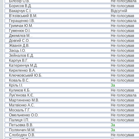
Білозір О.В.
Не голосувала
Борисов В.Д.
Не голосував
Вакарчук С.І.
Відсутній
В’язівський В.М.
Не голосував
Геращенко І.В.
Не голосувала
Гримчак Ю.М.
Не голосував
Гуменюк О.І.
Не голосував
Джемілєв М. .
Не голосував
Довгий С.О.
Не голосував
Жванія Д.В.
Не голосував
Заєць І.О.
Не голосував
Зейналов Е.Д.
Не голосував
Карпук В.Г.
Не голосував
Катеринчук М.Д.
Не голосував
Кириленко В.А.
Не голосував
Ключковський Ю.Б.
Не голосував
Коваль В.С.
Не голосував
Кріль І.І.
За
Куликов К.Б.
Не голосував
Лук’янова К.Є.
Не голосувала
Мартиненко М.В.
Не голосував
Матвієнко А.С.
Не голосував
Москаль Г.Г.
Не голосував
Омельченко О.О.
Не голосував
Палиця І.П.
Не голосував
Петьовка В.В.
За
Полянчич М.М.
За
Слободян О.В.
Не голосував