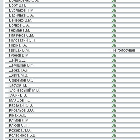
Бондаренко О.А.
За
Борт В.П.
За
Бурлаков П.М.
За
Васильєв О.А.
За
Вечерко В.М.
За
Волков О.А.
За
Герман Г.М.
За
Глазунов С.М.
За
Головатий С.П.
За
Горіна І.А.
За
Грицак В.М.
Не голосував
Гуреєв В.М.
За
Дейч Б.Д.
За
Демішкан В.Ф.
За
Деркач А.Л.
За
Джига М.В.
За
Єфремов О.С.
За
Засуха Т.В.
За
Злочевський М.В.
За
Зубик В.В.
За
Ілляшов Г.О.
За
Каракай Ю.В.
За
Кисельов В.О.
За
Кінах А.К.
За
Клімов Л.М.
За
Клюєв С.П.
За
Кожара Л.О.
За
Колесніков Б.В.
За