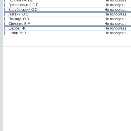
Головченко І.Б.
Не голосував
Гриневецький С.Р.
Не голосував
Зарубінський О.О.
Не голосував
Литвин Ю.О.
Не голосував
Поліщук О.В.
Не голосував
Сінченко В.М.
Не голосував
Шаров І.Ф.
Не голосував
Шмідт М.О.
Не голосував