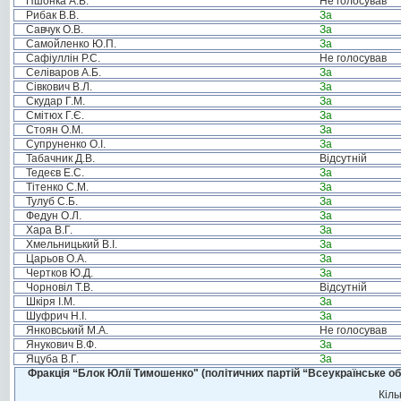
Пшонка А.В.
Не голосував
Рибак В.В.
За
Савчук О.В.
За
Самойленко Ю.П.
За
Сафіуллін Р.С.
Не голосував
Селіваров А.Б.
За
Сівкович В.Л.
За
Скудар Г.М.
За
Смітюх Г.Є.
За
Стоян О.М.
За
Супруненко О.І.
За
Табачник Д.В.
Відсутній
Тедеєв Е.С.
За
Тітенко С.М.
За
Тулуб С.Б.
За
Федун О.Л.
За
Хара В.Г.
За
Хмельницький В.І.
За
Царьов О.А.
За
Чертков Ю.Д.
За
Чорновіл Т.В.
Відсутній
Шкіря І.М.
За
Шуфрич Н.І.
За
Янковський М.А.
Не голосував
Янукович В.Ф.
За
Яцуба В.Г.
За
Фракція “Блок Юлії Тимошенко" (політичних партій “Всеукраїнське об
Кіль