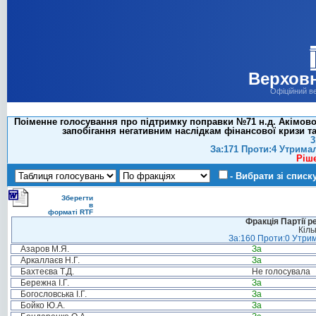
Верховн
Офіційний в
Поіменне голосування про підтримку поправки №71 н.д. Акімової
запобігання негативним наслідкам фінансової кризи та
3
За:171 Проти:4 Утрима
Ріш
- Вибрати зі списк
Зберегти
в
форматі RTF
Фракція Партії р
Кіль
За:160 Проти:0 Утрим
Азаров М.Я.
За
Аркаллаєв Н.Г.
За
Бахтеєва Т.Д.
Не голосувала
Бережна І.Г.
За
Богословська І.Г.
За
Бойко Ю.А.
За