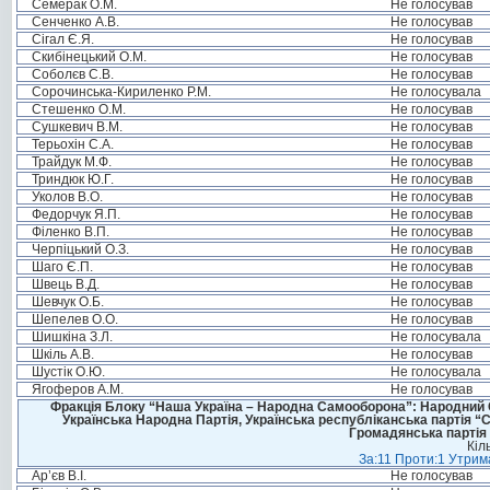
Семерак О.М.
Не голосував
Сенченко А.В.
Не голосував
Сігал Є.Я.
Не голосував
Скибінецький О.М.
Не голосував
Соболєв С.В.
Не голосував
Сорочинська-Кириленко Р.М.
Не голосувала
Стешенко О.М.
Не голосував
Сушкевич В.М.
Не голосував
Терьохін С.А.
Не голосував
Трайдук М.Ф.
Не голосував
Триндюк Ю.Г.
Не голосував
Уколов В.О.
Не голосував
Федорчук Я.П.
Не голосував
Філенко В.П.
Не голосував
Черпіцький О.З.
Не голосував
Шаго Є.П.
Не голосував
Швець В.Д.
Не голосував
Шевчук О.Б.
Не голосував
Шепелев О.О.
Не голосував
Шишкіна З.Л.
Не голосувала
Шкіль А.В.
Не голосував
Шустік О.Ю.
Не голосувала
Ягоферов А.М.
Не голосував
Фракція Блоку “Наша Україна – Народна Самооборона”: Народний Со
Українська Народна Партія, Українська республіканська партія “
Громадянська партія 
Кіл
За:11 Проти:1 Утрима
Ар’єв В.І.
Не голосував