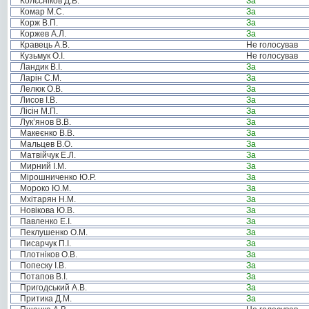
Колєсніков Д.В.
За
Комар М.С.
За
Корж В.П.
За
Коржев А.Л.
За
Кравець А.В.
Не голосував
Кузьмук О.І.
Не голосував
Ландик В.І.
За
Ларін С.М.
За
Лелюк О.В.
За
Лисов І.В.
За
Лісін М.П.
За
Лук’янов В.В.
За
Макеєнко В.В.
За
Мальцев В.О.
За
Матвійчук Е.Л.
За
Мирний І.М.
За
Мірошниченко Ю.Р.
За
Мороко Ю.М.
За
Мхітарян Н.М.
За
Новікова Ю.В.
За
Павленко Е.І.
За
Пеклушенко О.М.
За
Писарчук П.І.
За
Плотніков О.В.
За
Попеску І.В.
За
Потапов В.І.
За
Пригодський А.В.
За
Притика Д.М.
За