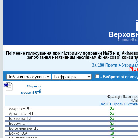
Верховн
Офіційний в
Поіменне голосування про підтримку поправки №75 н.д. Акімової
запобігання негативним наслідкам фінансової кризи та
3
За:188 Проти:4 Утрима
Ріш
- Вибрати зі списк
Зберегти
в
форматі RTF
Фракція Партії р
Кіль
За:161 Проти:0 Утрим
Азаров М.Я.
За
Аркаллаєв Н.Г.
За
Бахтеєва Т.Д.
За
Бережна І.Г.
За
Богословська І.Г.
За
Бойко Ю.А.
За