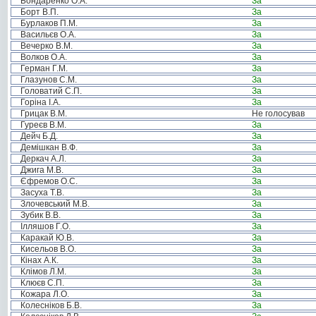
Бондаренко О.А.
За
Борт В.П.
За
Бурлаков П.М.
За
Васильєв О.А.
За
Вечерко В.М.
За
Волков О.А.
За
Герман Г.М.
За
Глазунов С.М.
За
Головатий С.П.
За
Горіна І.А.
За
Грицак В.М.
Не голосував
Гуреєв В.М.
За
Дейч Б.Д.
За
Демішкан В.Ф.
За
Деркач А.Л.
За
Джига М.В.
За
Єфремов О.С.
За
Засуха Т.В.
За
Злочевський М.В.
За
Зубик В.В.
За
Ілляшов Г.О.
За
Каракай Ю.В.
За
Кисельов В.О.
За
Кінах А.К.
За
Клімов Л.М.
За
Клюєв С.П.
За
Кожара Л.О.
За
Колесніков Б.В.
За