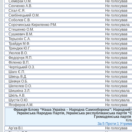
Семерак О.М.
Не голосував
Сенченко А.В.
Не голосував
Сігал Є.Я.
Не голосував
Скибінецький О.М.
Не голосував
Соболєв С.В.
Не голосував
Сорочинська-Кириленко Р.М.
Не голосувала
Стешенко О.М.
Не голосував
Сушкевич В.М.
Не голосував
Терьохін С.А.
Не голосував
Трайдук М.Ф.
Не голосував
Триндюк Ю.Г.
Не голосував
Уколов В.О.
Не голосував
Федорчук Я.П.
Не голосував
Філенко В.П.
Не голосував
Черпіцький О.З.
Не голосував
Шаго Є.П.
Не голосував
Швець В.Д.
Не голосував
Шевчук О.Б.
Не голосував
Шепелев О.О.
Не голосував
Шишкіна З.Л.
Не голосувала
Шкіль А.В.
Не голосував
Шустік О.Ю.
Не голосувала
Ягоферов А.М.
Не голосував
Фракція Блоку “Наша Україна – Народна Самооборона”: Народний Со
Українська Народна Партія, Українська республіканська партія “
Громадянська партія 
Кіл
За:5 Проти:1 Утрима
Ар’єв В.І.
Не голосував