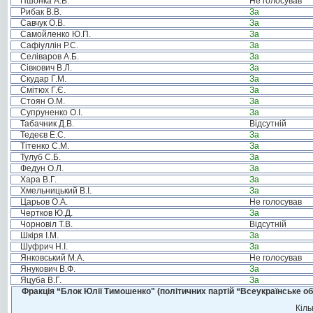
Пшонка А.В.
Не голосував
Рибак В.В.
За
Савчук О.В.
За
Самойленко Ю.П.
За
Сафіуллін Р.С.
За
Селіваров А.Б.
За
Сівкович В.Л.
За
Скудар Г.М.
За
Смітюх Г.Є.
За
Стоян О.М.
За
Супруненко О.І.
За
Табачник Д.В.
Відсутній
Тедеєв Е.С.
За
Тітенко С.М.
За
Тулуб С.Б.
За
Федун О.Л.
За
Хара В.Г.
За
Хмельницький В.І.
За
Царьов О.А.
Не голосував
Чертков Ю.Д.
За
Чорновіл Т.В.
Відсутній
Шкіря І.М.
За
Шуфрич Н.І.
За
Янковський М.А.
Не голосував
Янукович В.Ф.
За
Яцуба В.Г.
За
Фракція “Блок Юлії Тимошенко" (політичних партій “Всеукраїнське об
Кіль