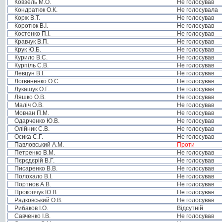
Ковзель М.О.
Не голосував
Кондратюк О.К.
Не голосувала
Корж В.Т.
Не голосував
Коротюк В.І.
Не голосував
Костенко П.І.
Не голосував
Кравчук В.П.
Не голосував
Крук Ю.Б.
Не голосував
Курило В.С.
Не голосував
Курпіль С.В.
Не голосував
Левцун В.І.
Не голосував
Логвиненко О.С.
Не голосував
Лукашук О.Г.
Не голосував
Ляшко О.В.
Не голосував
Маліч О.В.
Не голосував
Мовчан П.М.
Не голосував
Одарченко Ю.В.
Не голосував
Олійник С.В.
Не голосував
Осика С.Г.
Не голосував
Павловський А.М.
Проти
Петренко В.М.
Не голосував
Пєрєдєрій В.Г.
Не голосував
Писаренко В.В.
Не голосував
Полохало В.І.
Не голосував
Портнов А.В.
Не голосував
Прокопчук Ю.В.
Не голосував
Радковський О.В.
Не голосував
Рибаков І.О.
Відсутній
Савченко І.В.
Не голосував