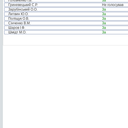
Головченко І.Б.
За
Гриневецький С.Р.
Не голосував
Зарубінський О.О.
За
Литвин Ю.О.
За
Поліщук О.В.
За
Сінченко В.М.
За
Шаров І.Ф.
За
Шмідт М.О.
За