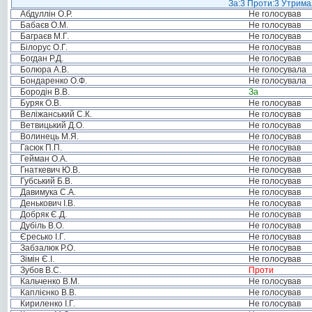
За:3 Проти:3 Утримал
Абдуллін О.Р.
Не голосував
Бабаєв О.М.
Не голосував
Баграєв М.Г.
Не голосував
Білорус О.Г.
Не голосував
Богдан Р.Д.
Не голосував
Болюра А.В.
Не голосувала
Бондаренко О.Ф.
Не голосувала
Бородін В.В.
За
Буряк О.В.
Не голосував
Веліжанський С.К.
Не голосував
Ветвицький Д.О.
Не голосував
Волинець М.Я.
Не голосував
Гасюк П.П.
Не голосував
Гейман О.А.
Не голосував
Гнаткевич Ю.В.
Не голосував
Губський Б.В.
Не голосував
Давимука С.А.
Не голосував
Денькович І.В.
Не голосував
Добряк Є.Д.
Не голосував
Дубіль В.О.
Не голосував
Єресько І.Г.
Не голосував
Забзалюк Р.О.
Не голосував
Зімін Є.І.
Не голосував
Зубов В.С.
Проти
Кальченко В.М.
Не голосував
Каплієнко В.В.
Не голосував
Кириленко І.Г.
Не голосував