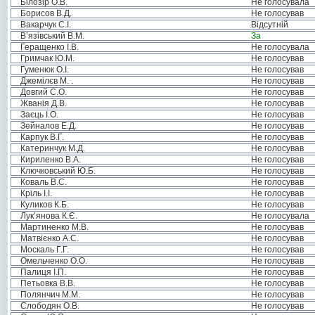
Білозір О.В.
Не голосувала
Борисов В.Д.
Не голосував
Вакарчук С.І.
Відсутній
В’язівський В.М.
За
Геращенко І.В.
Не голосувала
Гримчак Ю.М.
Не голосував
Гуменюк О.І.
Не голосував
Джемілєв М. .
Не голосував
Довгий С.О.
Не голосував
Жванія Д.В.
Не голосував
Заєць І.О.
Не голосував
Зейналов Е.Д.
Не голосував
Карпук В.Г.
Не голосував
Катеринчук М.Д.
Не голосував
Кириленко В.А.
Не голосував
Ключковський Ю.Б.
Не голосував
Коваль В.С.
Не голосував
Кріль І.І.
Не голосував
Куликов К.Б.
Не голосував
Лук’янова К.Є.
Не голосувала
Мартиненко М.В.
Не голосував
Матвієнко А.С.
Не голосував
Москаль Г.Г.
Не голосував
Омельченко О.О.
Не голосував
Палиця І.П.
Не голосував
Петьовка В.В.
Не голосував
Полянчич М.М.
Не голосував
Слободян О.В.
Не голосував