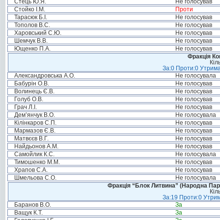
Стець Ю.Я.
Не голосував
Стойко І.М.
Проти
Тарасюк Б.І.
Не голосував
Тополов В.С.
Не голосував
Харовський С.Ю.
Не голосував
Шемчук В.В.
Не голосував
Ющенко П.А.
Не голосував
Фракція Ком
Кіл
За:0 Проти:0 Утрима
Александровська А.О.
Не голосувала
Бабурін О.В.
Не голосував
Волинець Є.В.
Не голосував
Голуб О.В.
Не голосував
Грач Л.І.
Не голосував
Дем’янчук В.О.
Не голосувала
Кілінкаров С.П.
Не голосував
Мармазов Є.В.
Не голосував
Матвєєв В.Г.
Не голосував
Найдьонов А.М.
Не голосував
Самойлик К.С.
Не голосувала
Тимошенко М.М.
Не голосував
Храпов С.А.
Не голосував
Шмельова С.О.
Не голосувала
Фракція “Блок Литвина” (Народна Парті
Кіл
За:19 Проти:0 Утрим
Баранов В.О.
За
Ващук К.Т.
За