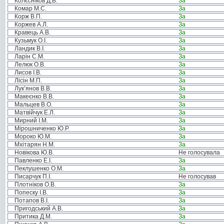
Колєсніков Д.В.
За
Комар М.С.
За
Корж В.П.
За
Коржев А.Л.
За
Кравець А.В.
За
Кузьмук О.І.
За
Ландик В.І.
За
Ларін С.М.
За
Лелюк О.В.
За
Лисов І.В.
За
Лісін М.П.
За
Лук’янов В.В.
За
Макеєнко В.В.
За
Мальцев В.О.
За
Матвійчук Е.Л.
За
Мирний І.М.
За
Мірошниченко Ю.Р.
За
Мороко Ю.М.
За
Мхітарян Н.М.
За
Новікова Ю.В.
Не голосувала
Павленко Е.І.
За
Пеклушенко О.М.
За
Писарчук П.І.
Не голосував
Плотніков О.В.
За
Попеску І.В.
За
Потапов В.І.
За
Пригодський А.В.
За
Притика Д.М.
За