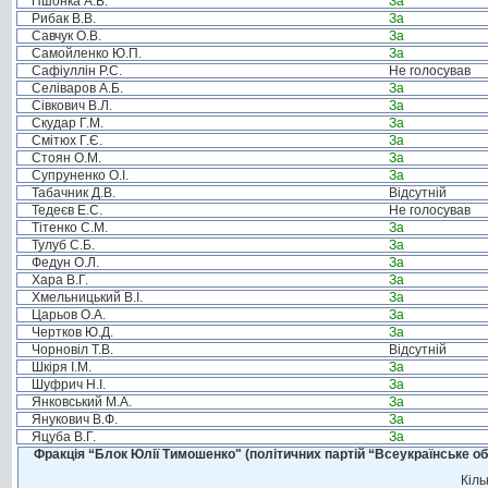
Пшонка А.В.
За
Рибак В.В.
За
Савчук О.В.
За
Самойленко Ю.П.
За
Сафіуллін Р.С.
Не голосував
Селіваров А.Б.
За
Сівкович В.Л.
За
Скудар Г.М.
За
Смітюх Г.Є.
За
Стоян О.М.
За
Супруненко О.І.
За
Табачник Д.В.
Відсутній
Тедеєв Е.С.
Не голосував
Тітенко С.М.
За
Тулуб С.Б.
За
Федун О.Л.
За
Хара В.Г.
За
Хмельницький В.І.
За
Царьов О.А.
За
Чертков Ю.Д.
За
Чорновіл Т.В.
Відсутній
Шкіря І.М.
За
Шуфрич Н.І.
За
Янковський М.А.
За
Янукович В.Ф.
За
Яцуба В.Г.
За
Фракція “Блок Юлії Тимошенко" (політичних партій “Всеукраїнське об
Кіль