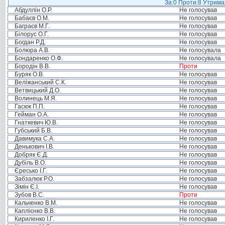
За:0 Проти:8 Утримал
Абдуллін О.Р.
Не голосував
Бабаєв О.М.
Не голосував
Баграєв М.Г.
Не голосував
Білорус О.Г.
Не голосував
Богдан Р.Д.
Не голосував
Болюра А.В.
Не голосувала
Бондаренко О.Ф.
Не голосувала
Бородін В.В.
Проти
Буряк О.В.
Не голосував
Веліжанський С.К.
Не голосував
Ветвицький Д.О.
Не голосував
Волинець М.Я.
Не голосував
Гасюк П.П.
Не голосував
Гейман О.А.
Не голосував
Гнаткевич Ю.В.
Не голосував
Губський Б.В.
Не голосував
Давимука С.А.
Не голосував
Денькович І.В.
Не голосував
Добряк Є.Д.
Не голосував
Дубіль В.О.
Не голосував
Єресько І.Г.
Не голосував
Забзалюк Р.О.
Не голосував
Зімін Є.І.
Не голосував
Зубов В.С.
Проти
Кальченко В.М.
Не голосував
Каплієнко В.В.
Не голосував
Кириленко І.Г.
Не голосував