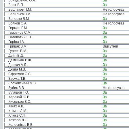
Бондаренко О.А.
За
Борт В.П.
За
Бурлаков П.М.
Не голосував
Васильєв О.А.
Не голосував
Вечерко В.М.
За
Волков О.А.
Не голосував
Герман Г.М.
За
Глазунов С.М.
За
Головатий С.П.
За
Горіна І.А.
За
Грицак В.М.
Відсутній
Гуреєв В.М.
За
Дейч Б.Д.
За
Демішкан В.Ф.
За
Деркач А.Л.
За
Джига М.В.
За
Єфремов О.С.
За
Засуха Т.В.
За
Злочевський М.В.
За
Зубик В.В.
Не голосував
Ілляшов Г.О.
За
Каракай Ю.В.
За
Кисельов В.О.
За
Кінах А.К.
За
Клімов Л.М.
За
Клюєв С.П.
За
Кожара Л.О.
За
Колесніков Б.В.
За