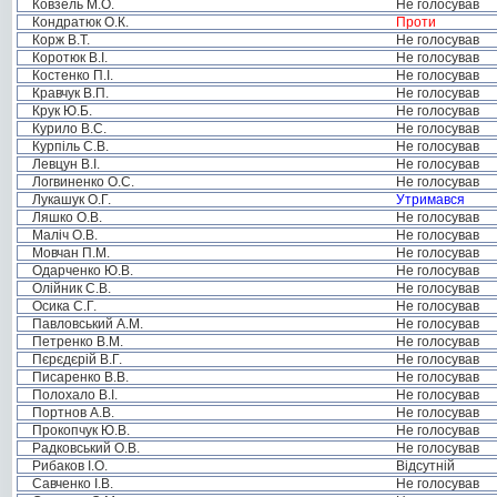
Ковзель М.О.
Не голосував
Кондратюк О.К.
Проти
Корж В.Т.
Не голосував
Коротюк В.І.
Не голосував
Костенко П.І.
Не голосував
Кравчук В.П.
Не голосував
Крук Ю.Б.
Не голосував
Курило В.С.
Не голосував
Курпіль С.В.
Не голосував
Левцун В.І.
Не голосував
Логвиненко О.С.
Не голосував
Лукашук О.Г.
Утримався
Ляшко О.В.
Не голосував
Маліч О.В.
Не голосував
Мовчан П.М.
Не голосував
Одарченко Ю.В.
Не голосував
Олійник С.В.
Не голосував
Осика С.Г.
Не голосував
Павловський А.М.
Не голосував
Петренко В.М.
Не голосував
Пєрєдєрій В.Г.
Не голосував
Писаренко В.В.
Не голосував
Полохало В.І.
Не голосував
Портнов А.В.
Не голосував
Прокопчук Ю.В.
Не голосував
Радковський О.В.
Не голосував
Рибаков І.О.
Відсутній
Савченко І.В.
Не голосував