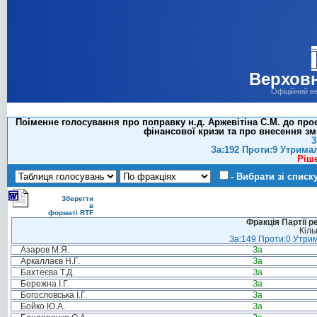
Верховн
Офіційний в
Поіменне голосування про поправку н.д. Аржевітіна С.М. до пр
фінансової кризи та про внесення зм
3
За:192 Проти:9 Утрима
Ріш
- Вибрати зі списк
Зберегти
в
форматі RTF
Фракція Партії р
Кіль
За:149 Проти:0 Утрим
Азаров М.Я.
За
Аркаллаєв Н.Г.
За
Бахтеєва Т.Д.
За
Бережна І.Г.
За
Богословська І.Г.
За
Бойко Ю.А.
За