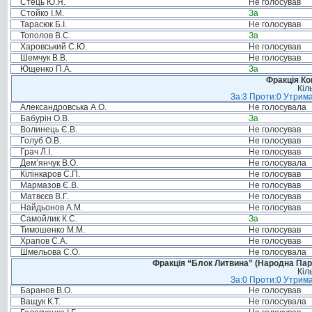
Стець Ю.Я.
Не голосував
Стойко І.М.
За
Тарасюк Б.І.
Не голосував
Тополов В.С.
За
Харовський С.Ю.
Не голосував
Шемчук В.В.
Не голосував
Ющенко П.А.
За
Фракція Ком
Кіл
За:3 Проти:0 Утрима
Александровська А.О.
Не голосувала
Бабурін О.В.
За
Волинець Є.В.
Не голосував
Голуб О.В.
Не голосував
Грач Л.І.
Не голосував
Дем’янчук В.О.
Не голосувала
Кілінкаров С.П.
Не голосував
Мармазов Є.В.
Не голосував
Матвєєв В.Г.
Не голосував
Найдьонов А.М.
Не голосував
Самойлик К.С.
За
Тимошенко М.М.
Не голосував
Храпов С.А.
Не голосував
Шмельова С.О.
Не голосувала
Фракція “Блок Литвина” (Народна Парті
Кіл
За:0 Проти:0 Утрима
Баранов В.О.
Не голосував
Ващук К.Т.
Не голосувала