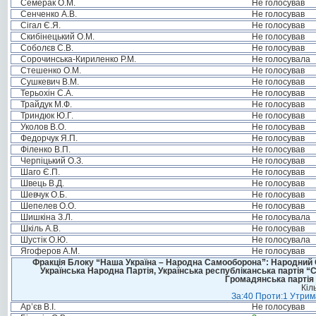
Семерак О.М.
Не голосував
Сенченко А.В.
Не голосував
Сігал Є.Я.
Не голосував
Скибінецький О.М.
Не голосував
Соболєв С.В.
Не голосував
Сорочинська-Кириленко Р.М.
Не голосувала
Стешенко О.М.
Не голосував
Сушкевич В.М.
Не голосував
Терьохін С.А.
Не голосував
Трайдук М.Ф.
Не голосував
Триндюк Ю.Г.
Не голосував
Уколов В.О.
Не голосував
Федорчук Я.П.
Не голосував
Філенко В.П.
Не голосував
Черпіцький О.З.
Не голосував
Шаго Є.П.
Не голосував
Швець В.Д.
Не голосував
Шевчук О.Б.
Не голосував
Шепелев О.О.
Не голосував
Шишкіна З.Л.
Не голосувала
Шкіль А.В.
Не голосував
Шустік О.Ю.
Не голосувала
Ягоферов А.М.
Не голосував
Фракція Блоку “Наша Україна – Народна Самооборона”: Народний Со
Українська Народна Партія, Українська республіканська партія “
Громадянська партія 
Кіл
За:40 Проти:1 Утрима
Ар’єв В.І.
Не голосував