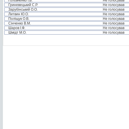
Головченко І.Б.
Не голосував
Гриневецький С.Р.
Не голосував
Зарубінський О.О.
Не голосував
Литвин Ю.О.
Не голосував
Поліщук О.В.
Не голосував
Сінченко В.М.
Не голосував
Шаров І.Ф.
Не голосував
Шмідт М.О.
Не голосував