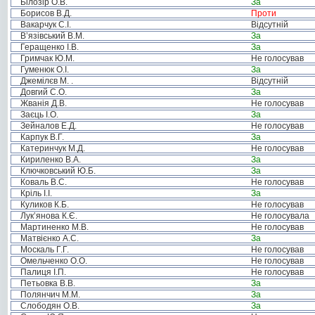
Білозір О.В.
За
Борисов В.Д.
Проти
Вакарчук С.І.
Відсутній
В’язівський В.М.
За
Геращенко І.В.
За
Гримчак Ю.М.
Не голосував
Гуменюк О.І.
За
Джемілєв М. .
Відсутній
Довгий С.О.
За
Жванія Д.В.
Не голосував
Заєць І.О.
За
Зейналов Е.Д.
Не голосував
Карпук В.Г.
За
Катеринчук М.Д.
Не голосував
Кириленко В.А.
За
Ключковський Ю.Б.
За
Коваль В.С.
Не голосував
Кріль І.І.
За
Куликов К.Б.
Не голосував
Лук’янова К.Є.
Не голосувала
Мартиненко М.В.
Не голосував
Матвієнко А.С.
За
Москаль Г.Г.
Не голосував
Омельченко О.О.
Не голосував
Палиця І.П.
Не голосував
Петьовка В.В.
За
Полянчич М.М.
За
Слободян О.В.
За