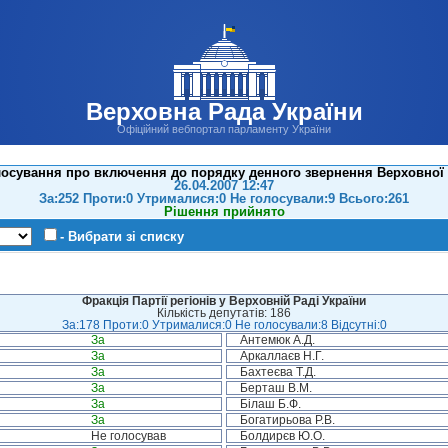
Верховна Рада України
Офіційний вебпортал парламенту України
лосування про включення до порядку денного звернення Верховної 
26.04.2007 12:47
За:252 Проти:0 Утрималися:0 Не голосували:9 Всього:261
Рішення прийнято
- Вибрати зі списку
Фракція Партії регіонів у Верховній Раді України
Кількість депутатів: 186
За:178 Проти:0 Утрималися:0 Не голосували:8 Відсутні:0
За
Антемюк А.Д.
За
Аркаллаєв Н.Г.
За
Бахтеєва Т.Д.
За
Берташ В.М.
За
Білаш Б.Ф.
За
Богатирьова Р.В.
Не голосував
Болдирєв Ю.О.