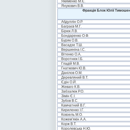
Якименко М.Є.
Янукович В.В.
Фракція Блок Юлії Тимошен
Абдуллін О.Р.
Баграєв М.Г.
Бірюк Л.В.
Бондаренко О.Ф.
Буряк О.В.
Васадзе Т.Ш.
Вершиніна І.С.
Вітенко О.А.
Воротнюк І.Б.
Гладій М.В.
Гнаткевич Ю.В.
Данілов О.М.
Деревляний В.Т.
Єдін О.Й.
Жеваго К.В.
Забзалюк Р.О.
Зімін Є.І.
Зубов В.С.
Камчатний В.Г.
Кириленко І.Г.
Ковзель М.О.
Кожем’якін А.А.
Корж В.Т.
Королевська Н.Ю.