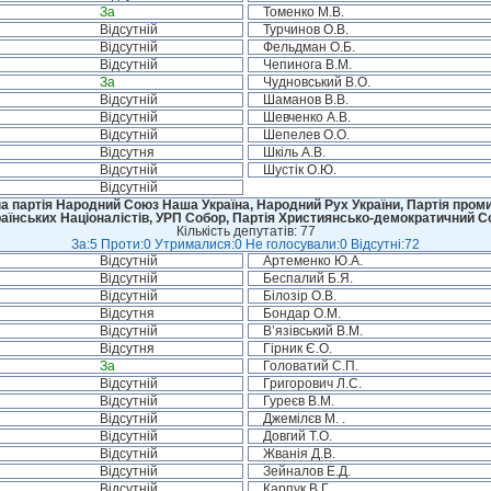
За
Томенко М.В.
Відсутній
Турчинов О.В.
Відсутній
Фельдман О.Б.
Відсутній
Чепинога В.М.
За
Чудновський В.О.
Відсутній
Шаманов В.В.
Відсутній
Шевченко А.В.
Відсутній
Шепелев О.О.
Відсутня
Шкіль А.В.
Відсутній
Шустік О.Ю.
Відсутній
а партія Народний Союз Наша Україна, Народний Рух України, Партія промис
аїнських Націоналістів, УРП Собор, Партія Християнсько-демократичний 
Кількість депутатів: 77
За:5 Проти:0 Утрималися:0 Не голосували:0 Відсутні:72
Відсутній
Артеменко Ю.А.
Відсутній
Беспалий Б.Я.
Відсутній
Білозір О.В.
Відсутня
Бондар О.М.
Відсутній
В’язівський В.М.
Відсутня
Гірник Є.О.
За
Головатий С.П.
Відсутній
Григорович Л.С.
Відсутній
Гуреєв В.М.
Відсутній
Джемілєв М. .
Відсутній
Довгий Т.О.
Відсутній
Жванія Д.В.
Відсутній
Зейналов Е.Д.
Відсутній
Карпук В.Г.