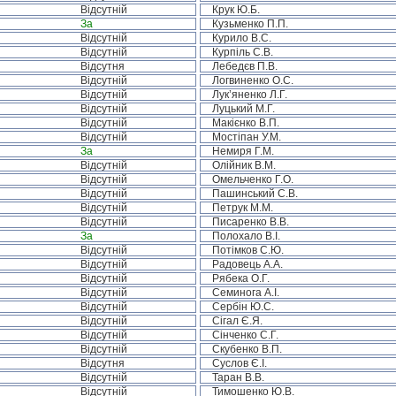
Відсутній
Крук Ю.Б.
За
Кузьменко П.П.
Відсутній
Курило В.С.
Відсутній
Курпіль С.В.
Відсутня
Лебедєв П.В.
Відсутній
Логвиненко О.С.
Відсутній
Лук’яненко Л.Г.
Відсутній
Луцький М.Г.
Відсутній
Макієнко В.П.
Відсутній
Мостіпан У.М.
За
Немиря Г.М.
Відсутній
Олійник В.М.
Відсутній
Омельченко Г.О.
Відсутній
Пашинський С.В.
Відсутній
Петрук М.М.
Відсутній
Писаренко В.В.
За
Полохало В.І.
Відсутній
Потімков С.Ю.
Відсутній
Радовець А.А.
Відсутній
Рябека О.Г.
Відсутній
Семинога А.І.
Відсутній
Сербін Ю.С.
Відсутній
Сігал Є.Я.
Відсутній
Сінченко С.Г.
Відсутній
Скубенко В.П.
Відсутня
Суслов Є.І.
Відсутній
Таран В.В.
Відсутній
Тимошенко Ю.В.