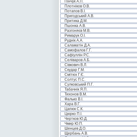
Пінчук А.П.
Плотніков О.В.
Потапов В.І.
Пригодський А.В.
Притика Д.М.
Пшонка А.В.
Разгоняєв М.В.
Римарук О.І.
Руднік А.А.
Саламатін Д.А.
Самофалов Г.Г.
Сафіуллін Р.С.
Селіваров А.Б.
Сівкович В.Л.
Скудар Г.М.
Смітюх Г.Є.
Солтус П.С.
Сулковський П.Г.
Табачнік Я.П.
Тихонов В.М.
Фалько В.І.
Хара В.Г.
Цапюк С.К.
Цюрко П.І.
Чертков Ю.Д.
Чмир Ю.П.
Шенцев Д.О.
Щербань А.В.