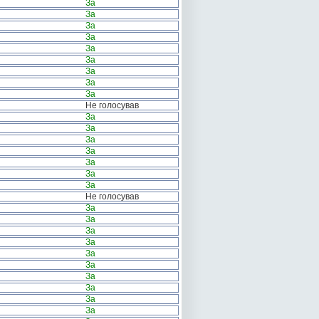
За
За
За
За
За
За
За
За
За
Не голосував
За
За
За
За
За
За
За
Не голосував
За
За
За
За
За
За
За
За
За
За