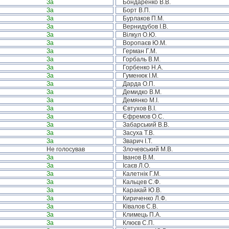
За
Бондаренко В.В.
За
Борт В.П.
За
Бурлаков П.М.
За
Вернидубов І.В.
За
Вілкул О.Ю.
За
Воропаєв Ю.М.
За
Герман Г.М.
За
Горбаль В.М.
За
Горбенко Н.А.
За
Гуменюк І.М.
За
Дарда О.П.
За
Демидко В.М.
За
Демянко М.І.
За
Євтухов В.І.
За
Єфремов О.С.
За
Забарський В.В.
За
Засуха Т.В.
За
Зварич І.Т.
Не голосував
Злочевський М.В.
За
Іванов В.М.
За
Ісаєв Л.О.
За
Калетнік Г.М.
За
Кальцев С.Ф.
За
Каракай Ю.В.
За
Кириченко Л.Ф.
За
Ківалов С.В.
За
Климець П.А.
За
Клюєв С.П.