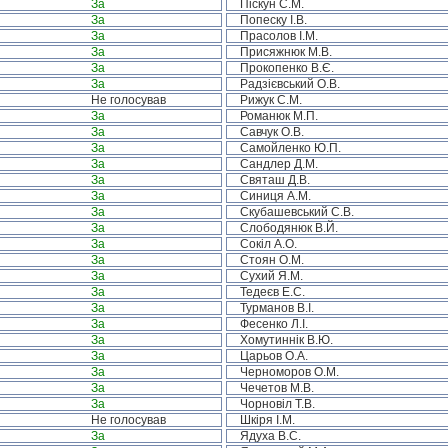
За
Піскун С.М.
За
Попеску І.В.
За
Прасолов І.М.
За
Присяжнюк М.В.
За
Прокопенко В.Є.
За
Радзієвський О.В.
Не голосував
Рижук С.М.
За
Романюк М.П.
За
Савчук О.В.
За
Самойленко Ю.П.
За
Сандлер Д.М.
За
Святаш Д.В.
За
Синиця А.М.
За
Скубашевський С.В.
За
Слободянюк В.Й.
За
Сокіл А.О.
За
Стоян О.М.
За
Сухий Я.М.
За
Тедеєв Е.С.
За
Турманов В.І.
За
Фесенко Л.І.
За
Хомутиннік В.Ю.
За
Царьов О.А.
За
Черноморов О.М.
За
Чечетов М.В.
За
Чорновіл Т.В.
Не голосував
Шкіря І.М.
За
Ядуха В.С.