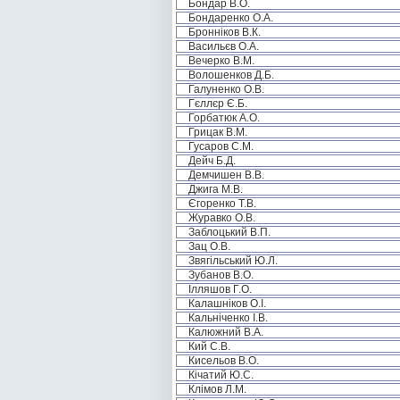
Бондар В.О.
Бондаренко О.А.
Бронніков В.К.
Васильєв О.А.
Вечерко В.М.
Волошенков Д.Б.
Галуненко О.В.
Гєллєр Є.Б.
Горбатюк А.О.
Грицак В.М.
Гусаров С.М.
Дейч Б.Д.
Демчишен В.В.
Джига М.В.
Єгоренко Т.В.
Журавко О.В.
Заблоцький В.П.
Зац О.В.
Звягільський Ю.Л.
Зубанов В.О.
Ілляшов Г.О.
Калашніков О.І.
Кальніченко І.В.
Калюжний В.А.
Кий С.В.
Кисельов В.О.
Кічатий Ю.С.
Клімов Л.М.