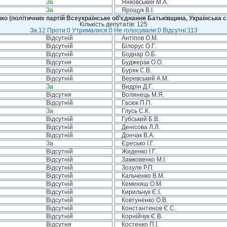
За
Янковський М.А.
За
Ярощук В.І.
ко (політичних партій Всеукраїнське об’єднання Батьківщина, Українська с
Кількість депутатів: 125
За:12 Проти:0 Утрималися:0 Не голосували:0 Відсутні:113
Відсутній
Антіпов О.М.
Відсутній
Білорус О.Г.
Відсутній
Боднар О.Б.
Відсутня
Буджерак О.О.
Відсутній
Буряк С.В.
Відсутній
Веревський А.М.
За
Видрін Д.Г.
Відсутня
Волинець М.Я.
Відсутній
Гасюк П.П.
За
Глусь С.К.
Відсутній
Губський Б.В.
Відсутній
Денісова Л.Л.
Відсутній
Дончак В.А.
За
Єресько І.Г.
Відсутній
Жиденко І.Г.
Відсутній
Замковенко М.І.
Відсутній
Зозуля Р.П.
Відсутній
Кальченко В.М.
Відсутній
Кеменяш О.М.
Відсутній
Кирильчук Є.І.
Відсутній
Ковтуненко О.В.
Відсутній
Константинов Є.С.
Відсутній
Корнійчук Є.В.
Відсутня
Костенко П.І.