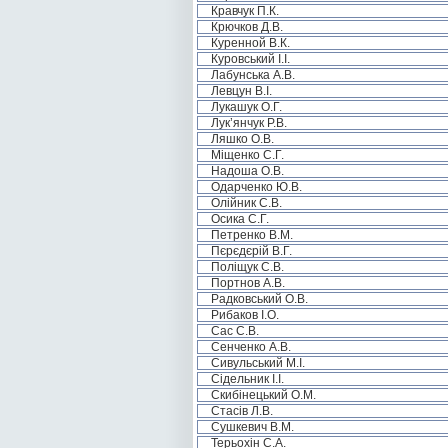
Кравчук П.К.
Крючков Д.В.
Куренной В.К.
Куровський І.І.
Лабунська А.В.
Левцун В.І.
Лукашук О.Г.
Лук’янчук Р.В.
Ляшко О.В.
Міщенко С.Г.
Надоша О.В.
Одарченко Ю.В.
Олійник С.В.
Осика С.Г.
Петренко В.М.
Пєрєдєрій В.Г.
Поліщук С.В.
Портнов А.В.
Радковський О.В.
Рибаков І.О.
Сас С.В.
Сенченко А.В.
Сивульський М.І.
Сідельник І.І.
Скибінецький О.М.
Стасів Л.В.
Сушкевич В.М.
Терьохін С.А.