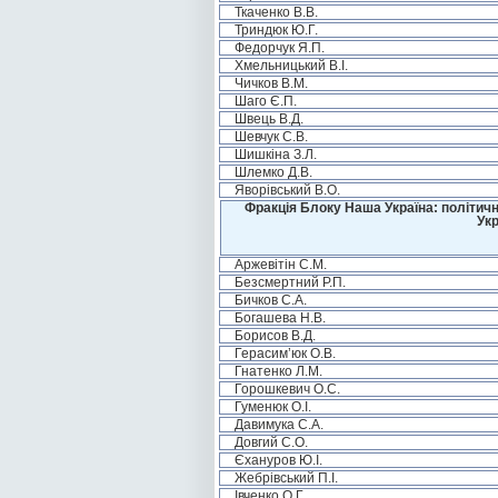
Ткаченко В.В.
Триндюк Ю.Г.
Федорчук Я.П.
Хмельницький В.І.
Чичков В.М.
Шаго Є.П.
Швець В.Д.
Шевчук С.В.
Шишкіна З.Л.
Шлемко Д.В.
Яворівський В.О.
Фракція Блоку Наша Україна: політичн
Укр
Аржевітін С.М.
Безсмертний Р.П.
Бичков С.А.
Богашева Н.В.
Борисов В.Д.
Герасим’юк О.В.
Гнатенко Л.М.
Горошкевич О.С.
Гуменюк О.І.
Давимука С.А.
Довгий С.О.
Єхануров Ю.І.
Жебрівський П.І.
Івченко О.Г.