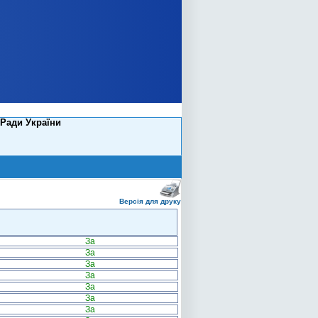
Ради України
Версія для друку
За
За
За
За
За
За
За