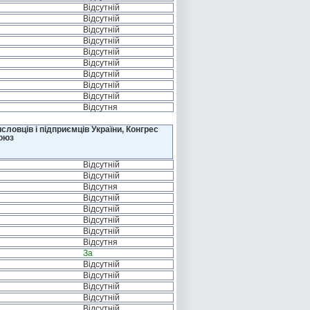
Відсутній
Відсутній
Відсутній
Відсутній
Відсутній
Відсутній
Відсутній
Відсутній
Відсутній
Відсутня
ловців і підприємців України, Конгрес
Союз
Відсутній
Відсутній
Відсутня
Відсутній
Відсутній
Відсутній
Відсутній
Відсутня
За
Відсутній
Відсутній
Відсутній
Відсутній
Відсутній