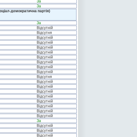
За
За
оціал-демократична партія)
За
Відсутній
Відсутня
Відсутній
Відсутній
Відсутній
Відсутній
Відсутній
Відсутній
Відсутній
Відсутній
Відсутня
Відсутній
Відсутній
Відсутній
Відсутній
Відсутній
Відсутній
Відсутній
Відсутній
За
Відсутній
Відсутній
Відсутній