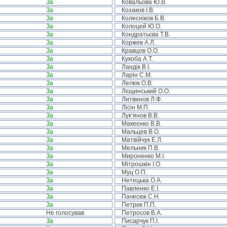
За
Ковальова Ю.В.
За
Козаков І.В.
За
Колесніков Б.В.
За
Колоцей Ю.О.
За
Кондратьєва Т.В.
За
Коржев А.Л.
За
Кравцов О.О.
За
Кукоба А.Т.
За
Ландік В.І.
За
Ларін С.М.
За
Лелюк О.В.
За
Лєщинський О.О.
За
Литвинов Л.Ф.
За
Лісін М.П.
За
Лук’янов В.В.
За
Макеєнко В.В.
За
Мальцев В.О.
За
Матвійчук Е.Л.
За
Мельник П.В.
За
Мироненко М.І.
За
Мітрошкін І.О.
За
Муц О.П.
За
Нетецька О.А.
За
Павленко Е.І.
За
Пачесюк С.Н.
За
Петрик П.П.
Не голосував
Петросов В.А.
За
Писарчук П.І.