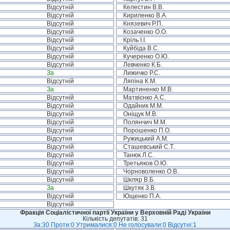
Відсутній
Келестин В.В.
Відсутній
Кириленко В.А.
Відсутній
Князевич Р.П.
Відсутній
Козаченко О.О.
Відсутній
Кріль І.І.
Відсутній
Куйбіда В.С.
Відсутній
Кучеренко О.Ю.
Відсутній
Левченко К.Б.
За
Лижичко Р.С.
Відсутній
Ляпіна К.М.
За
Мартиненко М.В.
Відсутній
Матвієнко А.С.
Відсутній
Одайник М.М.
Відсутній
Оніщук М.В.
Відсутній
Полянчич М.М.
Відсутній
Порошенко П.О.
Відсутня
Ружицький А.М.
Відсутній
Сташевський С.Т.
Відсутній
Танюк Л.С.
Відсутній
Третьяков О.Ю.
Відсутній
Чорноволенко О.В.
Відсутній
Шкляр В.Б.
За
Шкутяк З.В.
Відсутній
Ющенко П.А.
Відсутній
Фракція Соціалістичної партії України у Верховній Раді України
Кількість депутатів: 31
За:30 Проти:0 Утрималися:0 Не голосували:0 Відсутні:1