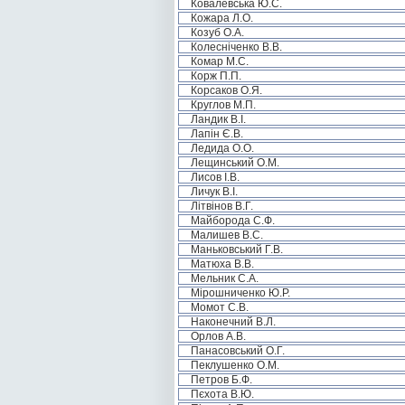
Ковалевська Ю.С.
Кожара Л.О.
Козуб О.А.
Колесніченко В.В.
Комар М.С.
Корж П.П.
Корсаков О.Я.
Круглов М.П.
Ландик В.І.
Лапін Є.В.
Ледида О.О.
Лещинський О.М.
Лисов І.В.
Личук В.І.
Літвінов В.Г.
Майборода С.Ф.
Малишев В.С.
Маньковський Г.В.
Матюха В.В.
Мельник С.А.
Мірошниченко Ю.Р.
Момот С.В.
Наконечний В.Л.
Орлов А.В.
Панасовський О.Г.
Пеклушенко О.М.
Петров Б.Ф.
Пєхота В.Ю.