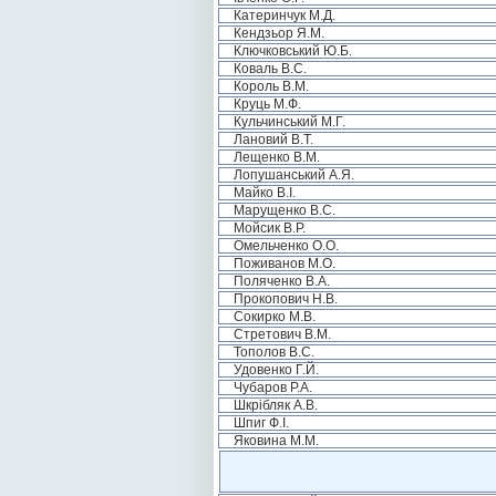
Катеринчук М.Д.
Кендзьор Я.М.
Ключковський Ю.Б.
Коваль В.С.
Король В.М.
Круць М.Ф.
Кульчинський М.Г.
Лановий В.Т.
Лещенко В.М.
Лопушанський А.Я.
Майко В.І.
Марущенко В.С.
Мойсик В.Р.
Омельченко О.О.
Поживанов М.О.
Поляченко В.А.
Прокопович Н.В.
Сокирко М.В.
Стретович В.М.
Тополов В.С.
Удовенко Г.Й.
Чубаров Р.А.
Шкрібляк А.В.
Шпиг Ф.І.
Яковина М.М.