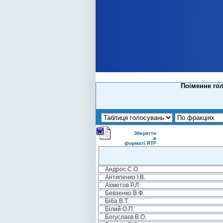
Поіменне го
Зберегти
в
форматі RTF
Андрос С.О.
Антипенко І.В.
Ахметов Р.Л.
Бевзенко В.Ф.
Біба В.Т.
Білий О.П.
Богуслаєв В.О.