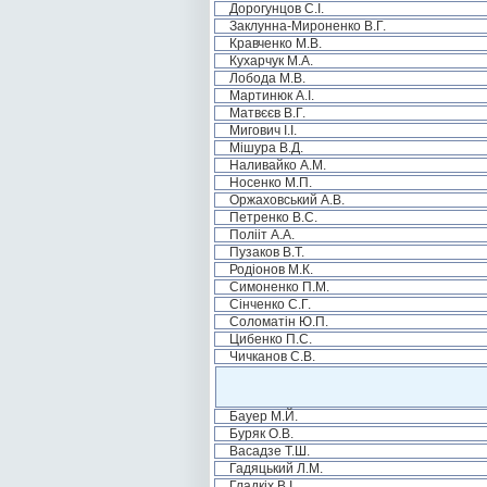
Дорогунцов С.І.
Заклунна-Мироненко В.Г.
Кравченко М.В.
Кухарчук М.А.
Лобода М.В.
Мартинюк А.І.
Матвєєв В.Г.
Мигович І.І.
Мішура В.Д.
Наливайко А.М.
Носенко М.П.
Оржаховський А.В.
Петренко В.С.
Полііт А.А.
Пузаков В.Т.
Родіонов М.К.
Симоненко П.М.
Сінченко С.Г.
Соломатін Ю.П.
Цибенко П.С.
Чичканов С.В.
Бауер М.Й.
Буряк О.В.
Васадзе Т.Ш.
Гадяцький Л.М.
Гладкіх В.І.