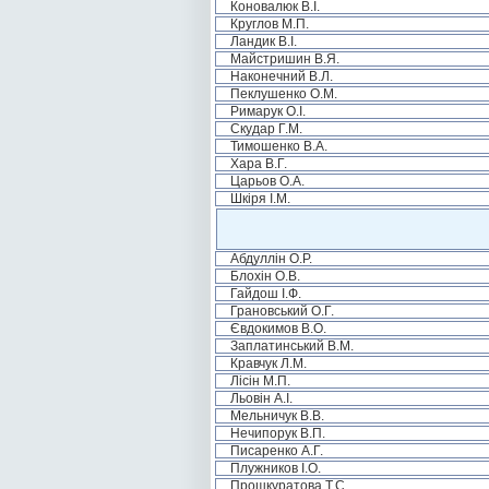
Коновалюк В.І.
Круглов М.П.
Ландик В.І.
Майстришин В.Я.
Наконечний В.Л.
Пеклушенко О.М.
Римарук О.І.
Скудар Г.М.
Тимошенко В.А.
Хара В.Г.
Царьов О.А.
Шкіря І.М.
Абдуллін О.Р.
Блохін О.В.
Гайдош І.Ф.
Грановський О.Г.
Євдокимов В.О.
Заплатинський В.М.
Кравчук Л.М.
Лісін М.П.
Льовін А.І.
Мельничук В.В.
Нечипорук В.П.
Писаренко А.Г.
Плужников І.О.
Прошкуратова Т.С.