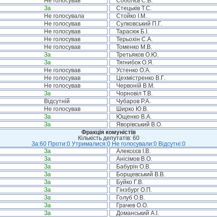
Не голосував
Соболєв С.В.
За
Стецьків Т.С.
Не голосувала
Стойко І.М.
Не голосував
Сулковський П.Г.
Не голосував
Тарасюк Б.І.
Не голосував
Терьохін С.А.
Не голосував
Томенко М.В.
За
Третьяков О.Ю.
За
Тягнибок О.Я.
Не голосував
Устенко О.А.
Не голосував
Цехмістренко В.Г.
Не голосував
Червоній В.М.
За
Чорновіл Т.В.
Відсутній
Чубаров Р.А.
Не голосував
Ширко Ю.В.
За
Ющенко В.А.
За
Яворівський В.О.
Фракція комуністів
Кількість депутатів: 60
За:60 Проти:0 Утрималися:0 Не голосували:0 Відсутні:0
За
Алексєєв І.В.
За
Анісімов В.О.
За
Бабурін О.В.
За
Борщевський В.В.
За
Буйко Г.В.
За
Гінзбург О.П.
За
Голуб О.В.
За
Грачев О.О.
За
Доманський А.І.