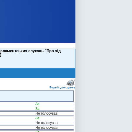
рламентських слухань "Про хід
)
Версія для друку
За
За
Не голосував
За
Не голосував
Не голосував