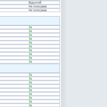
Відсутній
Не голосував
Не голосував
За
За
За
За
За
За
За
За
За
За
За
За
За
За
За
За
За
За
За