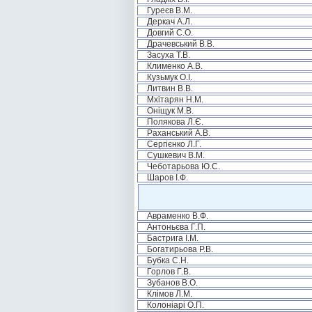
Гуреєв В.М.
Деркач А.Л.
Довгий С.О.
Драчевський В.В.
Засуха Т.В.
Клименко А.В.
Кузьмук О.І.
Литвин В.В.
Мхітарян Н.М.
Оніщук М.В.
Полякова Л.Є.
Раханський А.В.
Сергієнко Л.Г.
Сушкевич В.М.
Чеботарьова Ю.С.
Шаров І.Ф.
Авраменко В.Ф.
Антоньєва Г.П.
Бастрига І.М.
Богатирьова Р.В.
Бубка С.Н.
Горлов Г.В.
Зубанов В.О.
Клімов Л.М.
Колоніарі О.П.