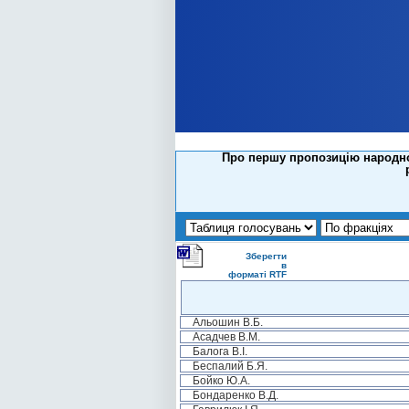
Про першу пропозицію народно
Зберегти
в
форматі RTF
Альошин В.Б.
Асадчев В.М.
Балога В.І.
Беспалий Б.Я.
Бойко Ю.А.
Бондаренко В.Д.