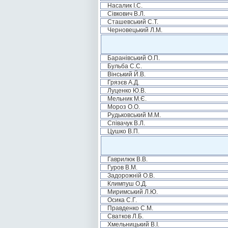
Насалик І.С.
Сівкович В.Л.
Сташевський С.Т.
Черновецький Л.М.
Баранівський О.П.
Бульба С.С.
Вінський Й.В.
Грязєв А.Д.
Луценко Ю.В.
Мельник М.Є.
Мороз О.О.
Рудьковський М.М.
Співачук В.Л.
Цушко В.П.
Гаврилюк В.В.
Гуров В.М.
Задорожній О.В.
Климпуш О.Д.
Миримський Л.Ю.
Осика С.Г.
Правденко С.М.
Сватков Л.Б.
Хмельницький В.І.