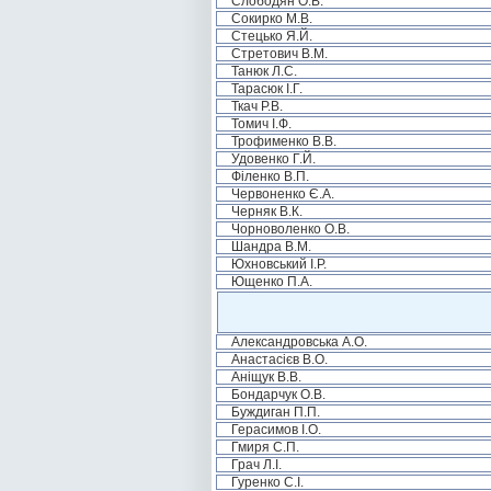
Слободян О.В.
Сокирко М.В.
Стецько Я.Й.
Стретович В.М.
Танюк Л.С.
Тарасюк І.Г.
Ткач Р.В.
Томич І.Ф.
Трофименко В.В.
Удовенко Г.Й.
Філенко В.П.
Червоненко Є.А.
Черняк В.К.
Чорноволенко О.В.
Шандра В.М.
Юхновський І.Р.
Ющенко П.А.
Александровська А.О.
Анастасієв В.О.
Аніщук В.В.
Бондарчук О.В.
Буждиган П.П.
Герасимов І.О.
Гмиря С.П.
Грач Л.І.
Гуренко С.І.