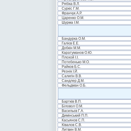
Рябіка В.Л.
Суркіс Г.М.
Франчук А.Р.
Царенко О.М.
Шурма І.М.
Бандурка О.М.
Галієв Е.Е.
Добкін М.М.
Каратуманов О.Ю.
Плохой І.І.
Потебенько М.О.
Райков Б.С.
Резнік І.Й.
Салигін В.В.
Сандлер Д.М.
Фельдман О.Б.
Бартків В.П.
Біловол О.М.
Васильєв Г.А.
Димінський П.П.
Касьянов С.П.
Ківалов С.В.
Литвин В.М.