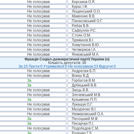
Не голосував
Корсаков О.Я.
Не голосував
Курас І.Ф.
Не голосував
Лєщинський О.О.
Не голосував
Макеєнко В.В.
Не голосував
Панасовський О.Г.
Не голосував
Рибак В.В.
Не голосував
Сафіуллін Р.С.
Не голосував
Стоян О.М.
Не голосував
Турманов В.І.
Не голосував
Хомутиннік В.Ю.
Не голосував
Четверіков І.А.
Не голосував
Янковський М.А.
Фракція Соціал-демократичної партії України (о)
Кількість депутатів: 38
За:15 Проти:0 Утрималися:0 Не голосували:23 Відсутні:0
Не голосував
Андресюк Б.П.
Не голосував
Воюш В.Д.
За
Горбатов В.М.
За
Дубицький В.В.
Не голосував
Заєць В.В.
Не голосував
Злочевський М.В.
За
Кузьменко П.П.
Не голосував
Лукашук О.Г.
Не голосував
Мазуренко В.І.
Не голосував
Немировський О.А.
За
Песоцький М.Ф.
За
Писарчук П.І.
Не голосував
Подобєдов С.М.
За
Руденко Г.Б.