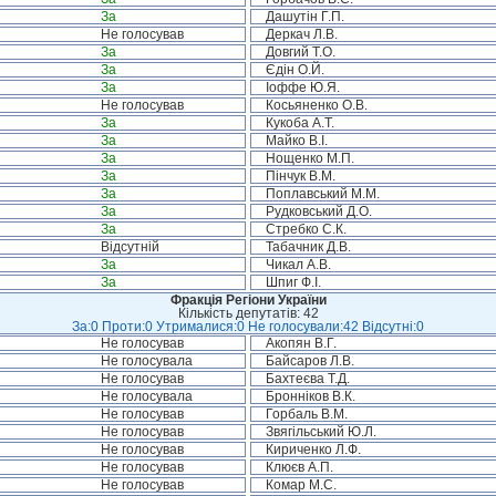
За
Дашутін Г.П.
Не голосував
Деркач Л.В.
За
Довгий Т.О.
За
Єдін О.Й.
За
Іоффе Ю.Я.
Не голосував
Косьяненко О.В.
За
Кукоба А.Т.
За
Майко В.І.
За
Нощенко М.П.
За
Пінчук В.М.
За
Поплавський М.М.
За
Рудковський Д.О.
За
Стребко С.К.
Відсутній
Табачник Д.В.
За
Чикал А.В.
За
Шпиг Ф.І.
Фракція Регіони України
Кількість депутатів: 42
За:0 Проти:0 Утрималися:0 Не голосували:42 Відсутні:0
Не голосував
Акопян В.Г.
Не голосувала
Байсаров Л.В.
Не голосував
Бахтеєва Т.Д.
Не голосувала
Бронніков В.К.
Не голосував
Горбаль В.М.
Не голосував
Звягільський Ю.Л.
Не голосував
Кириченко Л.Ф.
Не голосував
Клюєв А.П.
Не голосував
Комар М.С.