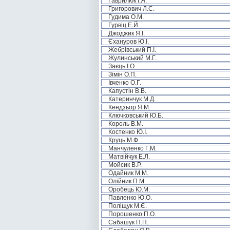
Гаврилюк І.Я.
Григорович Л.С.
Гудима О.М.
Гурвіц Е.Й.
Джоджик Я.І.
Єхануров Ю.І.
Жебрівський П.І.
Жулинський М.Г.
Заєць І.О.
Зімін О.П.
Івченко О.Г.
Капустін В.В.
Катеринчук М.Д.
Кендзьор Я.М.
Ключковський Ю.Б.
Король В.М.
Костенко Ю.І.
Круць М.Ф.
Манчуленко Г.М.
Матвійчук Е.Л.
Мойсик В.Р.
Одайник М.М.
Олійник П.М.
Оробець Ю.М.
Павленко Ю.О.
Поліщук М.Є.
Порошенко П.О.
Сабашук П.П.