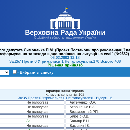
Верховна Рада України
Офіційний вебпортал парламенту України
го депутата Симоненка П.М. (Проект Постанови про рекомендації па
реформування та заходи щодо поліпшення ситуації на селі" (№2632) 
06.02.2003 13:18
За:267 Проти:0 Утрималися:1 Не голосували:170 Всього:438
Рішення прийнято
- Вибрати зі списку
Фракція Наша Україна
Кількість депутатів: 102
За:35 Проти:0 Утрималися:0 Не голосували:61 Відсутні:6
Не голосував
Артеменко Ю.А.
Не голосував
Атрошенко В.А.
Не голосував
Безсмертний Р.П.
Не голосував
Білозір О.В.
За
Бондар В.Н.
Не голосував
Васюник І.В.