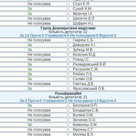
Не голосував
Сігал Є.Я.
За
Сухий Я.М.
За
Франчук І.А.
Не голосував
Шепетін В.Л.
Не голосував
Шуфрич Н.І.
Група Демократичні ініціативи
Кількість депутатів: 22
За:14 Проти:0 Утрималися:0 Не голосували:8 Відсутні:0
Не голосував
Гавриш С.Б.
За
Давидова Л.І.
За
Зубець М.В.
Не голосував
Колісник М.Д.
Не голосував
Плющ І.С.
За
Развадовський В.Й.
За
Ратушняк С.М.
За
Рябікін П.Б.
За
Салмін О.В.
Не голосував
Святаш Д.В.
За
Ярославський О.В.
Позафракційні
Кількість депутатів: 21
За:4 Проти:0 Утрималися:0 Не голосували:13 Відсутні:4
За
Беспалов О.П.
Не голосував
Бондарчук С.В.
Не голосував
Волков О.М.
Не голосував
Зінченко О.О.
За
Кеменяш О.М.
Не голосував
Кіроянц С.Г.
Не голосував
Мусіяка В.Л.