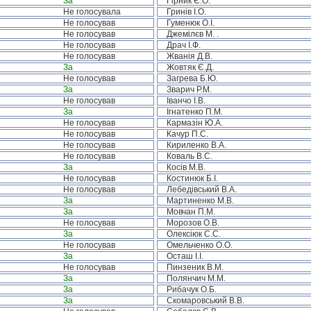
За
Гірник Є.О.
Не голосувала
Гринів І.О.
Не голосував
Гуменюк О.І.
Не голосував
Джемілєв М. .
Не голосував
Драч І.Ф.
Не голосував
Жванія Д.В.
За
Жовтяк Є.Д.
Не голосував
Загрева Б.Ю.
За
Зварич Р.М.
Не голосував
Іванчо І.В.
За
Ігнатенко П.М.
Не голосував
Кармазін Ю.А.
Не голосував
Качур П.С.
Не голосував
Кириленко В.А.
Не голосував
Коваль В.С.
За
Косів М.В.
Не голосував
Костинюк Б.І.
Не голосував
Лебедівський В.А.
За
Мартиненко М.В.
За
Мовчан П.М.
Не голосував
Морозов О.В.
За
Олексіюк С.С.
Не голосував
Омельченко О.О.
За
Осташ І.І.
Не голосував
Пинзеник В.М.
За
Полянчич М.М.
За
Рибачук О.Б.
За
Скомаровський В.В.