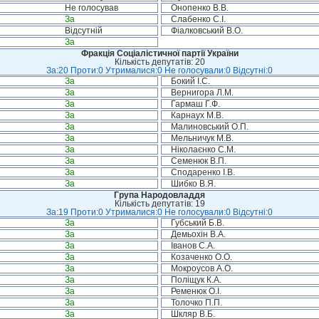
Не голосував
Онопенко В.В.
За
Слабенко С.І.
Відсутній
Фіалковський В.О.
За
Фракція Соціалістичної партії України
Кількість депутатів: 20
За:20 Проти:0 Утрималися:0 Не голосували:0 Відсутні:0
За
Бокий І.С.
За
Вернигора Л.М.
За
Гармаш Г.Ф.
За
Карнаух М.В.
За
Малиновський О.П.
За
Мельничук М.В.
За
Ніколаєнко С.М.
За
Семенюк В.П.
За
Сподаренко І.В.
За
Шибко В.Я.
Група Народовладдя
Кількість депутатів: 19
За:19 Проти:0 Утрималися:0 Не голосували:0 Відсутні:0
За
Губський Б.В.
За
Демьохін В.А.
За
Іванов С.А.
За
Козаченко О.О.
За
Мокроусов А.О.
За
Поліщук К.А.
За
Ременюк О.І.
За
Толочко П.П.
За
Шкляр В.Б.