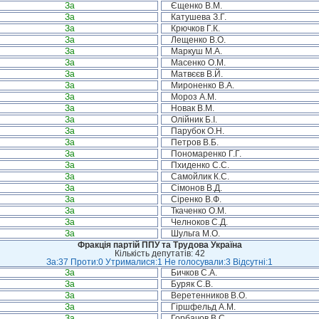
За
Єщенко В.М.
За
Катушева З.Г.
За
Крючков Г.К.
За
Лещенко В.О.
За
Маркуш М.А.
За
Масенко О.М.
За
Матвєєв В.Й.
За
Мироненко В.А.
За
Мороз А.М.
За
Новак В.М.
За
Олійник Б.І.
За
Парубок О.Н.
За
Петров В.Б.
За
Пономаренко Г.Г.
За
Пхиденко С.С.
За
Самойлик К.С.
За
Сімонов В.Д.
За
Сіренко В.Ф.
За
Ткаченко О.М.
За
Челноков С.Д.
За
Шульга М.О.
Фракція партій ППУ та Трудова Україна
Кількість депутатів: 42
За:37 Проти:0 Утрималися:1 Не голосували:3 Відсутні:1
За
Бичков С.А.
За
Буряк С.В.
За
Веретенников В.О.
За
Гіршфельд А.М.
За
Горбачов В.С.