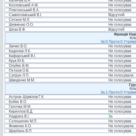
Калінчук В.А.
Не голосував
Козловський А.М.
Не голосував
Плютинський В.А.
Не голосував
Самоплавський В.І.
Відсутній
Сятиня М.Л.
Не голосував
Шевченко О.О.
Не голосував
Шпак В.Ф.
Відсутній
Фракція Нар
Кіл
За:0 Проти:0 Утрима
Заічко В.О.
Не голосував
Каденюк Л.К.
Не голосував
Кафарський В.І.
Не голосував
Крук Ю.Б.
Не голосував
Олуйко В.М.
Не голосував
Петров О.В.
Не голосував
Супрун Л.П.
Не голосувала
Шведенко М.М.
Не голосував
Гру
Кіл
За:1 Проти:0 Утрима
Астров–Шумілов Г.К.
Не голосував
Бойко В.О.
Не голосував
Гапочка М.М.
Не голосував
Кириллов В.Д.
Не голосував
Надрага В.І.
За
Солошенко М.П.
Не голосував
Фоменко К.О.
Не голосувала
Щербань В.П.
Не голосував