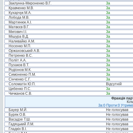
Заклунна-Мироненко В.Г.
За
Кравченко М.В.
За
Кухарчук М.А.
За
Лобода М.В.
За
Мартинюк А.І.
За
Матвєєв В.Г.
За
Мигович І.І.
За
Мішура В.Д.
За
Наливайко А.М.
За
Носенко М.П.
За
Оржаховський А.В.
За
Петренко В.С.
За
Полііт А.А.
За
Пузаков В.Т.
За
Родіонов М.К.
За
Симоненко П.М.
За
Сінченко С.Г.
За
Соломатін Ю.П.
Відсутній
Цибенко П.С.
За
Чичканов С.В.
За
Фракція пар
Кіл
За:0 Проти:0 Утрима
Бауер М.Й.
Не голосував
Буряк О.В.
Не голосував
Васадзе Т.Ш.
Не голосував
Гадяцький Л.М.
Не голосував
Гладкіх В.І.
Не голосував