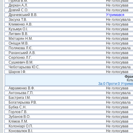
Гуреєв В.М.
Не голосував
Деркач А.Л.
Не голосував
Довгий С.О.
Не голосував
Драчевський В.В.
Утримався
Засуха Т.В.
Не голосувала
Клименко А.В.
Не голосував
Кузьмук О.І.
Не голосував
Литвин В.В.
Не голосував
Мхітарян Н.М.
Не голосував
Оніщук М.В.
Не голосував
Полякова Л.Є.
Не голосувала
Раханський А.В.
Не голосував
Сергієнко Л.Г.
Не голосував
Сушкевич В.М.
Не голосував
Чеботарьова Ю.С.
Не голосувала
Шаров І.Ф.
Не голосував
Фрак
Кіл
За:0 Проти:0 Утрима
Авраменко В.Ф.
Не голосував
Антоньєва Г.П.
Не голосувала
Бастрига І.М.
Не голосував
Богатирьова Р.В.
Не голосувала
Бубка С.Н.
Не голосував
Горлов Г.В.
Не голосував
Зубанов В.О.
Не голосував
Клімов Л.М.
Не голосував
Колоніарі О.П.
Не голосував
Коновалюк В.І.
Не голосував