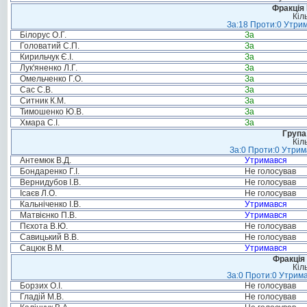
Фракція
Кіл
За:18 Проти:0 Утрим
Білорус О.Г.
За
Головатий С.П.
За
Кирильчук Є.І.
За
Лук'яненко Л.Г.
За
Омельченко Г.О.
За
Сас С.В.
За
Ситник К.М.
За
Тимошенко Ю.В.
За
Хмара С.І.
За
Група
Кіл
За:0 Проти:0 Утрим
Антемюк В.Д.
Утримався
Бондаренко Г.І.
Не голосував
Вернидубов І.В.
Не голосував
Ісаєв Л.О.
Не голосував
Кальніченко І.В.
Утримався
Матвієнко П.В.
Утримався
Пєхота В.Ю.
Не голосував
Савицький В.В.
Не голосував
Сацюк В.М.
Утримався
Фракція 
Кіл
За:0 Проти:0 Утрима
Борзих О.І.
Не голосував
Гладій М.В.
Не голосував