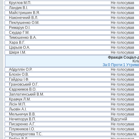
Круглов М.П.
Не голосував
Ландик В.І.
Не голосував
Майстришин В.Я.
Не голосував
Наконечний В.Л.
Не голосував
Пеклушенко О.М.
Не голосував
Римарук О.І.
Не голосував
Скудар Г.М.
Не голосував
Тимошенко В.А.
Не голосував
Хара В.Г.
Не голосував
Царьов О.А.
Не голосував
Шкіря І.М.
Не голосував
Фракція Соціал-д
Кіл
За:0 Проти:1 Утрима
Абдуллін О.Р.
Не голосував
Блохін О.В.
Не голосував
Гайдош І.Ф.
Не голосував
Грановський О.Г.
Не голосував
Євдокимов В.О.
Не голосував
Заплатинський В.М.
Не голосував
Кравчук Л.М.
Не голосував
Лісін М.П.
Не голосував
Льовін А.І.
Не голосував
Мельничук В.В.
Не голосував
Нечипорук В.П.
Відсутній
Писаренко А.Г.
Не голосував
Плужников І.О.
Не голосував
Прошкуратова Т.С.
Не голосувала