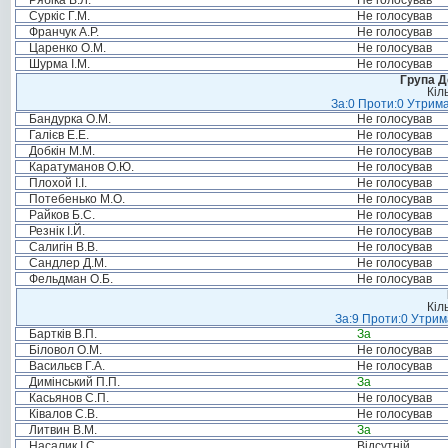
Рябіка В.Л.
Не голосував
Суркіс Г.М.
Не голосував
Франчук А.Р.
Не голосував
Царенко О.М.
Не голосував
Шурма І.М.
Не голосував
Група Д
Кіл
За:0 Проти:0 Утрима
Бандурка О.М.
Не голосував
Галієв Е.Е.
Не голосував
Добкін М.М.
Не голосував
Каратуманов О.Ю.
Не голосував
Плохой І.І.
Не голосував
Потебенько М.О.
Не голосував
Райков Б.С.
Не голосував
Резнік І.Й.
Не голосував
Салигін В.В.
Не голосував
Сандлер Д.М.
Не голосував
Фельдман О.Б.
Не голосував
Кіл
За:9 Проти:0 Утрим
Бартків В.П.
За
Біловол О.М.
Не голосував
Васильєв Г.А.
Не голосував
Димінський П.П.
За
Касьянов С.П.
Не голосував
Ківалов С.В.
Не голосував
Литвин В.М.
За
Насалик І.С.
Відсутній