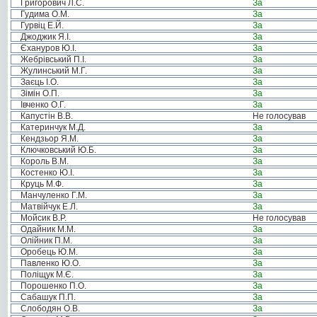
Григорович Л.С.
За
Гудима О.М.
За
Гурвіц Е.Й.
За
Джоджик Я.І.
За
Єхануров Ю.І.
За
Жебрівський П.І.
За
Жулинський М.Г.
За
Заєць І.О.
За
Зімін О.П.
За
Івченко О.Г.
За
Капустін В.В.
Не голосував
Катеринчук М.Д.
За
Кендзьор Я.М.
За
Ключковський Ю.Б.
За
Король В.М.
За
Костенко Ю.І.
За
Круць М.Ф.
За
Манчуленко Г.М.
За
Матвійчук Е.Л.
За
Мойсик В.Р.
Не голосував
Одайник М.М.
За
Олійник П.М.
За
Оробець Ю.М.
За
Павленко Ю.О.
За
Поліщук М.Є.
За
Порошенко П.О.
За
Сабашук П.П.
За
Слободян О.В.
За