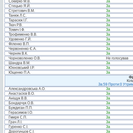
Сокирко М.В.
За
Стецько Я.Й.
За
Стретович В.М.
За
Танюк Л.С.
За
Тарасюк І.Г.
За
Ткач Р.В.
За
Томич І.Ф.
За
Трофименко В.В.
За
Удовенко Г.Й.
За
Філенко В.П.
За
Червоненко Є.А.
За
Черняк В.К.
За
Чорноволенко О.В.
Не голосував
Шандра В.М.
За
Юхновський І.Р.
За
Ющенко П.А.
За
Фр
Кіл
За:59 Проти:0 Утрим
Александровська А.О.
За
Анастасієв В.О.
За
Аніщук В.В.
За
Бондарчук О.В.
За
Буждиган П.П.
За
Герасимов І.О.
За
Гмиря С.П.
За
Грач Л.І.
За
Гуренко С.І.
За
Дорогунцов С.І.
За