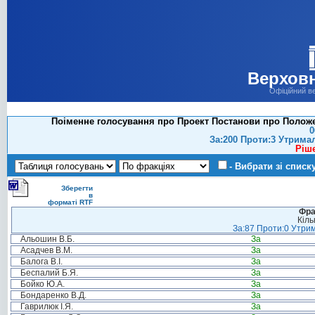
Верховн
Офіційний в
Поіменне голосування про Проект Постанови про Положен
0
За:200 Проти:3 Утрима
Ріш
- Вибрати зі списк
Зберегти
в
форматі RTF
Фра
Кіль
За:87 Проти:0 Утрим
Альошин В.Б.
За
Асадчев В.М.
За
Балога В.І.
За
Беспалий Б.Я.
За
Бойко Ю.А.
За
Бондаренко В.Д.
За
Гаврилюк І.Я.
За