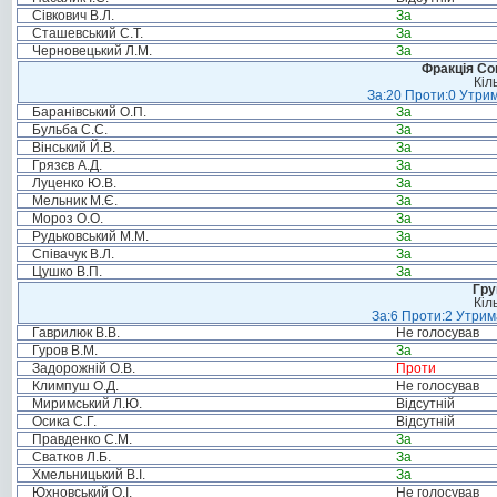
Сівкович В.Л.
За
Сташевський С.Т.
За
Черновецький Л.М.
За
Фракція Соц
Кіл
За:20 Проти:0 Утрим
Баранівський О.П.
За
Бульба С.С.
За
Вінський Й.В.
За
Грязєв А.Д.
За
Луценко Ю.В.
За
Мельник М.Є.
За
Мороз О.О.
За
Рудьковський М.М.
За
Співачук В.Л.
За
Цушко В.П.
За
Гру
Кіл
За:6 Проти:2 Утрим
Гаврилюк В.В.
Не голосував
Гуров В.М.
За
Задорожній О.В.
Проти
Климпуш О.Д.
Не голосував
Миримський Л.Ю.
Відсутній
Осика С.Г.
Відсутній
Правденко С.М.
За
Сватков Л.Б.
За
Хмельницький В.І.
За
Юхновський О.І.
Не голосував