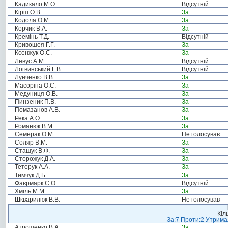
Кадикало М.О.
Відсутній
Кірш О.В.
За
Кодола О.М.
За
Корчик В.А.
За
Кремінь Т.Д.
Відсутній
Кривошея Г.Г.
За
Ксенжук О.С.
За
Левус А.М.
Відсутній
Логвинський Г.В.
Відсутній
Лунченко В.В.
За
Масоріна О.С.
За
Медуниця О.В.
За
Пинзеник П.В.
За
Помазанов А.В.
За
Река А.О.
За
Романюк В.М.
За
Семерак О.М.
Не голосував
Соляр В.М.
За
Сташук В.Ф.
За
Сторожук Д.А.
За
Тетерук А.А.
За
Тимчук Д.Б.
За
Фаєрмарк С.О.
Відсутній
Хміль М.М.
За
Шкварилюк В.В.
Не голосував
Кіл
За:7 Проти:2 Утримал
Атрошенко В.А.
За