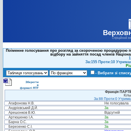
Верховн
Офіційний в
Поіменне голосування про розгляд за скороченою процедурою пр
відбору на зайняття посад членів Націона
1
За:155 Проти:10 Утрима
Рі
- Вибрати зі списк
Зберегти
в
форматі RTF
Фракція ПАРТ
Кіль
За:88 Проти:0 Утримал
Агафонова Н.В.
Не голосувала
Андрієвський Д.Й.
За
Арешонков В.Ю.
Відсутній
Артюшенко І.А.
За
Барна О.С.
За
Березенко С.І.
За