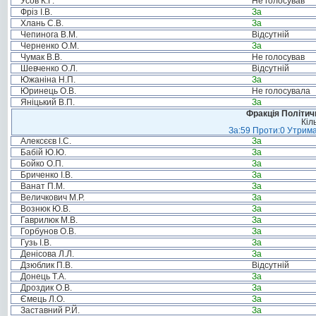
Усов К.Г.
Не голосував
Фріз І.В.
За
Хлань С.В.
За
Чепинога В.М.
Відсутній
Черненко О.М.
За
Чумак В.В.
Не голосував
Шевченко О.Л.
Відсутній
Южаніна Н.П.
За
Юринець О.В.
Не голосувала
Яніцький В.П.
За
Фракція Політи
Кіл
За:59 Проти:0 Утрима
Алексєєв І.С.
За
Бабій Ю.Ю.
За
Бойко О.П.
За
Бриченко І.В.
За
Ванат П.М.
За
Величкович М.Р.
За
Вознюк Ю.В.
За
Гаврилюк М.В.
За
Горбунов О.В.
За
Гузь І.В.
За
Денісова Л.Л.
За
Дзюблик П.В.
Відсутній
Донець Т.А.
За
Дроздик О.В.
За
Ємець Л.О.
За
Заставний Р.Й.
За