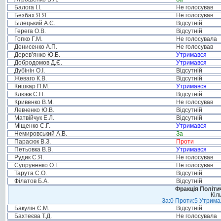
Балога І.І.
Не голосував
Безбах Я.Я.
Не голосував
Білецький А.Є.
Відсутній
Герега О.В.
Відсутній
Гопко Г.М.
Не голосувала
Денисенко А.П.
Не голосував
Дерев’янко Ю.Б.
Утримався
Добродомов Д.Є.
Утримався
Дубінін О.І.
Відсутній
Жеваго К.В.
Відсутній
Кишкар П.М.
Утримався
Клюєв С.П.
Відсутній
Кривенко В.М.
Не голосував
Левченко Ю.В.
Відсутній
Матвійчук Е.Л.
Відсутній
Міщенко С.Г.
Утримався
Немировський А.В.
За
Парасюк В.З.
Проти
Петьовка В.В.
Утримався
Рудик С.Я.
Не голосував
Супруненко О.І.
Не голосував
Тарута С.О.
Відсутній
Філатов Б.А.
Відсутній
Фракція Політич
Кіл
За:0 Проти:5 Утримал
Бакулін Є.М.
Відсутній
Бахтеєва Т.Д.
Не голосувала