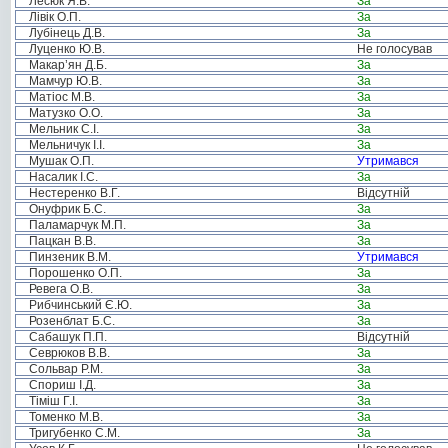
Лесюк Я.В.
За
Лівік О.П.
За
Лубінець Д.В.
За
Луценко Ю.В.
Не голосував
Макар’ян Д.Б.
За
Мамчур Ю.В.
За
Матіос М.В.
За
Матузко О.О.
За
Мельник С.І.
За
Мельничук І.І.
За
Мушак О.П.
Утримався
Насалик І.С.
За
Нестеренко В.Г.
Відсутній
Онуфрик Б.С.
За
Паламарчук М.П.
За
Пацкан В.В.
За
Пинзеник В.М.
Утримався
Порошенко О.П.
За
Ревега О.В.
За
Рибчинський Є.Ю.
За
Розенблат Б.С.
За
Сабашук П.П.
Відсутній
Севрюков В.В.
За
Сольвар Р.М.
За
Спориш І.Д.
За
Тіміш Г.І.
За
Томенко М.В.
За
Тригубенко С.М.
За