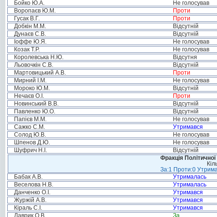
Бойко Ю.А.
Не голосував
Воропаєв Ю.М.
Проти
Гусак В.Г.
Проти
Добкін М.М.
Відсутній
Дунаєв С.В.
Відсутній
Іоффе Ю.Я.
Не голосував
Козак Т.Р.
Не голосував
Королевська Н.Ю.
Відсутня
Льовочкін С.В.
Відсутній
Мартовицький А.В.
Проти
Мирний І.М.
Не голосував
Мороко Ю.М.
Відсутній
Нечаєв О.І.
Проти
Новинський В.В.
Відсутній
Павленко Ю.О.
Відсутній
Папієв М.М.
Не голосував
Сажко С.М.
Утримався
Солод Ю.В.
Не голосував
Шпенов Д.Ю.
Не голосував
Шуфрич Н.І.
Відсутній
Фракція Політичної
Кіл
За:1 Проти:0 Утрима
Бабак А.В.
Утрималась
Веселова Н.В.
Утрималась
Данченко О.І.
Утримався
Журжій А.В.
Утримався
Кіраль С.І.
Утримався
Лаврик О.В.
За