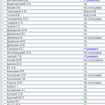
Богомолець О.В.
Утрималась
Вадатурський А.О.
За
Вінник І.Ю.
Не голосував
Герасимов А.В.
Відсутній
Голуб В.В.
Відсутній
Гончаренко О.О.
Не голосував
Гордєєв А.А.
За
Гринів І.О.
За
Давиденко В.М.
За
Денисенко В.І.
За
Джемілєв М. .
Не голосував
Довбенко М.В.
За
Дубневич Б.В.
За
Євлахов А.С.
Утримався
Жолобецький О.О.
Не голосував
Загорій Г.В.
Утримався
Іонова М.М.
Не голосувала
Іщенко В.О.
За
Кіт А.Б.
За
Князевич Р.П.
За
Козаченко Л.П.
Не голосував
Кононенко І.В.
За
Король В.М.
Не голосував
Кубів С.І.
За
Кузьменко А.І.
За
Куніцин С.В.
За
Курячий М.П.
За
Кучер М.І.
За