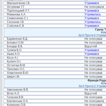
Мірошніченко І.В.
Утримався
Острікова Т.Г.
Не голосувала
Підлісецький Л.Т.
Утримався
Романова А.А.
Утрималась
Семенченко С.І.
Утримався
Сисоєнко І.В.
Утрималась
Соболєв Є.В.
Утримався
Група "
Кіл
За:0 Проти:0 Утрима
Барвіненко В.Д.
Не голосував
Біловол О.М.
Не голосував
Бондар В.В.
Відсутній
Гуляєв В.О.
Утримався
Ільюк А.О.
Утримався
Кіссе А.І.
Не голосував
Кулініч О.І.
Не голосував
Остапчук В.М.
Не голосував
Пресман О.С.
Не голосував
Хомутиннік В.Ю.
Не голосував
Шкіря І.М.
Не голосував
Фракція Ради
Кіл
За:0 Проти:2 Утрима
Амельченко В.В.
Не голосував
Вітко А.Л.
Відсутній
Галасюк В.В.
Не голосував
Корчинська О.А.
Не голосувала
Купрієнко О.В.
Не голосував