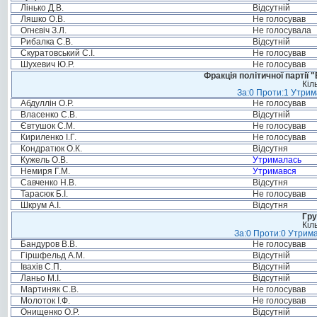
Лінько Д.В.
Відсутній
Ляшко О.В.
Не голосував
Огнєвіч З.Л.
Не голосувала
Рибалка С.В.
Відсутній
Скуратовський С.І.
Не голосував
Шухевич Ю.Р.
Не голосував
Фракція політичної партії
Кіл
За:0 Проти:1 Утрим
Абдуллін О.Р.
Не голосував
Власенко С.В.
Відсутній
Євтушок С.М.
Не голосував
Кириленко І.Г.
Не голосував
Кондратюк О.К.
Відсутня
Кужель О.В.
Утрималась
Немиря Г.М.
Утримався
Савченко Н.В.
Відсутня
Тарасюк Б.І.
Не голосував
Шкрум А.І.
Відсутня
Гру
Кіл
За:0 Проти:0 Утрима
Бандуров В.В.
Не голосував
Гіршфельд А.М.
Відсутній
Івахів С.П.
Відсутній
Ланьо М.І.
Відсутній
Мартиняк С.В.
Не голосував
Молоток І.Ф.
Не голосував
Онищенко О.Р.
Відсутній