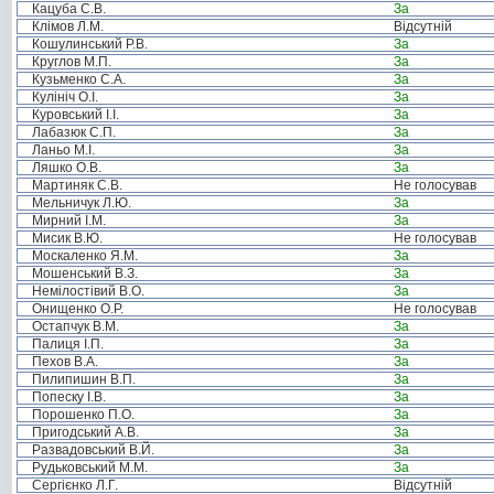
Кацуба С.В.
За
Клімов Л.М.
Відсутній
Кошулинський Р.В.
За
Круглов М.П.
За
Кузьменко С.А.
За
Кулініч О.І.
За
Куровський І.І.
За
Лабазюк С.П.
За
Ланьо М.І.
За
Ляшко О.В.
За
Мартиняк С.В.
Не голосував
Мельничук Л.Ю.
За
Мирний І.М.
За
Мисик В.Ю.
Не голосував
Москаленко Я.М.
За
Мошенський В.З.
За
Немілостівий В.О.
За
Онищенко О.Р.
Не голосував
Остапчук В.М.
За
Палиця І.П.
За
Пехов В.А.
За
Пилипишин В.П.
За
Попеску І.В.
За
Порошенко П.О.
За
Пригодський А.В.
За
Развадовський В.Й.
За
Рудьковський М.М.
За
Сергієнко Л.Г.
Відсутній