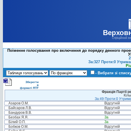
Верховн
Офіційний в
Поіменне голосування про включення до порядку денного проек
У
2
За:327 Проти:0 Утрима
Рі
- Вибрати зі списк
Зберегти
в
форматі RTF
Фракція Партії р
Кіль
За:49 Проти:0 Утрима
Азаров О.М.
Відсутній
Байсаров Л.В.
Відсутній
Бандуров В.В.
Відсутній
Безбах Я.Я.
За
Білий О.П.
За
Бобков О.М.
Відсутній