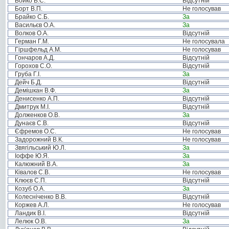
Бойко В.С.
Відсутній
Борт В.П.
Не голосував
Брайко С.Б.
За
Васильєв О.А.
За
Волков О.А.
Відсутній
Герман Г.М.
Не голосувала
Гіршфельд А.М.
Не голосував
Гончаров А.Д.
Відсутній
Горохов С.О.
Відсутній
Груба Г.І.
За
Дейч Б.Д.
Відсутній
Демішкан В.Ф.
За
Денисенко А.П.
Відсутній
Дмитрук М.І.
Відсутній
Долженков О.В.
За
Дунаєв С.В.
Відсутній
Єфремов О.С.
Не голосував
Задорожний В.К.
Не голосував
Звягільський Ю.Л.
За
Іоффе Ю.Я.
За
Калюжний В.А.
За
Ківалов С.В.
Не голосував
Клюєв С.П.
Відсутній
Козуб О.А.
За
Колесніченко В.В.
Відсутній
Коржев А.Л.
Не голосував
Ландик В.І.
Відсутній
Лелюк О.В.
За