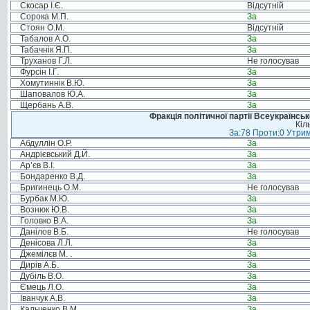
Скосар І.Є.
Відсутній
Сорока М.П.
За
Стоян О.М.
Відсутній
Табалов А.О.
За
Табачнік Я.П.
За
Труханов Г.Л.
Не голосував
Фурсін І.Г.
За
Хомутиннік В.Ю.
За
Шаповалов Ю.А.
За
Щербань А.В.
За
Фракція політичної партії Всеукраїнсь
Кіл
За:78 Проти:0 Утрим
Абдуллін О.Р.
За
Андрієвський Д.Й.
За
Ар’єв В.І.
За
Бондаренко В.Д.
За
Бригинець О.М.
Не голосував
Бурбак М.Ю.
За
Вознюк Ю.В.
За
Головко В.А.
За
Данілов В.Б.
Не голосував
Денісова Л.Л.
За
Джемілєв М. .
За
Дирів А.Б.
За
Дубіль В.О.
За
Ємець Л.О.
За
Іванчук А.В.
За
Кальченко В.М.
За