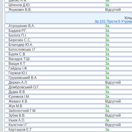
Шипко А.Ф.
За
Шпенов Д.Ю.
За
Янукович В.В.
Відсутній
Кіль
За:101 Проти:0 Утрима
Атрошенко В.А.
За
Бадаєв Р.Г.
За
Балога П.І.
За
Березкін С.С.
За
Благодир Ю.А.
За
Богословська І.Г.
За
Буряк С.В.
За
Васадзе Т.Ш.
За
Ващук К.Т.
За
Гайдош І.Ф.
За
Гержов Ю.І.
За
Грушевський В.А.
За
Деркач А.Л.
Відсутній
Домбровський О.Г.
За
Дудка В.В.
За
Єремеєв І.М.
За
Жеваго К.В.
Відсутній
Жук М.В.
За
Заболотний Г.М.
За
Зубик В.В.
Відсутній
Ільюк А.О.
За
Калєтнік І.Г.
Відсутній
Карташов Є.Г.
За