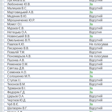
Лук’янов В.В.
Відсутній
Любоненко Ю.В.
За
Малишев В.С.
Відсутній
Мартовицький А.В.
За
Медяник В.Ю.
Відсутній
Мірошниченко Ю.Р.
Відсутній
Момот О.І.
За
Мураєв Є.В.
Відсутній
Нетецька О.А.
Відсутня
Новинський В.В.
За
Омельченко В.П.
Відсутній
Павлов К.Ю.
Не голосував
Писаренко В.В.
Відсутній
Повалій Т.М.
Відсутня
Пономарьов А.В.
Не голосував
Пшонка А.В.
Відсутній
Риженков О.М.
Відсутній
Святаш Д.В.
Відсутній
Семенюк А.О.
За
Солошенко М.П.
За
Ступак І.І.
Відсутній
Тихонов В.М.
Відсутній
Турманов В.І.
За
Федоряк Г.Д.
За
Царьов О.А.
Відсутній
Чертков Ю.Д.
Відсутній
Чуб В.Є.
За
Шатворян В.Г.
Відсутній