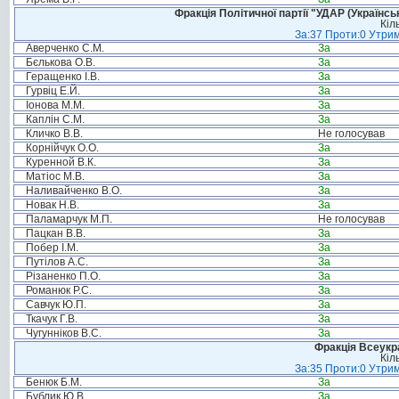
Фракція Політичної партії "УДАР (Україн
Кіл
За:37 Проти:0 Утрим
Аверченко С.М.
За
Бєлькова О.В.
За
Геращенко І.В.
За
Гурвіц Е.Й.
За
Іонова М.М.
За
Каплін С.М.
За
Кличко В.В.
Не голосував
Корнійчук О.О.
За
Куренной В.К.
За
Матіос М.В.
За
Наливайченко В.О.
За
Новак Н.В.
За
Паламарчук М.П.
Не голосував
Пацкан В.В.
За
Побер І.М.
За
Путілов А.С.
За
Різаненко П.О.
За
Романюк Р.С.
За
Савчук Ю.П.
За
Ткачук Г.В.
За
Чугунніков В.С.
За
Фракція Всеукр
Кіл
За:35 Проти:0 Утрим
Бенюк Б.М.
За
Бублик Ю.В.
За