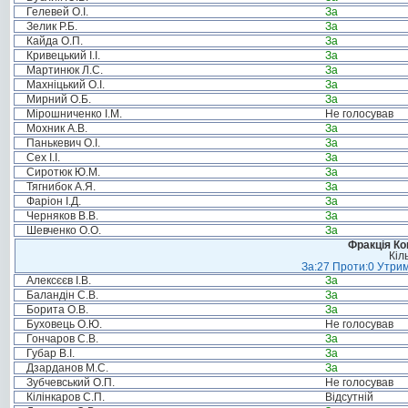
Гелевей О.І.
За
Зелик Р.Б.
За
Кайда О.П.
За
Кривецький І.І.
За
Мартинюк Л.С.
За
Махніцький О.І.
За
Мирний О.Б.
За
Мірошниченко І.М.
Не голосував
Мохник А.В.
За
Панькевич О.І.
За
Сех І.І.
За
Сиротюк Ю.М.
За
Тягнибок А.Я.
За
Фаріон І.Д.
За
Черняков В.В.
За
Шевченко О.О.
За
Фракція Ком
Кіл
За:27 Проти:0 Утрим
Алексєєв І.В.
За
Баландін С.В.
За
Борита О.В.
За
Буховець О.Ю.
Не голосував
Гончаров С.В.
За
Губар В.І.
За
Дзарданов М.С.
За
Зубчевський О.П.
Не голосував
Кілінкаров С.П.
Відсутній