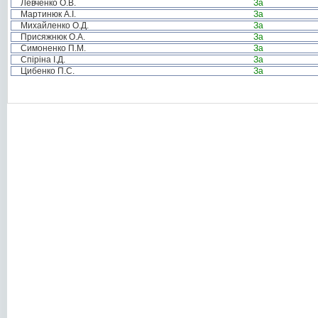
Левченко О.В.
За
Мартинюк А.І.
За
Михайленко О.Д.
За
Присяжнюк О.А.
За
Симоненко П.М.
За
Спіріна І.Д.
За
Цибенко П.С.
За