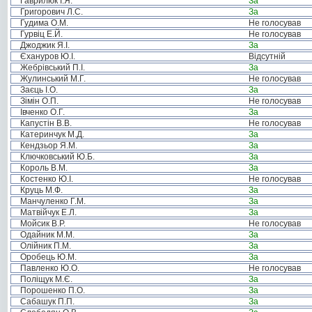
Гаврилюк І.Я.
За
Григорович Л.С.
За
Гудима О.М.
Не голосував
Гурвіц Е.Й.
Не голосував
Джоджик Я.І.
За
Єхануров Ю.І.
Відсутній
Жебрівський П.І.
За
Жулинський М.Г.
Не голосував
Заєць І.О.
За
Зімін О.П.
Не голосував
Івченко О.Г.
За
Капустін В.В.
Не голосував
Катеринчук М.Д.
За
Кендзьор Я.М.
За
Ключковський Ю.Б.
За
Король В.М.
За
Костенко Ю.І.
Не голосував
Круць М.Ф.
За
Манчуленко Г.М.
За
Матвійчук Е.Л.
За
Мойсик В.Р.
Не голосував
Одайник М.М.
За
Олійник П.М.
За
Оробець Ю.М.
За
Павленко Ю.О.
Не голосував
Поліщук М.Є.
За
Порошенко П.О.
За
Сабашук П.П.
За