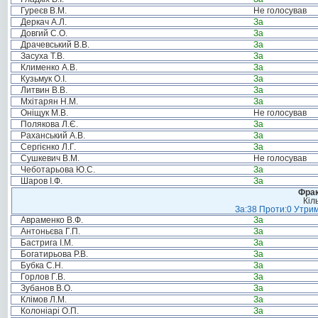
Гуреєв В.М.
Не голосував
Деркач А.Л.
За
Довгий С.О.
За
Драчевський В.В.
За
Засуха Т.В.
За
Клименко А.В.
За
Кузьмук О.І.
За
Литвин В.В.
За
Мхітарян Н.М.
За
Оніщук М.В.
Не голосував
Полякова Л.Є.
За
Раханський А.В.
За
Сергієнко Л.Г.
За
Сушкевич В.М.
Не голосував
Чеботарьова Ю.С.
За
Шаров І.Ф.
За
Фрак
Кіл
За:38 Проти:0 Утрим
Авраменко В.Ф.
За
Антоньєва Г.П.
За
Бастрига І.М.
За
Богатирьова Р.В.
За
Бубка С.Н.
За
Горлов Г.В.
За
Зубанов В.О.
За
Клімов Л.М.
За
Колоніарі О.П.
За