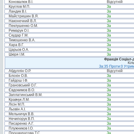
Коновалюк В.І.
Відсутній
Круглов М.П.
За
Ландик В.І.
За
Майстришин В.Я.
За
Наконечний В.Л.
За
Пеклушенко О.М.
За
Римарук О.І.
За
Скудар Г.М.
За
Тимошенко В.А.
За
Хара В.Г.
За
Царьов О.А.
За
Шкіря І.М.
За
Фракція Соціал-д
Кіл
За:35 Проти:0 Утрим
Абдуллін О.Р.
Відсутній
Блохін О.В.
За
Гайдош І.Ф.
За
Грановський О.Г.
За
Євдокимов В.О.
За
Заплатинський В.М.
За
Кравчук Л.М.
За
Лісін М.П.
За
Льовін А.І.
За
Мельничук В.В.
За
Нечипорук В.П.
За
Писаренко А.Г.
За
Плужников І.О.
За
Прошкуратова Т.С.
За