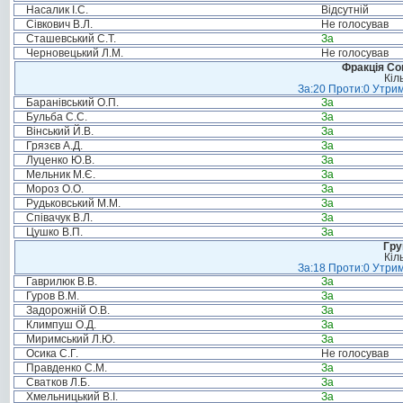
Насалик І.С.
Відсутній
Сівкович В.Л.
Не голосував
Сташевський С.Т.
За
Черновецький Л.М.
Не голосував
Фракція Соц
Кіл
За:20 Проти:0 Утрим
Баранівський О.П.
За
Бульба С.С.
За
Вінський Й.В.
За
Грязєв А.Д.
За
Луценко Ю.В.
За
Мельник М.Є.
За
Мороз О.О.
За
Рудьковський М.М.
За
Співачук В.Л.
За
Цушко В.П.
За
Гру
Кіл
За:18 Проти:0 Утрим
Гаврилюк В.В.
За
Гуров В.М.
За
Задорожній О.В.
За
Климпуш О.Д.
За
Миримський Л.Ю.
За
Осика С.Г.
Не голосував
Правденко С.М.
За
Сватков Л.Б.
За
Хмельницький В.І.
За