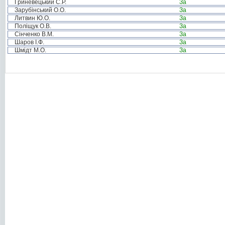
Гриневецький С.Р.
За
Зарубінський О.О.
За
Литвин Ю.О.
За
Поліщук О.В.
За
Сінченко В.М.
За
Шаров І.Ф.
За
Шмідт М.О.
За