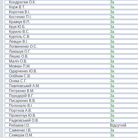
Кондратюк О.К.
За
Корж В.Т.
За
Коротюк В.І.
За
Костенко П.І.
За
Кравчук В.П.
За
Крук Ю.Б.
За
Курило В.С.
За
Курпіль С.В.
За
Левцун В.І.
За
Логвиненко О.С.
За
Лукашук О.Г.
За
Ляшко О.В.
За
Маліч О.В.
За
Мовчан П.М.
За
Одарченко Ю.В.
За
Олійник С.В.
За
Осика С.Г.
За
Павловський А.М.
За
Петренко В.М.
За
Пєрєдєрій В.Г.
За
Писаренко В.В.
За
Полохало В.І.
За
Портнов А.В.
За
Прокопчук Ю.В.
За
Радковський О.В.
За
Рибаков І.О.
Відсутній
Савченко І.В.
За
Семерак О.М.
За