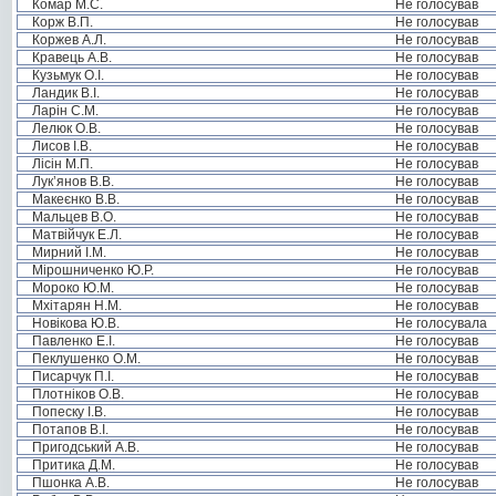
Комар М.С.
Не голосував
Корж В.П.
Не голосував
Коржев А.Л.
Не голосував
Кравець А.В.
Не голосував
Кузьмук О.І.
Не голосував
Ландик В.І.
Не голосував
Ларін С.М.
Не голосував
Лелюк О.В.
Не голосував
Лисов І.В.
Не голосував
Лісін М.П.
Не голосував
Лук’янов В.В.
Не голосував
Макеєнко В.В.
Не голосував
Мальцев В.О.
Не голосував
Матвійчук Е.Л.
Не голосував
Мирний І.М.
Не голосував
Мірошниченко Ю.Р.
Не голосував
Мороко Ю.М.
Не голосував
Мхітарян Н.М.
Не голосував
Новікова Ю.В.
Не голосувала
Павленко Е.І.
Не голосував
Пеклушенко О.М.
Не голосував
Писарчук П.І.
Не голосував
Плотніков О.В.
Не голосував
Попеску І.В.
Не голосував
Потапов В.І.
Не голосував
Пригодський А.В.
Не голосував
Притика Д.М.
Не голосував
Пшонка А.В.
Не голосував