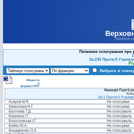
Верховн
Офіційний в
Поіменне голосування про 
1
За:236 Проти:0 Утрима
Рі
- Вибрати зі списк
Зберегти
в
форматі RTF
Фракція Партії р
Кіль
За:1 Проти:0 Утримал
Азаров М.Я.
Не голосував
Аркаллаєв Н.Г.
Не голосував
Бахтеєва Т.Д.
Не голосувала
Бережна І.Г.
Не голосувала
Богословська І.Г.
Не голосувала
Бойко Ю.А.
Не голосував
Бондаренко О.А.
Не голосувала