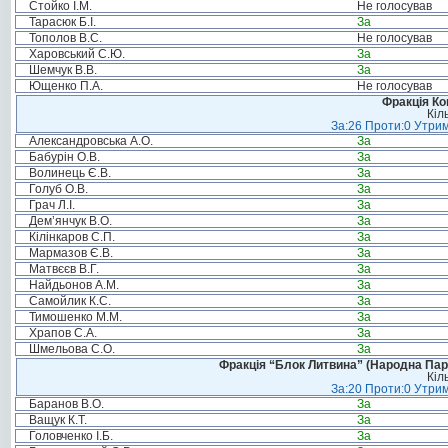
Стойко І.М.
Не голосував
Тарасюк Б.І.
За
Тополов В.С.
Не голосував
Харовський С.Ю.
За
Шемчук В.В.
За
Ющенко П.А.
Не голосував
Фракція Ком
Кіл
За:26 Проти:0 Утрим
Александровська А.О.
За
Бабурін О.В.
За
Волинець Є.В.
За
Голуб О.В.
За
Грач Л.І.
За
Дем’янчук В.О.
За
Кілінкаров С.П.
За
Мармазов Є.В.
За
Матвєєв В.Г.
За
Найдьонов А.М.
За
Самойлик К.С.
За
Тимошенко М.М.
За
Храпов С.А.
За
Шмельова С.О.
За
Фракція “Блок Литвина” (Народна Парті
Кіл
За:20 Проти:0 Утрим
Баранов В.О.
За
Ващук К.Т.
За
Головченко І.Б.
За