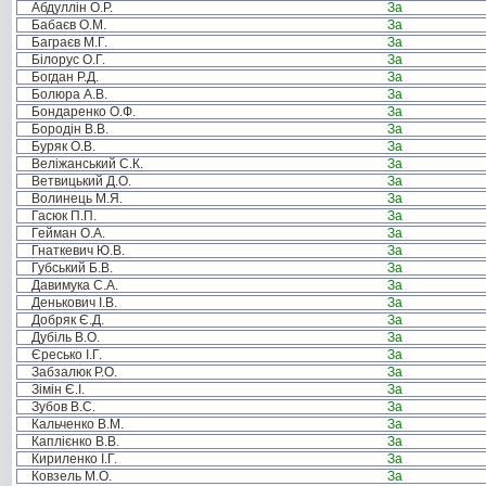
Абдуллін О.Р.
За
Бабаєв О.М.
За
Баграєв М.Г.
За
Білорус О.Г.
За
Богдан Р.Д.
За
Болюра А.В.
За
Бондаренко О.Ф.
За
Бородін В.В.
За
Буряк О.В.
За
Веліжанський С.К.
За
Ветвицький Д.О.
За
Волинець М.Я.
За
Гасюк П.П.
За
Гейман О.А.
За
Гнаткевич Ю.В.
За
Губський Б.В.
За
Давимука С.А.
За
Денькович І.В.
За
Добряк Є.Д.
За
Дубіль В.О.
За
Єресько І.Г.
За
Забзалюк Р.О.
За
Зімін Є.І.
За
Зубов В.С.
За
Кальченко В.М.
За
Каплієнко В.В.
За
Кириленко І.Г.
За
Ковзель М.О.
За