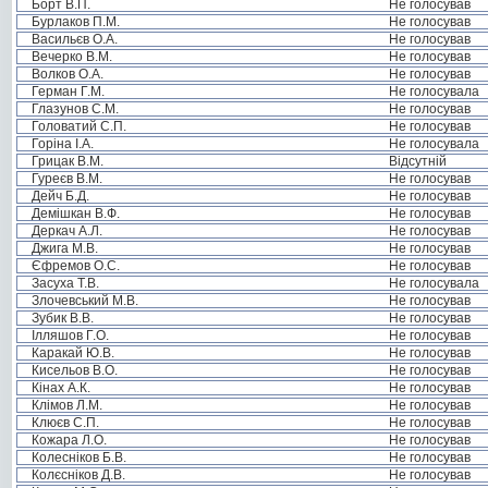
Борт В.П.
Не голосував
Бурлаков П.М.
Не голосував
Васильєв О.А.
Не голосував
Вечерко В.М.
Не голосував
Волков О.А.
Не голосував
Герман Г.М.
Не голосувала
Глазунов С.М.
Не голосував
Головатий С.П.
Не голосував
Горіна І.А.
Не голосувала
Грицак В.М.
Відсутній
Гуреєв В.М.
Не голосував
Дейч Б.Д.
Не голосував
Демішкан В.Ф.
Не голосував
Деркач А.Л.
Не голосував
Джига М.В.
Не голосував
Єфремов О.С.
Не голосував
Засуха Т.В.
Не голосувала
Злочевський М.В.
Не голосував
Зубик В.В.
Не голосував
Ілляшов Г.О.
Не голосував
Каракай Ю.В.
Не голосував
Кисельов В.О.
Не голосував
Кінах А.К.
Не голосував
Клімов Л.М.
Не голосував
Клюєв С.П.
Не голосував
Кожара Л.О.
Не голосував
Колесніков Б.В.
Не голосував
Колєсніков Д.В.
Не голосував