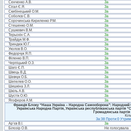
Сенченко А.В.
За
Сігал Є.Я.
За
Скибінецький О.М.
За
Соболєв С.В.
За
Сорочинська-Кириленко Р.М.
За
Стешенко О.М.
За
Сушкевич В.М.
За
Терьохін С.А.
За
Трайдук М.Ф.
За
Триндюк Ю.Г.
За
Уколов В.О.
За
Федорчук Я.П.
За
Філенко В.П.
За
Черпіцький О.З.
За
Шаго Є.П.
За
Швець В.Д.
За
Шевчук О.Б.
За
Шепелев О.О.
За
Шишкіна З.Л.
За
Шкіль А.В.
За
Шустік О.Ю.
За
Ягоферов А.М.
За
Фракція Блоку “Наша Україна – Народна Самооборона”: Народний Со
Українська Народна Партія, Українська республіканська партія “
Громадянська партія 
Кіл
За:38 Проти:0 Утрима
Ар’єв В.І.
За
Білозір О.В.
Не голосувала