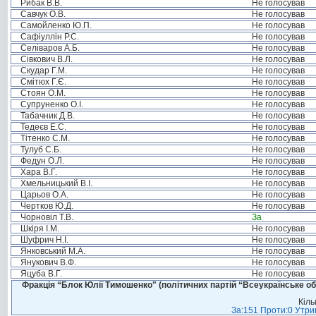
Рибак В.В.
Не голосував
Савчук О.В.
Не голосував
Самойленко Ю.П.
Не голосував
Сафіуллін Р.С.
Не голосував
Селіваров А.Б.
Не голосував
Сівкович В.Л.
Не голосував
Скудар Г.М.
Не голосував
Смітюх Г.Є.
Не голосував
Стоян О.М.
Не голосував
Супруненко О.І.
Не голосував
Табачник Д.В.
Не голосував
Тедеєв Е.С.
Не голосував
Тітенко С.М.
Не голосував
Тулуб С.Б.
Не голосував
Федун О.Л.
Не голосував
Хара В.Г.
Не голосував
Хмельницький В.І.
Не голосував
Царьов О.А.
Не голосував
Чертков Ю.Д.
Не голосував
Чорновіл Т.В.
За
Шкіря І.М.
Не голосував
Шуфрич Н.І.
Не голосував
Янковський М.А.
Не голосував
Янукович В.Ф.
Не голосував
Яцуба В.Г.
Не голосував
Фракція “Блок Юлії Тимошенко" (політичних партій “Всеукраїнське об
Кіль
За:151 Проти:0 Утрим