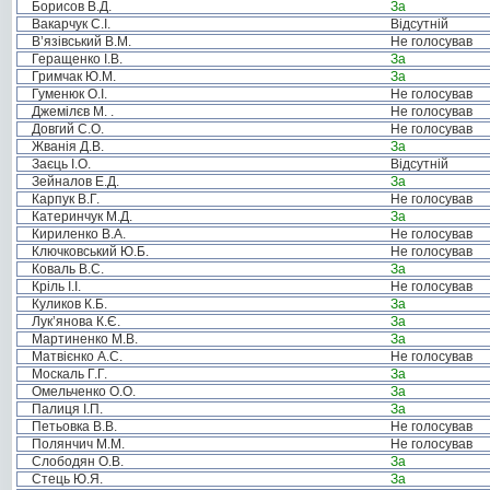
Борисов В.Д.
За
Вакарчук С.І.
Відсутній
В’язівський В.М.
Не голосував
Геращенко І.В.
За
Гримчак Ю.М.
За
Гуменюк О.І.
Не голосував
Джемілєв М. .
Не голосував
Довгий С.О.
Не голосував
Жванія Д.В.
За
Заєць І.О.
Відсутній
Зейналов Е.Д.
За
Карпук В.Г.
Не голосував
Катеринчук М.Д.
За
Кириленко В.А.
Не голосував
Ключковський Ю.Б.
Не голосував
Коваль В.С.
За
Кріль І.І.
Не голосував
Куликов К.Б.
За
Лук’янова К.Є.
За
Мартиненко М.В.
За
Матвієнко А.С.
Не голосував
Москаль Г.Г.
За
Омельченко О.О.
За
Палиця І.П.
За
Петьовка В.В.
Не голосував
Полянчич М.М.
Не голосував
Слободян О.В.
За
Стець Ю.Я.
За