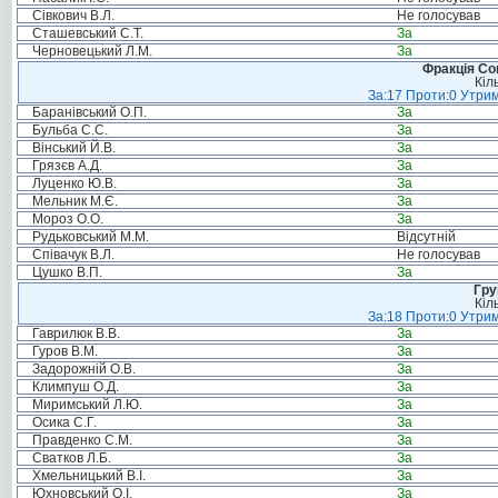
Сівкович В.Л.
Не голосував
Сташевський С.Т.
За
Черновецький Л.М.
За
Фракція Соц
Кіл
За:17 Проти:0 Утрим
Баранівський О.П.
За
Бульба С.С.
За
Вінський Й.В.
За
Грязєв А.Д.
За
Луценко Ю.В.
За
Мельник М.Є.
За
Мороз О.О.
За
Рудьковський М.М.
Відсутній
Співачук В.Л.
Не голосував
Цушко В.П.
За
Гру
Кіл
За:18 Проти:0 Утрим
Гаврилюк В.В.
За
Гуров В.М.
За
Задорожній О.В.
За
Климпуш О.Д.
За
Миримський Л.Ю.
За
Осика С.Г.
За
Правденко С.М.
За
Сватков Л.Б.
За
Хмельницький В.І.
За
Юхновський О.І.
За