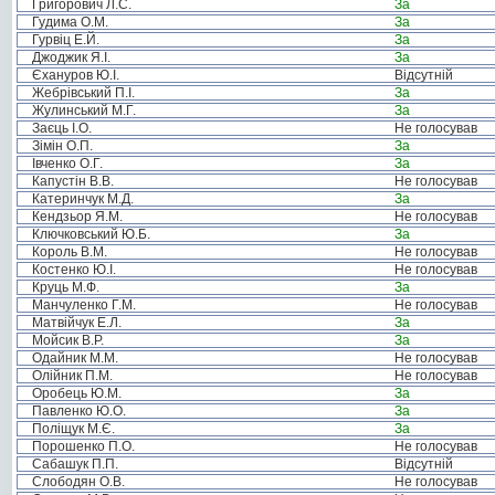
Григорович Л.С.
За
Гудима О.М.
За
Гурвіц Е.Й.
За
Джоджик Я.І.
За
Єхануров Ю.І.
Відсутній
Жебрівський П.І.
За
Жулинський М.Г.
За
Заєць І.О.
Не голосував
Зімін О.П.
За
Івченко О.Г.
За
Капустін В.В.
Не голосував
Катеринчук М.Д.
За
Кендзьор Я.М.
Не голосував
Ключковський Ю.Б.
За
Король В.М.
Не голосував
Костенко Ю.І.
Не голосував
Круць М.Ф.
За
Манчуленко Г.М.
Не голосував
Матвійчук Е.Л.
За
Мойсик В.Р.
За
Одайник М.М.
Не голосував
Олійник П.М.
Не голосував
Оробець Ю.М.
За
Павленко Ю.О.
За
Поліщук М.Є.
За
Порошенко П.О.
Не голосував
Сабашук П.П.
Відсутній
Слободян О.В.
Не голосував