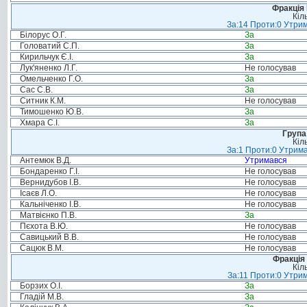
Фракція
Кіл
За:14 Проти:0 Утрим
Білорус О.Г.
За
Головатий С.П.
За
Кирильчук Є.І.
За
Лук'яненко Л.Г.
Не голосував
Омельченко Г.О.
За
Сас С.В.
За
Ситник К.М.
Не голосував
Тимошенко Ю.В.
За
Хмара С.І.
За
Група
Кіл
За:1 Проти:0 Утрима
Антемюк В.Д.
Утримався
Бондаренко Г.І.
Не голосував
Вернидубов І.В.
Не голосував
Ісаєв Л.О.
Не голосував
Кальніченко І.В.
Не голосував
Матвієнко П.В.
За
Пєхота В.Ю.
Не голосував
Савицький В.В.
Не голосував
Сацюк В.М.
Не голосував
Фракція 
Кіл
За:11 Проти:0 Утрим
Борзих О.І.
За
Гладій М.В.
За