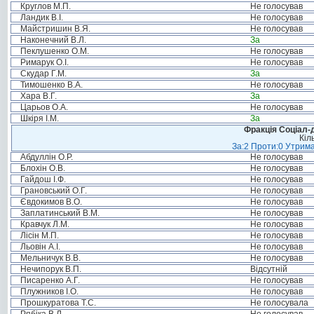
Круглов М.П.
Не голосував
Ландик В.І.
Не голосував
Майстришин В.Я.
Не голосував
Наконечний В.Л.
За
Пеклушенко О.М.
Не голосував
Римарук О.І.
Не голосував
Скудар Г.М.
За
Тимошенко В.А.
Не голосував
Хара В.Г.
За
Царьов О.А.
Не голосував
Шкіря І.М.
За
Фракція Соціал-д
Кіл
За:2 Проти:0 Утрима
Абдуллін О.Р.
Не голосував
Блохін О.В.
Не голосував
Гайдош І.Ф.
Не голосував
Грановський О.Г.
Не голосував
Євдокимов В.О.
Не голосував
Заплатинський В.М.
Не голосував
Кравчук Л.М.
Не голосував
Лісін М.П.
Не голосував
Льовін А.І.
Не голосував
Мельничук В.В.
Не голосував
Нечипорук В.П.
Відсутній
Писаренко А.Г.
Не голосував
Плужников І.О.
Не голосував
Прошкуратова Т.С.
Не голосувала