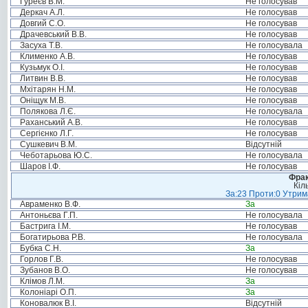
Гуреєв В.М.
Не голосував
Деркач А.Л.
Не голосував
Довгий С.О.
Не голосував
Драчевський В.В.
Не голосував
Засуха Т.В.
Не голосувала
Клименко А.В.
Не голосував
Кузьмук О.І.
Не голосував
Литвин В.В.
Не голосував
Мхітарян Н.М.
Не голосував
Оніщук М.В.
Не голосував
Полякова Л.Є.
Не голосувала
Раханський А.В.
Не голосував
Сергієнко Л.Г.
Не голосував
Сушкевич В.М.
Відсутній
Чеботарьова Ю.С.
Не голосувала
Шаров І.Ф.
Не голосував
Фрак
Кіл
За:23 Проти:0 Утрима
Авраменко В.Ф.
За
Антоньєва Г.П.
Не голосувала
Бастрига І.М.
Не голосував
Богатирьова Р.В.
Не голосувала
Бубка С.Н.
За
Горлов Г.В.
Не голосував
Зубанов В.О.
Не голосував
Клімов Л.М.
За
Колоніарі О.П.
За
Коновалюк В.І.
Відсутній