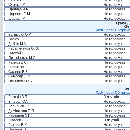
Рябіка В.Л.
Не голосував
Суркіс Г.М.
Не голосував
Франчук А.Р.
Не голосував
Царенко О.М.
Не голосував
Шурма І.М.
Не голосував
Група Д
Кіл
За:0 Проти:0 Утрима
Бандурка О.М.
Не голосував
Галієв Е.Е.
Не голосував
Добкін М.М.
Не голосував
Каратуманов О.Ю.
Не голосував
Плохой І.І.
Не голосував
Потебенько М.О.
Не голосував
Райков Б.С.
Не голосував
Резнік І.Й.
Не голосував
Салигін В.В.
Не голосував
Сандлер Д.М.
Не голосував
Фельдман О.Б.
Не голосував
Кіл
За:5 Проти:0 Утрима
Бартків В.П.
Відсутній
Біловол О.М.
Не голосував
Васильєв Г.А.
Не голосував
Димінський П.П.
Не голосував
Касьянов С.П.
Не голосував
Ківалов С.В.
Відсутній
Литвин В.М.
Не голосував
Насалик І.С.
Не голосував