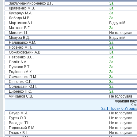
Заклунна-Мироненко В.Г.
За
Кравченко М.В.
За
Кухарчук М.А.
За
Лобода М.В.
За
Мартинюк А.І.
Відсутній
Матвєєв В.Г.
За
Мигович І.І.
Не голосував
Мішура В.Д.
Відсутній
Наливайко А.М.
За
Носенко М.П.
За
Оржаховський А.В.
За
Петренко В.С.
За
Полііт А.А.
За
Пузаков В.Т.
За
Родіонов М.К.
За
Симоненко П.М.
За
Сінченко С.Г.
За
Соломатін Ю.П.
За
Цибенко П.С.
За
Чичканов С.В.
Не голосував
Фракція пар
Кіл
За:1 Проти:0 Утрима
Бауер М.Й.
Не голосував
Буряк О.В.
Не голосував
Васадзе Т.Ш.
Не голосував
Гадяцький Л.М.
Не голосував
Гладкіх В.І.
Не голосував