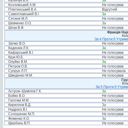
Калінчук В.А.
За
Козловський А.М.
Не голосував
Плютинський В.А.
Відсутній
Самоплавський В.І.
За
Сятиня М.Л.
Не голосував
Шевченко О.О.
За
Шпак В.Ф.
Не голосував
Фракція Нар
Кіл
За:4 Проти:0 Утрима
Заічко В.О.
Не голосував
Каденюк Л.К.
За
Кафарський В.І.
Не голосував
Крук Ю.Б.
Не голосував
Олуйко В.М.
За
Петров О.В.
Не голосував
Супрун Л.П.
Не голосувала
Шведенко М.М.
Не голосував
Гру
Кіл
За:5 Проти:0 Утрим
Астров–Шумілов Г.К.
За
Бойко В.О.
Не голосував
Гапочка М.М.
Не голосував
Кириллов В.Д.
За
Надрага В.І.
Не голосував
Солошенко М.П.
Не голосував
Фоменко К.О.
За
Щербань В.П.
Не голосував