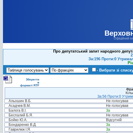
Верховн
Офіційний в
Про депутатський запит народного депут
2
За:196 Проти:0 Утрима
Рі
- Вибрати зі списк
Зберегти
в
форматі RTF
Фра
Кіль
За:56 Проти:0 Утрима
Альошин В.Б.
Не голосував
Асадчев В.М.
Не голосував
Балога В.І.
За
Беспалий Б.Я.
Не голосував
Бойко Ю.А.
Відсутній
Бондаренко В.Д.
За
Гаврилюк І.Я.
За