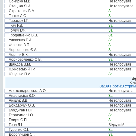
Сокирко М.В.
Не голосував
Стецько Я.Й.
Не голосувала
Стретович В.М.
За
Танюк Л.С.
За
Тарасюк І.Г.
Не голосував
Ткач Р.В.
За
Томич І.Ф.
За
Трофименко В.В.
За
Удовенко Г.Й.
За
Філенко В.П.
За
Червоненко Є.А.
За
Черняк В.К.
Не голосував
Чорноволенко О.В.
За
Шандра В.М.
Не голосував
Юхновський І.Р.
Не голосував
Ющенко П.А.
За
Фр
Кіл
За:39 Проти:0 Утрима
Александровська А.О.
Не голосувала
Анастасієв В.О.
За
Аніщук В.В.
Не голосував
Бондарчук О.В.
Не голосував
Буждиган П.П.
Не голосував
Герасимов І.О.
За
Гмиря С.П.
За
Грач Л.І.
Відсутній
Гуренко С.І.
За
Дорогунцов С.І.
За