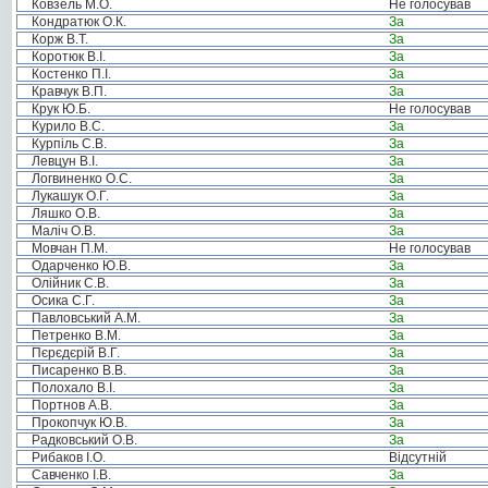
Ковзель М.О.
Не голосував
Кондратюк О.К.
За
Корж В.Т.
За
Коротюк В.І.
За
Костенко П.І.
За
Кравчук В.П.
За
Крук Ю.Б.
Не голосував
Курило В.С.
За
Курпіль С.В.
За
Левцун В.І.
За
Логвиненко О.С.
За
Лукашук О.Г.
За
Ляшко О.В.
За
Маліч О.В.
За
Мовчан П.М.
Не голосував
Одарченко Ю.В.
За
Олійник С.В.
За
Осика С.Г.
За
Павловський А.М.
За
Петренко В.М.
За
Пєрєдєрій В.Г.
За
Писаренко В.В.
За
Полохало В.І.
За
Портнов А.В.
За
Прокопчук Ю.В.
За
Радковський О.В.
За
Рибаков І.О.
Відсутній
Савченко І.В.
За