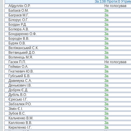
За:138 Проти:0 Утрим
Абдуллін О.Р.
Не голосував
Бабаєв О.М.
За
Баграєв М.Г.
За
Білорус О.Г.
За
Богдан Р.Д.
За
Болюра А.В.
За
Бондаренко О.Ф.
За
Бородін В.В.
За
Буряк О.В.
За
Веліжанський С.К.
За
Ветвицький Д.О.
За
Волинець М.Я.
За
Гасюк П.П.
Не голосував
Гейман О.А.
За
Гнаткевич Ю.В.
За
Губський Б.В.
За
Давимука С.А.
За
Денькович І.В.
За
Добряк Є.Д.
За
Дубіль В.О.
За
Єресько І.Г.
За
Забзалюк Р.О.
За
Зімін Є.І.
За
Зубов В.С.
За
Кальченко В.М.
За
Каплієнко В.В.
За
Кириленко І.Г.
За