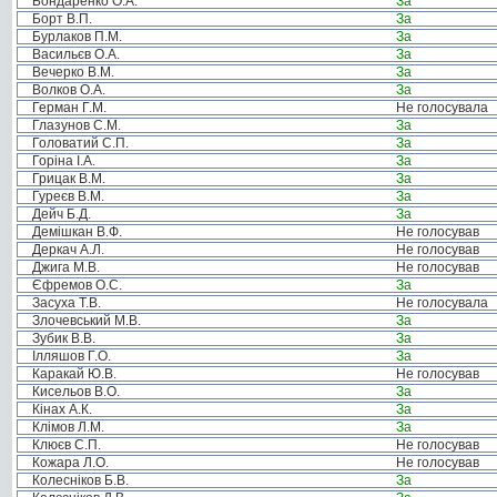
Бондаренко О.А.
За
Борт В.П.
За
Бурлаков П.М.
За
Васильєв О.А.
За
Вечерко В.М.
За
Волков О.А.
За
Герман Г.М.
Не голосувала
Глазунов С.М.
За
Головатий С.П.
За
Горіна І.А.
За
Грицак В.М.
За
Гуреєв В.М.
За
Дейч Б.Д.
За
Демішкан В.Ф.
Не голосував
Деркач А.Л.
Не голосував
Джига М.В.
Не голосував
Єфремов О.С.
За
Засуха Т.В.
Не голосувала
Злочевський М.В.
За
Зубик В.В.
За
Ілляшов Г.О.
За
Каракай Ю.В.
Не голосував
Кисельов В.О.
За
Кінах А.К.
За
Клімов Л.М.
За
Клюєв С.П.
Не голосував
Кожара Л.О.
Не голосував
Колесніков Б.В.
За