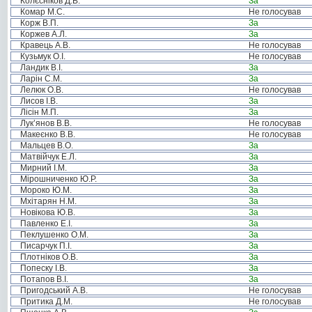
Колєсніков Д.В.
За
Комар М.С.
Не голосував
Корж В.П.
За
Коржев А.Л.
За
Кравець А.В.
Не голосував
Кузьмук О.І.
Не голосував
Ландик В.І.
За
Ларін С.М.
За
Лелюк О.В.
Не голосував
Лисов І.В.
За
Лісін М.П.
За
Лук’янов В.В.
Не голосував
Макеєнко В.В.
Не голосував
Мальцев В.О.
За
Матвійчук Е.Л.
За
Мирний І.М.
За
Мірошниченко Ю.Р.
За
Мороко Ю.М.
За
Мхітарян Н.М.
За
Новікова Ю.В.
За
Павленко Е.І.
За
Пеклушенко О.М.
За
Писарчук П.І.
За
Плотніков О.В.
За
Попеску І.В.
За
Потапов В.І.
За
Пригодський А.В.
Не голосував
Притика Д.М.
Не голосував