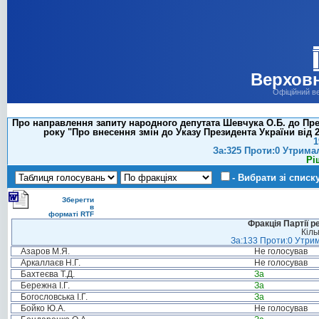
Верховн
Офіційний в
Про направлення запиту народного депутата Шевчука О.Б. до Пре
року "Про внесення змін до Указу Президента України від 2
1
За:325 Проти:0 Утрима
Рі
- Вибрати зі списк
Зберегти
в
форматі RTF
Фракція Партії р
Кіль
За:133 Проти:0 Утрим
Азаров М.Я.
Не голосував
Аркаллаєв Н.Г.
Не голосував
Бахтеєва Т.Д.
За
Бережна І.Г.
За
Богословська І.Г.
За
Бойко Ю.А.
Не голосував