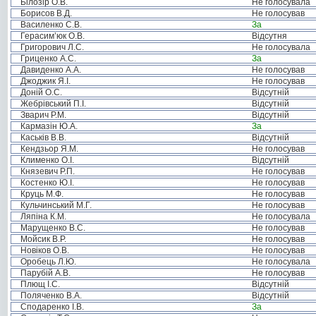
Білозір О.В.
Не голосувала
Борисов В.Д.
Не голосував
Василенко С.В.
За
Герасим’юк О.В.
Відсутня
Григорович Л.С.
Не голосувала
Гриценко А.С.
За
Давиденко А.А.
Не голосував
Джоджик Я.І.
Не голосував
Доній О.С.
Відсутній
Жебрівський П.І.
Відсутній
Зварич Р.М.
Відсутній
Кармазін Ю.А.
За
Каськів В.В.
Відсутній
Кендзьор Я.М.
Не голосував
Клименко О.І.
Відсутній
Князевич Р.П.
Не голосував
Костенко Ю.І.
Не голосував
Круць М.Ф.
Не голосував
Кульчинський М.Г.
Не голосував
Ляпіна К.М.
Не голосувала
Марущенко В.С.
Не голосував
Мойсик В.Р.
Не голосував
Новіков О.В.
Не голосував
Оробець Л.Ю.
Не голосувала
Парубій А.В.
Не голосував
Плющ І.С.
Відсутній
Поляченко В.А.
Відсутній
Сподаренко І.В.
За