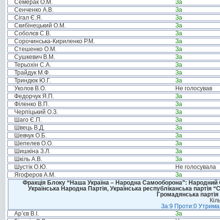
Семерак О.М.
За
Сенченко А.В.
За
Сігал Є.Я.
За
Скибінецький О.М.
За
Соболєв С.В.
За
Сорочинська-Кириленко Р.М.
За
Стешенко О.М.
За
Сушкевич В.М.
За
Терьохін С.А.
За
Трайдук М.Ф.
За
Триндюк Ю.Г.
За
Уколов В.О.
Не голосував
Федорчук Я.П.
За
Філенко В.П.
За
Черпіцький О.З.
За
Шаго Є.П.
За
Швець В.Д.
За
Шевчук О.Б.
За
Шепелев О.О.
За
Шишкіна З.Л.
За
Шкіль А.В.
За
Шустік О.Ю.
Не голосувала
Ягоферов А.М.
За
Фракція Блоку “Наша Україна – Народна Самооборона”: Народний Со
Українська Народна Партія, Українська республіканська партія “
Громадянська партія 
Кіл
За:9 Проти:0 Утримал
Ар’єв В.І.
За