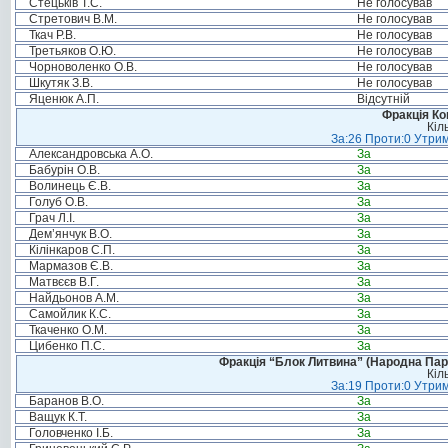
Стецьків Т.С.
Не голосував
Стретович В.М.
Не голосував
Ткач Р.В.
Не голосував
Третьяков О.Ю.
Не голосував
Чорноволенко О.В.
Не голосував
Шкутяк З.В.
Не голосував
Яценюк А.П.
Відсутній
Фракція Ком
Кіл
За:26 Проти:0 Утрим
Александровська А.О.
За
Бабурін О.В.
За
Волинець Є.В.
За
Голуб О.В.
За
Грач Л.І.
За
Дем’янчук В.О.
За
Кілінкаров С.П.
За
Мармазов Є.В.
За
Матвєєв В.Г.
За
Найдьонов А.М.
За
Самойлик К.С.
За
Ткаченко О.М.
За
Цибенко П.С.
За
Фракція “Блок Литвина” (Народна Парті
Кіл
За:19 Проти:0 Утрим
Баранов В.О.
За
Ващук К.Т.
За
Головченко І.Б.
За