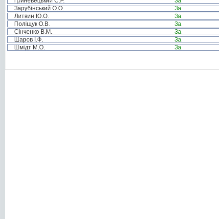
Гриневецький С.Р.
За
Зарубінський О.О.
За
Литвин Ю.О.
За
Поліщук О.В.
За
Сінченко В.М.
За
Шаров І.Ф.
За
Шмідт М.О.
За