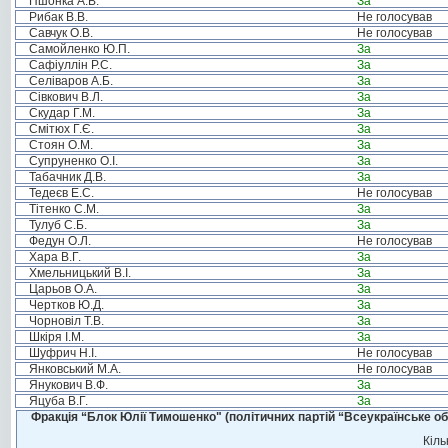
Пшонка А.В.
За
Рибак В.В.
Не голосував
Савчук О.В.
Не голосував
Самойленко Ю.П.
За
Сафіуллін Р.С.
За
Селіваров А.Б.
За
Сівкович В.Л.
За
Скудар Г.М.
За
Смітюх Г.Є.
За
Стоян О.М.
За
Супруненко О.І.
За
Табачник Д.В.
За
Тедеєв Е.С.
Не голосував
Тітенко С.М.
За
Тулуб С.Б.
За
Федун О.Л.
Не голосував
Хара В.Г.
За
Хмельницький В.І.
За
Царьов О.А.
За
Чертков Ю.Д.
За
Чорновіл Т.В.
За
Шкіря І.М.
За
Шуфрич Н.І.
Не голосував
Янковський М.А.
Не голосував
Янукович В.Ф.
За
Яцуба В.Г.
За
Фракція “Блок Юлії Тимошенко" (політичних партій “Всеукраїнське об
Кіль