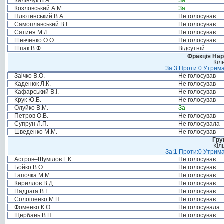
Калінчук В.А.
За
Козловський А.М.
За
Плютинський В.А.
Не голосував
Самоплавський В.І.
Не голосував
Сятиня М.Л.
Не голосував
Шевченко О.О.
Не голосував
Шпак В.Ф.
Відсутній
Фракція Нар
Кіл
За:3 Проти:0 Утрима
Заічко В.О.
Не голосував
Каденюк Л.К.
Не голосував
Кафарський В.І.
Не голосував
Крук Ю.Б.
Не голосував
Олуйко В.М.
За
Петров О.В.
Не голосував
Супрун Л.П.
Не голосувала
Шведенко М.М.
Не голосував
Гру
Кіл
За:1 Проти:0 Утрима
Астров–Шумілов Г.К.
Не голосував
Бойко В.О.
Не голосував
Гапочка М.М.
Не голосував
Кириллов В.Д.
Не голосував
Надрага В.І.
Не голосував
Солошенко М.П.
Не голосував
Фоменко К.О.
Не голосувала
Щербань В.П.
Не голосував