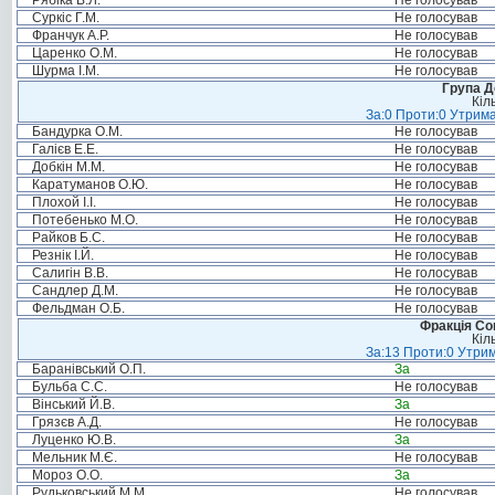
Рябіка В.Л.
Не голосував
Суркіс Г.М.
Не голосував
Франчук А.Р.
Не голосував
Царенко О.М.
Не голосував
Шурма І.М.
Не голосував
Група Д
Кіл
За:0 Проти:0 Утрима
Бандурка О.М.
Не голосував
Галієв Е.Е.
Не голосував
Добкін М.М.
Не голосував
Каратуманов О.Ю.
Не голосував
Плохой І.І.
Не голосував
Потебенько М.О.
Не голосував
Райков Б.С.
Не голосував
Резнік І.Й.
Не голосував
Салигін В.В.
Не голосував
Сандлер Д.М.
Не голосував
Фельдман О.Б.
Не голосував
Фракція Соц
Кіл
За:13 Проти:0 Утрим
Баранівський О.П.
За
Бульба С.С.
Не голосував
Вінський Й.В.
За
Грязєв А.Д.
Не голосував
Луценко Ю.В.
За
Мельник М.Є.
Не голосував
Мороз О.О.
За
Рудьковський М.М.
Не голосував