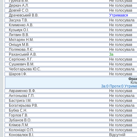
Гуреєв В.М.
Не голосував
Деркач А.Л.
Не голосував
Довгий С.О.
Не голосував
Драчевський В.В.
Утримався
Засуха Т.В.
Не голосувала
Клименко А.В.
Не голосував
Кузьмук О.І.
Не голосував
Литвин В.В.
Не голосував
Мхітарян Н.М.
Не голосував
Оніщук М.В.
Не голосував
Полякова Л.Є.
Не голосувала
Раханський А.В.
За
Сергієнко Л.Г.
Не голосував
Сушкевич В.М.
Не голосував
Чеботарьова Ю.С.
Не голосувала
Шаров І.Ф.
Не голосував
Фрак
Кіл
За:0 Проти:0 Утрима
Авраменко В.Ф.
Не голосував
Антоньєва Г.П.
Не голосувала
Бастрига І.М.
Не голосував
Богатирьова Р.В.
Не голосувала
Бубка С.Н.
Не голосував
Горлов Г.В.
Не голосував
Зубанов В.О.
Не голосував
Клімов Л.М.
Не голосував
Колоніарі О.П.
Не голосував
Коновалюк В.І.
Відсутній