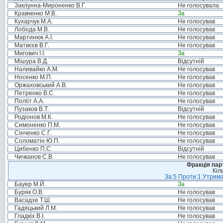
Заклунна-Мироненко В.Г.
Не голосувала
Кравченко М.В.
За
Кухарчук М.А.
Не голосував
Лобода М.В.
Не голосував
Мартинюк А.І.
Не голосував
Матвєєв В.Г.
Не голосував
Мигович І.І.
За
Мішура В.Д.
Відсутній
Наливайко А.М.
Не голосував
Носенко М.П.
Не голосував
Оржаховський А.В.
Не голосував
Петренко В.С.
Не голосував
Полііт А.А.
Не голосував
Пузаков В.Т.
Відсутній
Родіонов М.К.
Не голосував
Симоненко П.М.
Не голосував
Сінченко С.Г.
Не голосував
Соломатін Ю.П.
Не голосував
Цибенко П.С.
Відсутній
Чичканов С.В.
Не голосував
Фракція пар
Кіл
За:5 Проти:1 Утрима
Бауер М.Й.
За
Буряк О.В.
Не голосував
Васадзе Т.Ш.
Не голосував
Гадяцький Л.М.
Не голосував
Гладкіх В.І.
Не голосував