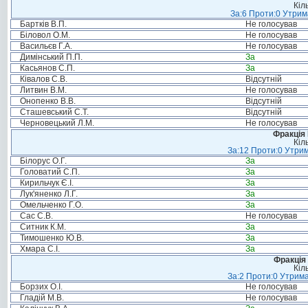
Кіл
За:6 Проти:0 Утрим
Бартків В.П.
Не голосував
Біловол О.М.
Не голосував
Васильєв Г.А.
Не голосував
Димінський П.П.
За
Касьянов С.П.
За
Ківалов С.В.
Відсутній
Литвин В.М.
Не голосував
Онопенко В.В.
Відсутній
Сташевський С.Т.
Відсутній
Черновецький Л.М.
Не голосував
Фракція
Кіл
За:12 Проти:0 Утрим
Білорус О.Г.
За
Головатий С.П.
За
Кирильчук Є.І.
За
Лук'яненко Л.Г.
За
Омельченко Г.О.
За
Сас С.В.
Не голосував
Ситник К.М.
За
Тимошенко Ю.В.
За
Хмара С.І.
За
Фракція 
Кіл
За:2 Проти:0 Утрима
Борзих О.І.
Не голосував
Гладій М.В.
Не голосував