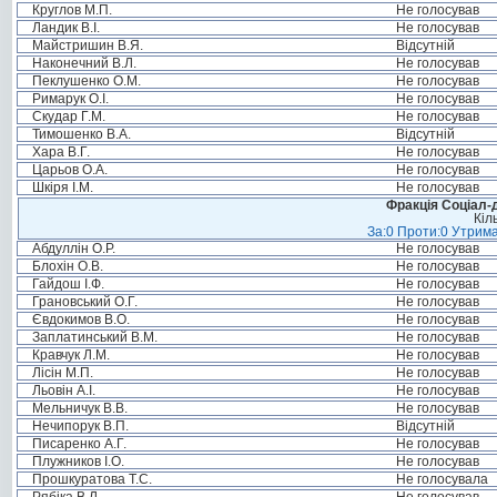
Круглов М.П.
Не голосував
Ландик В.І.
Не голосував
Майстришин В.Я.
Відсутній
Наконечний В.Л.
Не голосував
Пеклушенко О.М.
Не голосував
Римарук О.І.
Не голосував
Скудар Г.М.
Не голосував
Тимошенко В.А.
Відсутній
Хара В.Г.
Не голосував
Царьов О.А.
Не голосував
Шкіря І.М.
Не голосував
Фракція Соціал-д
Кіл
За:0 Проти:0 Утрима
Абдуллін О.Р.
Не голосував
Блохін О.В.
Не голосував
Гайдош І.Ф.
Не голосував
Грановський О.Г.
Не голосував
Євдокимов В.О.
Не голосував
Заплатинський В.М.
Не голосував
Кравчук Л.М.
Не голосував
Лісін М.П.
Не голосував
Льовін А.І.
Не голосував
Мельничук В.В.
Не голосував
Нечипорук В.П.
Відсутній
Писаренко А.Г.
Не голосував
Плужников І.О.
Не голосував
Прошкуратова Т.С.
Не голосувала