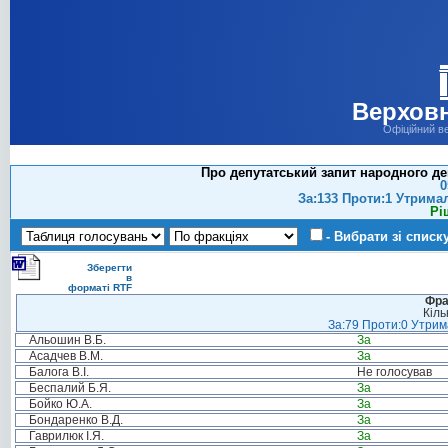
Верховн
Офіційний в
Про депутатський запит народного де
0
За:133 Проти:1 Утрима
Рі
- Вибрати зі списк
Зберегти
в
форматі RTF
Фра
Кіль
За:79 Проти:0 Утрима
Альошин В.Б.
За
Асадчев В.М.
За
Балога В.І.
Не голосував
Беспалий Б.Я.
За
Бойко Ю.А.
За
Бондаренко В.Д.
За
Гаврилюк І.Я.
За