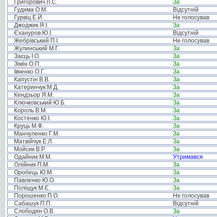
Григорович Л.С.
За
Гудима О.М.
Відсутній
Гурвіц Е.Й.
Не голосував
Джоджик Я.І.
За
Єхануров Ю.І.
Відсутній
Жебрівський П.І.
Не голосував
Жулинський М.Г.
За
Заєць І.О.
За
Зімін О.П.
За
Івченко О.Г.
За
Капустін В.В.
За
Катеринчук М.Д.
За
Кендзьор Я.М.
За
Ключковський Ю.Б.
За
Король В.М.
За
Костенко Ю.І.
За
Круць М.Ф.
За
Манчуленко Г.М.
За
Матвійчук Е.Л.
За
Мойсик В.Р.
За
Одайник М.М.
Утримався
Олійник П.М.
За
Оробець Ю.М.
За
Павленко Ю.О.
За
Поліщук М.Є.
За
Порошенко П.О.
Не голосував
Сабашук П.П.
Відсутній
Слободян О.В.
За