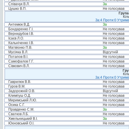
Співачук В.Л.
За
Цушко В.П.
Не голосував
Група
Кіл
За:4 Проти:0 Утрима
Антемюк В.Д.
За
Бондаренко Г.І.
Не голосував
Вернидубов І.В.
Не голосував
Ісаєв Л.О.
Не голосував
Кальніченко І.В.
Не голосував
Матвієнко П.В.
За
Мусіяка В.Л.
Відсутній
Потапов В.І.
Не голосував
Самофалов Г.Г.
Не голосував
Сівкович В.Л.
Не голосував
Гру
Кіл
За:4 Проти:0 Утрима
Гаврилюк В.В.
Не голосував
Гуров В.М.
Не голосував
Задорожній О.В.
Відсутній
Климпуш О.Д.
Не голосував
Миримський Л.Ю.
Не голосував
Осика С.Г.
Не голосував
Правденко С.М.
За
Сватков Л.Б.
Не голосував
Хмельницький В.І.
За
Юхновський О.І.
Не голосував