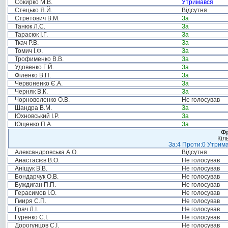
Сокирко М.В.
Утримався
Стецько Я.Й.
Відсутня
Стретович В.М.
За
Танюк Л.С.
За
Тарасюк І.Г.
За
Ткач Р.В.
За
Томич І.Ф.
За
Трофименко В.В.
За
Удовенко Г.Й.
За
Філенко В.П.
За
Червоненко Є.А.
За
Черняк В.К.
За
Чорноволенко О.В.
Не голосував
Шандра В.М.
За
Юхновський І.Р.
За
Ющенко П.А.
За
Фр
Кіл
За:4 Проти:0 Утрима
Александровська А.О.
Відсутня
Анастасієв В.О.
Не голосував
Аніщук В.В.
Не голосував
Бондарчук О.В.
Не голосував
Буждиган П.П.
Не голосував
Герасимов І.О.
Не голосував
Гмиря С.П.
Не голосував
Грач Л.І.
Не голосував
Гуренко С.І.
Не голосував
Дорогунцов С.І.
Не голосував