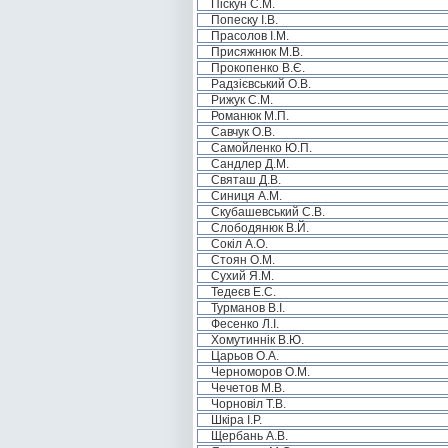
Піскун С.М.
Попеску І.В.
Прасолов І.М.
Присяжнюк М.В.
Прокопенко В.Є.
Радзієвський О.В.
Рижук С.М.
Романюк М.П.
Савчук О.В.
Самойленко Ю.П.
Сандлер Д.М.
Святаш Д.В.
Синиця А.М.
Скубашевський С.В.
Слободянюк В.Й.
Сокіл А.О.
Стоян О.М.
Сухий Я.М.
Тедеєв Е.С.
Турманов В.І.
Фесенко Л.І.
Хомутиннік В.Ю.
Царьов О.А.
Черноморов О.М.
Чечетов М.В.
Чорновіл Т.В.
Шкіра І.Р.
Щербань А.В.