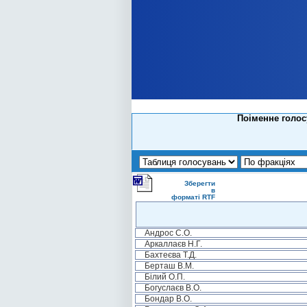
Поіменне голос
Зберегти
в
форматі RTF
Андрос С.О.
Аркаллаєв Н.Г.
Бахтеєва Т.Д.
Берташ В.М.
Білий О.П.
Богуслаєв В.О.
Бондар В.О.