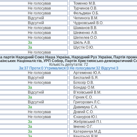
Не голосував
Томенко М.В.
Не голосував
Турчинов О.В.
Не голосував
Фельдман О.Б.
Відсутній
Чепинога В.М.
Відсутній
Чудновський В.О.
Не голосував
Шаманов В.В.
Не голосував
Шевченко А.В.
Не голосував
Шепелев О.О.
За
Шкіль А.В.
За
Шустік О.Ю.
Не голосував
а партія Народний Союз Наша Україна, Народний Рух України, Партія промис
аїнських Націоналістів, УРП Собор, Партія Християнсько-демократичний 
Кількість депутатів: 72
За:37 Проти:0 Утрималися:0 Не голосували:32 Відсутні:3
Не голосував
Артеменко Ю.А.
Відсутній
Беспалий Б.Я.
Не голосував
Білозір О.В.
За
Бондар О.М.
Відсутній
В’язівський В.М.
За
Гірник Є.О.
Відсутній
Григорович Л.С.
За
Давимука С.А.
Не голосував
Довгий С.О.
Не голосував
Єхануров Ю.І.
За
Жебрівський П.І.
За
Івченко О.Г.
За
Катеринчук М.Д.
За
Кендзьор Я.М.