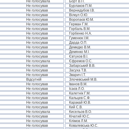
Не голосувала
Борт В.П.
Не голосував
Бурлаков П.М.
Не голосував
Вернидубов І.В.
Не голосував
Вілкул О.Ю.
Не голосував
Воропаєв Ю.М.
Не голосував
Герман Г.М.
Не голосував
Горбаль В.М.
Не голосував
Горбенко Н.А.
Не голосував
Гуменюк І.М.
Не голосував
Дарда О.П.
Не голосував
Демидко В.М.
Не голосував
Демянко М.І.
Не голосував
Євтухов В.І.
Не голосувала
Єфремов О.С.
Не голосував
Забарський В.В.
Не голосував
Засуха Т.В.
Не голосував
Зварич І.Т.
Відсутній
Злочевський М.В.
Не голосував
Іванов В.М.
Не голосував
Ісаєв Л.О.
Не голосував
Калетнік Г.М.
Не голосував
Кальцев С.Ф.
Не голосував
Каракай Ю.В.
Не голосував
Кий С.В.
Не голосувала
Кисельов В.О.
Не голосував
Кічатий Ю.С.
Не голосував
Клімов Л.М.
Не голосував
Ковалевська Ю.С.