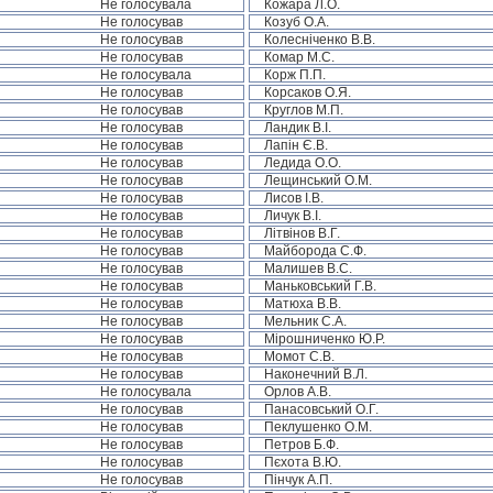
Не голосувала
Кожара Л.О.
Не голосував
Козуб О.А.
Не голосував
Колесніченко В.В.
Не голосував
Комар М.С.
Не голосувала
Корж П.П.
Не голосував
Корсаков О.Я.
Не голосував
Круглов М.П.
Не голосував
Ландик В.І.
Не голосував
Лапін Є.В.
Не голосував
Ледида О.О.
Не голосував
Лещинський О.М.
Не голосував
Лисов І.В.
Не голосував
Личук В.І.
Не голосував
Літвінов В.Г.
Не голосував
Майборода С.Ф.
Не голосував
Малишев В.С.
Не голосував
Маньковський Г.В.
Не голосував
Матюха В.В.
Не голосував
Мельник С.А.
Не голосував
Мірошниченко Ю.Р.
Не голосував
Момот С.В.
Не голосував
Наконечний В.Л.
Не голосувала
Орлов А.В.
Не голосував
Панасовський О.Г.
Не голосував
Пеклушенко О.М.
Не голосував
Петров Б.Ф.
Не голосував
Пєхота В.Ю.
Не голосував
Пінчук А.П.