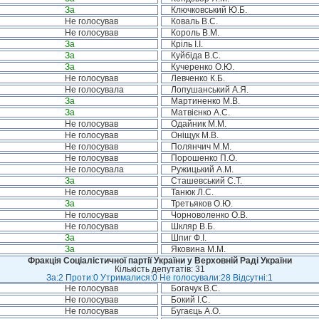
За
Ключковський Ю.Б.
Не голосував
Коваль В.С.
Не голосував
Король В.М.
За
Кріль І.І.
За
Куйбіда В.С.
За
Кучеренко О.Ю.
Не голосував
Левченко К.Б.
Не голосувала
Лопушанський А.Я.
За
Мартиненко М.В.
За
Матвієнко А.С.
Не голосував
Одайник М.М.
Не голосував
Оніщук М.В.
Не голосував
Полянчич М.М.
Не голосував
Порошенко П.О.
Не голосувала
Ружицький А.М.
За
Сташевський С.Т.
Не голосував
Танюк Л.С.
За
Третьяков О.Ю.
Не голосував
Чорноволенко О.В.
Не голосував
Шкляр В.Б.
За
Шпиг Ф.І.
За
Яковина М.М.
Фракція Соціалістичної партії України у Верховній Раді України
Кількість депутатів: 31
За:2 Проти:0 Утрималися:0 Не голосували:28 Відсутні:1
Не голосував
Богачук В.С.
Не голосував
Бокий І.С.
Не голосував
Бугаєць А.О.