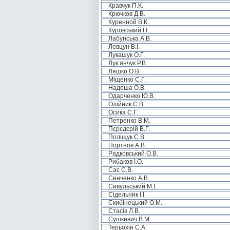
Кравчук П.К.
Крючков Д.В.
Куренной В.К.
Куровський І.І.
Лабунська А.В.
Левцун В.І.
Лукашук О.Г.
Лук’янчук Р.В.
Ляшко О.В.
Міщенко С.Г.
Надоша О.В.
Одарченко Ю.В.
Олійник С.В.
Осика С.Г.
Петренко В.М.
Пєрєдєрій В.Г.
Поліщук С.В.
Портнов А.В.
Радковський О.В.
Рибаков І.О.
Сас С.В.
Сенченко А.В.
Сивульський М.І.
Сідельник І.І.
Скибінецький О.М.
Стасів Л.В.
Сушкевич В.М.
Терьохін С.А.