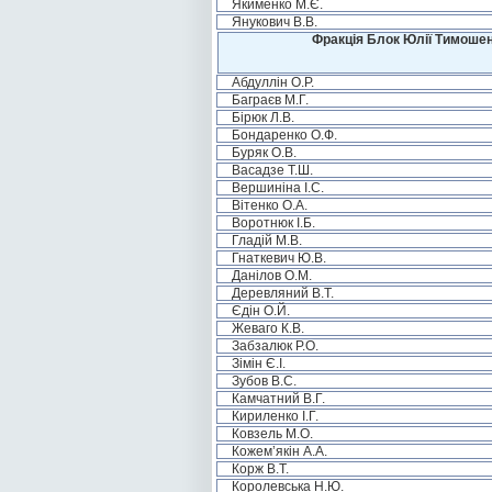
Якименко М.Є.
Янукович В.В.
Фракція Блок Юлії Тимошен
Абдуллін О.Р.
Баграєв М.Г.
Бірюк Л.В.
Бондаренко О.Ф.
Буряк О.В.
Васадзе Т.Ш.
Вершиніна І.С.
Вітенко О.А.
Воротнюк І.Б.
Гладій М.В.
Гнаткевич Ю.В.
Данілов О.М.
Деревляний В.Т.
Єдін О.Й.
Жеваго К.В.
Забзалюк Р.О.
Зімін Є.І.
Зубов В.С.
Камчатний В.Г.
Кириленко І.Г.
Ковзель М.О.
Кожем’якін А.А.
Корж В.Т.
Королевська Н.Ю.