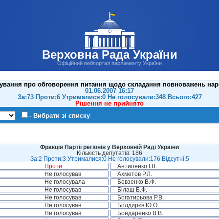
Верховна Рада України
Офіційний вебпортал парламенту України
ування про обговорення питання щодо складання повноважень нар
01.06.2007 16:17
За:73 Проти:6 Утрималися:0 Не голосували:348 Всього:427
Рішення не прийнято
- Вибрати зі списку
Фракція Партії регіонів у Верховній Раді України
Кількість депутатів: 186
За:2 Проти:3 Утрималися:0 Не голосували:176 Відсутні:5
Проти
Антипенко І.В.
Не голосував
Ахметов Р.Л.
Не голосувала
Бевзенко В.Ф.
Не голосував
Білаш Б.Ф.
Не голосував
Богатирьова Р.В.
Не голосував
Болдирєв Ю.О.
Не голосував
Бондаренко В.В.