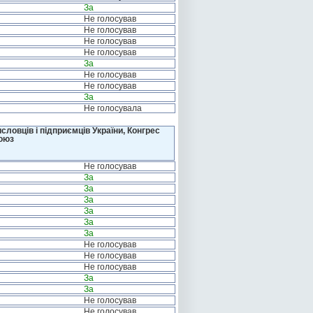
За
Не голосував
Не голосував
Не голосував
Не голосував
За
Не голосував
Не голосував
За
Не голосувала
ловців і підприємців України, Конгрес
Союз
Не голосував
За
За
За
За
За
За
Не голосував
Не голосував
Не голосував
За
За
Не голосував
Не голосував