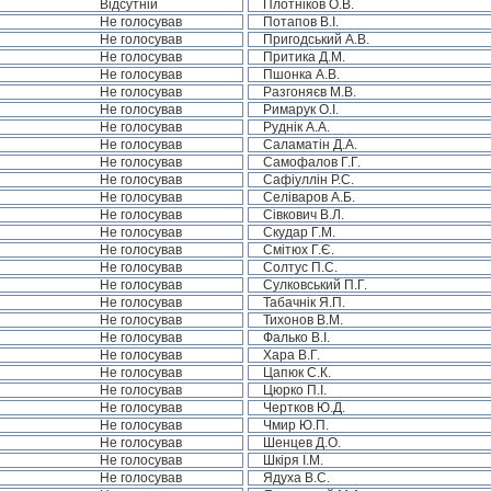
Відсутній
Плотніков О.В.
Не голосував
Потапов В.І.
Не голосував
Пригодський А.В.
Не голосував
Притика Д.М.
Не голосував
Пшонка А.В.
Не голосував
Разгоняєв М.В.
Не голосував
Римарук О.І.
Не голосував
Руднік А.А.
Не голосував
Саламатін Д.А.
Не голосував
Самофалов Г.Г.
Не голосував
Сафіуллін Р.С.
Не голосував
Селіваров А.Б.
Не голосував
Сівкович В.Л.
Не голосував
Скудар Г.М.
Не голосував
Смітюх Г.Є.
Не голосував
Солтус П.С.
Не голосував
Сулковський П.Г.
Не голосував
Табачнік Я.П.
Не голосував
Тихонов В.М.
Не голосував
Фалько В.І.
Не голосував
Хара В.Г.
Не голосував
Цапюк С.К.
Не голосував
Цюрко П.І.
Не голосував
Чертков Ю.Д.
Не голосував
Чмир Ю.П.
Не голосував
Шенцев Д.О.
Не голосував
Шкіря І.М.
Не голосував
Ядуха В.С.