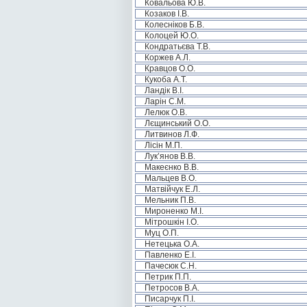
Ковальова Ю.В.
Козаков І.В.
Колесніков Б.В.
Колоцей Ю.О.
Кондратьєва Т.В.
Коржев А.Л.
Кравцов О.О.
Кукоба А.Т.
Ландік В.І.
Ларін С.М.
Лелюк О.В.
Лєщинський О.О.
Литвинов Л.Ф.
Лісін М.П.
Лук’янов В.В.
Макеєнко В.В.
Мальцев В.О.
Матвійчук Е.Л.
Мельник П.В.
Мироненко М.І.
Мітрошкін І.О.
Муц О.П.
Нетецька О.А.
Павленко Е.І.
Пачесюк С.Н.
Петрик П.П.
Петросов В.А.
Писарчук П.І.