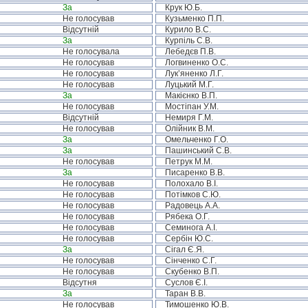
За
Крук Ю.Б.
Не голосував
Кузьменко П.П.
Відсутній
Курило В.С.
За
Курпіль С.В.
Не голосувала
Лебедєв П.В.
Не голосував
Логвиненко О.С.
Не голосував
Лук’яненко Л.Г.
Не голосував
Луцький М.Г.
За
Макієнко В.П.
Не голосував
Мостіпан У.М.
Відсутній
Немиря Г.М.
Не голосував
Олійник В.М.
За
Омельченко Г.О.
За
Пашинський С.В.
Не голосував
Петрук М.М.
За
Писаренко В.В.
Не голосував
Полохало В.І.
Не голосував
Потімков С.Ю.
Не голосував
Радовець А.А.
Не голосував
Рябека О.Г.
Не голосував
Семинога А.І.
Не голосував
Сербін Ю.С.
За
Сігал Є.Я.
Не голосував
Сінченко С.Г.
Не голосував
Скубенко В.П.
Відсутня
Суслов Є.І.
За
Таран В.В.
Не голосував
Тимошенко Ю.В.