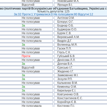
Не голосував
Янковський М.А.
Відсутній
Ярощук В.І.
ко (політичних партій Всеукраїнське об’єднання Батьківщина, Українська с
Кількість депутатів: 125
За:32 Проти:1 Утрималися:0 Не голосували:80 Відсутні:12
Не голосував
Антіпов О.М.
Не голосував
Білорус О.Г.
За
Боднар О.Б.
Не голосувала
Буджерак О.О.
Не голосував
Буряк С.В.
Не голосував
Веревський А.М.
Не голосувала
Видрін Д.Г.
За
Волинець М.Я.
Не голосував
Гасюк П.П.
Не голосував
Глусь С.К.
Проти
Губський Б.В.
Не голосував
Денісова Л.Л.
За
Дончак В.А.
Відсутній
Єресько І.Г.
Не голосував
Жиденко І.Г.
За
Замковенко М.І.
За
Зозуля Р.П.
Не голосував
Кальченко В.М.
За
Кеменяш О.М.
За
Кирильчук Є.І.
Не голосував
Ковтуненко О.В.
Не голосував
Константинов Є.С.
Не голосував
Корнійчук Є.В.
Не голосувала
Костенко П.І.