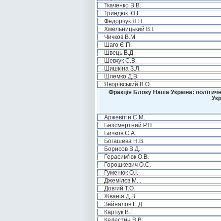
Ткаченко В.В.
Триндюк Ю.Г.
Федорчук Я.П.
Хмельницький В.І.
Чичков В.М.
Шаго Є.П.
Швець В.Д.
Шевчук С.В.
Шишкіна З.Л.
Шлемко Д.В.
Яворівський В.О.
Фракція Блоку Наша Україна: політичн
Укр
Аржевітін С.М.
Безсмертний Р.П.
Бичков С.А.
Богашева Н.В.
Борисов В.Д.
Герасим’юк О.В.
Горошкевич О.С.
Гуменюк О.І.
Джемілєв М. .
Довгий Т.О.
Жванія Д.В.
Зейналов Е.Д.
Карпук В.Г.
Келестин В.В.