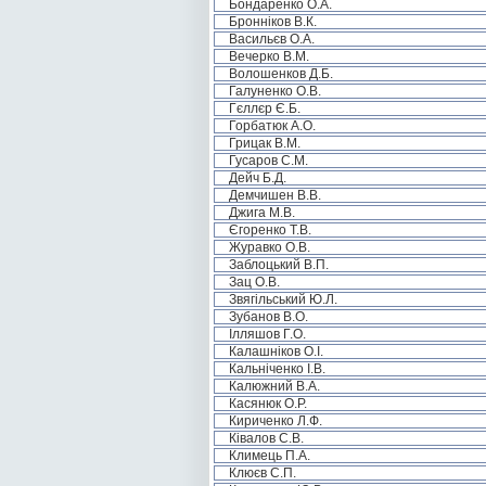
Бондаренко О.А.
Бронніков В.К.
Васильєв О.А.
Вечерко В.М.
Волошенков Д.Б.
Галуненко О.В.
Гєллєр Є.Б.
Горбатюк А.О.
Грицак В.М.
Гусаров С.М.
Дейч Б.Д.
Демчишен В.В.
Джига М.В.
Єгоренко Т.В.
Журавко О.В.
Заблоцький В.П.
Зац О.В.
Звягільський Ю.Л.
Зубанов В.О.
Ілляшов Г.О.
Калашніков О.І.
Кальніченко І.В.
Калюжний В.А.
Касянюк О.Р.
Кириченко Л.Ф.
Ківалов С.В.
Климець П.А.
Клюєв С.П.