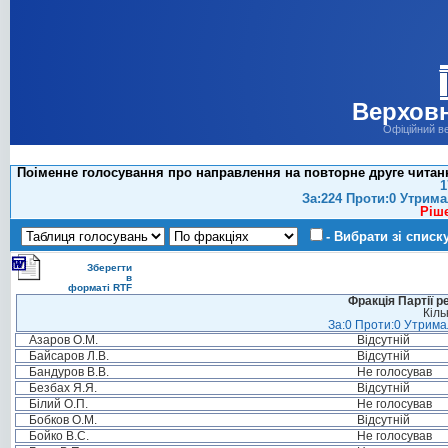
Верховн
Офіційний в
Поіменне голосування про направлення на повторне друге читання
1
За:224 Проти:0 Утрима
Ріш
- Вибрати зі списк
Зберегти
в
форматі RTF
Фракція Партії р
Кіль
За:0 Проти:0 Утримал
Азаров О.М.
Відсутній
Байсаров Л.В.
Відсутній
Бандуров В.В.
Не голосував
Безбах Я.Я.
Відсутній
Білий О.П.
Не голосував
Бобков О.М.
Відсутній
Бойко В.С.
Не голосував