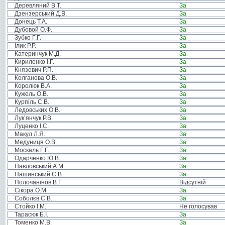
Деревляний В.Т.
За
Дзензерський Д.В.
За
Донець Т.А.
За
Дубовой О.Ф.
За
Зубко Г.Г.
За
Ілик Р.Р.
За
Катеринчук М.Д.
За
Кириленко І.Г.
За
Князевич Р.П.
За
Колганова О.В.
За
Королюк В.А.
За
Кужель О.В.
За
Курпіль С.В.
За
Ледовських О.В.
За
Лук’янчук Р.В.
За
Луценко І.С.
За
Макул Л.Я.
За
Медуниця О.В.
За
Москаль Г.Г.
За
Одарченко Ю.В.
За
Павловський А.М.
За
Пашинський С.В.
За
Полочанінов В.Г.
Відсутній
Сікора О.М.
За
Соболєв С.В.
За
Стойко І.М.
Не голосував
Тарасюк Б.І.
За
Томенко М.В.
За