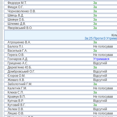
Федорук М.Т.
За
Фищук О.Г.
За
Чорноволенко О.В.
За
Швець В.Д.
За
Шевчук О.Б.
За
Шлемко Д.В.
За
Яворівський В.О.
За
Кіл
За:25 Проти:0 Утрима
Атрошенко В.А.
За
Балога П.І.
Не голосував
Васильєв Г.А.
За
Герега О.В.
Не голосував
Гончаров А.Д.
Утримався
Гриценко А.С.
Відсутній
Дерев’янко Ю.Б.
За
Домбровський О.Г.
Відсутній
Єгоров О.М.
Відсутній
Жеваго К.В.
Відсутній
Заболотний Г.М.
За
Калетнік Г.М.
Не голосував
Клюєв С.П.
За
Кравчук В.П.
Не голосував
Купчак В.Р.
Відсутній
Кутовий В.Г.
За
Лелюк О.В.
Відсутній
Ляшко О.В.
Не голосував