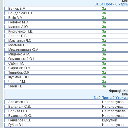
Кіл
За:34 Проти:0 Утрим
Бенюк Б.М.
За
Бондарчук О.В.
За
Вітів А.М.
За
Головко М.Й.
За
Іллєнко А.Ю.
За
Кириленко П.В.
За
Леонов Е.В.
За
Мартинюк Л.С.
За
Мельник Є.І.
За
Михальчишин Ю.А.
За
Міщенко А.М.
За
Осуховський О.І.
За
Сабій І.М.
За
Сиротюк Ю.М.
За
Тягнибок О.Я.
За
Фурман О.Ю.
За
Чорна Г.М.
За
Янків І.Т.
За
Фракція Ком
Кіл
За:0 Проти:0 Утримал
Алексєєв І.В.
Не голосував
Баландін С.В.
Не голосував
Борита О.В.
Не голосувала
Буховець О.Ю.
Не голосував
Гончаров С.В.
Відсутній
Губар В.І.
Не голосував