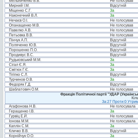
Мельниченко В.В.
Не голосував
Мирний І.М.
Відсутній
Міщенко С.Г.
За
Наконечний В.Л.
За
Нечаєв О.І.
Не голосував
Опанащенко М.В.
Не голосував
Павелко А.В.
Не голосував
Петьовка В.В.
Не голосував
Пінчук А.П.
Відсутній
Поляченко Ю.В.
Відсутній
Порошенко П.О.
Відсутній
Продивус В.С.
Відсутній
Рудьковський М.М.
За
Сігал Є.Я.
За
Смітюх Г.Є.
За
Тігіпко С.Л.
Відсутній
Турчинов О.В.
За
Федоряк Г.Д.
Відсутній
Шаблатович О.М.
Не голосував
Фракція Політичної партії "УДАР (Україн
Кіл
За:27 Проти:0 Утрим
Агафонова Н.В.
Не голосувала
Геращенко І.В.
За
Гурвіц Е.Й.
Не голосував
Іонова М.М.
Не голосувала
Каплін С.М.
За
Кличко В.В.
Відсутній
Корнійчук О.О.
За