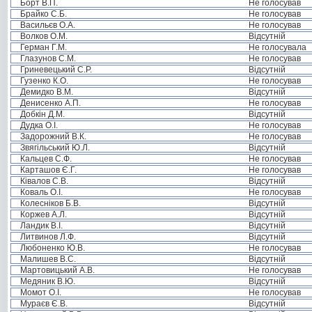
Борт В.П.
Не голосував
Брайко С.Б.
Не голосував
Васильєв О.А.
Не голосував
Волков О.М.
Відсутній
Герман Г.М.
Не голосувала
Глазунов С.М.
Не голосував
Гриневецький С.Р.
Відсутній
Гузенко К.О.
Не голосував
Демидко В.М.
Відсутній
Денисенко А.П.
Не голосував
Добкін Д.М.
Відсутній
Дудка О.І.
Не голосував
Задорожний В.К.
Не голосував
Звягільський Ю.Л.
Відсутній
Кальцев С.Ф.
Не голосував
Карташов Є.Г.
Не голосував
Ківалов С.В.
Відсутній
Коваль О.І.
Не голосував
Колесніков Б.В.
Відсутній
Коржев А.Л.
Відсутній
Ландик В.І.
Відсутній
Литвинов Л.Ф.
Відсутній
Любоненко Ю.В.
Не голосував
Малишев В.С.
Відсутній
Мартовицький А.В.
Не голосував
Медяник В.Ю.
Відсутній
Момот О.І.
Не голосував
Мураєв Є.В.
Відсутній