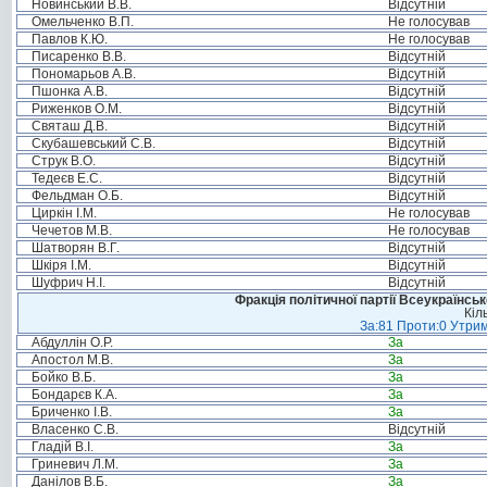
Новинський В.В.
Відсутній
Омельченко В.П.
Не голосував
Павлов К.Ю.
Не голосував
Писаренко В.В.
Відсутній
Пономарьов А.В.
Відсутній
Пшонка А.В.
Відсутній
Риженков О.М.
Відсутній
Святаш Д.В.
Відсутній
Скубашевський С.В.
Відсутній
Струк В.О.
Відсутній
Тедеєв Е.С.
Відсутній
Фельдман О.Б.
Відсутній
Циркін І.М.
Не голосував
Чечетов М.В.
Не голосував
Шатворян В.Г.
Відсутній
Шкіря І.М.
Відсутній
Шуфрич Н.І.
Відсутній
Фракція політичної партії Всеукраїнсь
Кіл
За:81 Проти:0 Утрим
Абдуллін О.Р.
За
Апостол М.В.
За
Бойко В.Б.
За
Бондарєв К.А.
За
Бриченко І.В.
За
Власенко С.В.
Відсутній
Гладій В.І.
За
Гриневич Л.М.
За
Данілов В.Б.
За