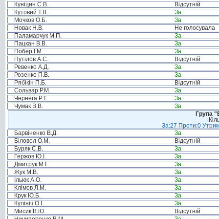
Куніцин С.В.
Відсутній
Кутовий Т.В.
За
Мочков О.Б.
За
Новак Н.В.
Не голосувала
Паламарчук М.П.
За
Пацкан В.В.
За
Побер І.М.
За
Путілов А.С.
Відсутній
Ревенко А.Д.
За
Розенко П.В.
За
Рябікін П.Б.
Відсутній
Сольвар Р.М.
За
Чернега Р.Т.
За
Чумак В.В.
За
Група "
Кіл
За:27 Проти:0 Утрим
Барвіненко В.Д.
За
Біловол О.М.
Відсутній
Буряк С.В.
За
Гержов Ю.І.
За
Дмитрук М.І.
За
Жук М.В.
За
Ільюк А.О.
За
Клімов Л.М.
За
Крук Ю.Б.
За
Кулініч О.І.
За
Мисик В.Ю.
Відсутній