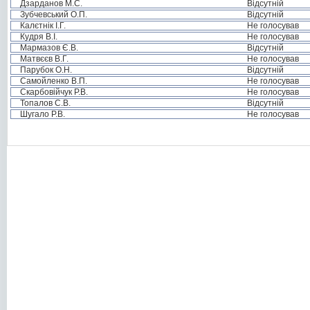
Дзарданов М.С.
Відсутній
Зубчевський О.П.
Відсутній
Калєтнік І.Г.
Не голосував
Кудря В.І.
Не голосував
Мармазов Є.В.
Відсутній
Матвєєв В.Г.
Не голосував
Парубок О.Н.
Відсутній
Самойленко В.П.
Не голосував
Скарбовійчук Р.В.
Не голосував
Топалов С.В.
Відсутній
Шугало Р.В.
Не голосував