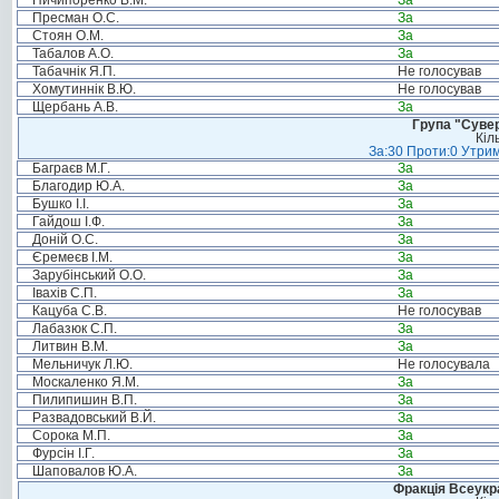
Ничипоренко В.М.
За
Пресман О.С.
За
Стоян О.М.
За
Табалов А.О.
За
Табачнік Я.П.
Не голосував
Хомутиннік В.Ю.
Не голосував
Щербань А.В.
За
Група "Сувер
Кіл
За:30 Проти:0 Утрим
Баграєв М.Г.
За
Благодир Ю.А.
За
Бушко І.І.
За
Гайдош І.Ф.
За
Доній О.С.
За
Єремеєв І.М.
За
Зарубінський О.О.
За
Івахів С.П.
За
Кацуба С.В.
Не голосував
Лабазюк С.П.
За
Литвин В.М.
За
Мельничук Л.Ю.
Не голосувала
Москаленко Я.М.
За
Пилипишин В.П.
За
Развадовський В.Й.
За
Сорока М.П.
За
Фурсін І.Г.
За
Шаповалов Ю.А.
За
Фракція Всеукр