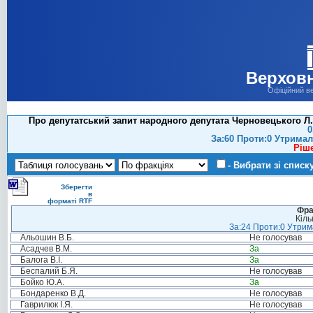
Верховн
Офіційний в
Про депутатський запит народного депутата Черновецького Л.
0
За:60 Проти:0 Утримал
Ріш
- Вибрати зі списк
Зберегти
в
форматі RTF
Фра
Кіль
За:24 Проти:0 Утрима
Альошин В.Б.
Не голосував
Асадчев В.М.
За
Балога В.І.
За
Беспалий Б.Я.
Не голосував
Бойко Ю.А.
За
Бондаренко В.Д.
Не голосував
Гаврилюк І.Я.
Не голосував