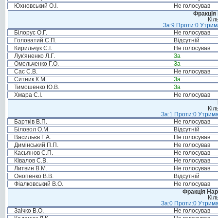
Юхновський О.І.
Не голосував
Фракція
Кіл
За:9 Проти:0 Утрим
Білорус О.Г.
Не голосував
Головатий С.П.
Відсутній
Кирильчук Є.І.
Не голосував
Лук'яненко Л.Г.
За
Омельченко Г.О.
За
Сас С.В.
Не голосував
Ситник К.М.
За
Тимошенко Ю.В.
За
Хмара С.І.
Не голосував
Кіл
За:1 Проти:0 Утрима
Бартків В.П.
Не голосував
Біловол О.М.
Відсутній
Васильєв Г.А.
Не голосував
Димінський П.П.
Не голосував
Касьянов С.П.
Не голосував
Ківалов С.В.
Не голосував
Литвин В.М.
Не голосував
Онопенко В.В.
Відсутній
Фіалковський В.О.
Не голосував
Фракція Нар
Кіл
За:0 Проти:0 Утрима
Заічко В.О.
Не голосував