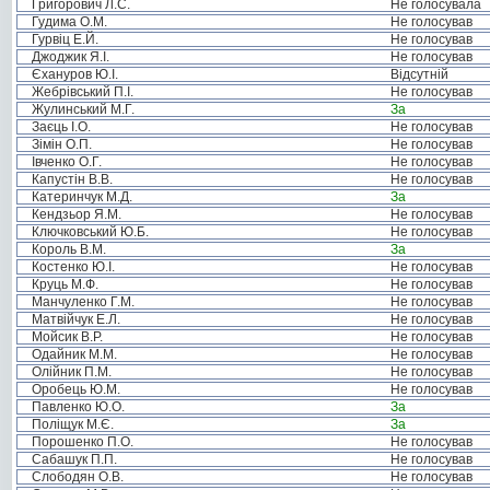
Григорович Л.С.
Не голосувала
Гудима О.М.
Не голосував
Гурвіц Е.Й.
Не голосував
Джоджик Я.І.
Не голосував
Єхануров Ю.І.
Відсутній
Жебрівський П.І.
Не голосував
Жулинський М.Г.
За
Заєць І.О.
Не голосував
Зімін О.П.
Не голосував
Івченко О.Г.
Не голосував
Капустін В.В.
Не голосував
Катеринчук М.Д.
За
Кендзьор Я.М.
Не голосував
Ключковський Ю.Б.
Не голосував
Король В.М.
За
Костенко Ю.І.
Не голосував
Круць М.Ф.
Не голосував
Манчуленко Г.М.
Не голосував
Матвійчук Е.Л.
Не голосував
Мойсик В.Р.
Не голосував
Одайник М.М.
Не голосував
Олійник П.М.
Не голосував
Оробець Ю.М.
Не голосував
Павленко Ю.О.
За
Поліщук М.Є.
За
Порошенко П.О.
Не голосував
Сабашук П.П.
Не голосував
Слободян О.В.
Не голосував