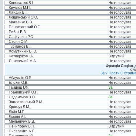
Коновалюк В.І.
Не голосував
Круглов М.П.
Не голосував
Ландик В.І.
Не голосував
Лєщинський О.О.
Не голосував
Макеєнко В.В.
Не голосував
Панасовський О.Г.
Не голосував
Рибак В.В.
Не голосував
Сафіуллін Р.С.
Не голосував
Стоян О.М.
Не голосував
Турманов В.І.
Не голосував
Хомутиннік В.Ю.
Не голосував
Четверіков І.А.
Відсутній
Янковський М.А.
Не голосував
Фракція Соціал-д
Кіл
За:7 Проти:0 Утрима
Абдуллін О.Р.
Не голосував
Блохін О.В.
Не голосував
Гайдош І.Ф.
За
Грановський О.Г.
Не голосував
Євдокимов В.О.
За
Заплатинський В.М.
Не голосував
Кравчук Л.М.
Не голосував
Лісін М.П.
Не голосував
Льовін А.І.
Не голосував
Мельничук В.В.
Не голосував
Нечипорук В.П.
Відсутній
Писаренко А.Г.
Не голосував