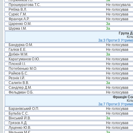
Плужников І.О.
За
Прошкуратова Т.С.
Не голосувала
Рябіка В.Л.
Не голосував
Суркіс Г.М.
Не голосував
Франчук А.Р.
Не голосував
Царенко О.М.
За
Шурма І.М.
За
Група Д
Кіл
За:3 Проти:0 Утрима
Бандурка О.М.
Не голосував
Галієв Е.Е.
Не голосував
Добкін М.М.
За
Каратуманов О.Ю.
Не голосував
Плохой І.І.
Не голосував
Потебенько М.О.
Не голосував
Райков Б.С.
Не голосував
Резнік І.Й.
Не голосував
Салигін В.В.
За
Сандлер Д.М.
Не голосував
Фельдман О.Б.
Не голосував
Фракція Соц
Кіл
За:7 Проти:0 Утрима
Баранівський О.П.
Не голосував
Бульба С.С.
Не голосував
Вінський Й.В.
За
Грязєв А.Д.
Не голосував
Луценко Ю.В.
Не голосував
Мельник М.Є.
За