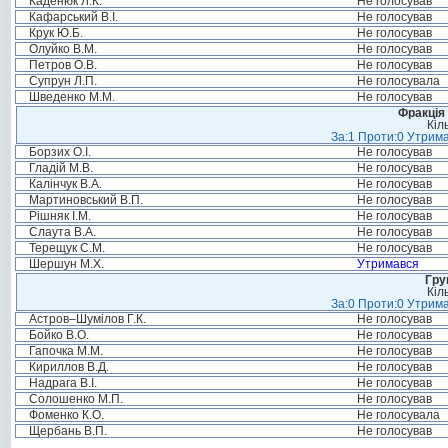
Каденюк Л.К.
Не голосував
Кафарський В.І.
Не голосував
Крук Ю.Б.
Не голосував
Олуйко В.М.
Не голосував
Петров О.В.
Не голосував
Супрун Л.П.
Не голосувала
Шведенко М.М.
Не голосував
Фракція 
Кіл
За:1 Проти:0 Утрима
Борзих О.І.
Не голосував
Гладій М.В.
Не голосував
Калінчук В.А.
Не голосував
Мартиновський В.П.
Не голосував
Рішняк І.М.
Не голосував
Слаута В.А.
Не голосував
Терещук С.М.
Не голосував
Шершун М.Х.
Утримався
Гру
Кіл
За:0 Проти:0 Утрима
Астров–Шумілов Г.К.
Не голосував
Бойко В.О.
Не голосував
Гапочка М.М.
Не голосував
Кириллов В.Д.
Не голосував
Надрага В.І.
Не голосував
Солошенко М.П.
Не голосував
Фоменко К.О.
Не голосувала
Щербань В.П.
Не голосував