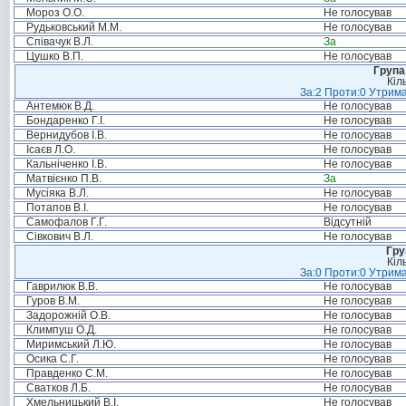
Мороз О.О.
Не голосував
Рудьковський М.М.
Не голосував
Співачук В.Л.
За
Цушко В.П.
Не голосував
Група
Кіл
За:2 Проти:0 Утрима
Антемюк В.Д.
Не голосував
Бондаренко Г.І.
Не голосував
Вернидубов І.В.
Не голосував
Ісаєв Л.О.
Не голосував
Кальніченко І.В.
Не голосував
Матвієнко П.В.
За
Мусіяка В.Л.
Не голосував
Потапов В.І.
Не голосував
Самофалов Г.Г.
Відсутній
Сівкович В.Л.
Не голосував
Гру
Кіл
За:0 Проти:0 Утрима
Гаврилюк В.В.
Не голосував
Гуров В.М.
Не голосував
Задорожній О.В.
Не голосував
Климпуш О.Д.
Не голосував
Миримський Л.Ю.
Не голосував
Осика С.Г.
Не голосував
Правденко С.М.
Не голосував
Сватков Л.Б.
Не голосував
Хмельницький В.І.
Не голосував