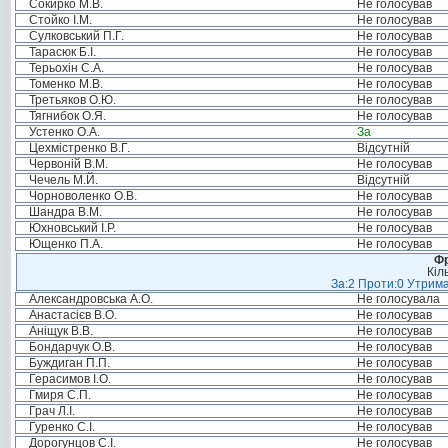
Сокирко М.В.
Не голосував
Стойко І.М.
Не голосував
Сулковський П.Г.
Не голосував
Тарасюк Б.І.
Не голосував
Терьохін С.А.
Не голосував
Томенко М.В.
Не голосував
Третьяков О.Ю.
Не голосував
Тягнибок О.Я.
Не голосував
Устенко О.А.
За
Цехмістренко В.Г.
Відсутній
Червоній В.М.
Не голосував
Чечель М.Й.
Відсутній
Чорноволенко О.В.
Не голосував
Шандра В.М.
Не голосував
Юхновський І.Р.
Не голосував
Ющенко П.А.
Не голосував
Фр
Кіл
За:2 Проти:0 Утрима
Александровська А.О.
Не голосувала
Анастасієв В.О.
Не голосував
Аніщук В.В.
Не голосував
Бондарчук О.В.
Не голосував
Буждиган П.П.
Не голосував
Герасимов І.О.
Не голосував
Гмиря С.П.
Не голосував
Грач Л.І.
Не голосував
Гуренко С.І.
Не голосував
Дорогунцов С.І.
Не голосував