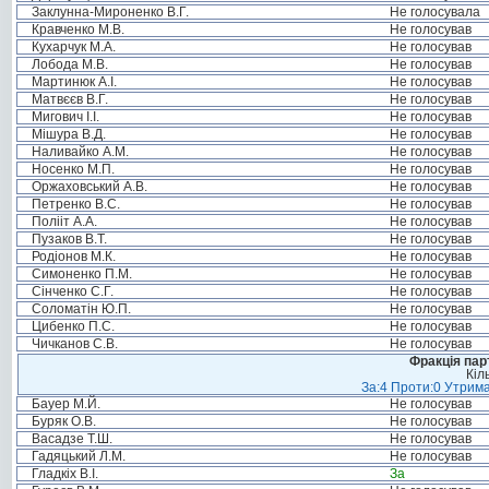
Заклунна-Мироненко В.Г.
Не голосувала
Кравченко М.В.
Не голосував
Кухарчук М.А.
Не голосував
Лобода М.В.
Не голосував
Мартинюк А.І.
Не голосував
Матвєєв В.Г.
Не голосував
Мигович І.І.
Не голосував
Мішура В.Д.
Не голосував
Наливайко А.М.
Не голосував
Носенко М.П.
Не голосував
Оржаховський А.В.
Не голосував
Петренко В.С.
Не голосував
Полііт А.А.
Не голосував
Пузаков В.Т.
Не голосував
Родіонов М.К.
Не голосував
Симоненко П.М.
Не голосував
Сінченко С.Г.
Не голосував
Соломатін Ю.П.
Не голосував
Цибенко П.С.
Не голосував
Чичканов С.В.
Не голосував
Фракція пар
Кіл
За:4 Проти:0 Утрима
Бауер М.Й.
Не голосував
Буряк О.В.
Не голосував
Васадзе Т.Ш.
Не голосував
Гадяцький Л.М.
Не голосував
Гладкіх В.І.
За