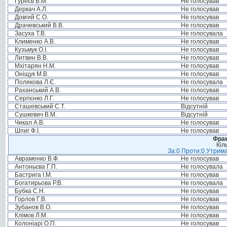
Гуреєв В.М.
Не голосував
Деркач А.Л.
Не голосував
Довгий С.О.
Не голосував
Драчевський В.В.
Не голосував
Засуха Т.В.
Не голосувала
Клименко А.В.
Не голосував
Кузьмук О.І.
Не голосував
Литвин В.В.
Не голосував
Мхітарян Н.М.
Не голосував
Оніщук М.В.
Не голосував
Полякова Л.Є.
Не голосувала
Раханський А.В.
Не голосував
Сергієнко Л.Г.
Не голосував
Сташевський С.Т.
Відсутній
Сушкевич В.М.
Відсутній
Чикал А.В.
Не голосував
Шпиг Ф.І.
Не голосував
Фрак
Кіл
За:0 Проти:0 Утрима
Авраменко В.Ф.
Не голосував
Антоньєва Г.П.
Не голосувала
Бастрига І.М.
Не голосував
Богатирьова Р.В.
Не голосувала
Бубка С.Н.
Не голосував
Горлов Г.В.
Не голосував
Зубанов В.О.
Не голосував
Клімов Л.М.
Не голосував
Колоніарі О.П.
Не голосував