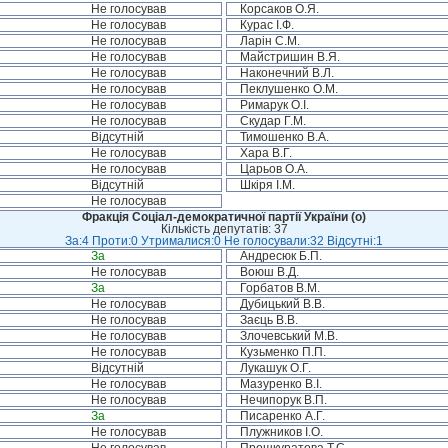
Не голосував
Корсаков О.Я.
Не голосував
Курас І.Ф.
Не голосував
Ларін С.М.
Не голосував
Майстришин В.Я.
Не голосував
Наконечний В.Л.
Не голосував
Пеклушенко О.М.
Не голосував
Римарук О.І.
Не голосував
Скудар Г.М.
Відсутній
Тимошенко В.А.
Не голосував
Хара В.Г.
Не голосував
Царьов О.А.
Відсутній
Шкіря І.М.
Не голосував
Фракція Соціал-демократичної партії України (о)
Кількість депутатів: 37
За:4 Проти:0 Утрималися:0 Не голосували:32 Відсутні:1
За
Андресюк Б.П.
Не голосував
Воюш В.Д.
За
Горбатов В.М.
Не голосував
Дубицький В.В.
Не голосував
Заєць В.В.
Не голосував
Злочевський М.В.
Не голосував
Кузьменко П.П.
Відсутній
Лукашук О.Г.
Не голосував
Мазуренко В.І.
Не голосував
Нечипорук В.П.
За
Писаренко А.Г.
Не голосував
Плужников І.О.