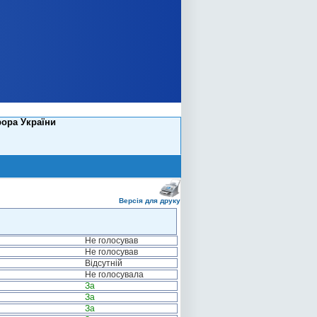
рора України
Версія для друку
Не голосував
Не голосував
Відсутній
Не голосувала
За
За
За