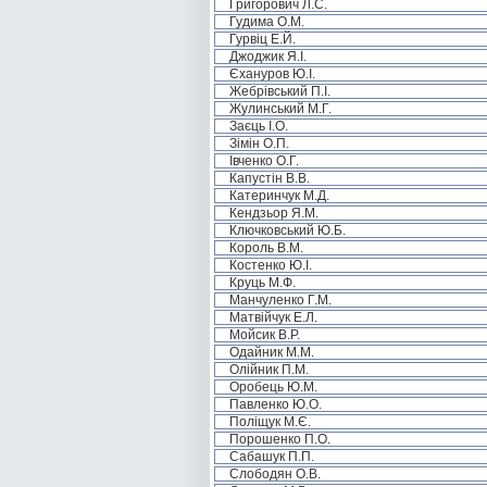
Григорович Л.С.
Гудима О.М.
Гурвіц Е.Й.
Джоджик Я.І.
Єхануров Ю.І.
Жебрівський П.І.
Жулинський М.Г.
Заєць І.О.
Зімін О.П.
Івченко О.Г.
Капустін В.В.
Катеринчук М.Д.
Кендзьор Я.М.
Ключковський Ю.Б.
Король В.М.
Костенко Ю.І.
Круць М.Ф.
Манчуленко Г.М.
Матвійчук Е.Л.
Мойсик В.Р.
Одайник М.М.
Олійник П.М.
Оробець Ю.М.
Павленко Ю.О.
Поліщук М.Є.
Порошенко П.О.
Сабашук П.П.
Слободян О.В.