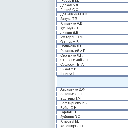
Гуреєв В.М.
Деркач А.Л.
Довгий С.О.
Драчевський В.В.
Засуха Т.В.
Клименко А.В.
Кузьмук О.І.
Литвин В.В.
Мхітарян Н.М.
Оніщук М.В.
Полякова Л.Є.
Раханський А.В.
Сергієнко Л.Г.
Сташевський С.Т.
Сушкевич В.М.
Чикал А.В.
Шпиг Ф.І.
Авраменко В.Ф.
Антоньєва Г.П.
Бастрига І.М.
Богатирьова Р.В.
Бубка С.Н.
Горлов Г.В.
Зубанов В.О.
Клімов Л.М.
Колоніарі О.П.