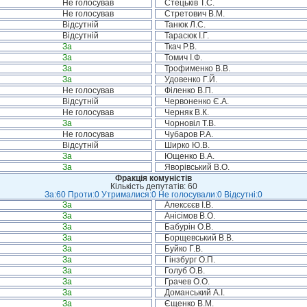
Не голосував
Стецьків Т.С.
Не голосував
Стретович В.М.
Відсутній
Танюк Л.С.
Відсутній
Тарасюк І.Г.
За
Ткач Р.В.
За
Томич І.Ф.
За
Трофименко В.В.
За
Удовенко Г.Й.
Не голосував
Філенко В.П.
Відсутній
Червоненко Є.А.
Не голосував
Черняк В.К.
За
Чорновіл Т.В.
Не голосував
Чубаров Р.А.
Відсутній
Ширко Ю.В.
За
Ющенко В.А.
За
Яворівський В.О.
Фракція комуністів
Кількість депутатів: 60
За:60 Проти:0 Утрималися:0 Не голосували:0 Відсутні:0
За
Алексєєв І.В.
За
Анісімов В.О.
За
Бабурін О.В.
За
Борщевський В.В.
За
Буйко Г.В.
За
Гінзбург О.П.
За
Голуб О.В.
За
Грачев О.О.
За
Доманський А.І.
За
Єщенко В.М.