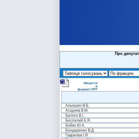
Про депутат
Зберегти
в
форматі RTF
Альошин В.Б.
Асадчев В.М.
Балога В.І.
Беспалий Б.Я.
Бойко Ю.А.
Бондаренко В.Д.
Гаврилюк І.Я.