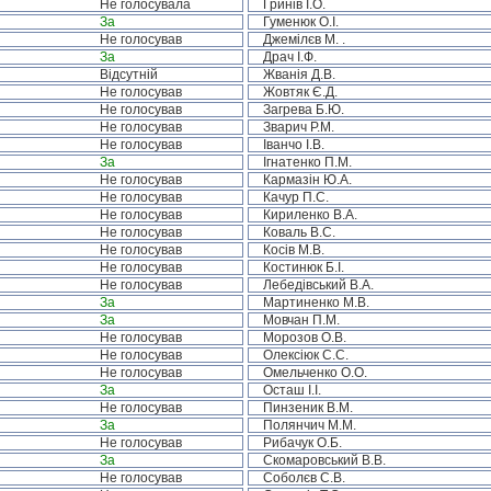
Не голосувала
Гринів І.О.
За
Гуменюк О.І.
Не голосував
Джемілєв М. .
За
Драч І.Ф.
Відсутній
Жванія Д.В.
Не голосував
Жовтяк Є.Д.
Не голосував
Загрева Б.Ю.
Не голосував
Зварич Р.М.
Не голосував
Іванчо І.В.
За
Ігнатенко П.М.
Не голосував
Кармазін Ю.А.
Не голосував
Качур П.С.
Не голосував
Кириленко В.А.
Не голосував
Коваль В.С.
Не голосував
Косів М.В.
Не голосував
Костинюк Б.І.
Не голосував
Лебедівський В.А.
За
Мартиненко М.В.
За
Мовчан П.М.
Не голосував
Морозов О.В.
Не голосував
Олексіюк С.С.
Не голосував
Омельченко О.О.
За
Осташ І.І.
Не голосував
Пинзеник В.М.
За
Полянчич М.М.
Не голосував
Рибачук О.Б.
За
Скомаровський В.В.
Не голосував
Соболєв С.В.