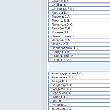
Сокирко М.В.
Стойко І.М.
Сулковський П.Г.
Тарасюк Б.І.
Терьохін С.А.
Томенко М.В.
Третьяков О.Ю.
Тягнибок О.Я.
Устенко О.А.
Цехмістренко В.Г.
Червоній В.М.
Чечель М.Й.
Чорноволенко О.В.
Шандра В.М.
Юхновський І.Р.
Ющенко П.А.
Александровська А.О.
Анастасієв В.О.
Аніщук В.В.
Бондарчук О.В.
Буждиган П.П.
Герасимов І.О.
Гмиря С.П.
Грач Л.І.
Гуренко С.І.
Дорогунцов С.І.