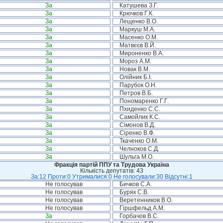
За
Катушева З.Г.
За
Крючков Г.К.
За
Лещенко В.О.
За
Маркуш М.А.
За
Масенко О.М.
За
Матвєєв В.Й.
За
Мироненко В.А.
За
Мороз А.М.
За
Новак В.М.
За
Олійник Б.І.
За
Парубок О.Н.
За
Петров В.Б.
За
Пономаренко Г.Г.
За
Пхиденко С.С.
За
Самойлик К.С.
За
Сімонов В.Д.
За
Сіренко В.Ф.
За
Ткаченко О.М.
За
Челноков С.Д.
За
Шульга М.О.
Фракція партій ППУ та Трудова Україна
Кількість депутатів: 43
За:12 Проти:0 Утрималися:0 Не голосували:30 Відсутні:1
Не голосував
Бичков С.А.
Не голосував
Буряк С.В.
Не голосував
Веретенников В.О.
Не голосував
Гіршфельд А.М.
За
Горбачов В.С.