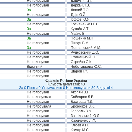
Не голосував
Дашутін Г.П.
Не голосував
Деркач Л.В.
За
Довгий Т.О.
Не голосував
Єдін О.Й.
За
Іоффе Ю.Я.
Не голосував
Косьяненко О.В.
За
Кукоба А.Т.
Не голосував
Майко В.І.
За
Нощенко М.П.
Не голосував
Пінчук В.М.
За
Поплавський М.М.
Не голосував
Рудковський Д.О.
Не голосував
Станецький Г.С.
Не голосував
Стребко С.К.
Відсутній
Чеботарьова Ю.С.
Не голосував
Шаров І.Ф.
Не голосував
Фракція Регіони України
Кількість депутатів: 43
За:0 Проти:0 Утрималися:0 Не голосували:39 Відсутні:4
Не голосував
Акопян В.Г.
Не голосувала
Байсаров Л.В.
Не голосував
Бахтеєва Т.Д.
Не голосувала
Бронніков В.К.
Не голосував
Горбаль В.М.
Не голосував
Звягільський Ю.Л.
Не голосував
Кириченко Л.Ф.
Не голосував
Клюєв А.П.
Не голосував
Комар М.С.