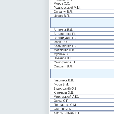
Мороз О.О.
Рудьковський М.М.
Співачук В.Л.
Цушко В.П.
Антемюк В.Д.
Бондаренко Г.І.
Вернидубов І.В.
Ісаєв Л.О.
Кальніченко І.В.
Матвієнко П.В.
Мусіяка В.Л.
Потапов В.І.
Самофалов Г.Г.
Сівкович В.Л.
Гаврилюк В.В.
Гуров В.М.
Задорожній О.В.
Климпуш О.Д.
Миримський Л.Ю.
Осика С.Г.
Правденко С.М.
Сватков Л.Б.
Хмельницький В.І.