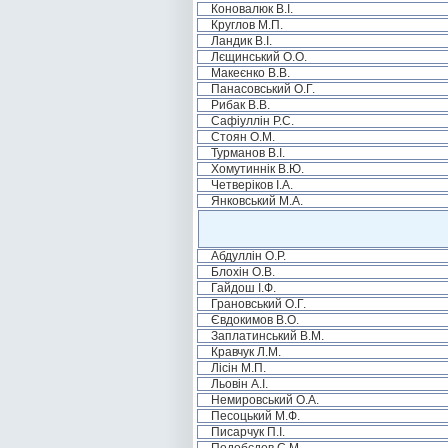
Коновалюк В.І.
Круглов М.П.
Ландик В.І.
Лєщинський О.О.
Макеєнко В.В.
Панасовський О.Г.
Рибак В.В.
Сафіуллін Р.С.
Стоян О.М.
Турманов В.І.
Хомутиннік В.Ю.
Четверіков І.А.
Янковський М.А.
Абдуллін О.Р.
Блохін О.В.
Гайдош І.Ф.
Грановський О.Г.
Євдокимов В.О.
Заплатинський В.М.
Кравчук Л.М.
Лісін М.П.
Льовін А.І.
Немировський О.А.
Песоцький М.Ф.
Писарчук П.І.