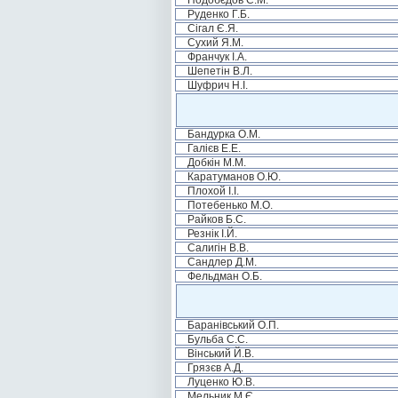
Подобєдов С.М.
Руденко Г.Б.
Сігал Є.Я.
Сухий Я.М.
Франчук І.А.
Шепетін В.Л.
Шуфрич Н.І.
Бандурка О.М.
Галієв Е.Е.
Добкін М.М.
Каратуманов О.Ю.
Плохой І.І.
Потебенько М.О.
Райков Б.С.
Резнік І.Й.
Салигін В.В.
Сандлер Д.М.
Фельдман О.Б.
Баранівський О.П.
Бульба С.С.
Вінський Й.В.
Грязєв А.Д.
Луценко Ю.В.
Мельник М.Є.