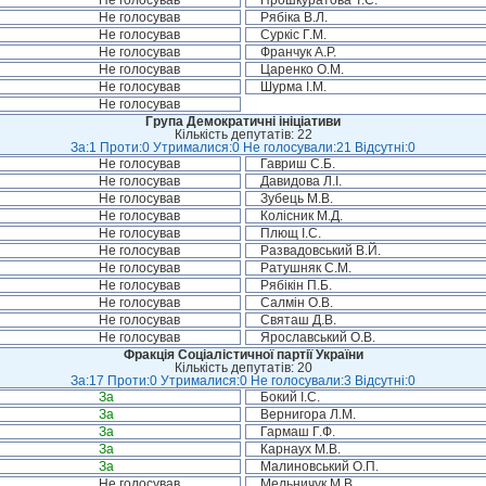
Не голосував
Прошкуратова Т.С.
Не голосував
Рябіка В.Л.
Не голосував
Суркіс Г.М.
Не голосував
Франчук А.Р.
Не голосував
Царенко О.М.
Не голосував
Шурма І.М.
Не голосував
Група Демократичні ініціативи
Кількість депутатів: 22
За:1 Проти:0 Утрималися:0 Не голосували:21 Відсутні:0
Не голосував
Гавриш С.Б.
Не голосував
Давидова Л.І.
Не голосував
Зубець М.В.
Не голосував
Колісник М.Д.
Не голосував
Плющ І.С.
Не голосував
Развадовський В.Й.
Не голосував
Ратушняк С.М.
Не голосував
Рябікін П.Б.
Не голосував
Салмін О.В.
Не голосував
Святаш Д.В.
Не голосував
Ярославський О.В.
Фракція Соціалістичної партії України
Кількість депутатів: 20
За:17 Проти:0 Утрималися:0 Не голосували:3 Відсутні:0
За
Бокий І.С.
За
Вернигора Л.М.
За
Гармаш Г.Ф.
За
Карнаух М.В.
За
Малиновський О.П.
Не голосував
Мельничук М.В.