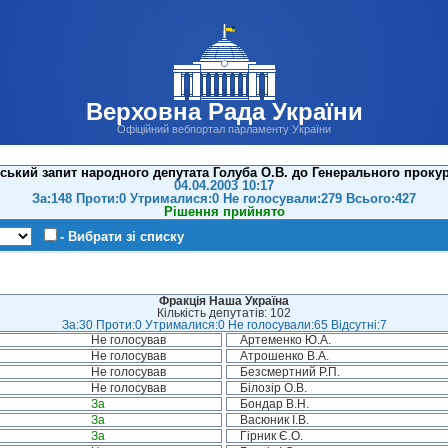
Верховна Рада України
Офіційний вебпортал парламенту України
ський запит народного депутата Голуба О.В. до Генерального проку
04.04.2003 10:17
За:148 Проти:0 Утрималися:0 Не голосували:279 Всього:427
Рішення прийнято
- Вибрати зі списку
Фракція Наша Україна
Кількість депутатів: 102
За:30 Проти:0 Утрималися:0 Не голосували:65 Відсутні:7
Не голосував
Артеменко Ю.А.
Не голосував
Атрошенко В.А.
Не голосував
Безсмертний Р.П.
Не голосував
Білозір О.В.
За
Бондар В.Н.
За
Васюник І.В.
За
Гірник Є.О.