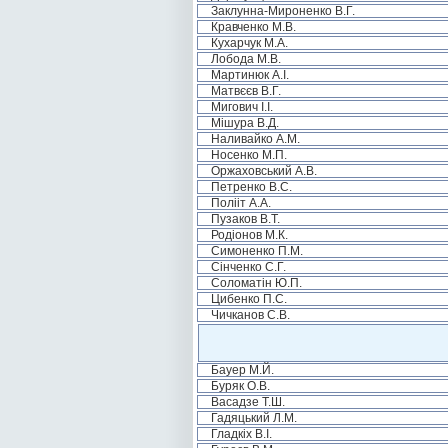
Заклунна-Мироненко В.Г.
Кравченко М.В.
Кухарчук М.А.
Лобода М.В.
Мартинюк А.І.
Матвєєв В.Г.
Мигович І.І.
Мішура В.Д.
Наливайко А.М.
Носенко М.П.
Оржаховський А.В.
Петренко В.С.
Полііт А.А.
Пузаков В.Т.
Родіонов М.К.
Симоненко П.М.
Сінченко С.Г.
Соломатін Ю.П.
Цибенко П.С.
Чичканов С.В.
Бауер М.Й.
Буряк О.В.
Васадзе Т.Ш.
Гадяцький Л.М.
Гладкіх В.І.