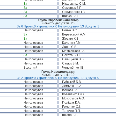
За
Ніколаєнко С.М.
За
Семенюк В.П.
За
Сподаренко І.В.
За
Шибко В.Я.
Група Європейський вибір
Кількість депутатів: 20
За:6 Проти:0 Утрималися:0 Не голосували:13 Відсутні:1
Не голосував
Бойко В.С.
За
Веревський А.М.
За
Жеваго К.В.
Не голосував
Калетнік Г.М.
Не голосував
Лапін Є.В.
Не голосував
Матвієнков С.А.
За
Пєхота В.Ю.
Не голосував
Савицький В.В.
Не голосував
Сацюк В.М.
Відсутній
Челомбітко І.В.
Група Народовладдя
Кількість депутатів: 19
За:2 Проти:0 Утрималися:0 Не голосували:17 Відсутні:0
Не голосував
Губський Б.В.
Не голосував
Демьохін В.А.
Не голосував
Іванов С.А.
Не голосував
Козаченко О.О.
Не голосував
Мокроусов А.О.
Не голосував
Поліщук К.А.
Не голосував
Ременюк О.І.
Не голосував
Толочко П.П.
Не голосував
Шкляр В.Б.